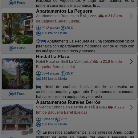
Nacional de Aigüestortes y Lago Sant Maurici. Es la
8 Fotos
primera casa rural de la comarca, fu ...
Apartamentos La Peguera
Apartamentos Rurales en
Boí
a
21,8 km
(Lleida)
de Baqueira Beret (Lleida)
40+2 plazas
20 €
150 km de Lleida
Apartaments La Peguera es una construcción típica
pirenaica con apartamentos modernos, donde el trato con
8 Fotos
los huéspedes es directo y persona ...
Hostal La Plaza
Hotel Rural en
Erill La Vall
a
21,8 km
de
(Lleida)
Baqueira Beret (Lleida)
55+4 plazas
35 €
150 km de Lleida
Hotel de carácter familiar, donde se respira un
ambiente tranquilo y agradable. Disponemos de cómodas
8 Fotos
habitaciones bien equipadas y de resta ...
Apartamentos Rurales Berrós
Vivienda turística en
Berrós Jussà
a
22,7
(Lleida)
km
de Baqueira Beret (Lleida)
6 plazas
25 €
158 km de Lleida
En nuestros apartamentos, a los valles de Àneu, podrá
disfrutar de estar en medio del Parque Nacional de