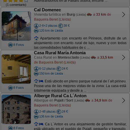
Adentrándonos en al Pallars Sobirà, encontr ...
(1 comentario)
Cal Domenec
Vivienda turística en
Burg
a
33 km
de
(Lleida)
Baqueira Beret (Lleida)
2-6+2 plazas
38 €
120 km de Lleida
Apartamento con encanto en Pirineos, disfrute de un
alojamiento con encanto rural de lujo, nuevo y con todas
8 Fotos
las comodidades habituales de c ...
Casa Rural María Antonia
Casa Rural en
Montesclado
a
33,5 km
(Lleida)
de Baqueira Beret (Lleida)
6-12 plazas
24 €
150 km de Lleida
Está ubicdo en pleno parque natural de l´alt pirineu.
Posse una de las mejores vistas de la zona: La casa está
8 Fotos
totalmente equipada y desde a ...
Alberge Rural Ca L´Anton
Albergue en
Pujalt / Sort
a
34,9 km
de
(Lleida)
Baqueira Beret (Lleida)
2-48 plazas
24 €
136 km de Lleida
Ca L´Anton es una alojamiento de gestión familiar,
8 Fotos
está ubicado en el pueblo de Pujalt, pequeño y tranquilo,