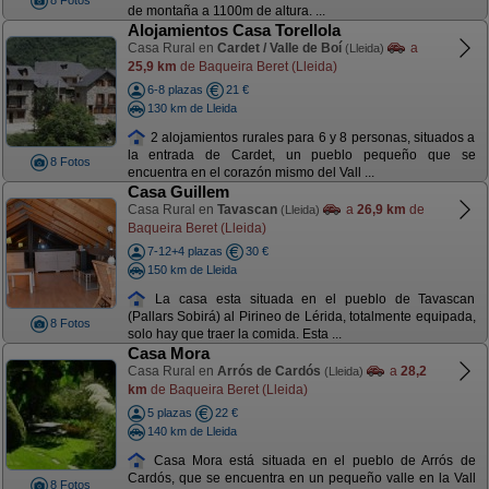
8 Fotos
de montaña a 1100m de altura. ...
Alojamientos Casa Torellola
Casa Rural en
Cardet / Valle de Boí
a
(Lleida)
25,9 km
de Baqueira Beret (Lleida)
6-8 plazas
21 €
130 km de Lleida
2 alojamientos rurales para 6 y 8 personas, situados a
la entrada de Cardet, un pueblo pequeño que se
8 Fotos
encuentra en el corazón mismo del Vall ...
Casa Guillem
Casa Rural en
Tavascan
a
26,9 km
de
(Lleida)
Baqueira Beret (Lleida)
7-12+4 plazas
30 €
150 km de Lleida
La casa esta situada en el pueblo de Tavascan
(Pallars Sobirá) al Pirineo de Lérida, totalmente equipada,
8 Fotos
solo hay que traer la comida. Esta ...
Casa Mora
Casa Rural en
Arrós de Cardós
a
28,2
(Lleida)
km
de Baqueira Beret (Lleida)
5 plazas
22 €
140 km de Lleida
Casa Mora está situada en el pueblo de Arrós de
Cardós, que se encuentra en un pequeño valle en la Vall
8 Fotos