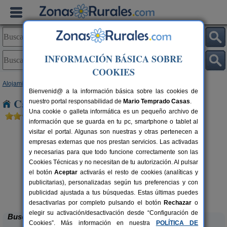
INFORMACIÓN BÁSICA SOBRE
COOKIES
Alojamientos
>
Cataluña
>
Lleida
> Baqueira Beret
Bienvenid@ a la información básica sobre las cookies de
Casas Rurales cerca de Baqueira Beret
nuestro portal responsabilidad de
Mario Temprado Casas
.
Una cookie o galleta informática es un pequeño archivo de
información que se guarda en tu pc, smartphone o tablet al
visitar el portal. Algunas son nuestras y otras pertenecen a
empresas externas que nos prestan servicios. Las activadas
y necesarias para que todo funcione correctamente son las
Cookies Técnicas y no necesitan de tu autorización. Al pulsar
el botón
Aceptar
activarás el resto de cookies (analíticas y
Apartamentos turísticos Tárrega
2-14 pers.
publicitarias), personalizadas según tus preferencias y con
23 €
Al Bon Pas Rural
rs.
desde
 €
publicidad ajustada a tus búsquedas. Estas últimas puedes
Boldú (Lleida)
desactivarlas por completo pulsando el botón
Rechazar
o
elegir su activación/desactivación desde “Configuración de
Buscar
Cookies”. Más información en nuestra
POLÍTICA DE