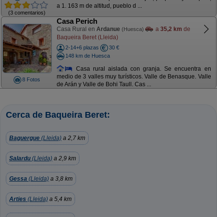
a 1. 163 m de altitud, pueblo d ...
(3 comentarios)
Casa Perich
Casa Rural en
Ardanue
a
35,2 km
de
(Huesca)
Baqueira Beret (Lleida)
2-14+6 plazas
30 €
148 km de Huesca
Casa rural aislada con granja. Se encuentra en
medio de 3 valles muy turísticos. Valle de Benasque. Valle
8 Fotos
de Arán y Valle de Bohi Taull. Cas ...
Cerca de Baqueira Beret:
Baguergue
(Lleida)
a 2,7 km
Salardu
(Lleida)
a 2,9 km
Gessa
(Lleida)
a 3,8 km
Arties
(Lleida)
a 5,4 km