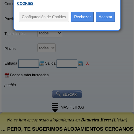
COOKIES
.
Comunidades:
Provincias/Islas:
Tipo alquiler:
Plazas:
X
Entrada:
Salida:
Fechas más buscadas
pueblo:
MÁS FILTROS
No se han encontrado alojamientos en
Baqueira Beret
(Lleida)
... PERO, TE SUGERIMOS ALOJAMIENTOS CERCANOS
: