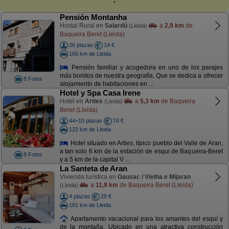
Pensión Montanha
Hostal Rural en
Salardú
a
2,9 km
de
(Lleida)
Baqueira Beret (Lleida)
26 plazas
14 €
165 km de Lleida
Pensión familiar y acogedora en uno de los parajes
más bonitos de nuestra geografía. Que se dedica a ofrecer
8 Fotos
alojamiento de habitaciones en ...
Hotel y Spa Casa Irene
Hotel en
Arties
a
5,3 km
de Baqueira
(Lleida)
Beret (Lleida)
44+10 plazas
74 €
122 km de Lleida
Hotel situado en Arties, típico pueblo del Valle de Aran,
a tan solo 6 km de la estación de esqui de Baqueira-Beret
8 Fotos
y a 5 km de la capital V ...
La Santeta de Aran
Vivienda turística en
Gausac / Vielha e Mijaran
a
11,9 km
de Baqueira Beret (Lleida)
(Lleida)
4 plazas
28 €
161 km de Lleida
Apartamento vacacional para los amantes del esquí y
de la montaña. Ubicado en una atractiva construcción