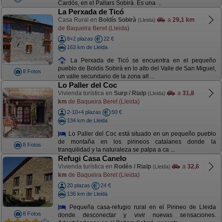
Cardós, en el Pallars Sobirà. Es una ...
La Perxada de Ticó
Casa Rural en
Boldís Sobirà
a
29,1 km
(Lleida)
de Baqueira Beret (Lleida)
8+2 plazas
22 €
163 km de Lleida
La Perxada de Ticó se encuentra en el pequeño
pueblo de Boldís Sobirà en lo alto del Valle de San Miguel,
8 Fotos
un valle secundario de la zona alt ...
Lo Paller del Coc
Vivienda turística en
Surp / Rialp
a
31,8
(Lleida)
km
de Baqueira Beret (Lleida)
2-10+4 plazas
50 €
134 km de Lleida
Lo Paller del Coc está situado en un pequeño pueblo
de montaña en los pirineos catalanes donde la
8 Fotos
tranquilidad y la naturaleza se palpa a ca ...
Refugi Casa Canelo
Vivienda turística en
Rodés / Rialp
a
32,6
(Lleida)
km
de Baqueira Beret (Lleida)
20 plazas
24 €
136 km de Lleida
Pequeña casa-refugio rural en el Pirineo de Lleida
8 Fotos
donde desconectar y vivir nuevas sensaciones.