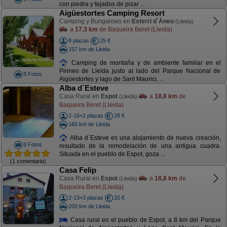
con piedra y tejados de pizar ...
Aigüestortes Camping Resort
Camping y Bungalows en
Esterri d´Àneu
(Lleida)
a
17,3 km
de Baqueira Beret (Lleida)
8 plazas
25 €
157 km de Lleida
Camping de montaña y de ambiente familiar en el
Pirineo de Lleida justo al lado del Parque Nacional de
8 Fotos
Aigüestortes y lago de Sant Maurici, ...
Alba d´Esteve
Casa Rural en
Espot
a
18,8 km
de
(Lleida)
Baqueira Beret (Lleida)
2-16+2 plazas
28 €
160 km de Lleida
Alba d´Esteve es una alojamiento de nueva creación,
8 Fotos
resultado de la remodelación de una antigua cuadra.
Situada en el pueblo de Espot, goza ...
(1 comentario)
Casa Felip
Casa Rural en
Espot
a
18,8 km
de
(Lleida)
Baqueira Beret (Lleida)
2-13+3 plazas
20 €
200 km de Lleida
Casa rural en el pueblo de Espot, a 8 km del Parque