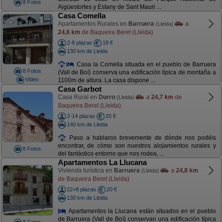
8 Fotos
Aigüestortes y Estany de Sant Mauri ...
Casa Comella
Apartamentos Rurales en
Barruera
a
(Lleida)
24,6 km
de Baqueira Beret (Lleida)
2-8 plazas
18 €
130 km de Lleida
Casa la Comella situada en el pueblo de Barruera
8 Fotos
(Vall de Boí) conserva una edificación típica de montaña a
Video
1100m de altura. La casa dispone ...
Casa Garbot
Casa Rural en
Durro
a
24,7 km
de
(Lleida)
Baqueira Beret (Lleida)
2-14 plazas
20 €
140 km de Lleida
Paso a hablaros brevemente de dónde nos podéis
encontrar, de cómo son nuestros alojamientos rurales y
8 Fotos
del fantástico entorno que nos rodea, ...
Apartamentos La Llucana
Vivienda turística en
Barruera
a
24,8 km
(Lleida)
de Baqueira Beret (Lleida)
22+8 plazas
20 €
130 km de Lleida
Apartamentos la Llucana están situados en el pueblo
de Barruera (Vall de Boí) conservan una edificación típica