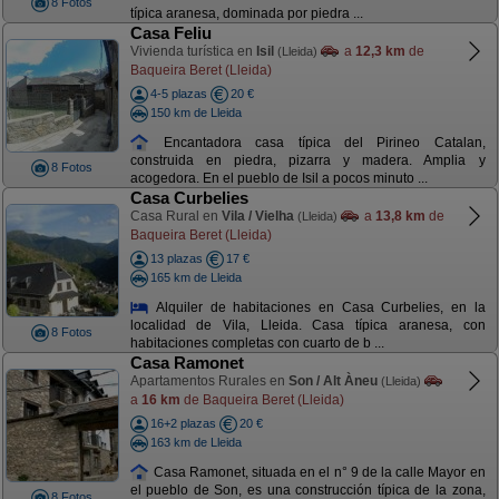
8 Fotos
típica aranesa, dominada por piedra ...
Casa Feliu
Vivienda turística en
Isil
a
12,3 km
de
(Lleida)
Baqueira Beret (Lleida)
4-5 plazas
20 €
150 km de Lleida
Encantadora casa típica del Pirineo Catalan,
construida en piedra, pizarra y madera. Amplia y
8 Fotos
acogedora. En el pueblo de Isil a pocos minuto ...
Casa Curbelies
Casa Rural en
Vila / Vielha
a
13,8 km
de
(Lleida)
Baqueira Beret (Lleida)
13 plazas
17 €
165 km de Lleida
Alquiler de habitaciones en Casa Curbelies, en la
localidad de Vila, Lleida. Casa típica aranesa, con
8 Fotos
habitaciones completas con cuarto de b ...
Casa Ramonet
Apartamentos Rurales en
Son / Alt Àneu
(Lleida)
a
16 km
de Baqueira Beret (Lleida)
16+2 plazas
20 €
163 km de Lleida
Casa Ramonet, situada en el n° 9 de la calle Mayor en
el pueblo de Son, es una construcción típica de la zona,
8 Fotos