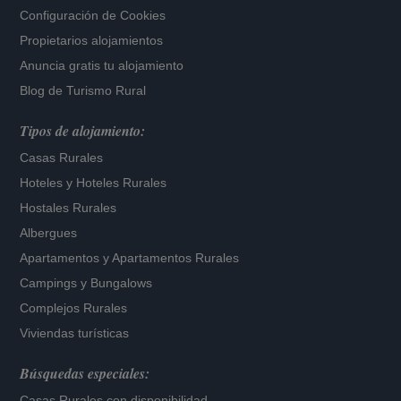
Configuración de Cookies
Propietarios alojamientos
Anuncia gratis tu alojamiento
Blog de Turismo Rural
Tipos de alojamiento:
Casas Rurales
Hoteles
y
Hoteles Rurales
Hostales Rurales
Albergues
Apartamentos
y
Apartamentos Rurales
Campings y Bungalows
Complejos Rurales
Viviendas turísticas
Búsquedas especiales:
Casas Rurales con disponibilidad