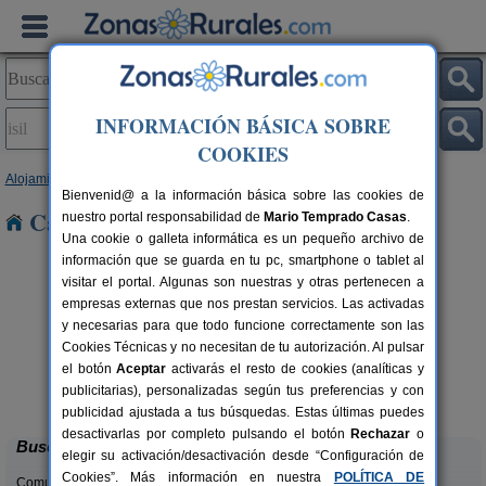
INFORMACIÓN BÁSICA SOBRE
COOKIES
Alojamientos
>
Cataluña
>
Lleida
> Isil
Bienvenid@ a la información básica sobre las cookies de
Casas Rurales en Isil
nuestro portal responsabilidad de
Mario Temprado Casas
.
Una cookie o galleta informática es un pequeño archivo de
información que se guarda en tu pc, smartphone o tablet al
visitar el portal. Algunas son nuestras y otras pertenecen a
empresas externas que nos prestan servicios. Las activadas
y necesarias para que todo funcione correctamente son las
Cookies Técnicas y no necesitan de tu autorización. Al pulsar
Apartamentos turísticos Tárrega
2-14 pers.
el botón
Aceptar
activarás el resto de cookies (analíticas y
23 €
Al Bon Pas Rural
rs.
desde
publicitarias), personalizadas según tus preferencias y con
 €
Boldú (Lleida)
publicidad ajustada a tus búsquedas. Estas últimas puedes
desactivarlas por completo pulsando el botón
Rechazar
o
Buscar
elegir su activación/desactivación desde “Configuración de
Cookies”. Más información en nuestra
POLÍTICA DE
Comunidades: