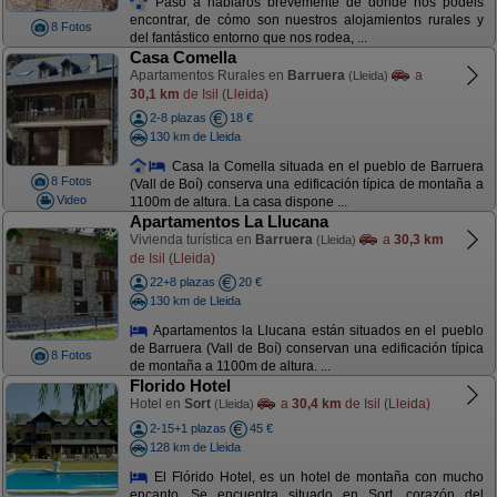
Paso a hablaros brevemente de dónde nos podéis
encontrar, de cómo son nuestros alojamientos rurales y
8 Fotos
del fantástico entorno que nos rodea, ...
Casa Comella
Apartamentos Rurales en
Barruera
a
(Lleida)
30,1 km
de Isil (Lleida)
2-8 plazas
18 €
130 km de Lleida
Casa la Comella situada en el pueblo de Barruera
8 Fotos
(Vall de Boí) conserva una edificación típica de montaña a
Video
1100m de altura. La casa dispone ...
Apartamentos La Llucana
Vivienda turística en
Barruera
a
30,3 km
(Lleida)
de Isil (Lleida)
22+8 plazas
20 €
130 km de Lleida
Apartamentos la Llucana están situados en el pueblo
de Barruera (Vall de Boí) conservan una edificación típica
8 Fotos
de montaña a 1100m de altura. ...
Florido Hotel
Hotel en
Sort
a
30,4 km
de Isil (Lleida)
(Lleida)
2-15+1 plazas
45 €
128 km de Lleida
El Flórido Hotel, es un hotel de montaña con mucho
encanto. Se encuentra situado en Sort, corazón del