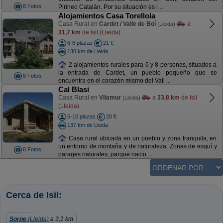
8 Fotos
Pirineo Catalán. Por su situación es i ...
Alojamientos Casa Torellola
Casa Rural en
Cardet / Valle de Boí
a
(Lleida)
31,7 km
de Isil (Lleida)
6-8 plazas
21 €
130 km de Lleida
2 alojamientos rurales para 6 y 8 personas, situados a
la entrada de Cardet, un pueblo pequeño que se
8 Fotos
encuentra en el corazón mismo del Vall ...
Cal Blasi
Casa Rural en
Vilamur
a
33,8 km
de Isil
(Lleida)
(Lleida)
5-10 plazas
20 €
137 km de Lleida
Casa rural ubicada en un pueblo y zona tranquila, en
un entorno de montaña y de naturaleza. Zonas de esquí y
8 Fotos
parages naturales, parque nacio ...
Cerca de Isil:
Sorpe
(Lleida)
a 3,1 km