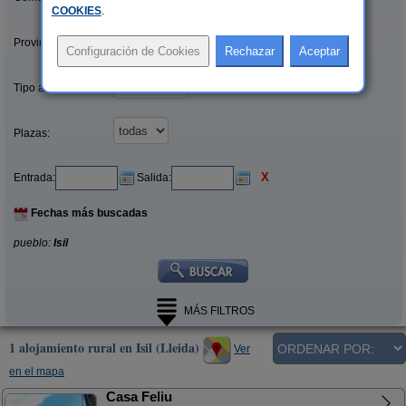
COOKIES
.
Provincias/Islas:
Tipo alquiler:
Plazas:
X
Entrada:
Salida:
Fechas más buscadas
pueblo:
Isil
MÁS FILTROS
1 alojamiento rural en Isil (Lleida)
Ver
en el mapa
Casa Feliu