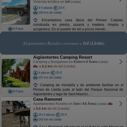
Vivienda turística en
Isil
(Lleida)
4-5 plazas
20 €
150 km de Lleida
Encantadora casa típica del Pirineo Catalan,
construida en piedra, pizarra y madera. Amplia y
8 Fotos
acogedora. En el pueblo de Isil a pocos minuto ...
Alojamientos Rurales cercanos a
Isil (Lleida)
Aigüestortes Camping Resort
Camping y Bungalows en
Esterri d´Àneu
(Lleida)
a
6,4 km
de Isil (Lleida)
8 plazas
25 €
157 km de Lleida
Camping de montaña y de ambiente familiar en el
Pirineo de Lleida justo al lado del Parque Nacional de
8 Fotos
Aigüestortes y lago de Sant Maurici, ...
Casa Ramonet
Apartamentos Rurales en
Son / Alt Àneu
(Lleida)
a
6,6 km
de Isil (Lleida)
16+2 plazas
20 €
163 km de Lleida
Casa Ramonet, situada en el n° 9 de la calle Mayor en