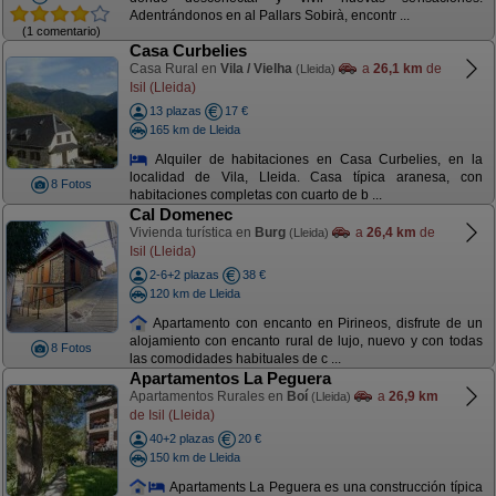
Adentrándonos en al Pallars Sobirà, encontr ...
(1 comentario)
Casa Curbelies
Casa Rural en
Vila / Vielha
a
26,1 km
de
(Lleida)
Isil (Lleida)
13 plazas
17 €
165 km de Lleida
Alquiler de habitaciones en Casa Curbelies, en la
localidad de Vila, Lleida. Casa típica aranesa, con
8 Fotos
habitaciones completas con cuarto de b ...
Cal Domenec
Vivienda turística en
Burg
a
26,4 km
de
(Lleida)
Isil (Lleida)
2-6+2 plazas
38 €
120 km de Lleida
Apartamento con encanto en Pirineos, disfrute de un
alojamiento con encanto rural de lujo, nuevo y con todas
8 Fotos
las comodidades habituales de c ...
Apartamentos La Peguera
Apartamentos Rurales en
Boí
a
26,9 km
(Lleida)
de Isil (Lleida)
40+2 plazas
20 €
150 km de Lleida
Apartaments La Peguera es una construcción típica