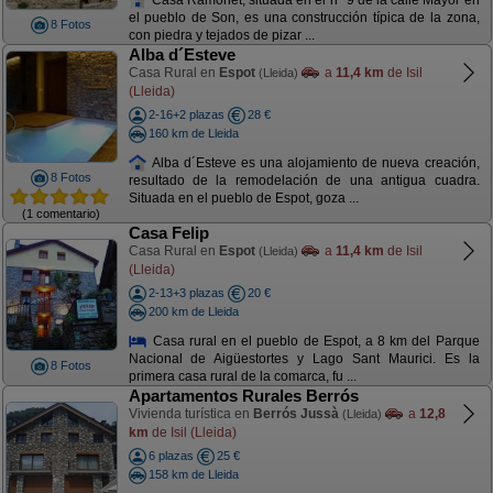
el pueblo de Son, es una construcción típica de la zona,
8 Fotos
con piedra y tejados de pizar ...
Alba d´Esteve
Casa Rural en
Espot
a
11,4 km
de Isil
(Lleida)
(Lleida)
2-16+2 plazas
28 €
160 km de Lleida
Alba d´Esteve es una alojamiento de nueva creación,
8 Fotos
resultado de la remodelación de una antigua cuadra.
Situada en el pueblo de Espot, goza ...
(1 comentario)
Casa Felip
Casa Rural en
Espot
a
11,4 km
de Isil
(Lleida)
(Lleida)
2-13+3 plazas
20 €
200 km de Lleida
Casa rural en el pueblo de Espot, a 8 km del Parque
Nacional de Aigüestortes y Lago Sant Maurici. Es la
8 Fotos
primera casa rural de la comarca, fu ...
Apartamentos Rurales Berrós
Vivienda turística en
Berrós Jussà
a
12,8
(Lleida)
km
de Isil (Lleida)
6 plazas
25 €
158 km de Lleida