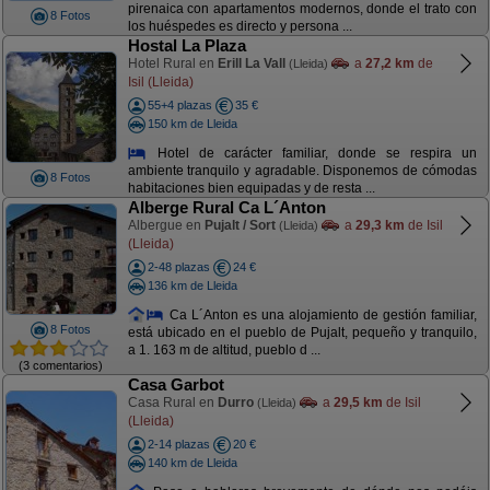
pirenaica con apartamentos modernos, donde el trato con
8 Fotos
los huéspedes es directo y persona ...
Hostal La Plaza
Hotel Rural en
Erill La Vall
a
27,2 km
de
(Lleida)
Isil (Lleida)
55+4 plazas
35 €
150 km de Lleida
Hotel de carácter familiar, donde se respira un
ambiente tranquilo y agradable. Disponemos de cómodas
8 Fotos
habitaciones bien equipadas y de resta ...
Alberge Rural Ca L´Anton
Albergue en
Pujalt / Sort
a
29,3 km
de Isil
(Lleida)
(Lleida)
2-48 plazas
24 €
136 km de Lleida
Ca L´Anton es una alojamiento de gestión familiar,
8 Fotos
está ubicado en el pueblo de Pujalt, pequeño y tranquilo,
a 1. 163 m de altitud, pueblo d ...
(3 comentarios)
Casa Garbot
Casa Rural en
Durro
a
29,5 km
de Isil
(Lleida)
(Lleida)
2-14 plazas
20 €
140 km de Lleida