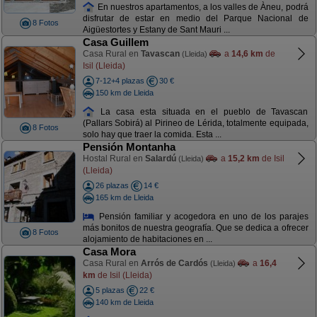
En nuestros apartamentos, a los valles de Àneu, podrá
disfrutar de estar en medio del Parque Nacional de
8 Fotos
Aigüestortes y Estany de Sant Mauri ...
Casa Guillem
Casa Rural en
Tavascan
a
14,6 km
de
(Lleida)
Isil (Lleida)
7-12+4 plazas
30 €
150 km de Lleida
La casa esta situada en el pueblo de Tavascan
(Pallars Sobirá) al Pirineo de Lérida, totalmente equipada,
8 Fotos
solo hay que traer la comida. Esta ...
Pensión Montanha
Hostal Rural en
Salardú
a
15,2 km
de Isil
(Lleida)
(Lleida)
26 plazas
14 €
165 km de Lleida
Pensión familiar y acogedora en uno de los parajes
más bonitos de nuestra geografía. Que se dedica a ofrecer
8 Fotos
alojamiento de habitaciones en ...
Casa Mora
Casa Rural en
Arrós de Cardós
a
16,4
(Lleida)
km
de Isil (Lleida)
5 plazas
22 €
140 km de Lleida