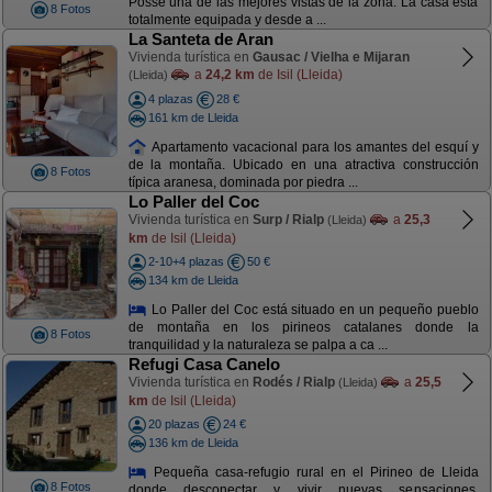
Posse una de las mejores vistas de la zona: La casa está
8 Fotos
totalmente equipada y desde a ...
La Santeta de Aran
Vivienda turística en
Gausac / Vielha e Mijaran
a
24,2 km
de Isil (Lleida)
(Lleida)
4 plazas
28 €
161 km de Lleida
Apartamento vacacional para los amantes del esquí y
de la montaña. Ubicado en una atractiva construcción
8 Fotos
típica aranesa, dominada por piedra ...
Lo Paller del Coc
Vivienda turística en
Surp / Rialp
a
25,3
(Lleida)
km
de Isil (Lleida)
2-10+4 plazas
50 €
134 km de Lleida
Lo Paller del Coc está situado en un pequeño pueblo
de montaña en los pirineos catalanes donde la
8 Fotos
tranquilidad y la naturaleza se palpa a ca ...
Refugi Casa Canelo
Vivienda turística en
Rodés / Rialp
a
25,5
(Lleida)
km
de Isil (Lleida)
20 plazas
24 €
136 km de Lleida
Pequeña casa-refugio rural en el Pirineo de Lleida
8 Fotos
donde desconectar y vivir nuevas sensaciones.