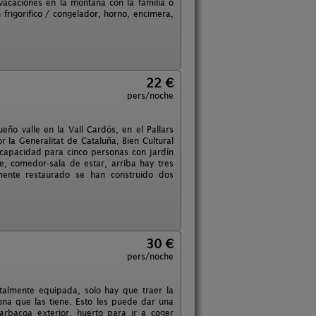
vacaciones en la montaña con la familia o
 frigorifico / congelador, horno, encimera,
22 €
pers/noche
o valle en la Vall Cardós, en el Pallars
r la Generalitat de Cataluña, Bien Cultural
n capacidad para cinco personas con jardín
, comedor-sala de estar, arriba hay tres
emente restaurado se han construido dos
30 €
pers/noche
otalmente equipada, solo hay que traer la
zona que las tiene. Esto les puede dar una
rbacoa exterior, huerto para ir a coger