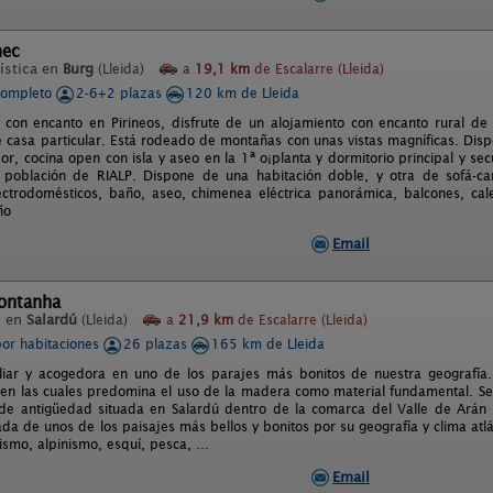
nec
ística en
Burg
(Lleida)
a
19,1 km
de Escalarre (Lleida)
completo
2-6+2 plazas
120 km de Lleida
con encanto en Pirineos, disfrute de un alojamiento con encanto rural de
e casa particular. Está rodeado de montañas con unas vistas magníficas. Dis
or, cocina open con isla y aseo en la 1ª o¡planta y dormitorio principal y s
 población de RIALP. Dispone de una habitación doble, y otra de sofá-ca
ctrodomésticos, baño, aseo, chimenea eléctrica panorámica, balcones, cale
ño
Email
ontanha
l en
Salardú
(Lleida)
a
21,9 km
de Escalarre (Lleida)
por habitaciones
26 plazas
165 km de Lleida
liar y acogedora en uno de los parajes más bonitos de nuestra geografía
 en las cuales predomina el uso de la madera como material fundamental. Ser
e antigüedad situada en Salardú dentro de la comarca del Valle de Arán c
da de unos de los paisajes más bellos y bonitos por su geografía y clima atl
smo, alpinismo, esquí, pesca, …
Email