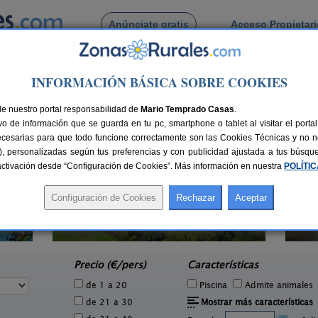
Anúnciate gratis
Acceso Propietar
Busca por pueblo
INFORMACIÓN BÁSICA SOBRE COOKIES
de Escalarre
de nuestro portal responsabilidad de
Mario Temprado Casas
.
o de información que se guarda en tu pc, smartphone o tablet al visitar el port
ecesarias para que todo funcione correctamente son las Cookies Técnicas y no ne
rias), personalizadas según tus preferencias y con publicidad ajustada a tus búsq
sactivación desde “Configuración de Cookies”. Más información en nuestra
POLÍTI
Apar
Casa Sisquet
2 pers.
10-15+2 pers.
35 €
28 €
Montcortes (Lleida)
e
desde
Precio (€/pers)
Características
de 1 a 20
Piscina
Admite animales
de 21 a 30
Mostrar más características