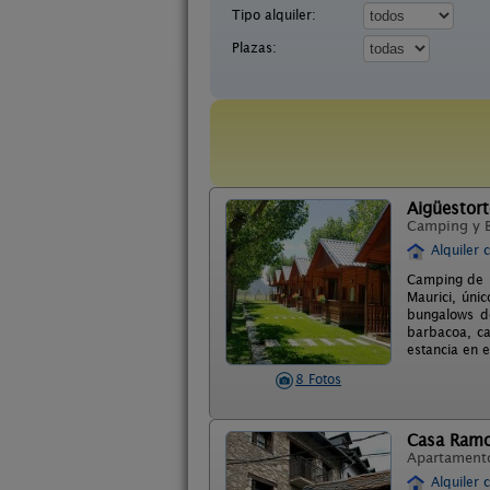
Tipo alquiler:
Plazas:
Aigüestor
Camping y 
Alquiler 
Camping de m
Maurici, úni
bungalows de
barbacoa, ca
estancia en 
8 Fotos
Casa Ram
Apartament
Alquiler 