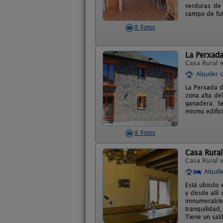
verduras de 
campo de fut
8 Fotos
La Perxada
Casa Rural 
Alquiler 
La Perxada d
zona alta del
ganadera. S
mismo edifici
8 Fotos
Casa Rural
Casa Rural 
Alquil
Está ubicdo 
y desde allí
imnumerables
tranquilidad
Tiene un sal