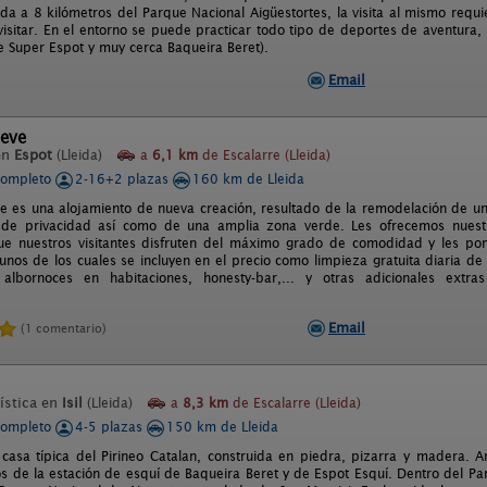
da a 8 kilómetros del Parque Nacional Aigüestortes, la visita al mismo requ
isitar. En el entorno se puede practicar todo tipo de deportes de aventura, 
de Super Espot y muy cerca Baqueira Beret).
Email
teve
en
Espot
(Lleida)
a
6,1 km
de Escalarre (Lleida)
completo
2-16+2 plazas
160 km de Lleida
e es una alojamiento de nueva creación, resultado de la remodelación de un
 de privacidad así como de una amplia zona verde. Les ofrecemos nuest
e nuestros visitantes disfruten del máximo grado de comodidad y les p
gunos de los cuales se incluyen en el precio como limpieza gratuita diaria de
, albornoces en habitaciones, honesty-bar,... y otras adicionales extr
.
Email
(1 comentario)
ística en
Isil
(Lleida)
a
8,3 km
de Escalarre (Lleida)
completo
4-5 plazas
150 km de Lleida
casa típica del Pirineo Catalan, construida en piedra, pizarra y madera. A
s de la estación de esquí de Baqueira Beret y de Espot Esquí. Dentro del Par