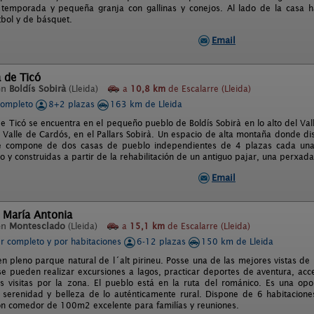
temporada y pequeña granja con gallinas y conejos. Al lado de la casa ha
bol y de básquet.
Email
 de Ticó
en
Boldís Sobirà
(Lleida)
a
10,8 km
de Escalarre (Lleida)
completo
8+2 plazas
163 km de Lleida
e Ticó se encuentra en el pequeño pueblo de Boldís Sobirà en lo alto del Vall
 Valle de Cardós, en el Pallars Sobirà. Un espacio de alta montaña donde disf
e compone de dos casas de pueblo independientes de 4 plazas cada una,
o y construidas a partir de la rehabilitación de un antiguo pajar, una perxad
Email
 María Antonia
en
Montesclado
(Lleida)
a
15,1 km
de Escalarre (Lleida)
er completo y por habitaciones
6-12 plazas
150 km de Lleida
en pleno parque natural de l´alt pirineu. Posse una de las mejores vistas de
 se pueden realizar excursiones a lagos, practicar deportes de aventura, ac
 visitas por la zona. El pueblo está en la ruta del románico. Es una opo
, serenidad y belleza de lo auténticamente rural. Dispone de 6 habitacio
ón comedor de 100m2 excelente para familías y reuniones.