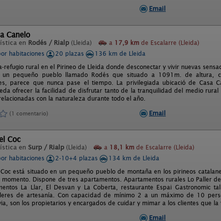
Email
sa Canelo
ística en
Rodés / Rialp
(Lleida)
a
17,9 km
de Escalarre (Lleida)
por habitaciones
20 plazas
136 km de Lleida
refugio rural en el Pirineo de Lleida donde desconectar y vivir nuevas sensa
 un pequeño pueblo llamado Rodés que situado a 1091m. de altura, co
res, parece que nunca pase el tiempo. La privilegiada ubicació de Casa 
eda ofrecer la facilidad de disfrutar tanto de la tranquilidad del medio rur
relacionadas con la naturaleza durante todo el año.
Email
(1 comentario)
del Coc
ística en
Surp / Rialp
(Lleida)
a
18,1 km
de Escalarre (Lleida)
por habitaciones
2-10+4 plazas
134 km de Lleida
l Coc está situado en un pequeño pueblo de montaña en los pirineos catalane
 momento. Dispone de tres apartamentos. Apartamentos rurales Lo Paller del
entos La Llar, El Desvan y La Coberta, restaurante Espai Gastronomic tal
alleres de artesanía. Con capacidad de mínimo 2 a un máximo de 10 pers
via, son los propietarios y encargados de cuidar y mimar a los clientes que la v
Email