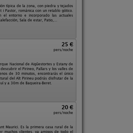
ón típica de la zona, con piedra y tejados
t i Pastor, románica con un retablo gótico.
n el entorno e incorporado las actuales
efacción, Sala de estar, Patio,...
25 €
pers/noche
arque Nacional de Aigüestortes y Estany de
escubrir el Pirineo, Pallars y los valles de
menos de 30 minutos, encontrarás el único
ral del Alt Pirineu podrás disfrutar de la
quí y a 30m de Baqueira-Beret.
20 €
pers/noche
t Maurici. Es la primera casa rural de la
r muchos clientes, ya amigos de todo el