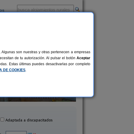
ios
-
al. Algunas son nuestras y otras pertenecen a empresas
cesitan de tu autorización. Al pulsar el botón
Aceptar
uedas. Estas últimas puedes desactivarlas por completo
CA DE COOKIES
.
tamentos turísticos Tárrega
2-14 pers.
23 €
Al Bon Pas Rural
El Corral de Lladu
desde
Boldú (Lleida)
Lladurs (Lleida)
Adaptada a discapacitados