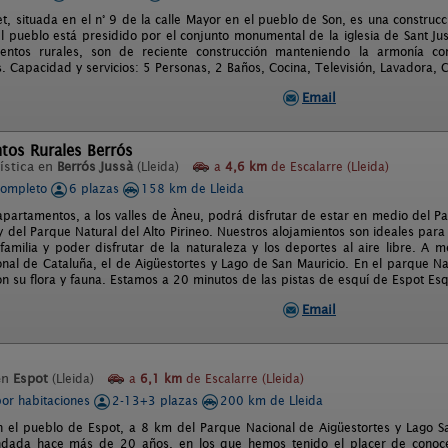
, situada en el n° 9 de la calle Mayor en el pueblo de Son, es una construcci
l pueblo está presidido por el conjunto monumental de la iglesia de Sant Jus
entos rurales, son de reciente construcción manteniendo la armonía co
Capacidad y servicios: 5 Personas, 2 Baños, Cocina, Televisión, Lavadora, Cal
Email
tos Rurales Berrós
ística en
Berrós Jussà
(Lleida)
a
4,6 km
de Escalarre (Lleida)
completo
6 plazas
158 km de Lleida
apartamentos, a los valles de Àneu, podrá disfrutar de estar en medio del P
y del Parque Natural del Alto Pirineo. Nuestros alojamientos son ideales para d
familia y poder disfrutar de la naturaleza y los deportes al aire libre. A 
nal de Cataluña, el de Aigüestortes y Lago de San Mauricio. En el parque Natu
on su flora y fauna. Estamos a 20 minutos de las pistas de esquí de Espot Es
Email
en
Espot
(Lleida)
a
6,1 km
de Escalarre (Lleida)
por habitaciones
2-13+3 plazas
200 km de Lleida
n el pueblo de Espot, a 8 km del Parque Nacional de Aigüestortes y Lago San
ndada hace más de 20 años, en los que hemos tenido el placer de conoce