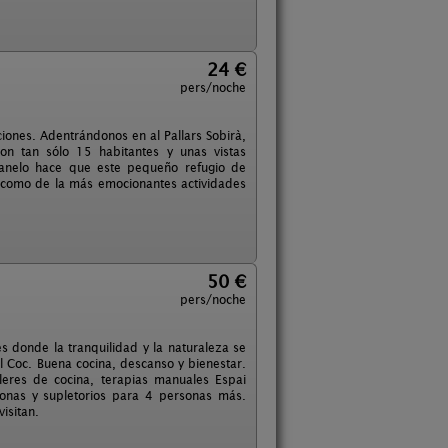
24 €
pers/noche
ciones. Adentrándonos en al Pallars Sobirà,
n tan sólo 15 habitantes y unas vistas
Canelo hace que este pequeño refugio de
al como de la más emocionantes actividades
50 €
pers/noche
s donde la tranquilidad y la naturaleza se
 Coc. Buena cocina, descanso y bienestar.
leres de cocina, terapias manuales Espai
onas y supletorios para 4 personas más.
isitan.