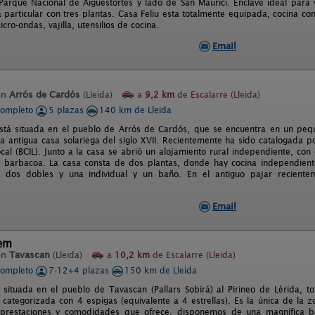
Parque Nacional de Aiguestortes y lado de San Maurici. Enclave ideal para 
particular con tres plantas. Casa Feliu esta totalmente equipada, cocina con
icro-ondas, vajilla, utensilios de cocina.
Email
en
Arrós de Cardós
(Lleida)
a
9,2 km
de Escalarre (Lleida)
completo
5 plazas
140 km de Lleida
tá situada en el pueblo de Arrós de Cardós, que se encuentra en un pequeñ
a antigua casa solariega del siglo XVII. Recientemente ha sido catalogada po
ocal (BCIL). Junto a la casa se abrió un alojamiento rural independiente, co
 barbacoa. La casa consta de dos plantas, donde hay cocina independiente
s, dos dobles y una individual y un baño. En el antiguo pajar recient
.
Email
lem
en
Tavascan
(Lleida)
a
10,2 km
de Escalarre (Lleida)
completo
7-12+4 plazas
150 km de Lleida
 situada en el pueblo de Tavascan (Pallars Sobirá) al Pirineo de Lérida, t
 categorizada con 4 espigas (equivalente a 4 estrellas). Es la única de la 
 prestaciones y comodidades que ofrece. disponemos de una magnífica ba