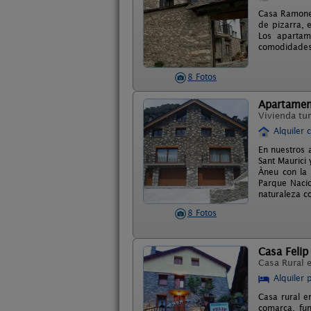
Casa Ramonet
de pizarra, e
Los apartam
comodidades. 
8 Fotos
Apartamen
Vivienda tur
Alquiler 
En nuestros 
Sant Maurici 
Àneu con la 
Parque Nacio
naturaleza c
8 Fotos
Casa Felip
Casa Rural 
Alquiler 
Casa rural e
comarca, fu