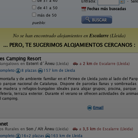
de 31 a 40
Entrada:
-
Sal
de 41 a 50
Fechas más buscadas
más de 50
pueblo:
No se han encontrado alojamientos en
Escalarre
(Lleida)
... PERO, TE SUGERIMOS ALOJAMIENTOS CERCANOS :
tes Camping Resort
Bungalows en
Esterri d´Àneu
(Lleida)
a
2 km
de Escalarre (Lleida)
completo
8 plazas
157 km de Lleida
ontaña y de ambiente familiar en el Pirineo de Lleida justo al lado del Parq
co parque nacional de Catalunya. Dispone de parcelas llanas y sombreadas 
 madera y refugios-bungalow ideales para alojar grupos; piscina, parque i
fetería, terraza exterior. Durante el verano se ofrecen actividades de animac
el camping.
Email
onet
os Rurales en
Son / Alt Àneu
(Lleida)
a
3,5 km
de Escalarre (Lleida)
completo
16+2 plazas
163 km de Lleida