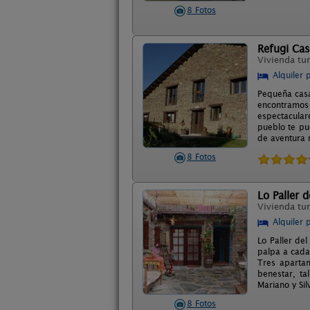
8 Fotos
Refugi Ca
Vivienda tur
Alquiler 
Pequeña casa-
encontramos
espectacula
pueblo te pu
de aventura 
8 Fotos
Lo Paller 
Vivienda tur
Alquiler 
Lo Paller de
palpa a cada
Tres apartam
benestar, t
Mariano y Sil
8 Fotos