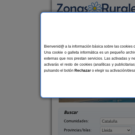
Busca por alojamiento
Alojamientos
>
Cataluña
>
Lleida
> Escalarre
Casas Rurales cerca 
Bienvenid@ a la información básica sobre las cookies 
Una cookie o galleta informática es un pequeño archiv
externas que nos prestan servicios. Las activadas y n
activarás el resto de cookies (analíticas y publicita
pulsando el botón
Rechazar
o elegir su activación/de
arra
Masia Mas d´en Bosch
7-11+2 pers.
22+
25 €
 (Lleida)
La Baronia de Rialb (Lleida)
desde
desd
Buscar
Comunidades:
Provincias/Islas: