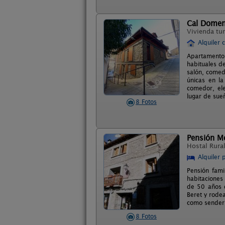
Cal Dome
Vivienda tur
Alquiler 
Apartamento 
habituales d
salón, comed
únicas en la
comedor, ele
lugar de sue
8 Fotos
Pensión M
Hostal Rura
Alquiler 
Pensión fami
habitaciones
de 50 años d
Beret y rodea
como senderi
8 Fotos