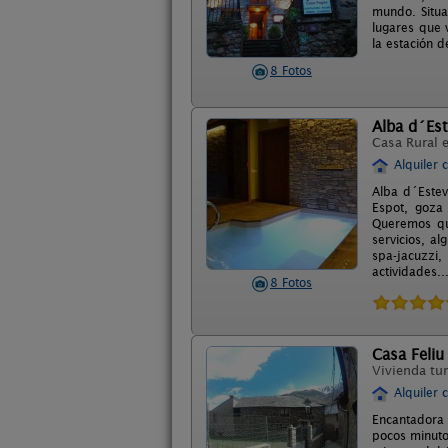
mundo. Situa
lugares que v
la estación 
8 Fotos
Alba d´Es
Casa Rural 
Alquiler 
Alba d´Estev
Espot, goza
Queremos qu
servicios, al
spa-jacuzzi
actividades..
8 Fotos
Casa Feliu
Vivienda tur
Alquiler 
Encantadora 
pocos minuto