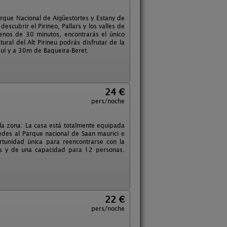
arque Nacional de Aigüestortes y Estany de
escubrir el Pirineo, Pallars y los valles de
menos de 30 minutos, encontrarás el único
ral del Alt Pirineu podrás disfrutar de la
quí y a 30m de Baqueira-Beret.
24 €
pers/noche
 la zona: La casa está totalmente equipada
cedes al Parque nacional de Saan maurici e
rtunidad única para reencontrarse con la
nes y de una capacidad para 12 personas.
22 €
pers/noche