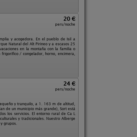
20 €
pers/noche
mplia y acogedora. En el pueblo de Isil a
que Natural del Alt Pirineo y a escasos 25
vacaciones en la montaña con la familia o
 frigorifico / congelador, horno, encimera,
24 €
pers/noche
equeño y tranquilo, a 1. 163 m de altitud,
ían de un municipio más grande), Sort está
os los servicios. El entorno rural de Ca L
ulturales y tradicionales. Nuestro Alberge
 y grupos.