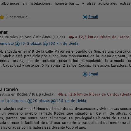
, albornoces en habitaciones, honesty-bar,... y otras adicionales extr
.
Email
(1 comentario)
onet
os Rurales en
Son / Alt Àneu
(Lleida)
a
12,3 km
de Ribera de Cardos (
completo
16+2 plazas
163 km de Lleida
, situada en el n° 9 de la calle Mayor en el pueblo de Son, es una construcci
l pueblo está presidido por el conjunto monumental de la iglesia de Sant Jus
entos rurales, son de reciente construcción manteniendo la armonía co
Capacidad y servicios: 5 Personas, 2 Baños, Cocina, Televisión, Lavadora, Cal
Email
sa Canelo
ística en
Rodés / Rialp
(Lleida)
a
13,6 km
de Ribera de Cardos (Lleida
por habitaciones
20 plazas
136 km de Lleida
refugio rural en el Pirineo de Lleida donde desconectar y vivir nuevas sensa
 un pequeño pueblo llamado Rodés que situado a 1091m. de altura, co
res, parece que nunca pase el tiempo. La privilegiada ubicació de Casa 
eda ofrecer la facilidad de disfrutar tanto de la tranquilidad del medio rur
relacionadas con la naturaleza durante todo el año.