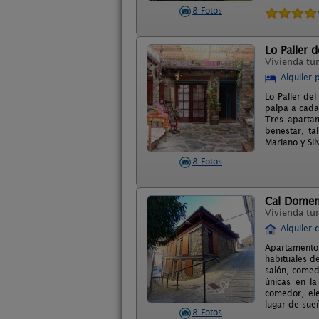
8 Fotos
Lo Paller 
Vivienda tur
Alquiler 
Lo Paller de
palpa a cada
Tres apartam
benestar, t
Mariano y Sil
8 Fotos
Cal Dome
Vivienda tur
Alquiler 
Apartamento 
habituales d
salón, comed
únicas en la
comedor, ele
lugar de sue
8 Fotos