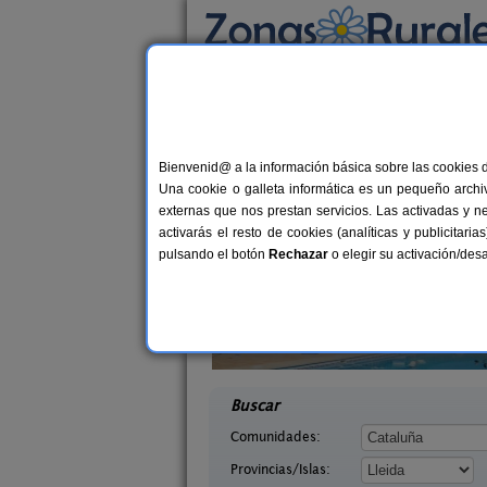
Busca por alojamiento
Alojamientos
>
Cataluña
>
Lleida
> Ribera d
Casas Rurales cerca 
Bienvenid@ a la información básica sobre las cookies 
Una cookie o galleta informática es un pequeño archiv
externas que nos prestan servicios. Las activadas y n
activarás el resto de cookies (analíticas y publicita
pulsando el botón
Rechazar
o elegir su activación/de
arra
El Corral de Lladurs
7-11+2 pers.
30+
25 €
 (Lleida)
Lladurs (Lleida)
desde
desd
Buscar
Comunidades:
Provincias/Islas: