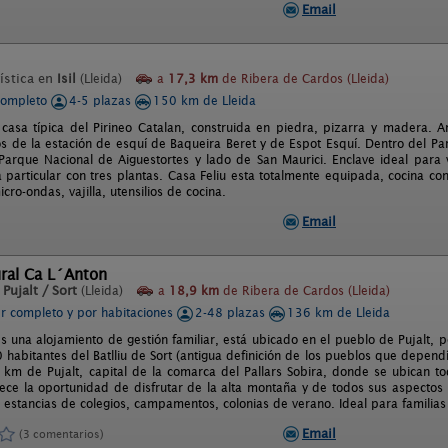
Email
ística en
Isil
(Lleida)
a
17,3 km
de Ribera de Cardos (Lleida)
completo
4-5 plazas
150 km de Lleida
casa típica del Pirineo Catalan, construida en piedra, pizarra y madera. A
s de la estación de esquí de Baqueira Beret y de Espot Esquí. Dentro del Par
Parque Nacional de Aiguestortes y lado de San Maurici. Enclave ideal para 
particular con tres plantas. Casa Feliu esta totalmente equipada, cocina con
icro-ondas, vajilla, utensilios de cocina.
Email
ural Ca L´Anton
n
Pujalt / Sort
(Lleida)
a
18,9 km
de Ribera de Cardos (Lleida)
er completo y por habitaciones
2-48 plazas
136 km de Lleida
s una alojamiento de gestión familiar, está ubicado en el pueblo de Pujalt, p
 habitantes del Batlliu de Sort (antigua definición de los pueblos que depend
 km de Pujalt, capital de la comarca del Pallars Sobira, donde se ubican tod
rece la oportunidad de disfrutar de la alta montaña y de todos sus aspectos c
a estancias de colegios, campamentos, colonias de verano. Ideal para familias
Email
(3 comentarios)