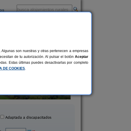
ios
-
al. Algunas son nuestras y otras pertenecen a empresas
cesitan de tu autorización. Al pulsar el botón
Aceptar
uedas. Estas últimas puedes desactivarlas por completo
CA DE COOKIES
.
tamentos turísticos Tárrega
2-14 pers.
23 €
Al Bon Pas Rural
Casa Sisquet
desde
Boldú (Lleida)
Montcortes (Lleida
Adaptada a discapacitados