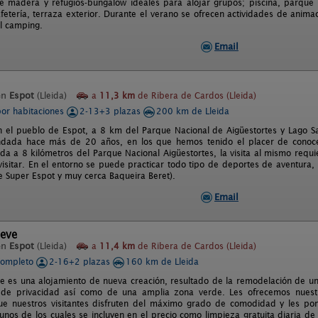
 madera y refugios-bungalow ideales para alojar grupos; piscina, parque i
fetería, terraza exterior. Durante el verano se ofrecen actividades de animac
el camping.
Email
en
Espot
(Lleida)
a
11,3 km
de Ribera de Cardos (Lleida)
por habitaciones
2-13+3 plazas
200 km de Lleida
n el pueblo de Espot, a 8 km del Parque Nacional de Aigüestortes y Lago San
ndada hace más de 20 años, en los que hemos tenido el placer de conoce
da a 8 kilómetros del Parque Nacional Aigüestortes, la visita al mismo requ
isitar. En el entorno se puede practicar todo tipo de deportes de aventura, 
de Super Espot y muy cerca Baqueira Beret).
Email
teve
en
Espot
(Lleida)
a
11,4 km
de Ribera de Cardos (Lleida)
completo
2-16+2 plazas
160 km de Lleida
e es una alojamiento de nueva creación, resultado de la remodelación de un
 de privacidad así como de una amplia zona verde. Les ofrecemos nuest
e nuestros visitantes disfruten del máximo grado de comodidad y les p
gunos de los cuales se incluyen en el precio como limpieza gratuita diaria de