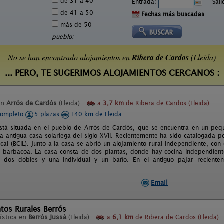
de 31 a 40
Entrada:
-
Sal
de 41 a 50
Fechas más buscadas
más de 50
pueblo:
No se han encontrado alojamientos en
Ribera de Cardos
(Lleida)
... PERO, TE SUGERIMOS ALOJAMIENTOS CERCANOS :
en
Arrós de Cardós
(Lleida)
a
3,7 km
de Ribera de Cardos (Lleida)
completo
5 plazas
140 km de Lleida
tá situada en el pueblo de Arrós de Cardós, que se encuentra en un pequeñ
a antigua casa solariega del siglo XVII. Recientemente ha sido catalogada po
ocal (BCIL). Junto a la casa se abrió un alojamiento rural independiente, co
 barbacoa. La casa consta de dos plantas, donde hay cocina independiente
s, dos dobles y una individual y un baño. En el antiguo pajar recient
.
Email
tos Rurales Berrós
ística en
Berrós Jussà
(Lleida)
a
6,1 km
de Ribera de Cardos (Lleida)