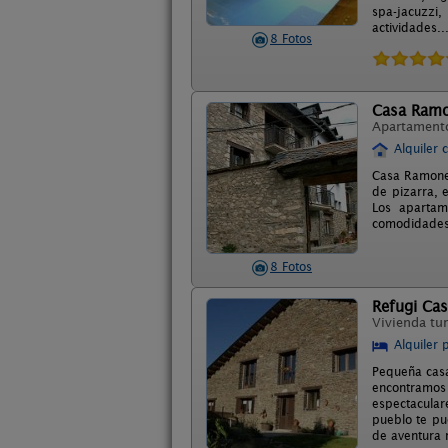
spa-jacuzzi
actividades..
8 Fotos
Casa Ram
Apartament
Alquiler 
Casa Ramonet
de pizarra, e
Los apartam
comodidades. 
8 Fotos
Refugi Ca
Vivienda tur
Alquiler 
Pequeña casa-
encontramos
espectacula
pueblo te pu
de aventura 