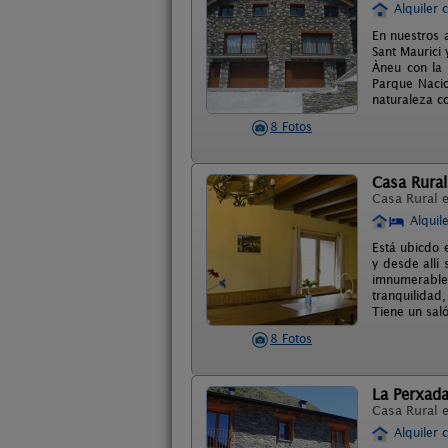
Alquiler 
En nuestros 
Sant Maurici 
Àneu con la 
Parque Nacio
naturaleza c
8 Fotos
Casa Rural
Casa Rural 
Alquil
Está ubicdo 
y desde allí
imnumerables
tranquilidad
Tiene un sal
8 Fotos
La Perxada
Casa Rural 
Alquiler 