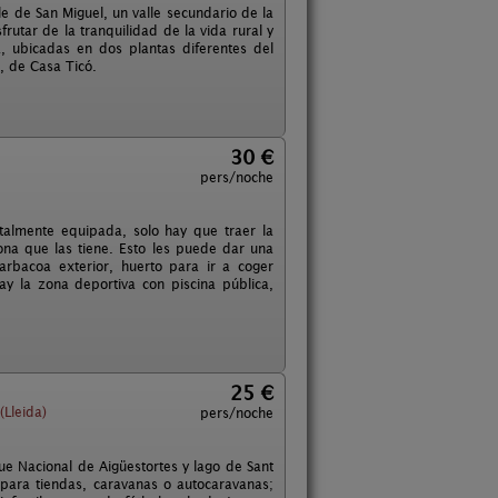
e de San Miguel, un valle secundario de la
rutar de la tranquilidad de la vida rural y
 ubicadas en dos plantas diferentes del
a, de Casa Ticó.
30 €
pers/noche
otalmente equipada, solo hay que traer la
zona que las tiene. Esto les puede dar una
rbacoa exterior, huerto para ir a coger
y la zona deportiva con piscina pública,
25 €
Lleida)
pers/noche
ue Nacional de Aigüestortes y lago de Sant
para tiendas, caravanas o autocaravanas;