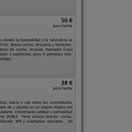
50 €
pers/noche
s donde la tranquilidad y la naturaleza se
 Coc. Buena cocina, descanso y bienestar.
leres de cocina, terapias manuales Espai
onas y supletorios para 4 personas más.
isitan.
38 €
pers/noche
 lujo, nuevo y con todas las comodidades
pone de 2 plantas en un amplio dúplex con
ecundario. Encontrarán calidad y comodidad
ma DOBLE. Tiene acceso directo, cocina,
facción, Wifi y aceptamos mascotas... Un