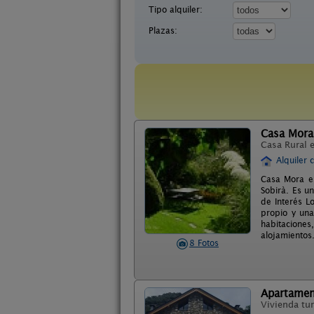
Tipo alquiler:
Plazas:
Casa Mora
Casa Rural 
Alquiler 
Casa Mora es
Sobirà. Es un
de Interés L
propio y una
habitacione
alojamientos
8 Fotos
Apartamen
Vivienda tur