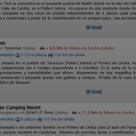
e Ticó se encuentra en el pequeño pueblo de Boldís Sobirà en lo alto del Vall
 Valle de Cardós, en el Pallars Sobirà. Un espacio de alta montaña donde disf
e compone de dos casas de pueblo independientes de 4 plazas cada una,
o y construidas a partir de la rehabilitación de un antiguo pajar, una perxad
Email
lem
en
Tavascan
(Lleida)
a
9,5 km
de Ribera de Cardos (Lleida)
completo
7-12+4 plazas
150 km de Lleida
 situada en el pueblo de Tavascan (Pallars Sobirá) al Pirineo de Lérida, t
 categorizada con 4 espigas (equivalente a 4 estrellas). Es la única de la 
 prestaciones y comodidades que ofrece. disponemos de una magnífica ba
temporada y pequeña granja con gallinas y conejos. Al lado de la casa ha
bol y de básquet.
Email
tes Camping Resort
Bungalows en
Esterri d´Àneu
(Lleida)
a
11,2 km
de Ribera de Cardos (
completo
8 plazas
157 km de Lleida
ontaña y de ambiente familiar en el Pirineo de Lleida justo al lado del Parq
co parque nacional de Catalunya. Dispone de parcelas llanas y sombreadas 