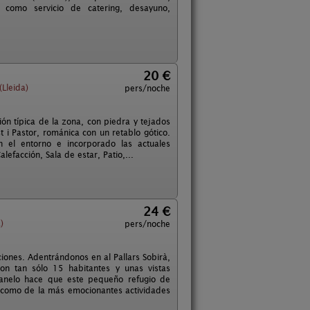
as como servicio de catering, desayuno,
20 €
Lleida)
pers/noche
ón típica de la zona, con piedra y tejados
t i Pastor, románica con un retablo gótico.
n el entorno e incorporado las actuales
efacción, Sala de estar, Patio,...
24 €
)
pers/noche
ciones. Adentrándonos en al Pallars Sobirà,
n tan sólo 15 habitantes y unas vistas
Canelo hace que este pequeño refugio de
al como de la más emocionantes actividades