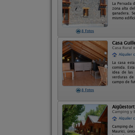
La Perxada d
zona alta del
ganadera. S
mismo edifici
8 Fotos
Casa Guil
Casa Rural 
Alquiler 
La casa esta
comida. Esta
idea de las
verduras de 
campo de fut
8 Fotos
Aigüestor
Camping y 
Alquiler 
Camping de m
Maurici, úni