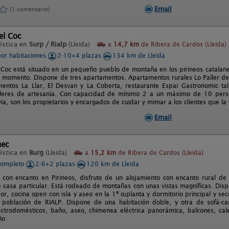
Email
(1 comentario)
del Coc
ística en
Surp / Rialp
(Lleida)
a
14,7 km
de Ribera de Cardos (Lleida)
por habitaciones
2-10+4 plazas
134 km de Lleida
l Coc está situado en un pequeño pueblo de montaña en los pirineos catalane
 momento. Dispone de tres apartamentos. Apartamentos rurales Lo Paller del
entos La Llar, El Desvan y La Coberta, restaurante Espai Gastronomic tal
alleres de artesanía. Con capacidad de mínimo 2 a un máximo de 10 pers
via, son los propietarios y encargados de cuidar y mimar a los clientes que la v
Email
nec
ística en
Burg
(Lleida)
a
15,2 km
de Ribera de Cardos (Lleida)
completo
2-6+2 plazas
120 km de Lleida
con encanto en Pirineos, disfrute de un alojamiento con encanto rural de
e casa particular. Está rodeado de montañas con unas vistas magníficas. Dis
or, cocina open con isla y aseo en la 1ª o¡planta y dormitorio principal y s
 población de RIALP. Dispone de una habitación doble, y otra de sofá-ca
ctrodomésticos, baño, aseo, chimenea eléctrica panorámica, balcones, cale
ño