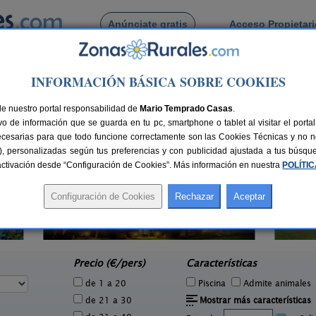
Anúnciate gratis
Acceso Propietar
Busca por pueblo
INFORMACIÓN BÁSICA SOBRE COOKIES
e Cardos
de Ribera de Cardos
de nuestro portal responsabilidad de
Mario Temprado Casas
.
o de información que se guarda en tu pc, smartphone o tablet al visitar el port
ecesarias para que todo funcione correctamente son las Cookies Técnicas y no ne
rias), personalizadas según tus preferencias y con publicidad ajustada a tus búsq
sactivación desde “Configuración de Cookies”. Más información en nuestra
POLÍTI
Apar
Masia Mas d´en Bosch
5 pers.
22+2 pers.
26 €
35 €
La Baronia de Rialb (Lleida)
e
desde
Precio (€/pers)
Características
de 1 a 20
Piscina
Admite animales
de 21 a 30
Mostrar más características