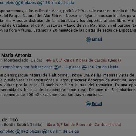
completo
6 plazas
158 km de Lleida
apartamentos, a los valles de Àneu, podrá disfrutar de estar en medio del P
y del Parque Natural del Alto Pirineo. Nuestros alojamientos son ideales para d
familia y poder disfrutar de la naturaleza y los deportes al aire libre. A 
nal de Cataluña, el de Aigüestortes y Lago de San Mauricio. En el parque Natu
on su flora y fauna. Estamos a 20 minutos de las pistas de esquí de Espot Es
Email
 María Antonia
en
Montesclado
(Lleida)
a
6,7 km
de Ribera de Cardos (Lleida)
er completo y por habitaciones
6-12 plazas
150 km de Lleida
en pleno parque natural de l´alt pirineu. Posse una de las mejores vistas de
 se pueden realizar excursiones a lagos, practicar deportes de aventura, ac
 visitas por la zona. El pueblo está en la ruta del románico. Es una opo
, serenidad y belleza de lo auténticamente rural. Dispone de 6 habitacio
ón comedor de 100m2 excelente para familías y reuniones.
Email
 de Ticó
en
Boldís Sobirà
(Lleida)
a
6,7 km
de Ribera de Cardos (Lleida)
completo
8+2 plazas
163 km de Lleida