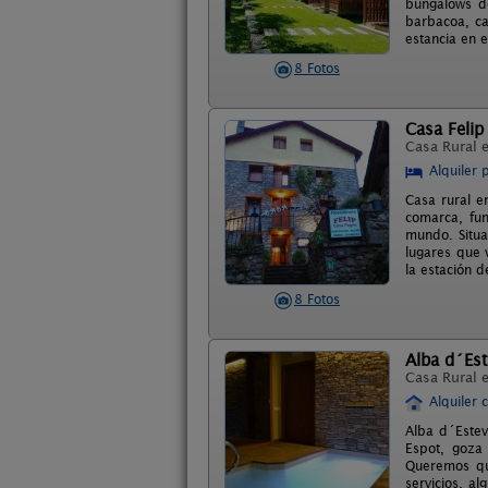
bungalows de
barbacoa, ca
estancia en 
8 Fotos
Casa Felip
Casa Rural 
Alquiler 
Casa rural e
comarca, fu
mundo. Situa
lugares que v
la estación 
8 Fotos
Alba d´Es
Casa Rural 
Alquiler 
Alba d´Estev
Espot, goza
Queremos qu
servicios, al