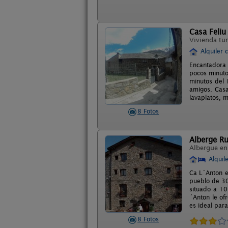
Casa Feliu
Vivienda tur
Alquiler 
Encantadora 
pocos minuto
minutos del 
amigos. Casa 
lavaplatos, m
8 Fotos
Alberge R
Albergue e
Alquil
Ca L´Anton e
pueblo de 30
situado a 10
´Anton le of
es ideal par
8 Fotos