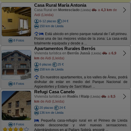
Casa Rural María Antonia
Casa Rural en
Montesclado
a
4,3 km
de
(Lleida)
Aidi (Lleida)
6-12 plazas
24 €
150 km de Lleida
Está ubicdo en pleno parque natural de l´alt pirineu.
Posse una de las mejores vistas de la zona: La casa está
8 Fotos
totalmente equipada y desde a ...
Apartamentos Rurales Berrós
Vivienda turística en
Berrós Jussà
a
6,9
(Lleida)
km
de Aidi (Lleida)
6 plazas
25 €
158 km de Lleida
En nuestros apartamentos, a los valles de Àneu, podrá
disfrutar de estar en medio del Parque Nacional de
8 Fotos
Aigüestortes y Estany de Sant Mauri ...
Refugi Casa Canelo
Vivienda turística en
Rodés / Rialp
a
8,5
(Lleida)
km
de Aidi (Lleida)
20 plazas
24 €
136 km de Lleida
Pequeña casa-refugio rural en el Pirineo de Lleida
8 Fotos
donde desconectar y vivir nuevas sensaciones.
Adentrándonos en al Pallars Sobirà, encontr ...