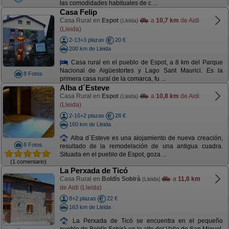
las comodidades habituales de c ...
Casa Felip
Casa Rural en
Espot
a
10,7 km
de Aidi
(Lleida)
(Lleida)
2-13+3 plazas
20 €
200 km de Lleida
Casa rural en el pueblo de Espot, a 8 km del Parque
Nacional de Aigüestortes y Lago Sant Maurici. Es la
8 Fotos
primera casa rural de la comarca, fu ...
Alba d´Esteve
Casa Rural en
Espot
a
10,8 km
de Aidi
(Lleida)
(Lleida)
2-16+2 plazas
28 €
160 km de Lleida
Alba d´Esteve es una alojamiento de nueva creación,
8 Fotos
resultado de la remodelación de una antigua cuadra.
Situada en el pueblo de Espot, goza ...
(1 comentario)
La Perxada de Ticó
Casa Rural en
Boldís Sobirà
a
11,8 km
(Lleida)
de Aidi (Lleida)
8+2 plazas
22 €
163 km de Lleida
La Perxada de Ticó se encuentra en el pequeño