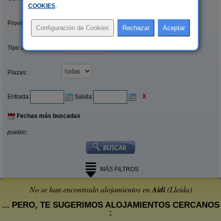
COOKIES
.
Provincias/Islas:
Tipo alquiler:
Plazas:
X
Entrada:
Salida:
Fechas más buscadas
pueblo:
MÁS FILTROS
No se han encontrado alojamientos en
Aidi
(Lleida)
... PERO, TE SUGERIMOS ALOJAMIENTOS CERCANOS
: