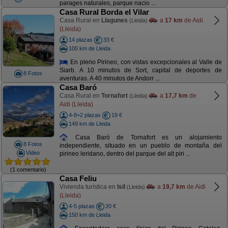
parages naturales, parque nacio ...
Casa Rural Borda el Vilar
Casa Rural en
Llagunes
a
17 km
de Aidi
(Lleida)
(Lleida)
14 plazas
33 €
100 km de Lleida
En pleno Pirineo, con vistas excepcionales al Valle de
Siarb. A 10 minutos de Sort, capital de deportes de
8 Fotos
aventuras. A 40 minutos de Andorr ...
Casa Baró
Casa Rural en
Tornafort
a
17,7 km
de
(Lleida)
Aidi (Lleida)
4-8+2 plazas
19 €
149 km de Lleida
Casa Baró de Tornafort es un alojamiento
8 Fotos
independiente, situado en un pueblo de montaña del
Video
pirineo leridano, dentro del parque del alt piri ...
(1 comentario)
Casa Feliu
Vivienda turística en
Isil
a
19,7 km
de Aidi
(Lleida)
(Lleida)
4-5 plazas
20 €
150 km de Lleida