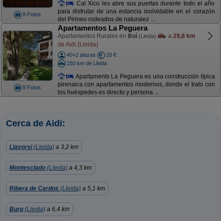
Cal Xico les abre sus puertas durante todo el año
para disfrutar de una estancia inolvidable en el corazón
8 Fotos
del Pirineo rodeados de naturalez ...
Apartamentos La Peguera
Apartamentos Rurales en
Boí
a
29,8 km
(Lleida)
de Aidi (Lleida)
40+2 plazas
20 €
150 km de Lleida
Apartaments La Peguera es una construcción típica
pirenaica con apartamentos modernos, donde el trato con
8 Fotos
los huéspedes es directo y persona ...
Cerca de Aidi:
Llavorsi
(Lleida)
a 3,2 km
Montesclado
(Lleida)
a 4,3 km
Ribera de Cardos
(Lleida)
a 5,1 km
Burg
(Lleida)
a 6,4 km