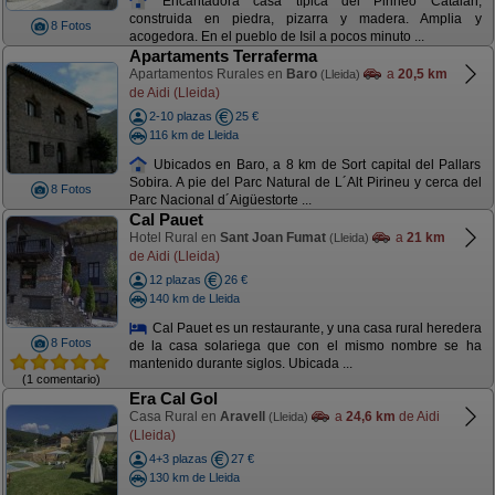
Encantadora casa típica del Pirineo Catalan,
construida en piedra, pizarra y madera. Amplia y
8 Fotos
acogedora. En el pueblo de Isil a pocos minuto ...
Apartaments Terraferma
Apartamentos Rurales en
Baro
a
20,5 km
(Lleida)
de Aidi (Lleida)
2-10 plazas
25 €
116 km de Lleida
Ubicados en Baro, a 8 km de Sort capital del Pallars
Sobira. A pie del Parc Natural de L´Alt Pirineu y cerca del
8 Fotos
Parc Nacional d´Aigüestorte ...
Cal Pauet
Hotel Rural en
Sant Joan Fumat
a
21 km
(Lleida)
de Aidi (Lleida)
12 plazas
26 €
140 km de Lleida
Cal Pauet es un restaurante, y una casa rural heredera
8 Fotos
de la casa solariega que con el mismo nombre se ha
mantenido durante siglos. Ubicada ...
(1 comentario)
Era Cal Gol
Casa Rural en
Aravell
a
24,6 km
de Aidi
(Lleida)
(Lleida)
4+3 plazas
27 €
130 km de Lleida