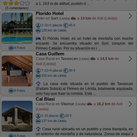
a 1. 163 m de altitud, pueblo d ...
(3 comentarios)
Florido Hotel
Hotel en
Sort
a
14 km
de Aidi (Lleida)
(Lleida)
2-15+1 plazas
45 €
128 km de Lleida
El Flórido Hotel, es un hotel de montaña con mucho
encanto. Se encuentra situado en Sort, corazón del
8 Fotos
Pirineo Catalán. Por su situación es i ...
Casa Guillem
Casa Rural en
Tavascan
a
14,5 km
de
(Lleida)
Aidi (Lleida)
7-12+4 plazas
30 €
150 km de Lleida
La casa esta situada en el pueblo de Tavascan
(Pallars Sobirá) al Pirineo de Lérida, totalmente equipada,
8 Fotos
solo hay que traer la comida. Esta ...
Cal Blasi
Casa Rural en
Vilamur
a
16,2 km
de Aidi
(Lleida)
(Lleida)
5-10 plazas
20 €
137 km de Lleida
Casa rural ubicada en un pueblo y zona tranquila, en
un entorno de montaña y de naturaleza. Zonas de esquí y
8 Fotos