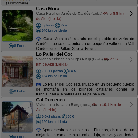
(1 comentario)
Casa Mora
Casa Rural en
Arrós de Cardós
a
8,8 km
(Lleida)
de Aidi (Lleida)
5 plazas
22 €
140 km de Lleida
Casa Mora está situada en el pueblo de Arrós de
Cardós, que se encuentra en un pequeño valle en la Vall
8 Fotos
Cardós, en el Pallars Sobirà. Es una ...
Lo Paller del Coc
Vivienda turística en
Surp / Rialp
a
9,7
(Lleida)
km
de Aidi (Lleida)
2-10+4 plazas
50 €
134 km de Lleida
Lo Paller del Coc está situado en un pequeño pueblo
de montaña en los pirineos catalanes donde la
8 Fotos
tranquilidad y la naturaleza se palpa a ca ...
Cal Domenec
Vivienda turística en
Burg
a
10,1 km
de
(Lleida)
Aidi (Lleida)
2-6+2 plazas
38 €
120 km de Lleida
Apartamento con encanto en Pirineos, disfrute de un
alojamiento con encanto rural de lujo, nuevo y con todas
8 Fotos