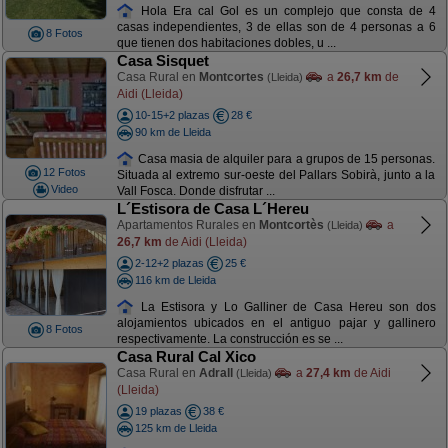
Hola Era cal Gol es un complejo que consta de 4
casas independientes, 3 de ellas son de 4 personas a 6
8 Fotos
que tienen dos habitaciones dobles, u ...
Casa Sisquet
Casa Rural en
Montcortes
a
26,7 km
de
(Lleida)
Aidi (Lleida)
10-15+2 plazas
28 €
90 km de Lleida
Casa masia de alquiler para a grupos de 15 personas.
12 Fotos
Situada al extremo sur-oeste del Pallars Sobirà, junto a la
Video
Vall Fosca. Donde disfrutar ...
L´Estisora de Casa L´Hereu
Apartamentos Rurales en
Montcortès
a
(Lleida)
26,7 km
de Aidi (Lleida)
2-12+2 plazas
25 €
116 km de Lleida
La Estisora y Lo Galliner de Casa Hereu son dos
alojamientos ubicados en el antiguo pajar y gallinero
8 Fotos
respectivamente. La construcción es se ...
Casa Rural Cal Xico
Casa Rural en
Adrall
a
27,4 km
de Aidi
(Lleida)
(Lleida)
19 plazas
38 €
125 km de Lleida