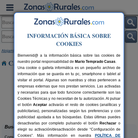
INFORMACIÓN BÁSICA SOBRE
COOKIES
Alojamientos
>
Cataluña
>
Lleida
> Aidi
Bienvenid@ a la información básica sobre las cookies de
Casas Rurales cerca de Aidi
nuestro portal responsabilidad de
Mario Temprado Casas
.
Una cookie o galleta informática es un pequeño archivo de
información que se guarda en tu pc, smartphone o tablet al
visitar el portal. Algunas son nuestras y otras pertenecen a
empresas externas que nos prestan servicios. Las activadas
y necesarias para que todo funcione correctamente son las
Cookies Técnicas y no necesitan de tu autorización. Al pulsar
el botón
Aceptar
activarás el resto de cookies (analíticas y
El Corral de Lladurs
rs.
30+5 pers.
publicitarias), personalizadas según tus preferencias y con
 €
26 €
Lladurs (Lleida)
desde
publicidad ajustada a tus búsquedas. Estas últimas puedes
desactivarlas por completo pulsando el botón
Rechazar
o
Buscar
elegir su activación/desactivación desde “Configuración de
Cookies”. Más información en nuestra
POLÍTICA DE
Comunidades: