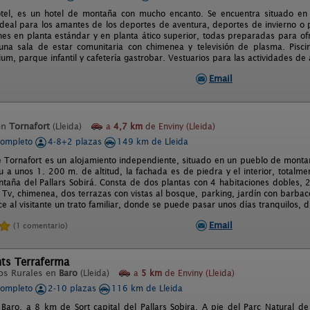
otel, es un hotel de montaña con mucho encanto. Se encuentra situado en S
 ideal para los amantes de los deportes de aventura, deportes de invierno o
nes en planta estándar y en planta ático superior, todas preparadas para of
na sala de estar comunitaria con chimenea y televisión de plasma. Piscin
ium, parque infantil y cafetería gastrobar. Vestuarios para las actividades 
Email
en
Tornafort
(Lleida)
a
4,7 km
de Enviny (Lleida)
completo
4-8+2 plazas
149 km de Lleida
 Tornafort es un alojamiento independiente, situado en un pueblo de montañ
eu a unos 1. 200 m. de altitud, la fachada es de piedra y el interior, totalm
taña del Pallars Sobirá. Consta de dos plantas con 4 habitaciones dobles, 2
Tv, chimenea, dos terrazas con vistas al bosque, parking, jardín con barba
ce al visitante un trato familiar, donde se puede pasar unos días tranquilos, d
Email
(1 comentario)
ts Terraferma
os Rurales en
Baro
(Lleida)
a
5 km
de Enviny (Lleida)
completo
2-10 plazas
116 km de Lleida
Baro, a 8 km de Sort capital del Pallars Sobira. A pie del Parc Natural de 