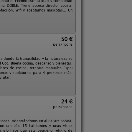
ecundario. Encontrarán calidad y comodidad
ma DOBLE. Tiene acceso directo, cocina,
facción, Wifi y aceptamos mascotas... Un
50 €
pers/noche
s donde la tranquilidad y la naturaleza se
 Coc. Buena cocina, descanso y bienestar.
leres de cocina, terapias manuales Espai
onas y supletorios para 4 personas más.
isitan.
24 €
pers/noche
ciones. Adentrándonos en al Pallars Sobirà,
n tan sólo 15 habitantes y unas vistas
Canelo hace que este pequeño refugio de