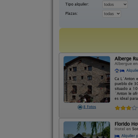
Tipo alquiler:
Plazas:
Alberge R
Albergue e
Alquil
Ca L´Anton e
pueblo de 30
situado a 10
´Anton le of
es ideal par
8 Fotos
Florido Ho
Hotel en
Sor
Alquiler 