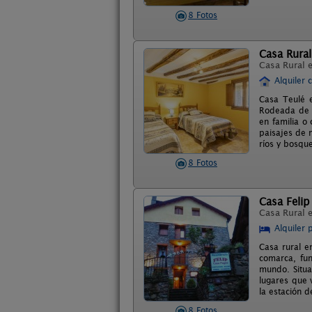
8 Fotos
Casa Rural
Casa Rural 
Alquiler 
Casa Teulé e
Rodeada de m
en familia o
paisajes de m
ríos y bosqu
8 Fotos
Casa Felip
Casa Rural 
Alquiler 
Casa rural e
comarca, fu
mundo. Situa
lugares que v
la estación 
8 Fotos