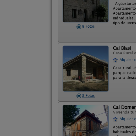
´Aigüestort
Apartamento
Apartamento
individuales.
tipo de utens
8 Fotos
Cal Blasi
Casa Rural 
Alquiler 
Casa rural u
parque nacio
para la desc
8 Fotos
Cal Dome
Vivienda tur
Alquiler 
Apartamento 
habituales d