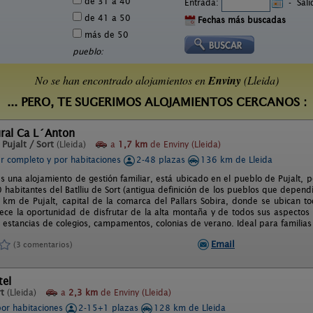
de 31 a 40
Entrada:
-
Sal
de 41 a 50
Fechas más buscadas
más de 50
pueblo:
No se han encontrado alojamientos en
Enviny
(Lleida)
... PERO, TE SUGERIMOS ALOJAMIENTOS CERCANOS :
ural Ca L´Anton
n
Pujalt / Sort
(Lleida)
a
1,7 km
de Enviny (Lleida)
er completo y por habitaciones
2-48 plazas
136 km de Lleida
s una alojamiento de gestión familiar, está ubicado en el pueblo de Pujalt, p
 habitantes del Batlliu de Sort (antigua definición de los pueblos que depend
 km de Pujalt, capital de la comarca del Pallars Sobira, donde se ubican tod
rece la oportunidad de disfrutar de la alta montaña y de todos sus aspectos c
a estancias de colegios, campamentos, colonias de verano. Ideal para familias
Email
(3 comentarios)
tel
t
(Lleida)
a
2,3 km
de Enviny (Lleida)
por habitaciones
2-15+1 plazas
128 km de Lleida