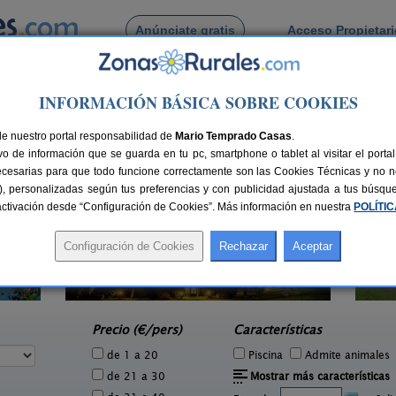
Anúnciate gratis
Acceso Propietar
Busca por pueblo
INFORMACIÓN BÁSICA SOBRE COOKIES
de Enviny
de nuestro portal responsabilidad de
Mario Temprado Casas
.
o de información que se guarda en tu pc, smartphone o tablet al visitar el port
ecesarias para que todo funcione correctamente son las Cookies Técnicas y no ne
rias), personalizadas según tus preferencias y con publicidad ajustada a tus búsq
sactivación desde “Configuración de Cookies”. Más información en nuestra
POLÍTI
Masia Mas d´en Bosch
5 pers.
22+2 pers.
26 €
35 €
La Baronia de Rialb (Lleida)
e
desde
Precio (€/pers)
Características
de 1 a 20
Piscina
Admite animales
de 21 a 30
Mostrar más características