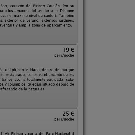
ort, corazón del Pirineo Catalán. Por su
 para los amantes del senderismo. Dispone
recer el máximo nivel de confort. También
a exterior de verano, extensos jardines,
de aventura y amplia zona de aparcamiento.
19 €
pers/noche
a del pirineo leridano, dentro del parque
ente restaurado, conserva el encanto de les
 baños, cocina totalmente equipada, sala-
coa y columpios, quedan situado debajo de
isfrutando de la naturalez
25 €
pers/noche
L´Alt Pirineu y cerca del Parc Nacional d