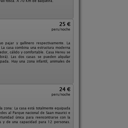
 Vall fosca. A 70 Km de Baqueira.
25 €
pers/noche
o pajar y gallinero respectivamente. La
ad. La casa combina una estructura moderna
edor, cálido y comfortable. Casa Hereu se
birá). Las dos casas se pueden alquilar
ipada. Hay una zona infantil, animales de
24 €
pers/noche
 la zona: La casa está totalmente equipada
cedes al Parque nacional de Saan maurici e
rtunidad única para reencontrarse con la
nes y de una capacidad para 12 personas.