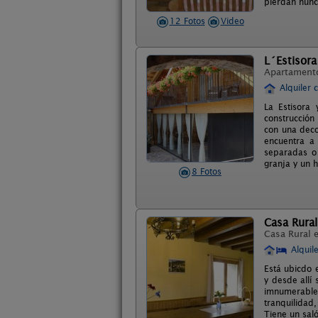
pierdan nunca
12 Fotos
Video
L´Estisor
Apartament
Alquiler 
La Estisora
construcción
con una deco
encuentra a 
separadas o 
granja y un h
8 Fotos
Casa Rural
Casa Rural 
Alquil
Está ubicdo 
y desde allí
imnumerables
tranquilidad
Tiene un sal