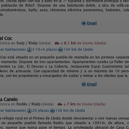
or, cocina open con isla y aseo en la 1ª o¡planta y dormitorio principal y s
 población de RIALP. Dispone de una habitación doble, y otra de sofá-ca
ctrodomésticos, baño, aseo, chimenea eléctrica panorámica, balcones, cale
ño
Email
del Coc
ística en
Surp / Rialp
(Lleida)
a
6,1 km
de Enviny (Lleida)
por habitaciones
2-10+4 plazas
134 km de Lleida
l Coc está situado en un pequeño pueblo de montaña en los pirineos catalane
 momento. Dispone de tres apartamentos. Apartamentos rurales Lo Paller del
entos La Llar, El Desvan y La Coberta, restaurante Espai Gastronomic tal
alleres de artesanía. Con capacidad de mínimo 2 a un máximo de 10 pers
via, son los propietarios y encargados de cuidar y mimar a los clientes que la v
Email
sa Canelo
ística en
Rodés / Rialp
(Lleida)
a
7 km
de Enviny (Lleida)
por habitaciones
20 plazas
136 km de Lleida
refugio rural en el Pirineo de Lleida donde desconectar y vivir nuevas sensa
 un pequeño pueblo llamado Rodés que situado a 1091m. de altura, co
res, parece que nunca pase el tiempo. La privilegiada ubicació de Casa 