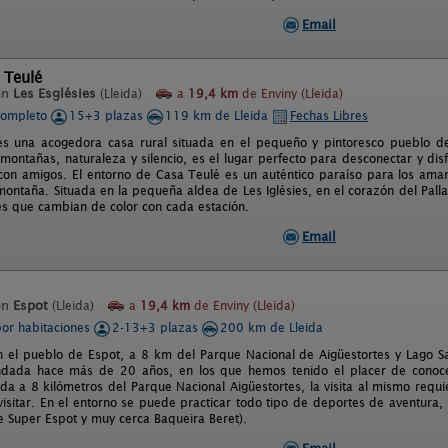
Email
 Teulé
en
Les Esglésies
(Lleida)
a
19,4 km
de Enviny (Lleida)
completo
15+3 plazas
119 km de Lleida
Fechas Libres
s una acogedora casa rural situada en el pequeño y pintoresco pueblo de L
ontañas, naturaleza y silencio, es el lugar perfecto para desconectar y disf
 con amigos. El entorno de Casa Teulé es un auténtico paraíso para los amant
ontaña. Situada en la pequeña aldea de Les Iglésies, en el corazón del Pallar
es que cambian de color con cada estación.
Email
en
Espot
(Lleida)
a
19,4 km
de Enviny (Lleida)
por habitaciones
2-13+3 plazas
200 km de Lleida
n el pueblo de Espot, a 8 km del Parque Nacional de Aigüestortes y Lago San
ndada hace más de 20 años, en los que hemos tenido el placer de conoce
da a 8 kilómetros del Parque Nacional Aigüestortes, la visita al mismo requ
isitar. En el entorno se puede practicar todo tipo de deportes de aventura, 
de Super Espot y muy cerca Baqueira Beret).