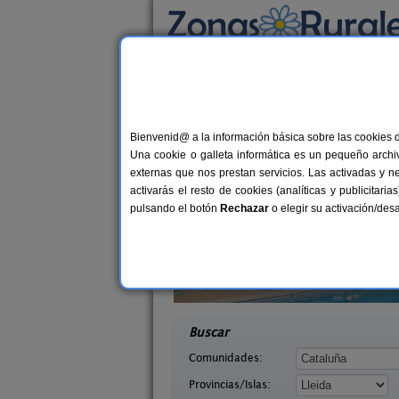
Busca por alojamiento
Alojamientos
>
Cataluña
>
Lleida
> Enviny
Casas Rurales cerca 
Bienvenid@ a la información básica sobre las cookies 
Una cookie o galleta informática es un pequeño archiv
externas que nos prestan servicios. Las activadas y n
activarás el resto de cookies (analíticas y publicita
pulsando el botón
Rechazar
o elegir su activación/de
arra
El Corral de Lladurs
7-11+2 pers.
30+
25 €
 (Lleida)
Lladurs (Lleida)
desde
desd
Buscar
Comunidades:
Provincias/Islas: