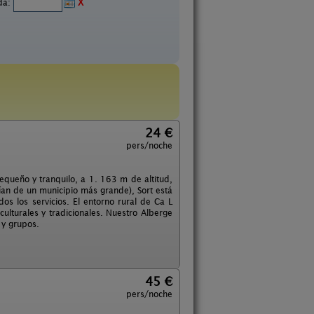
ida:
X
24 €
pers/noche
equeño y tranquilo, a 1. 163 m de altitud,
ían de un municipio más grande), Sort está
os los servicios. El entorno rural de Ca L
ulturales y tradicionales. Nuestro Alberge
 y grupos.
45 €
pers/noche