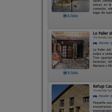
salón, comed
únicas en la
comedor, ele
lugar de sue
8 Fotos
Lo Paller 
Vivienda tur
Alquiler 
Lo Paller de
palpa a cada
Tres apartam
benestar, t
Mariano y Sil
8 Fotos
Refugi Ca
Vivienda tur
Alquiler 
Pequeña casa-
encontramos
espectacula