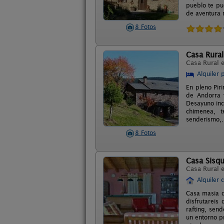
pueblo te pu
de aventura 
8 Fotos
Casa Rural
Casa Rural 
Alquiler 
En pleno Pir
de Andorra 
Desayuno incl
chimenea, te
senderismo,.
8 Fotos
Casa Sisqu
Casa Rural 
Alquiler 
Casa masia d
disfrutareis
rafting, sen
un entorno p