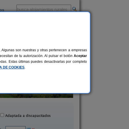
ios
-
al. Algunas son nuestras y otras pertenecen a empresas
cesitan de tu autorización. Al pulsar el botón
Aceptar
uedas. Estas últimas puedes desactivarlas por completo
CA DE COOKIES
.
Apartamentos turísticos
Casa Sisquet
Al Bon Pas Rura
10-15+2 pers.
28 €
Montcortes (Lleida)
Boldú (Lleida)
desde
Adaptada a discapacitados