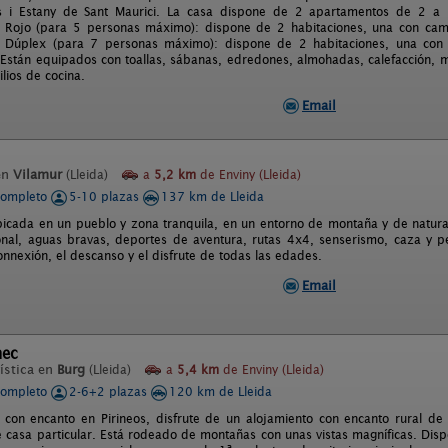
es i Estany de Sant Maurici. La casa dispone de 2 apartamentos de 2 a
 Rojo (para 5 personas máximo): dispone de 2 habitaciones, una con cama
 Dúplex (para 7 personas máximo): dispone de 2 habitaciones, una co
 Están equipados con toallas, sábanas, edredones, almohadas, calefacción, mi
ilios de cocina.
Email
en
Vilamur
(Lleida)
a
5,2 km
de Enviny (Lleida)
completo
5-10 plazas
137 km de Lleida
bicada en un pueblo y zona tranquila, en un entorno de montaña y de natura
nal, aguas bravas, deportes de aventura, rutas 4x4, senserismo, caza y pe
onnexión, el descanso y el disfrute de todas las edades.
Email
nec
ística en
Burg
(Lleida)
a
5,4 km
de Enviny (Lleida)
completo
2-6+2 plazas
120 km de Lleida
con encanto en Pirineos, disfrute de un alojamiento con encanto rural de
e casa particular. Está rodeado de montañas con unas vistas magníficas. Dis