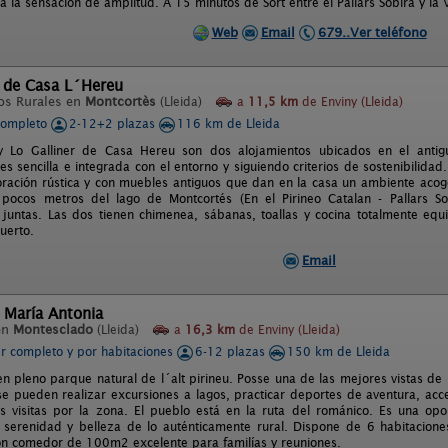
 la sensacion de amplitud. A 15 minutos de Sort entre el Pallars Sobirá y la
Web
Email
679..Ver teléfono
a de Casa L´Hereu
os Rurales en
Montcortès
(Lleida)
a
11,5 km
de Enviny (Lleida)
completo
2-12+2 plazas
116 km de Lleida
 y Lo Galliner de Casa Hereu son dos alojamientos ubicados en el antigu
 es sencilla e integrada con el entorno y siguiendo criterios de sostenibilid
ración rústica y con muebles antiguos que dan en la casa un ambiente acog
pocos metros del lago de Montcortés (En el Pirineo Catalan - Pallars So
juntas. Las dos tienen chimenea, sábanas, toallas y cocina totalmente equ
uerto.
Email
 María Antonia
en
Montesclado
(Lleida)
a
16,3 km
de Enviny (Lleida)
er completo y por habitaciones
6-12 plazas
150 km de Lleida
en pleno parque natural de l´alt pirineu. Posse una de las mejores vistas de
 se pueden realizar excursiones a lagos, practicar deportes de aventura, ac
 visitas por la zona. El pueblo está en la ruta del románico. Es una opo
, serenidad y belleza de lo auténticamente rural. Dispone de 6 habitacio
ón comedor de 100m2 excelente para familías y reuniones.