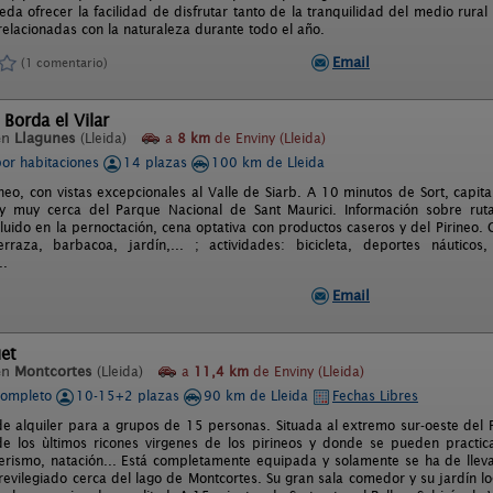
eda ofrecer la facilidad de disfrutar tanto de la tranquilidad del medio rur
relacionadas con la naturaleza durante todo el año.
Email
(1 comentario)
 Borda el Vilar
en
Llagunes
(Lleida)
a
8 km
de Enviny (Lleida)
por habitaciones
14 plazas
100 km de Lleida
ineo, con vistas excepcionales al Valle de Siarb. A 10 minutos de Sort, capi
y muy cerca del Parque Nacional de Sant Maurici. Información sobre ruta
uido en la pernoctación, cena optativa con productos caseros y del Pirineo. 
rraza, barbacoa, jardín,... ; actividades: bicicleta, deportes náuticos
..
Email
et
en
Montcortes
(Lleida)
a
11,4 km
de Enviny (Lleida)
completo
10-15+2 plazas
90 km de Lleida
Fechas Libres
e alquiler para a grupos de 15 personas. Situada al extremo sur-oeste del Pa
 de los ùltimos ricones virgenes de los pirineos y donde se pueden practica
derismo, natación... Está completamente equipada y solamente se ha de llev
revilegiado cerca del lago de Montcortes. Su gran sala comedor y su jardín 