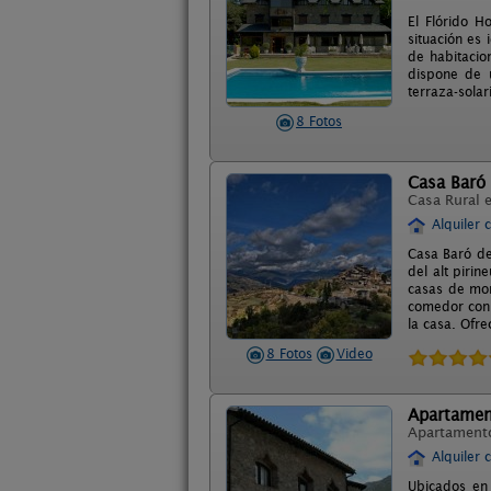
El Flórido H
situación es
de habitacio
dispone de u
terraza-solar
8 Fotos
Casa Baró
Casa Rural 
Alquiler 
Casa Baró de
del alt pirin
casas de mon
comedor con 
la casa. Ofre
8 Fotos
Video
Apartamen
Apartament
Alquiler 
Ubicados en 