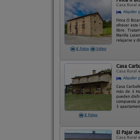
Casa Rural 
Alquiler 
Finca O Biza
ofrecer este
libre. Trata
Mariña Lucen
relajarse y d
8 Fotos
Video
Casa Carba
Casa Rural 
Alquiler 
Casa Carballe
más de 3 Ha 
pueden disfru
compuesto po
3 apartament
8 Fotos
El Pajar d
Casa Rural 