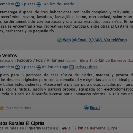
completo
6 plazas
145 km de Oviedo
Pumarega dispone de tres habitaciones con baño completo y televisión, c
itrocerámica, nevera, lavadora, lavavajillas, horno, microondas), salón y 
, jardín amueblado con barbacoa y una área recreativa para niños. En un
casa se encuentran áreas recreativas (compartidas), entre otras El Castañei
s, barbacoas y un pequeño río.
Web
Email
608..Ver teléfono
o Ventos
ística en
Fazouro / Foz / Villarmea
(Lugo)
a
11,6 km
de Barreiros (Lu
completo
8 plazas
85 km de Lugo
Fechas Libres
mpleto para 8 personas de casa rústica de piedra, madera y pizarra de 
os detalles originales pero con la comodidad y exigencias actuales, ideal pa
 y baños independientes. Acceso entre plantas para discapacitados por ram
s, cocina rústica, jardín y parking propios, equipada con electrodoméstico
 toda la Costa de la Mariña lucense por su situación céntrica. A 350 mts de
Email
(3 comentarios)
os Rurales El Ciprés
os Rurales en
Figueras
(Asturias)
a
12 km
de Barreiros (Lugo)