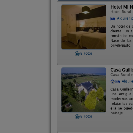
Hotel Mi N
Hotel Rural
Alquiler 
Un hotel de 
cliente. Un 
romántico co
Nace de las 
privilegiado,
8 Fotos
Casa Guil
Casa Rural 
Alquil
Casa Guiller
una antigua
modernas act
relajantes v
ella se pued
paisaje.
8 Fotos