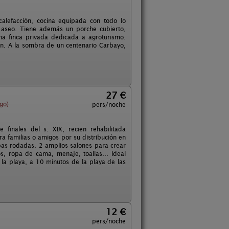
alefacción, cocina equipada con todo lo
un aseo. Tiene además un porche cubierto,
a finca privada dedicada a agroturismo.
rón. A la sombra de un centenario Carbayo,
27 €
go)
pers/noche
finales del s. XIX, recien rehabilitada
ra familias o amigos por su distribución en
pas rodadas. 2 amplios salones para crear
s, ropa de cama, menaje, toallas... Ideal
 la playa, a 10 minutos de la playa de las
12 €
pers/noche