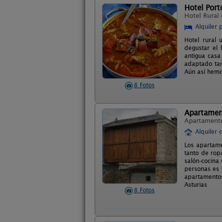
Hotel Port
Hotel Rural
Alquiler 
Hotel rural
degustar el 
antigua casa
adaptado tan
Aún así hemo
8 Fotos
Apartamen
Apartament
Alquiler 
Los apartame
tanto de rop
salón-cocina 
personas es 
apartamentos
Asturias
8 Fotos