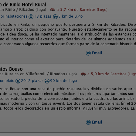
o de Rinlo Hotel Rural
 en
Rinlo / Ribadeo
(Lugo)
a
5,7 km
de Barreiros (Lugo)
por habitaciones
18 plazas
5 km de Lugo
 ubicado en Rinlo, un pequeño puerto pesquero a 5 km de Ribadeo. Dis
famoso arroz caldoso con bogavante. Nuestro establecimiento se ha recons
 de aldea típica. Se ha intentado mantener la distribución de las estancias c
to el interior como el exterior para dotarlos de los últimos adelantos en a
s conservado algunos recuerdos que forman parte de la centenaria historia d
Email
tos Bouso
os Rurales en
Villaframil / Ribadeo
(Lugo)
a
5,9 km
de Barreiros (Lug
completo
20+2 plazas
90 km de Lugo
ntos Bouso son una casa de pueblo restaurada y dividida en varios aparta
a de cama, toallas como electrodomésticos. Los primeros apartamentos son 
conservado la piedra de la construcción, antes era la cuadra de los animales
mas moderno y con un toque juvenil. Los dos tienen estufa de leña. Én el 
, todos ellos decorados en un estilo informal y juvenil muy acogedores. La 
Email