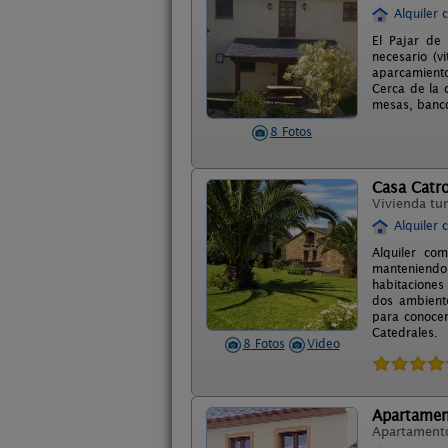
Alquiler 
El Pajar de 
necesario (v
aparcamiento
Cerca de la 
mesas, banco
8 Fotos
Casa Catr
Vivienda tur
Alquiler 
Alquiler co
manteniendo l
habitaciones
dos ambiente
para conocer
Catedrales.
8 Fotos
Video
Apartament
Apartament