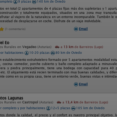
completo
9 plazas
140 km de Oviedo
os en total (2 apartamentos de 4 plazas fijas más dos supletorias y 1 apart
construcción y totalmente equipados, situados en una zona muy tranquila
isfrutar al viajero de la naturaleza en un entorno incomparable. También le o
ecesidad de desplazarse en coche. Disfrute de un viaje inolvidable.
Email
(1 comentario)
el Eo
os Rurales en
Vegadeo
(Asturias)
a
13 km
de Barreiros (Lugo)
por habitaciones
10-20 plazas
80 km de Oviedo
un establecimiento extrahotelero formado por 5 apartamentos modalidad estu
, cocina- comedor, porche cubierto y baño completo adaptado a minusvalido
dera y piedra principalmente, tiene una bodega con capacidad para 40 
c, etc. El alojamiento está recien terminado con muy buenas calidades, y dife
iente como en su propia casa, tiene un entorno verde, buenas vistas e intimi
Email
tos Lagunas
os Rurales en
Castropol
(Asturias)
a
13,4 km
de Barreiros (Lugo)
er completo y por habitaciones
12+5 plazas
105 km de Oviedo
os donde la calidad, el precio y el confort es nuestro principal objetivo. l