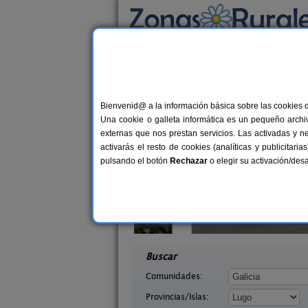
Busca por alojamiento
Alojamientos
>
Galicia
>
Lugo
> Barreiros
Casas Rurales en Bar
Bienvenid@ a la información básica sobre las cookies 
Una cookie o galleta informática es un pequeño archiv
externas que nos prestan servicios. Las activadas y n
activarás el resto de cookies (analíticas y publicita
pulsando el botón
Rechazar
o elegir su activación/de
haos
Finca o Bizarro
12-20+8 pers.
2-1
20 €
el (Lugo)
Trabada (Lugo)
desde
desd
Buscar
Comunidades:
Provincias/Islas: