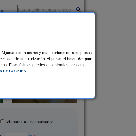
ios
-
al. Algunas son nuestras y otras pertenecen a empresas
cesitan de tu autorización. Al pulsar el botón
Aceptar
uedas. Estas últimas puedes desactivarlas por completo
CA DE COOKIES
.
Casa Brais
Casa Rigueira
10+1 pers.
22 €
Benquerencia (Lugo)
Cospeito (Lugo)
desde
Adaptada a discapacitados