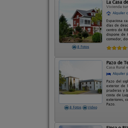
La Casa d
Vivienda tur
Alquiler 
Espaciosa ca
días de desc
centro de Ri
dispone de t
comedor, dos 
8 Fotos
Pazo de Te
Casa Rural 
Alquiler 
Pazo del sig
exterior de
praderas y b
costa de Lu
exteriores, c
Pazo.
8 Fotos
Video
Finca o Bi