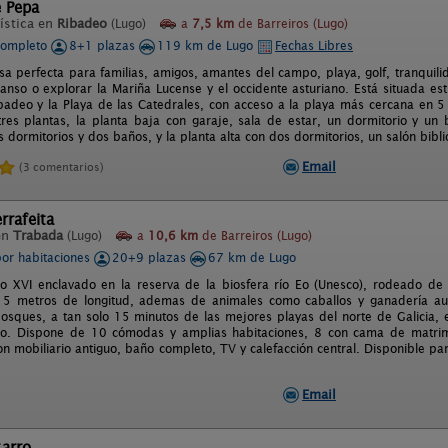
e Pepa
ística en
Ribadeo
(Lugo)
a
7,5 km
de Barreiros (Lugo)
completo
8+1 plazas
119 km de Lugo
Fechas Libres
sa perfecta para familias, amigos, amantes del campo, playa, golf, tranquilid
anso o explorar la Mariña Lucense y el occidente asturiano. Está situada es
badeo y la Playa de las Catedrales, con acceso a la playa más cercana en 5 
res plantas, la planta baja con garaje, sala de estar, un dormitorio y un 
dormitorios y dos baños, y la planta alta con dos dormitorios, un salón bibli
Email
(3 comentarios)
rrafeita
en
Trabada
(Lugo)
a
10,6 km
de Barreiros (Lugo)
por habitaciones
20+9 plazas
67 km de Lugo
lo XVI enclavado en la reserva de la biosfera río Eo (Unesco), rodeado de
 15 metros de longitud, ademas de animales como caballos y ganadería 
osques, a tan solo 15 minutos de las mejores playas del norte de Galicia, 
go. Dispone de 10 cómodas y amplias habitaciones, 8 con cama de matri
on mobiliario antiguo, baño completo, TV y calefacción central. Disponible pa
Email
zarro