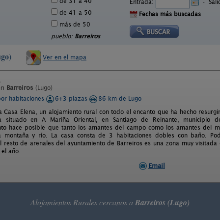
de 31 a 40
Entrada:
-
Sal
de 41 a 50
Fechas más buscadas
más de 50
pueblo:
Barreiros
ugo)
Ver en el mapa
en
Barreiros
(Lugo)
por habitaciones
6+3 plazas
86 km de Lugo
 Casa Elena, un alojamiento rural con todo el encanto que ha hecho resurgir 
a situado en A Mariña Oriental, en Santiago de Reinante, municipio de
o hace posible que tanto los amantes del campo como los amantes del mar
 montaña y río. La casa consta de 3 habitaciones dobles con baño. Po
el resto de arenales del ayuntamiento de Barreiros es una zona muy visitada e
 el año.
Email
Alojamientos Rurales cercanos a
Barreiros (Lugo)