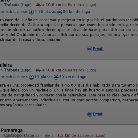
en
Trabada
(Lugo)
a
10,8 km
de Barreiros (Lugo)
por habitaciones
2-16 plazas
80 km de Lugo
rro nace del sueño de conservar y mejorar en lo posible el patrimonio recib
 bello rincón de Galicia a aquellas personas que estén buscando un lugar si
mos de ofrecer un cálido rincón que os sirva de base para disfrutar de la
se y del Occidente de Asturias, disfrutar de sus paisajes, historia, gastro
isfrutar de la casa y de su entorno.
Email
lleira
en
Trabada
(Lugo)
a
10,8 km
de Barreiros (Lugo)
por habitaciones
13 plazas
50 km de Lugo
ira es una propiedad familiar del siglo XIX que fue habilitada para turismo 
que linda con un riachuelo. En la finca hay un huerto y amplias praderas 
tar de tranquilidad y contacto con la naturaleza. Esta casa es ideal para disf
r tres apartamentos individuales, con un gran porche compartido, barbacoa
os según tus necesidades.
Email
e Pumarega
en
Castropol
(Asturias)
a
11,5 km
de Barreiros (Lugo)