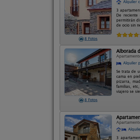
Alquiler 
3 apartament
De reciente 
permitirán d
de ocio sin n
8 Fotos
Alborada d
Apartament
Alquiler 
Se trata de 
cama en piel
pizarra, ma
familias, et
viajero se s
8 Fotos
Apartamen
Apartament
Alquil
3 apartament