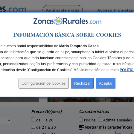
Anúnciate gratis
Acceso Propietar
Busca por pueblo
INFORMACIÓN BÁSICA SOBRE COOKIES
reiros
de nuestro portal responsabilidad de
Mario Temprado Casas
.
o de información que se guarda en tu pc, smartphone o tablet al visitar el port
ecesarias para que todo funcione correctamente son las Cookies Técnicas y no ne
rias), personalizadas según tus preferencias y con publicidad ajustada a tus búsq
sactivación desde “Configuración de Cookies”. Más información en nuestra
POLÍTI
Casa de Las Flores
6 pers.
2+1 pers.
25 €
40 €
Sober (Lugo)
e
desde
Precio (€/pers)
Características
de 1 a 20
Piscina
Admite animales
de 21 a 30
Mostrar más características