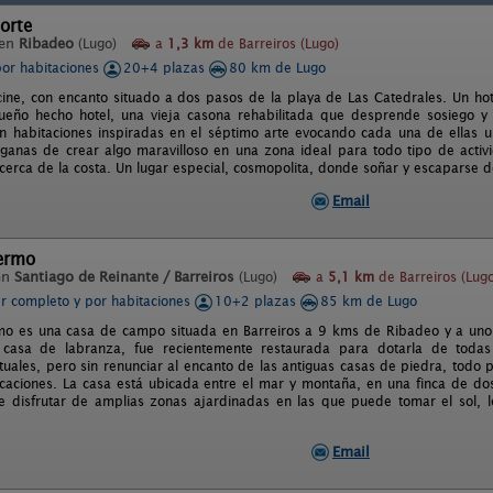
orte
 en
Ribadeo
(Lugo)
a
1,3 km
de Barreiros (Lugo)
por habitaciones
20+4 plazas
80 km de Lugo
cine, con encanto situado a dos pasos de la playa de Las Catedrales. Un hot
sueño hecho hotel, una vieja casona rehabilitada que desprende sosiego y
n habitaciones inspiradas en el séptimo arte evocando cada una de ellas u
ganas de crear algo maravilloso en una zona ideal para todo tipo de activid
 cerca de la costa. Un lugar especial, cosmopolita, donde soñar y escaparse d
Email
lermo
en
Santiago de Reinante / Barreiros
(Lugo)
a
5,1 km
de Barreiros (Lugo
er completo y por habitaciones
10+2 plazas
85 km de Lugo
mo es una casa de campo situada en Barreiros a 9 kms de Ribadeo y a uno 
 casa de labranza, fue recientemente restaurada para dotarla de todas
uales, pero sin renunciar al encanto de las antiguas casas de piedra, todo 
acaciones. La casa está ubicada entre el mar y montaña, en una finca de dos
e disfrutar de amplias zonas ajardinadas en las que puede tomar el sol, l
Email