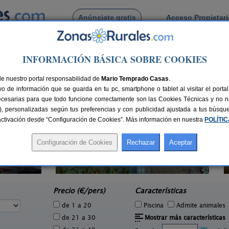
Anúnciate gratis
Acceso Propietar
Busca por pueblo
INFORMACIÓN BÁSICA SOBRE COOKIES
de Bacoi
de nuestro portal responsabilidad de
Mario Temprado Casas
.
o de información que se guarda en tu pc, smartphone o tablet al visitar el port
ecesarias para que todo funcione correctamente son las Cookies Técnicas y no ne
rias), personalizadas según tus preferencias y con publicidad ajustada a tus búsq
sactivación desde “Configuración de Cookies”. Más información en nuestra
POLÍTI
Casa Roan
3 pers.
18+4 pers.
25 €
19 €
Sestelo (Lugo)
e
desde
Precio (€/pers)
Características
de 1 a 20
Piscina
Admite animales
de 21 a 30
Mostrar más características