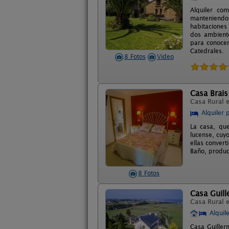
Alquiler co
manteniendo l
habitaciones
dos ambiente
para conocer
Catedrales.
8 Fotos
Video
Casa Brais
Casa Rural 
Alquiler 
La casa, qu
lucense, cuy
ellas convert
Baño, produc
8 Fotos
Casa Guil
Casa Rural 
Alquil
Casa Guiller