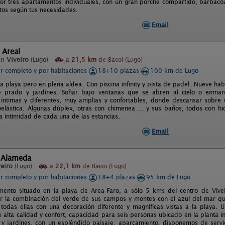
r tres apartamentos individuales, con un gran porche compartido, barbacoa
os según tus necesidades.
Email
 Areal
en
Viveiro
(Lugo)
a
21,5 km
de Bacoi (Lugo)
er completo y por habitaciones
18+10 plazas
100 km de Lugo
a playa pero en plena aldea. Con piscina infinity y pista de padel. Nueve hab
e prado y jardínes. Soñar bajo ventanas que se abren al cielo o enma
 íntimas y diferentes, muy amplias y confortables, donde descansar sobre 
oelástica. Algunas dúplex, otras con chimenea … y sus baños, todos con hi
la intimidad de cada una de las estancias.
Email
 Alameda
eiro
(Lugo)
a
22,1 km
de Bacoi (Lugo)
er completo y por habitaciones
18+4 plazas
95 km de Lugo
mento situado en la playa de Area-Faro, a sólo 5 kms del centro de Vivei
 la combinación del verde de sus campos y montes con el azul del mar qu
 todas ellas con una decoración diferente y magníficas vistas a la playa
e alta calidad y confort, capacidad para seis personas ubicado en la planta i
 y jardines, con un espléndido paisaje, aparcamiento, disponemos de servi