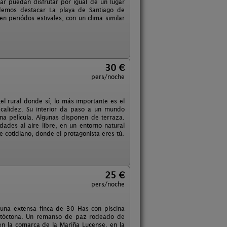
 puedan disfrutar por igual de un lugar
demos destacar La playa de Santiago de
n periódos estivales, con un clima similar
30 €
pers/noche
el rural donde sí, lo más importante es el
 calidez. Su interior da paso a un mundo
na película. Algunas disponen de terraza.
ades al aire libre, en un entorno natural
e cotidiano, donde el protagonista eres tú.
25 €
pers/noche
 una extensa finca de 30 Has con piscina
autóctona. Un remanso de paz rodeado de
en la comarca de la Mariña Lucense, en la