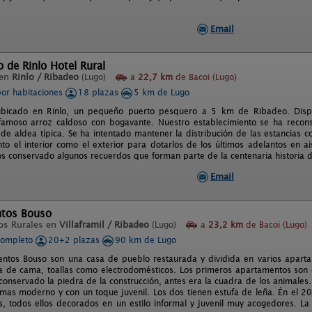
Email
o de Rinlo Hotel Rural
 en
Rinlo / Ribadeo
(Lugo)
a
22,7 km
de Bacoi (Lugo)
por habitaciones
18 plazas
5 km de Lugo
 ubicado en Rinlo, un pequeño puerto pesquero a 5 km de Ribadeo. Dis
famoso arroz caldoso con bogavante. Nuestro establecimiento se ha recons
 de aldea típica. Se ha intentado mantener la distribución de las estancias c
to el interior como el exterior para dotarlos de los últimos adelantos en a
s conservado algunos recuerdos que forman parte de la centenaria historia d
Email
tos Bouso
os Rurales en
Villaframil / Ribadeo
(Lugo)
a
23,2 km
de Bacoi (Lugo)
completo
20+2 plazas
90 km de Lugo
ntos Bouso son una casa de pueblo restaurada y dividida en varios aparta
a de cama, toallas como electrodomésticos. Los primeros apartamentos son 
conservado la piedra de la construcción, antes era la cuadra de los animales
mas moderno y con un toque juvenil. Los dos tienen estufa de leña. Én el 
, todos ellos decorados en un estilo informal y juvenil muy acogedores. La 