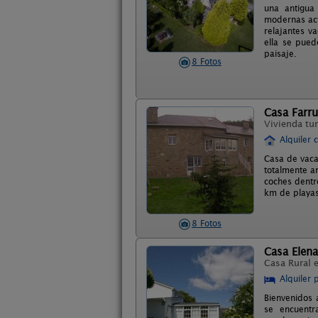
una antigua
modernas act
relajantes v
ella se pued
paisaje.
8 Fotos
Casa Farru
Vivienda tur
Alquiler 
Casa de vaca
totalmente a
coches dentr
km de playas
8 Fotos
Casa Elena
Casa Rural 
Alquiler 
Bienvenidos a
se encuentr