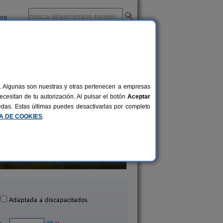
ios
-
al. Algunas son nuestras y otras pertenecen a empresas
cesitan de tu autorización. Al pulsar el botón
Aceptar
uedas. Estas últimas puedes desactivarlas por completo
CA DE COOKIES
.
Casa O Crego
Apartamentos Her
14+10 pers.
50 €
Cervantes (Lugo)
Becerreá (Lugo)
desde
Adaptada a discapacitados