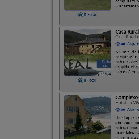
compuesto po
3 apartament
8 Fotos
Casa Rural
Casa Rural 
Alquil
A 5 min. de l
hectáreas d
habitaciones
acogida visc
lujo está en 
8 Fotos
Complexo
Hotel en
Viv
Alquil
Hotel-aparta
abrazada por
habitaciones
materiales d
con terrazas