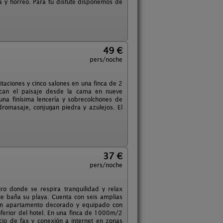
 y hórreo. Para tu disfute disponemos de
49 €
pers/noche
itaciones y cinco salones en una finca de 2
rcan el paisaje desde la cama en nueve
una finísima lencería y sobrecolchones de
dromasaje, conjugan piedra y azulejos. El
37 €
pers/noche
ro donde se respira tranquilidad y relax
e baña su playa. Cuenta con seis amplias
. Un apartamento decorado y equipado con
nferior del hotel. En una finca de 1000m/2
cio de fax y conexión a internet en zonas