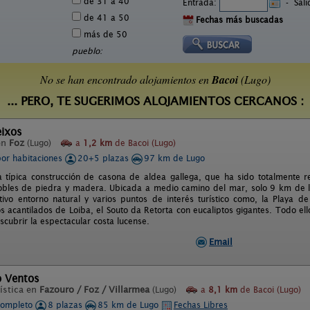
de 31 a 40
Entrada:
-
Sal
de 41 a 50
Fechas más buscadas
más de 50
pueblo:
No se han encontrado alojamientos en
Bacoi
(Lugo)
... PERO, TE SUGERIMOS ALOJAMIENTOS CERCANOS :
eixos
en
Foz
(Lugo)
a
1,2 km
de Bacoi (Lugo)
por habitaciones
20+5 plazas
97 km de Lugo
a típica construcción de casona de aldea gallega, que ha sido totalmente 
obles de piedra y madera. Ubicada a medio camino del mar, solo 9 km de l
tivo entorno natural y varios puntos de interés turístico como, la Playa d
s acantilados de Loiba, el Souto da Retorta con eucaliptos gigantes. Todo e
scubrir la espectacular costa lucense.
Email
o Ventos
ística en
Fazouro / Foz / Villarmea
(Lugo)
a
8,1 km
de Bacoi (Lugo)
completo
8 plazas
85 km de Lugo
Fechas Libres