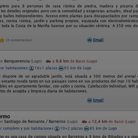
mpleto para 8 personas de casa rústica de piedra, madera y pizarra de 
os detalles originales pero con la comodidad y exigencias actuales, ideal pa
 y baños independientes. Acceso entre plantas para discapacitados por ram
s, cocina rústica, jardín y parking propios, equipada con electrodoméstico
 toda la Costa de la Mariña lucense por su situación céntrica. A 350 mts de
Email
(3 comentarios)
en
Benquerencia
(Lugo)
a
9,6 km
de Bacoi (Lugo)
por habitaciones
10+1 plazas
93 km de Lugo
e dispone de un agradable jardín, está situada a 500 metros del arenal
o encanto reside tanto en sus paisajes como en sus productos del mar.10 hab
ibles en apartamento familar, con salón y cocina. Calefacción Individual, Wifi
tos de acogida y limpieza diaria de habitaciones.
Email
lermo
en
Santiago de Reinante / Barreiros
(Lugo)
a
12,4 km
de Bacoi (Lugo)
er completo y por habitaciones
10+2 plazas
85 km de Lugo
mo es una casa de campo situada en Barreiros a 9 kms de Ribadeo y a uno 