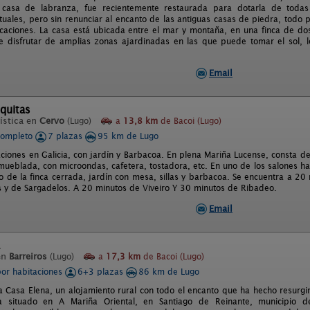
 casa de labranza, fue recientemente restaurada para dotarla de todas
uales, pero sin renunciar al encanto de las antiguas casas de piedra, todo 
acaciones. La casa está ubicada entre el mar y montaña, en una finca de dos
e disfrutar de amplias zonas ajardinadas en las que puede tomar el sol, l
Email
quitas
ística en
Cervo
(Lugo)
a
13,8 km
de Bacoi (Lugo)
completo
7 plazas
95 km de Lugo
ciones en Galicia, con jardín y Barbacoa. En plena Mariña Lucense, consta de
mueblada, con microondas, cafetera, tostadora, etc. En uno de los salones h
o de la finca cerrada, jardín con mesa, sillas y barbacoa. Se encuentra a 20 
 y de Sargadelos. A 20 minutos de Viveiro Y 30 minutos de Ribadeo.
Email
en
Barreiros
(Lugo)
a
17,3 km
de Bacoi (Lugo)
por habitaciones
6+3 plazas
86 km de Lugo
 Casa Elena, un alojamiento rural con todo el encanto que ha hecho resurgir 
a situado en A Mariña Oriental, en Santiago de Reinante, municipio de