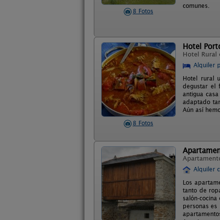
comunes.
8 Fotos
Hotel Port
Hotel Rural
Alquiler 
Hotel rural
degustar el 
antigua casa
adaptado tan
Aún así hemo
8 Fotos
Apartamen
Apartament
Alquiler 
Los apartame
tanto de rop
salón-cocina 
personas es 
apartamentos