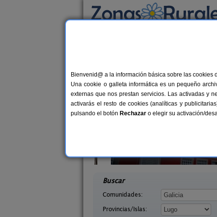
Busca por alojamiento
Alojamientos
>
Galicia
>
Lugo
> Bacoi
Casas Rurales cerca 
Bienvenid@ a la información básica sobre las cookies 
Una cookie o galleta informática es un pequeño archiv
externas que nos prestan servicios. Las activadas y n
activarás el resto de cookies (analíticas y publicita
pulsando el botón
Rechazar
o elegir su activación/de
rio
Pensión Residencia Herbón
10+4 pers.
14+
25 €
go)
Becerreá (Lugo)
desde
desd
Buscar
Comunidades:
Provincias/Islas: