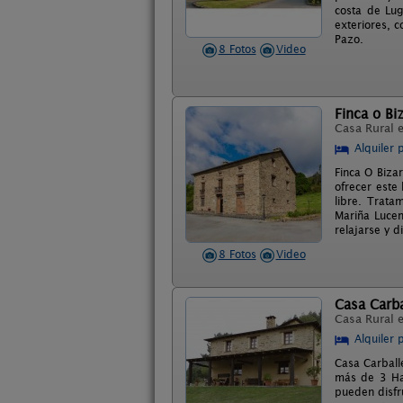
costa de Lu
exteriores, c
Pazo.
8 Fotos
Video
Finca o Bi
Casa Rural 
Alquiler 
Finca O Biza
ofrecer este
libre. Trata
Mariña Lucen
relajarse y d
8 Fotos
Video
Casa Carba
Casa Rural 
Alquiler 
Casa Carballe
más de 3 Ha 
pueden disfru