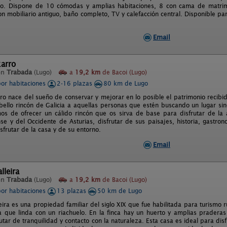
go. Dispone de 10 cómodas y amplias habitaciones, 8 con cama de matri
on mobiliario antiguo, baño completo, TV y calefacción central. Disponible pa
Email
zarro
en
Trabada
(Lugo)
a
19,2 km
de Bacoi (Lugo)
por habitaciones
2-16 plazas
80 km de Lugo
rro nace del sueño de conservar y mejorar en lo posible el patrimonio recib
 bello rincón de Galicia a aquellas personas que estén buscando un lugar si
mos de ofrecer un cálido rincón que os sirva de base para disfrutar de la
se y del Occidente de Asturias, disfrutar de sus paisajes, historia, gastro
isfrutar de la casa y de su entorno.
Email
lleira
en
Trabada
(Lugo)
a
19,2 km
de Bacoi (Lugo)
por habitaciones
13 plazas
50 km de Lugo
ira es una propiedad familiar del siglo XIX que fue habilitada para turismo 
que linda con un riachuelo. En la finca hay un huerto y amplias praderas 
tar de tranquilidad y contacto con la naturaleza. Esta casa es ideal para disf