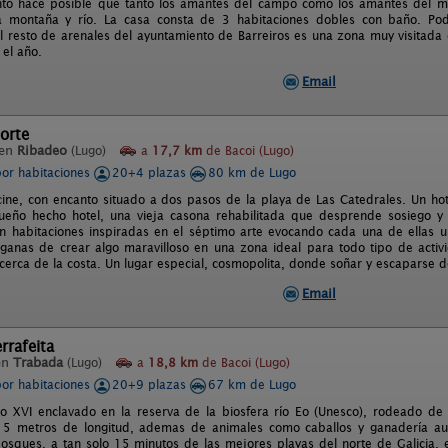
o hace posible que tanto los amantes del campo como los amantes del mar
 montaña y río. La casa consta de 3 habitaciones dobles con baño. Po
el resto de arenales del ayuntamiento de Barreiros es una zona muy visitada e
 el año.
Email
orte
 en
Ribadeo
(Lugo)
a
17,7 km
de Bacoi (Lugo)
por habitaciones
20+4 plazas
80 km de Lugo
cine, con encanto situado a dos pasos de la playa de Las Catedrales. Un hot
sueño hecho hotel, una vieja casona rehabilitada que desprende sosiego y
n habitaciones inspiradas en el séptimo arte evocando cada una de ellas u
ganas de crear algo maravilloso en una zona ideal para todo tipo de activid
 cerca de la costa. Un lugar especial, cosmopolita, donde soñar y escaparse d
Email
rrafeita
en
Trabada
(Lugo)
a
18,8 km
de Bacoi (Lugo)
por habitaciones
20+9 plazas
67 km de Lugo
lo XVI enclavado en la reserva de la biosfera río Eo (Unesco), rodeado de
 15 metros de longitud, ademas de animales como caballos y ganadería 
osques, a tan solo 15 minutos de las mejores playas del norte de Galicia, 