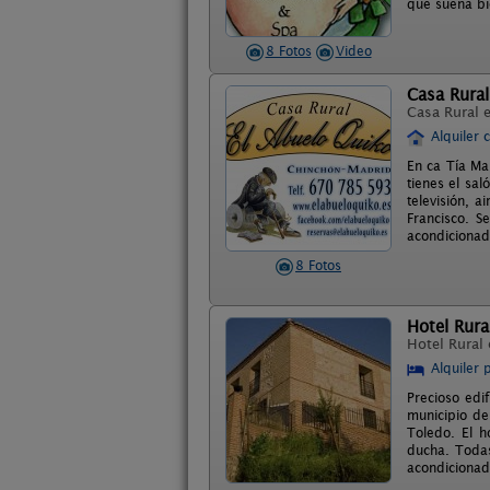
que suena bi
8 Fotos
Video
Casa Rural
Casa Rural 
Alquiler 
En ca Tía Ma
tienes el sa
televisión, a
Francisco. S
acondicionado
8 Fotos
Hotel Rural
Hotel Rural
Alquiler 
Precioso edif
municipio de
Toledo. El h
ducha. Todas
acondicionad