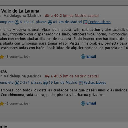
 Valle de La Laguna
en
Valdelaguna
(Madrid)
a
40,2 km
de Madrid capital
completo
6-18+10 plazas
45 km de Madrid
Fechas Libres
imenea y cueva natural. Vigas de madera, wifi, calefacción y aire acondic
jillas, frigorífico con dispensador de hielo, vitrocerámica, horno, microondas
Salón con techos abuhardillados de madera. Patio interior con barbacoa de o
a planta con tumbonas para tomar el sol. Vistas inmejorables, perfecta para d
, exteriores todas con baño. Posibilidad de alquiler opcional de parcela de 
Email
(3 comentarios)
Eras
en
Valdelaguna
(Madrid)
a
40,5 km
de Madrid capital
completo
2-3+1 plazas
49 km de Madrid
Fechas Libres
personas, con todos los detalles cuidados para que paséis unos días inolvid
. Con chimenea, sofá tantra, patio, piscina y barbacoa privados.
Email
(2 comentarios)
alix