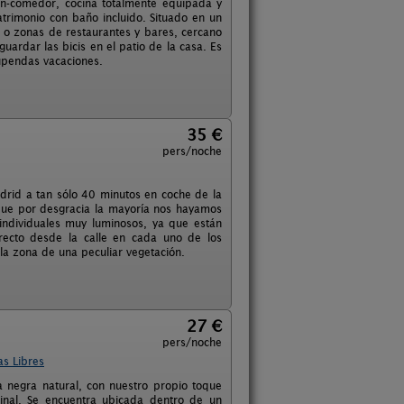
ón-comedor, cocina totalmente equipada y
trimonio con baño incluido. Situado en un
 o zonas de restaurantes y bares, cercano
uardar las bicis en el patio de la casa. Es
upendas vacaciones.
35 €
pers/noche
drid a tan sólo 40 minutos en coche de la
s que por desgracia la mayoría nos hayamos
ndividuales muy luminosos, ya que están
recto desde la calle en cada uno de los
la zona de una peculiar vegetación.
27 €
pers/noche
as Libres
a negra natural, con nuestro propio toque
ginal. Se encuentra ubicada dentro de un