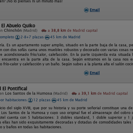
en? ¡No lo pienses ni un minuto más!
Email
 El Abuelo Quiko
en
Chinchón
(Madrid)
a
38,8 km
de Madrid capital
completo
2-8+7 plazas
45 km de Madrid
ría. Es un apartamento super amplio, situado en la parte baja de la casa, p
lón con dos sofás cama unos muebles robustos y decorado con varias cosas r
ire acondicionado frío/calor, calefacción. En la parte izquierda esta situada
e encuentra en la parte alta de la casa. Según entramos en la casa nos e
 frío-calor y calefacción y un baño. Según subes a la planta alta el salón coc
Email
 El Pontifical
 en
Los Santos de la Humosa
(Madrid)
a
39,1 km
de Madrid capital
por habitaciones
12 plazas
45 km de Madrid
icio del siglo XVIII, que por su historia y su porte señorial constituye una
 Los Santos de la Humosa y cuyo uso original fue el almacenaje del cobro
otel cuenta con 5 habitaciones: 3 dobles standard, 1 doble superior y 1 
 ellas han sido exquisitamente decoradas y dotadas de comodidades tales com
o y baños en todas las habitaciones.