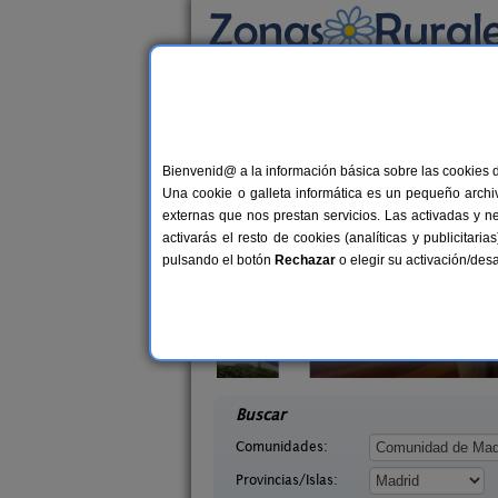
Busca por alojamiento
Alojamientos
>
Madrid
> Madrid capital
Casas Rurales cerca 
Bienvenid@ a la información básica sobre las cookies 
Una cookie o galleta informática es un pequeño archiv
externas que nos prestan servicios. Las activadas y n
activarás el resto de cookies (analíticas y publicita
pulsando el botón
Rechazar
o elegir su activación/de
lameda
Posada El Campanario
10-14+2 pers.
20+
35 €
e (Madrid)
Rascafría (Madrid)
desde
desd
Buscar
Comunidades:
Provincias/Islas: