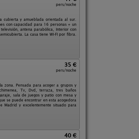
pers/noche
a cubierta y amueblada orientada al sur.
iones con capacidad para 16 personas + un
evisión, antena parabólica, Interior con
emicubierta. La casa tiene WI-FI por fibra.
35 €
pers/noche
e la zona. Pensada para acoger a grupos y
 chimenea, Tv, Dvd, terraza, tres baños
araje, sala de juegos y patio con mesa y
 que se puede encontrar en esta acogedora
 de Madrid y excelentemente situado para
40 €