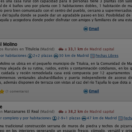
es una casa rural con capacidad para 8 personas tiene 3 plantas con sal
tal de 4 baños uno por planta con 3 habitaciones dobles, 1 habitación de ma
ilo pero bien comunicado con el centro del pueblo, cercano a supermercados
e del tajuña donde se puede dar un agradable paseo en bici. Posibilidad de g
nquila y acogedora donde poder disfrutar con amigos y familiares de una est
Email
l Molino
os Rurales en
Titulcia
(Madrid)
a
33,1 km
de Madrid capital
por habitaciones
2+2 plazas
30 km de Madrid
Fechas Libres
Molino se ubica en el pequeño municipio de Titulcia, en la Comunidad de Ma
 muy alejada de su rutina, ruidos, estrés y contaminación cotidianos, en lo
a cuidada y recién remodelada casa está compuesta por 12 apartamentos i
inmensos ventanales abuhardillados y puerta independiente de acceso di
, además disponen de terraza con vistas al caz del río Tajuña lo que dota a 
Email
(1 comentario)
re
en
Manzanares El Real
(Madrid)
a
38,2 km
de Madrid capital
er completo y por habitaciones
2-9+1 plazas
47 km de Madrid
Fech
na tradicional construcción serrana de muros de piedra y techos de pizarr
o en los interiores generando un espacio fresco, cómodo, versátil y ori