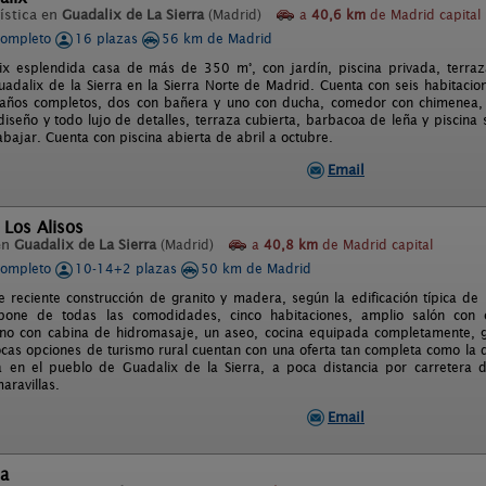
ística en
Guadalix de La Sierra
(Madrid)
a
40,6 km
de Madrid capital
completo
16 plazas
56 km de Madrid
x esplendida casa de más de 350 m°, con jardín, piscina privada, terraz
uadalix de la Sierra en la Sierra Norte de Madrid. Cuenta con seis habitac
años completos, dos con bañera y uno con ducha, comedor con chimenea, tel
seño y todo lujo de detalles, terraza cubierta, barbacoa de leña y piscina s
abajar. Cuenta con piscina abierta de abril a octubre.
Email
 Los Alisos
en
Guadalix de La Sierra
(Madrid)
a
40,8 km
de Madrid capital
completo
10-14+2 plazas
50 km de Madrid
e reciente construcción de granito y madera, según la edificación típica d
ispone de todas las comodidades, cinco habitaciones, amplio salón con
no con cabina de hidromasaje, un aseo, cocina equipada completamente, g
cas opciones de turismo rural cuentan con una oferta tan completa como la
a en el pueblo de Guadalix de la Sierra, a poca distancia por carretera
aravillas.
Email
ta