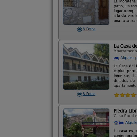
La Morateña 
patio, un to
lugar tranqu
a la vía verd
una casa tra
8 Fotos
La Casa de
Apartament
Alquiler 
La Casa del 
capital pero
inmersos. L
dotados de 
apartamentos
8 Fotos
Piedra Lib
Casa Rural 
Alquil
La casa es u
contemporáne