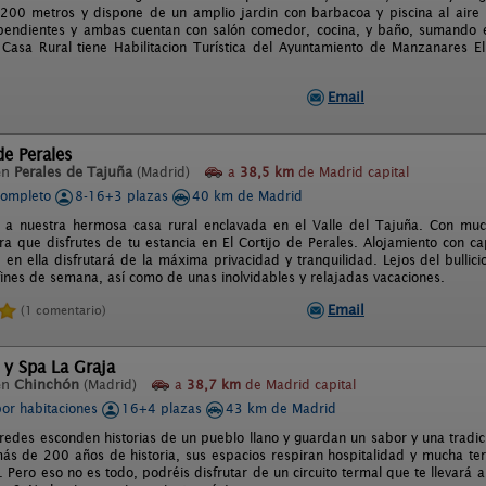
200 metros y dispone de un amplio jardin con barbacoa y piscina al aire 
pendientes y ambas cuentan con salón comedor, cocina, y baño, sumando en
 Casa Rural tiene Habilitacion Turística del Ayuntamiento de Manzanares E
Email
de Perales
en
Perales de Tajuña
(Madrid)
a
38,5 km
de Madrid capital
completo
8-16+3 plazas
40 km de Madrid
 a nuestra hermosa casa rural enclavada en el Valle del Tajuña. Con muc
ra que disfrutes de tu estancia en El Cortijo de Perales. Alojamiento con 
en ella disfrutará de la máxima privacidad y tranquilidad. Lejos del bullici
 fines de semana, así como de unas inolvidables y relajadas vacaciones.
Email
(1 comentario)
 y Spa La Graja
en
Chinchón
(Madrid)
a
38,7 km
de Madrid capital
por habitaciones
16+4 plazas
43 km de Madrid
aredes esconden historias de un pueblo llano y guardan un sabor y una tradici
ás de 200 años de historia, sus espacios respiran hospitalidad y mucha te
Pero eso no es todo, podréis disfrutar de un circuito termal que te llevará al