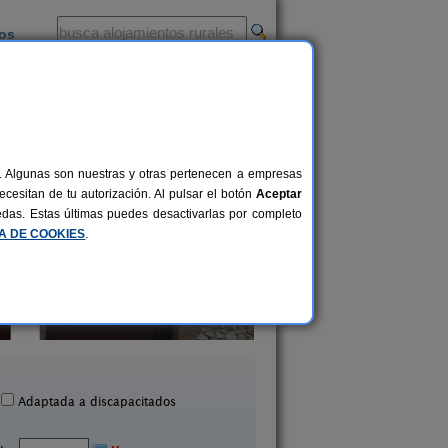
ios
-
al. Algunas son nuestras y otras pertenecen a empresas
cesitan de tu autorización. Al pulsar el botón
Aceptar
uedas. Estas últimas puedes desactivarlas por completo
CA DE COOKIES
.
El Corralillo
Casa Guadalix
8+1 pers.
27 €
Las Herreras (Madrid)
Guadalix de La Sierra (
desde
Adaptada a discapacitados