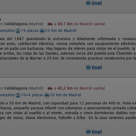
Email
a
en
Valdelaguna
(Madrid)
a
40,1 km
de Madrid capital
completo
19 plazas
53 km de Madrid
ta del 1887 guardando la estructura y totalmente reformada y restau
con aseo, calefacción eléctrica, cocina completa con equipamiento eléctrico
ene un patio con barbacoa. Hay lugares de interés para visitar en el pueblo, la
nte arriba, las rutas de las fuentes, además cerca del pueblo esta Chinchón
atracciones de la Warner a 20 km. Se recomienda practicar senderismo por l
Email
en
Valdelaguna
(Madrid)
a
40,2 km
de Madrid capital
completo
10+4 plazas
50 km de Madrid
lo a 50 Km de Madrid, con capacidad para 12 personas de 400 m. Patio ex
bacoa, pequeño parque infantil con columpios y aparcamiento privado cubie
aza con vistas al pueblo y al monte, entrada y cinco dormitorios dobles co
egos de mesa, diana electronica, futbolín y billar. En la casa tenemos paell
Email