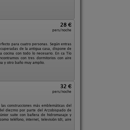
28 €
pers/noche
erfecto para cuatro personas. Según entras
ecuperadas de la antigua casa, dispone de
 la cocina con todo lo necesario. En ca Tío
ncontramos con tres dormitorios con aire
ina y otro baño muy amplio.
32 €
pers/noche
 de las construcciones más emblemáticas del
 del diezmo por parte del Arzobispado de
júnior suite con bañera de hidromasaje y
o teléfono, internet, televisión tdt, aire