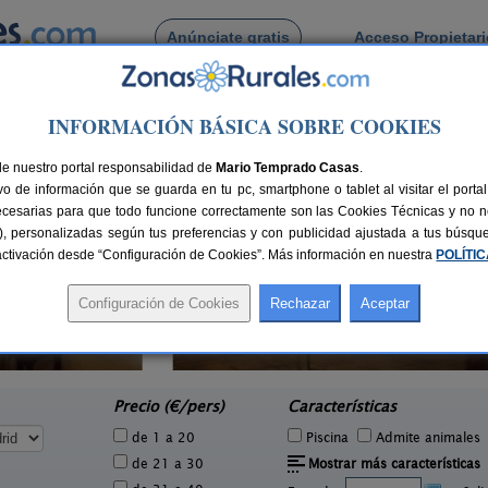
Anúnciate gratis
Acceso Propietar
Busca por pueblo
INFORMACIÓN BÁSICA SOBRE COOKIES
de Madrid capital
de nuestro portal responsabilidad de
Mario Temprado Casas
.
o de información que se guarda en tu pc, smartphone o tablet al visitar el port
ecesarias para que todo funcione correctamente son las Cookies Técnicas y no ne
rias), personalizadas según tus preferencias y con publicidad ajustada a tus búsq
sactivación desde “Configuración de Cookies”. Más información en nuestra
POLÍTI
Casa Tana
4 pers.
10+4 pers.
37 €
29 €
Valdelaguna (Madrid)
e
desde
Precio (€/pers)
Características
de 1 a 20
Piscina
Admite animales
de 21 a 30
Mostrar más características