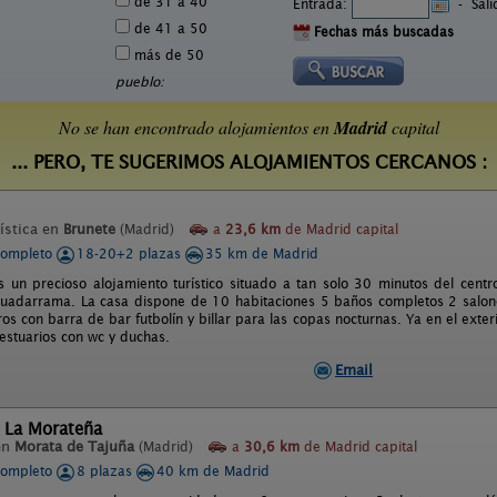
de 31 a 40
Entrada:
-
Sal
de 41 a 50
Fechas más buscadas
más de 50
pueblo:
No se han encontrado alojamientos en
Madrid
capital
... PERO, TE SUGERIMOS ALOJAMIENTOS CERCANOS :
ística en
Brunete
(Madrid)
a
23,6 km
de Madrid capital
completo
18-20+2 plazas
35 km de Madrid
 es un precioso alojamiento turístico situado a tan solo 30 minutos del cen
uadarrama. La casa dispone de 10 habitaciones 5 baños completos 2 salon
os con barra de bar futbolín y billar para las copas nocturnas. Ya en el exte
estuarios con wc y duchas.
Email
l La Morateña
en
Morata de Tajuña
(Madrid)
a
30,6 km
de Madrid capital
completo
8 plazas
40 km de Madrid