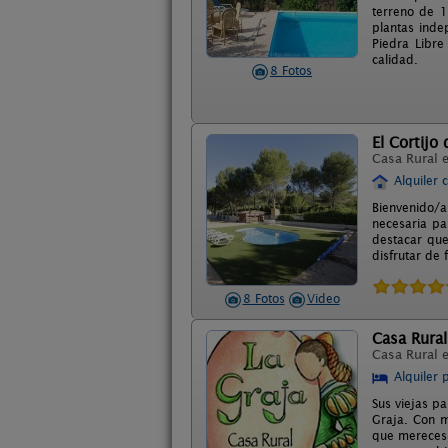
terreno de 1
plantas inde
Piedra Libre
calidad.
8 Fotos
El Cortijo 
Casa Rural 
Alquiler 
Bienvenido/a
necesaria pa
destacar que 
disfrutar de
8 Fotos
Video
Casa Rural
Casa Rural 
Alquiler 
Sus viejas p
Graja. Con m
que mereces. 