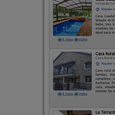
Vivienda tur
Alquiler 
Casa Guadali
Situada en G
bebe, tres b
muebles de di
Ideal para tr
6 Fotos
Video
Casa Rural
Casa Rural 
Alquiler 
Casa rural d
familias, d
completos, u
barbacoa. Po
casa, situad
conocer las m
8 Fotos
Video
La Terraci