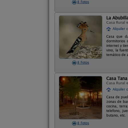
8 Fotos
La Abubill
Casa Rural 
Alquiler 
Casa que da
dormitorios 
internet y ti
vino, la fue
temático de 
8 Fotos
Casa Tana
Casa Rural 
Alquiler 
Casa de pueb
zonas de bar
cocina, terr
telefono, ju
butano, etc.
8 Fotos