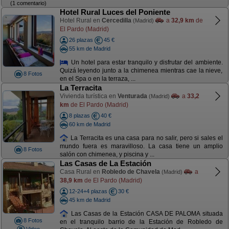
(1 comentario)
Hotel Rural Luces del Poniente
Hotel Rural en
Cercedilla
a
32,9 km
de
(Madrid)
El Pardo (Madrid)
26 plazas
45 €
55 km de Madrid
Un hotel para estar tranquilo y disfrutar del ambiente.
Quizá leyendo junto a la chimenea mientras cae la nieve,
8 Fotos
en el Spa o en la terraza, ...
La Terracita
Vivienda turística en
Venturada
a
33,2
(Madrid)
km
de El Pardo (Madrid)
8 plazas
40 €
60 km de Madrid
La Terracita es una casa para no salir, pero si sales el
mundo fuera es maravilloso. La casa tiene un amplio
8 Fotos
salón con chimenea, y piscina y ...
Las Casas de La Estación
Casa Rural en
Robledo de Chavela
a
(Madrid)
38,9 km
de El Pardo (Madrid)
12-24+4 plazas
30 €
45 km de Madrid
Las Casas de la Estación CASA DE PALOMA situada
8 Fotos
en el tranquilo barrio de la Estación de Robledo de
Video