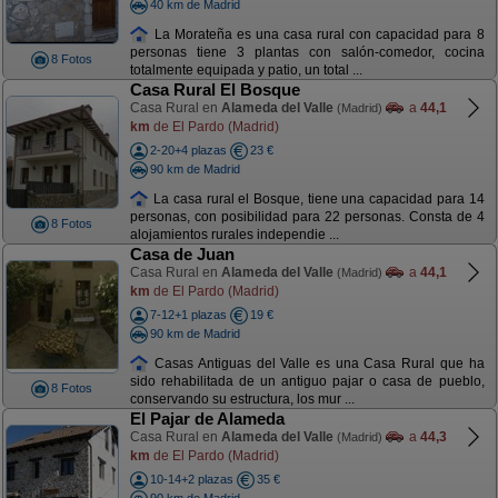
40 km de Madrid
La Morateña es una casa rural con capacidad para 8
personas tiene 3 plantas con salón-comedor, cocina
8 Fotos
totalmente equipada y patio, un total ...
Casa Rural El Bosque
Casa Rural en
Alameda del Valle
a
44,1
(Madrid)
km
de El Pardo (Madrid)
2-20+4 plazas
23 €
90 km de Madrid
La casa rural el Bosque, tiene una capacidad para 14
personas, con posibilidad para 22 personas. Consta de 4
8 Fotos
alojamientos rurales independie ...
Casa de Juan
Casa Rural en
Alameda del Valle
a
44,1
(Madrid)
km
de El Pardo (Madrid)
7-12+1 plazas
19 €
90 km de Madrid
Casas Antiguas del Valle es una Casa Rural que ha
sido rehabilitada de un antiguo pajar o casa de pueblo,
8 Fotos
conservando su estructura, los mur ...
El Pajar de Alameda
Casa Rural en
Alameda del Valle
a
44,3
(Madrid)
km
de El Pardo (Madrid)
10-14+2 plazas
35 €
90 km de Madrid