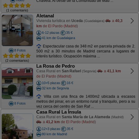
Chavela. Al oeste de la Comunidad de Mad ...
(1 comentario)
Aletanal
Vivienda turística en
Uceda
a
40,3
(Guadalajara)
km
de El Pardo (Madrid)
6-12 plazas
35 €
41 km de Guadalajara
Espectacular casa de 348 m2 en parcela privada de 2.
8 Fotos
500 m2 a 30 minutos de Madrid cercana a lugares de
interés turístico. Ocupación máxima ...
(2 comentarios)
La Rosa de Pedro
Casa Rural en
San Rafael
a
41,1 km
(Segovia)
de El Pardo (Madrid)
10+5 plazas
16 €
32 km de Segovia
Villa con una finca de 1400m2 ubicada a escasos
metros del pinar, en un entorno rural y tranquilo, pero a su
8 Fotos
vez cerca del centro de San Raf ...
Casa Rural La Ínsula
Casa Rural en
Santa María de La Alameda
(Madrid)
a
41,2 km
de El Pardo (Madrid)
12+3 plazas
35 €
80 km de Madrid