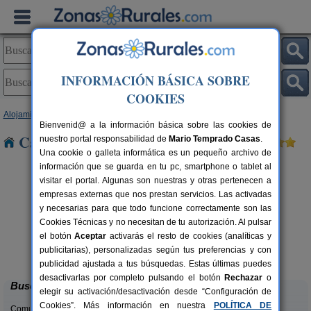
INFORMACIÓN BÁSICA SOBRE
COOKIES
Alojamientos
>
Madrid
> El Pardo
Bienvenid@ a la información básica sobre las cookies de
Casas Rurales cerca de El Pardo
nuestro portal responsabilidad de
Mario Temprado Casas
.
Una cookie o galleta informática es un pequeño archivo de
información que se guarda en tu pc, smartphone o tablet al
visitar el portal. Algunas son nuestras y otras pertenecen a
empresas externas que nos prestan servicios. Las activadas
y necesarias para que todo funcione correctamente son las
Cookies Técnicas y no necesitan de tu autorización. Al pulsar
el botón
Aceptar
activarás el resto de cookies (analíticas y
Jaza Paraiso
rs.
8+4 pers.
publicitarias), personalizadas según tus preferencias y con
 €
40 €
Cercedilla (Madrid)
desde
publicidad ajustada a tus búsquedas. Estas últimas puedes
desactivarlas por completo pulsando el botón
Rechazar
o
Buscar
elegir su activación/desactivación desde “Configuración de
Cookies”. Más información en nuestra
POLÍTICA DE
Comunidades: