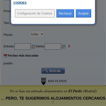
COOKIES
.
Provincias/Islas:
Tipo alquiler:
Plazas:
X
Entrada:
Salida:
Fechas más buscadas
pueblo:
MÁS FILTROS
No se han encontrado alojamientos en
El Pardo
(Madrid)
... PERO, TE SUGERIMOS ALOJAMIENTOS CERCANOS
: