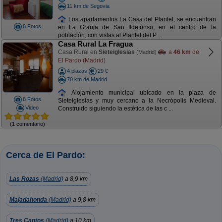
11 km de Segovia
Los apartamentos La Casa del Plantel, se encuentran
8 Fotos
en La Granja de San Ildefonso, en el centro de la
población, con vistas al Plantel del P ...
Casa Rural La Fragua
Casa Rural en
Sieteiglesias
a
46 km
de
(Madrid)
El Pardo (Madrid)
4 plazas
29 €
70 km de Madrid
Alojamiento municipal ubicado en la plaza de
8 Fotos
Sieteiglesias y muy cercano a la Necrópolis Medieval.
Video
Construido siguiendo la estética de las c ...
(1 comentario)
Cerca de El Pardo:
Las Rozas
(Madrid)
a 8,9 km
Majadahonda
(Madrid)
a 9,8 km
Tres Cantos
(Madrid)
a 10 km