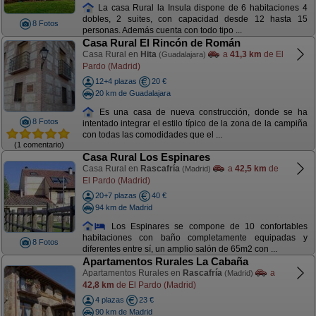
La casa Rural la Insula dispone de 6 habitaciones 4
dobles, 2 suites, con capacidad desde 12 hasta 15
8 Fotos
personas. Además cuenta con todo tipo ...
Casa Rural El Rincón de Román
Casa Rural en
Hita
a
41,3 km
de El
(Guadalajara)
Pardo (Madrid)
12+4 plazas
20 €
20 km de Guadalajara
Es una casa de nueva construcción, donde se ha
8 Fotos
intentado integrar el estilo típico de la zona de la campiña
con todas las comodidades que el ...
(1 comentario)
Casa Rural Los Espinares
Casa Rural en
Rascafría
a
42,5 km
de
(Madrid)
El Pardo (Madrid)
20+7 plazas
40 €
94 km de Madrid
Los Espinares se compone de 10 confortables
habitaciones con baño completamente equipadas y
8 Fotos
diferentes entre sí, un amplio salón de 65m2 con ...
Apartamentos Rurales La Cabaña
Apartamentos Rurales en
Rascafría
a
(Madrid)
42,8 km
de El Pardo (Madrid)
4 plazas
23 €
90 km de Madrid