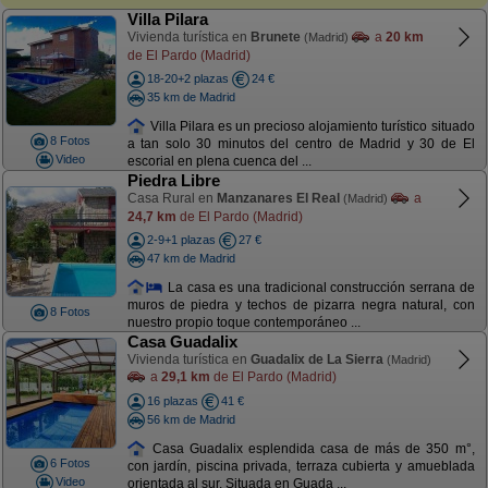
Villa Pilara
Vivienda turística en
Brunete
a
20 km
(Madrid)
de El Pardo (Madrid)
18-20+2 plazas
24 €
35 km de Madrid
Villa Pilara es un precioso alojamiento turístico situado
8 Fotos
a tan solo 30 minutos del centro de Madrid y 30 de El
Video
escorial en plena cuenca del ...
Piedra Libre
Casa Rural en
Manzanares El Real
a
(Madrid)
24,7 km
de El Pardo (Madrid)
2-9+1 plazas
27 €
47 km de Madrid
La casa es una tradicional construcción serrana de
muros de piedra y techos de pizarra negra natural, con
8 Fotos
nuestro propio toque contemporáneo ...
Casa Guadalix
Vivienda turística en
Guadalix de La Sierra
(Madrid)
a
29,1 km
de El Pardo (Madrid)
16 plazas
41 €
56 km de Madrid
Casa Guadalix esplendida casa de más de 350 m°,
6 Fotos
con jardín, piscina privada, terraza cubierta y amueblada
Video
orientada al sur. Situada en Guada ...