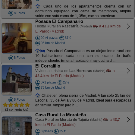
Cada uno de los apartamentos cuenta con un
dormitorio equipado con cama de matrimonio, amplio
8 Fotos
salón con sofá cama de 1, 35m, cocina american ...
Posada El Campanario
Hostal Rural en
Rascafría
a
43,2 km
de
(Madrid)
El Pardo (Madrid)
20+4 plazas
37 €
98 km de Madrid
Posada el Campanario es un alojamiento rural con
10 habitaciones cada una con su cuarto de baño
8 Fotos
independiente. En una habitación hay ducha d ...
El Corralillo
Vivienda turística en
Las Herreras
a
(Madrid)
43,4 km
de El Pardo (Madrid)
8+1 plazas
27 €
73 km de Madrid
Chalet en plena sierra de Madrid. A tan solo 25 km del
8 Fotos
Escorial, 35 de Ávila y 80 de Madrid. Ideal para escapadas
en familia. Amplio jardín ...
(2 comentarios)
Casa Rural La Morateña
Casa Rural en
Morata de Tajuña
a
43,7
(Madrid)
km
de El Pardo (Madrid)
8 plazas
35 €