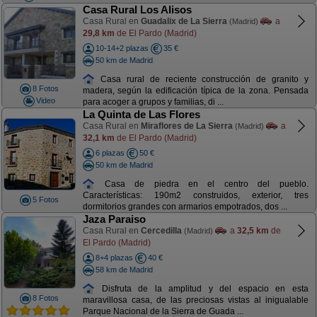
Casa Rural Los Alisos
Casa Rural en
Guadalix de La Sierra
a
(Madrid)
29,8 km
de El Pardo (Madrid)
10-14+2 plazas
35 €
50 km de Madrid
Casa rural de reciente construcción de granito y
8 Fotos
madera, según la edificación típica de la zona. Pensada
Video
para acoger a grupos y familias, di ...
La Quinta de Las Flores
Casa Rural en
Miraflores de La Sierra
a
(Madrid)
32,1 km
de El Pardo (Madrid)
6 plazas
50 €
50 km de Madrid
Casa de piedra en el centro del pueblo.
Características: 190m2 construidos, exterior, tres
5 Fotos
dormitorios grandes con armarios empotrados, dos ...
Jaza Paraiso
Casa Rural en
Cercedilla
a
32,5 km
de
(Madrid)
El Pardo (Madrid)
8+4 plazas
40 €
58 km de Madrid
Disfruta de la amplitud y del espacio en esta
8 Fotos
maravillosa casa, de las preciosas vistas al inigualable
Parque Nacional de la Sierra de Guada ...