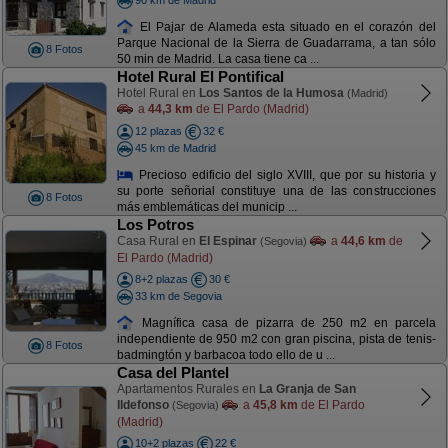
El Pajar de Alameda esta situado en el corazón del
Parque Nacional de la Sierra de Guadarrama, a tan sólo
8 Fotos
50 min de Madrid. La casa tiene ca ...
Hotel Rural El Pontifical
Hotel Rural en
Los Santos de la Humosa
(Madrid)
a
44,3 km
de El Pardo (Madrid)
12 plazas
32 €
45 km de Madrid
Precioso edificio del siglo XVIII, que por su historia y
su porte señorial constituye una de las construcciones
8 Fotos
más emblemáticas del municip ...
Los Potros
Casa Rural en
El Espinar
a
44,6 km
de
(Segovia)
El Pardo (Madrid)
8+2 plazas
30 €
33 km de Segovia
Magnífica casa de pizarra de 250 m2 en parcela
independiente de 950 m2 con gran piscina, pista de tenis-
8 Fotos
badmingtón y barbacoa todo ello de u ...
Casa del Plantel
Apartamentos Rurales en
La Granja de San
Ildefonso
a
45,8 km
de El Pardo
(Segovia)
(Madrid)
10+2 plazas
22 €