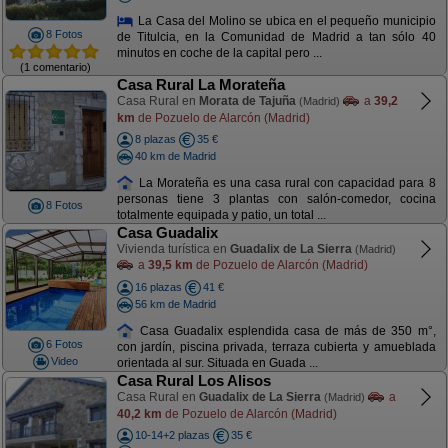
La Casa del Molino se ubica en el pequeño municipio
8 Fotos
de Titulcia, en la Comunidad de Madrid a tan sólo 40
minutos en coche de la capital pero ...
(1 comentario)
Casa Rural La Morateña
Casa Rural en
Morata de Tajuña
a
39,2
(Madrid)
km
de Pozuelo de Alarcón (Madrid)
8 plazas
35 €
40 km de Madrid
La Morateña es una casa rural con capacidad para 8
personas tiene 3 plantas con salón-comedor, cocina
8 Fotos
totalmente equipada y patio, un total ...
Casa Guadalix
Vivienda turística en
Guadalix de La Sierra
(Madrid)
a
39,5 km
de Pozuelo de Alarcón (Madrid)
16 plazas
41 €
56 km de Madrid
Casa Guadalix esplendida casa de más de 350 m°,
6 Fotos
con jardín, piscina privada, terraza cubierta y amueblada
Video
orientada al sur. Situada en Guada ...
Casa Rural Los Alisos
Casa Rural en
Guadalix de La Sierra
a
(Madrid)
40,2 km
de Pozuelo de Alarcón (Madrid)
10-14+2 plazas
35 €