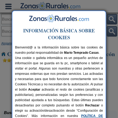
INFORMACIÓN BÁSICA SOBRE
COOKIES
Alojamientos
>
Madrid
> Pozuelo de Alarcón
Bienvenid@ a la información básica sobre las cookies de
Casas Rurales cerca de Pozuelo de Alarcón
nuestro portal responsabilidad de
Mario Temprado Casas
.
Una cookie o galleta informática es un pequeño archivo de
información que se guarda en tu pc, smartphone o tablet al
visitar el portal. Algunas son nuestras y otras pertenecen a
empresas externas que nos prestan servicios. Las activadas
y necesarias para que todo funcione correctamente son las
Cookies Técnicas y no necesitan de tu autorización. Al pulsar
el botón
Aceptar
activarás el resto de cookies (analíticas y
publicitarias), personalizadas según tus preferencias y con
Las Encarnas
rs.
14 pers.
 €
55 €
publicidad ajustada a tus búsquedas. Estas últimas puedes
Braojos (Madrid)
desde
desactivarlas por completo pulsando el botón
Rechazar
o
elegir su activación/desactivación desde “Configuración de
Buscar
Cookies”. Más información en nuestra
POLÍTICA DE