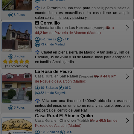
La Terracita es una casa para no salir, pero si sales el
mundo fuera es maravilloso. La casa tiene un amplio
8 Fotos
salón con chimenea, y piscina y ...
El Corralillo
Vivienda turística en
Las Herreras
a
(Madrid)
44,2 km
de Pozuelo de Alarcón (Madrid)
8+1 plazas
27 €
73 km de Madrid
Chalet en plena sierra de Madrid. A tan solo 25 km del
8 Fotos
Escorial, 35 de Ávila y 80 de Madrid. Ideal para escapadas
en familia. Amplio jardín ...
(2 comentarios)
La Rosa de Pedro
Casa Rural en
San Rafael
a
44,8 km
(Segovia)
de Pozuelo de Alarcón (Madrid)
10+5 plazas
16 €
32 km de Segovia
Villa con una finca de 1400m2 ubicada a escasos
metros del pinar, en un entorno rural y tranquilo, pero a su
8 Fotos
vez cerca del centro de San Raf ...
Casa Rural El Abuelo Quiko
Casa Rural en
Chinchón
a
46,5 km
de
(Madrid)
Pozuelo de Alarcón (Madrid)
2-8+7 plazas
28 €