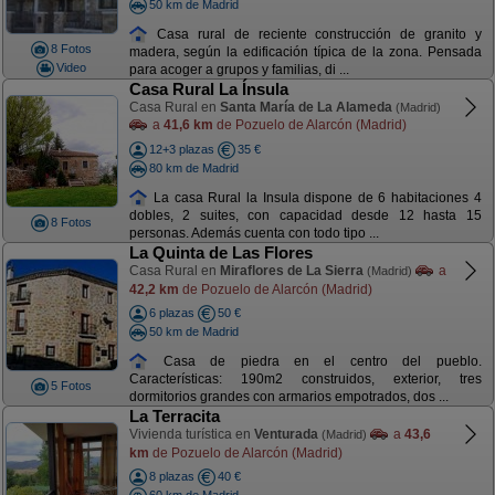
50 km de Madrid
Casa rural de reciente construcción de granito y
8 Fotos
madera, según la edificación típica de la zona. Pensada
Video
para acoger a grupos y familias, di ...
Casa Rural La Ínsula
Casa Rural en
Santa María de La Alameda
(Madrid)
a
41,6 km
de Pozuelo de Alarcón (Madrid)
12+3 plazas
35 €
80 km de Madrid
La casa Rural la Insula dispone de 6 habitaciones 4
dobles, 2 suites, con capacidad desde 12 hasta 15
8 Fotos
personas. Además cuenta con todo tipo ...
La Quinta de Las Flores
Casa Rural en
Miraflores de La Sierra
a
(Madrid)
42,2 km
de Pozuelo de Alarcón (Madrid)
6 plazas
50 €
50 km de Madrid
Casa de piedra en el centro del pueblo.
Características: 190m2 construidos, exterior, tres
5 Fotos
dormitorios grandes con armarios empotrados, dos ...
La Terracita
Vivienda turística en
Venturada
a
43,6
(Madrid)
km
de Pozuelo de Alarcón (Madrid)
8 plazas
40 €
60 km de Madrid