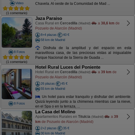
Video
Chavela. Al oeste de la Comunidad de Mad ...
(1 comentario)
Jaza Paraiso
Casa Rural en
Cercedilla
a
38,6 km
de
(Madrid)
Pozuelo de Alarcón (Madrid)
8+4 plazas
40 €
58 km de Madrid
Disfruta de la amplitud y del espacio en esta
8 Fotos
maravillosa casa, de las preciosas vistas al inigualable
Parque Nacional de la Sierra de Guada ...
(1 comentario)
Hotel Rural Luces del Poniente
Hotel Rural en
Cercedilla
a
39 km
de
(Madrid)
Pozuelo de Alarcón (Madrid)
26 plazas
45 €
55 km de Madrid
Un hotel para estar tranquilo y disfrutar del ambiente.
Quizá leyendo junto a la chimenea mientras cae la nieve,
8 Fotos
en el Spa o en la terraza, ...
La Casa del Molino
Apartamentos Rurales en
Titulcia
a
39
(Madrid)
km
de Pozuelo de Alarcón (Madrid)
2+2 plazas
35 €
30 km de Madrid