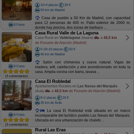
10+4 plazas
29 €
50 km de Madrid
Casa de pueblo a 50 Km de Madrid, con capacidad
para 12 personas de 400 m. Patio exterior de 2000 m,
8 Fotos
donde hay piscina, dos zonas de barbaco ...
Casa Rural Valle de La Laguna
Casa Rural en
Valdelaguna
a
48,5 km
(Madrid)
de Pozuelo de Alarcón (Madrid)
6-18+10 plazas
50 €
45 km de Madrid
Salón con chimenea y cueva natural. Vigas de
8 Fotos
madera, wifi, calefacción y aire acondicionado en toda la
casa. Amplia cocina con barra, lavava ...
(3 comentarios)
Casa El Robledal
Apartamentos Rurales en
Las Navas del Marqués
a
48,5 km
de Pozuelo de Alarcón (Madrid)
(Ávila)
8+2 plazas
20 €
35 km de Ávila
La casa El Robledal está situada en un marco
8 Fotos
incomparable del turístico pueblo Las Navas del Marqués.
Ubicada en una urbanización de chalets ...
(3 comentarios)
Rural Las Eras