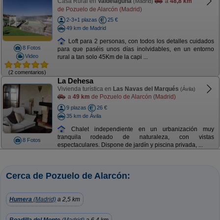
Casa Rural en
Valdelaguna
a
48,8 km
(Madrid)
de Pozuelo de Alarcón (Madrid)
2-3+1 plazas
25 €
49 km de Madrid
Loft para 2 personas, con todos los detalles cuidados
8 Fotos
para que paséis unos días inolvidables, en un entorno
Video
rural a tan solo 45Km de la capi ...
(2 comentarios)
La Dehesa
Vivienda turística en
Las Navas del Marqués
(Ávila)
a
49 km
de Pozuelo de Alarcón (Madrid)
9 plazas
26 €
35 km de Ávila
Chalet independiente en un urbanización muy
tranquila rodeado de naturaleza, con vistas
8 Fotos
espectaculares. Dispone de jardín y piscina privada, ...
Cerca de Pozuelo de Alarcón:
Humera
(Madrid)
a 2,5 km