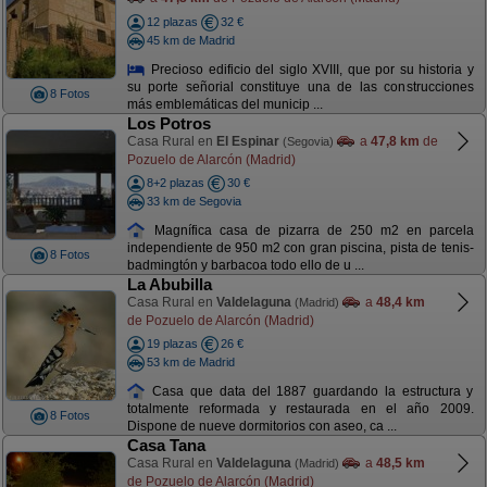
12 plazas
32 €
45 km de Madrid
Precioso edificio del siglo XVIII, que por su historia y
su porte señorial constituye una de las construcciones
8 Fotos
más emblemáticas del municip ...
Los Potros
Casa Rural en
El Espinar
a
47,8 km
de
(Segovia)
Pozuelo de Alarcón (Madrid)
8+2 plazas
30 €
33 km de Segovia
Magnífica casa de pizarra de 250 m2 en parcela
independiente de 950 m2 con gran piscina, pista de tenis-
8 Fotos
badmingtón y barbacoa todo ello de u ...
La Abubilla
Casa Rural en
Valdelaguna
a
48,4 km
(Madrid)
de Pozuelo de Alarcón (Madrid)
19 plazas
26 €
53 km de Madrid
Casa que data del 1887 guardando la estructura y
totalmente reformada y restaurada en el año 2009.
8 Fotos
Dispone de nueve dormitorios con aseo, ca ...
Casa Tana
Casa Rural en
Valdelaguna
a
48,5 km
(Madrid)
de Pozuelo de Alarcón (Madrid)