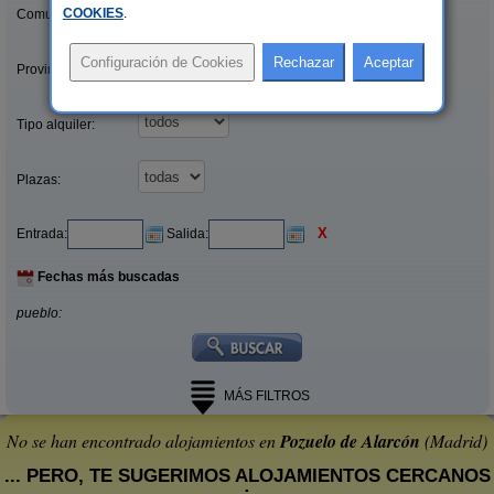
COOKIES
.
Comunidades:
Provincias/Islas:
Tipo alquiler:
Plazas:
X
Entrada:
Salida:
Fechas más buscadas
pueblo:
MÁS FILTROS
No se han encontrado alojamientos en
Pozuelo de Alarcón
(Madrid)
... PERO, TE SUGERIMOS ALOJAMIENTOS CERCANOS
: