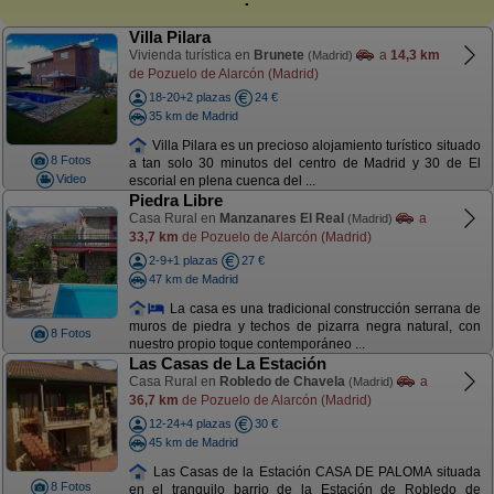
Villa Pilara
Vivienda turística en
Brunete
a
14,3 km
(Madrid)
de Pozuelo de Alarcón (Madrid)
18-20+2 plazas
24 €
35 km de Madrid
Villa Pilara es un precioso alojamiento turístico situado
8 Fotos
a tan solo 30 minutos del centro de Madrid y 30 de El
Video
escorial en plena cuenca del ...
Piedra Libre
Casa Rural en
Manzanares El Real
a
(Madrid)
33,7 km
de Pozuelo de Alarcón (Madrid)
2-9+1 plazas
27 €
47 km de Madrid
La casa es una tradicional construcción serrana de
muros de piedra y techos de pizarra negra natural, con
8 Fotos
nuestro propio toque contemporáneo ...
Las Casas de La Estación
Casa Rural en
Robledo de Chavela
a
(Madrid)
36,7 km
de Pozuelo de Alarcón (Madrid)
12-24+4 plazas
30 €
45 km de Madrid
Las Casas de la Estación CASA DE PALOMA situada
8 Fotos
en el tranquilo barrio de la Estación de Robledo de