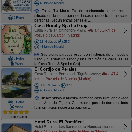
45 km de Madrid
En ca Tía María. Es un apartamento super amplio,
situado en la parte baja de la casa, perfecto para cuatro
8 Fotos
personas. Según entras tienes el ...
Casa Rural y Spa La Graja
Casa Rural en
Chinchón
a
46,5 km
de
(Madrid)
Pozuelo de Alarcón (Madrid)
16+4 plazas
25 €
43 km de Madrid
Sus viejas paredes esconden historias de un pueblo
8 Fotos
llano y guardan un sabor y una tradición delicada, así es
Video
la Casa Rural & Spa La Graj ...
El Cortijo de Perales
Casa Rural en
Perales de Tajuña
a
47,4
(Madrid)
km
de Pozuelo de Alarcón (Madrid)
8-16+3 plazas
37 €
40 km de Madrid
Bienvenido/a a nuestra hermosa casa rural enclavada
8 Fotos
en el Valle del Tajuña. Con mucho gusto te daremos toda
Video
la información necesaria para qu ...
(1 comentario)
Hotel Rural El Pontifical
Hotel Rural en
Los Santos de la Humosa
(Madrid)
a
47,8 km
de Pozuelo de Alarcón (Madrid)