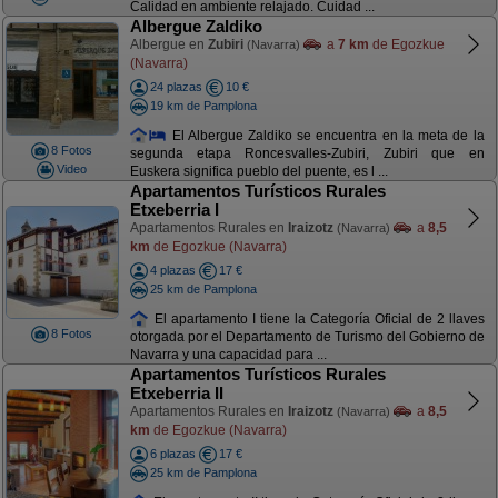
Calidad en ambiente relajado. Cuidad ...
Albergue Zaldiko
Albergue en
Zubiri
a
7 km
de Egozkue
(Navarra)
(Navarra)
24 plazas
10 €
19 km de Pamplona
El Albergue Zaldiko se encuentra en la meta de la
8 Fotos
segunda etapa Roncesvalles-Zubiri, Zubiri que en
Video
Euskera significa pueblo del puente, es l ...
Apartamentos Turísticos Rurales
Etxeberria I
Apartamentos Rurales en
Iraizotz
a
8,5
(Navarra)
km
de Egozkue (Navarra)
4 plazas
17 €
25 km de Pamplona
El apartamento I tiene la Categoría Oficial de 2 llaves
8 Fotos
otorgada por el Departamento de Turismo del Gobierno de
Navarra y una capacidad para ...
Apartamentos Turísticos Rurales
Etxeberria II
Apartamentos Rurales en
Iraizotz
a
8,5
(Navarra)
km
de Egozkue (Navarra)
6 plazas
17 €
25 km de Pamplona