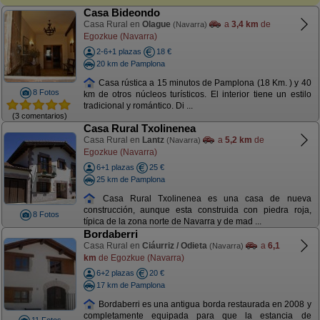
Casa Bideondo
Casa Rural en
Olague
a
3,4 km
de
(Navarra)
Egozkue (Navarra)
2-6+1 plazas
18 €
20 km de Pamplona
Casa rústica a 15 minutos de Pamplona (18 Km. ) y 40
8 Fotos
km de otros núcleos turísticos. El interior tiene un estilo
tradicional y romántico. Di ...
(3 comentarios)
Casa Rural Txolinenea
Casa Rural en
Lantz
a
5,2 km
de
(Navarra)
Egozkue (Navarra)
6+1 plazas
25 €
25 km de Pamplona
Casa Rural Txolinenea es una casa de nueva
construcción, aunque esta construida con piedra roja,
8 Fotos
típica de la zona norte de Navarra y de mad ...
Bordaberri
Casa Rural en
Ciáurriz / Odieta
a
6,1
(Navarra)
km
de Egozkue (Navarra)
6+2 plazas
20 €
17 km de Pamplona
Bordaberri es una antigua borda restaurada en 2008 y
completamente equipada para que la estancia de