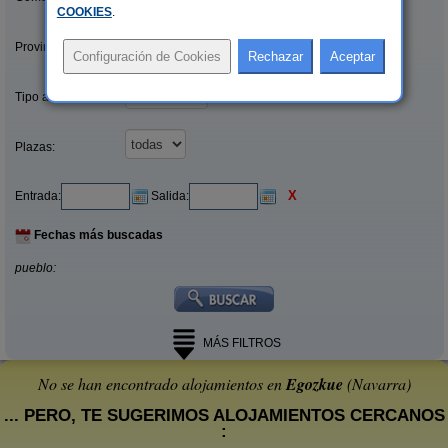
COOKIES
.
Provincias/Islas:
Tipo alquiler:
Plazas:
X
Entrada:
Salida:
Fechas más buscadas
pueblo:
MÁS FILTROS
No se han encontrado alojamientos en
Egozkue
(Navarra)
... PERO, TE SUGERIMOS ALOJAMIENTOS CERCANOS
: