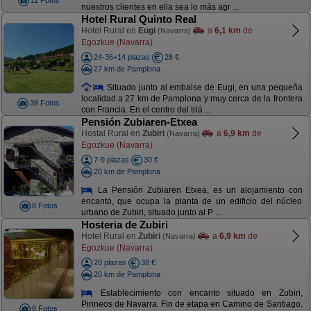
11 Fotos
nuestros clientes en ella sea lo más agr ...
Hotel Rural Quinto Real
Hotel Rural en
Eugi
a
6,1 km
de
(Navarra)
Egozkue (Navarra)
24-36+14 plazas
28 €
27 km de Pamplona
Situado junto al embalse de Eugi, en una pequeña
localidad a 27 km de Pamplona y muy cerca de la frontera
38 Fotos
con Francia. En el centro del triá ...
Pensión Zubiaren-Etxea
Hostal Rural en
Zubiri
a
6,9 km
de
(Navarra)
Egozkue (Navarra)
7-9 plazas
30 €
20 km de Pamplona
La Pensión Zubiaren Etxea, es un alojamiento con
encanto, que ocupa la planta de un edificio del núcleo
8 Fotos
urbano de Zubiri, situado junto al P ...
Hosteria de Zubiri
Hotel Rural en
Zubiri
a
6,9 km
de
(Navarra)
Egozkue (Navarra)
20 plazas
38 €
20 km de Pamplona
Establecimiento con encanto situado en Zubiri,
Pirineos de Navarra. Fin de etapa en Camino de Santiago.
8 Fotos