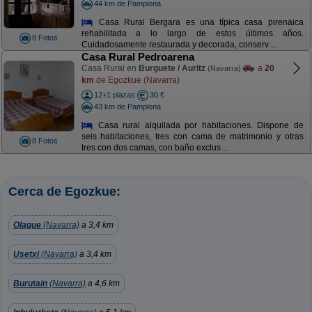
44 km de Pamplona
Casa Rural Bergara es una típica casa pirenaica
rehabilitada a lo largo de estos últimos años.
8 Fotos
Cuidadosamente restaurada y decorada, conserv ...
Casa Rural Pedroarena
Casa Rural en
Burguete / Auritz
a
20
(Navarra)
km
de Egozkue (Navarra)
12+1 plazas
30 €
43 km de Pamplona
Casa rural alquilada por habitaciones. Dispone de
seis habitaciones, tres con cama de matrimonio y otras
8 Fotos
tres con dos camas, con baño exclus ...
Cerca de Egozkue:
Olague
(Navarra)
a 3,4 km
Usetxi
(Navarra)
a 3,4 km
Burutain
(Navarra)
a 4,6 km