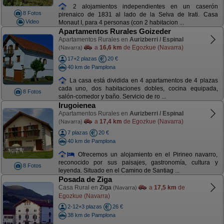
2 alojamientos independientes en un caserón
8 Fotos
pirenaico de 1831 al lado de la Selva de Irati. Casa
Video
Monaut I, para 4 personas (con 2 habitacion ...
Apartamentos Rurales Goizeder
Apartamentos Rurales en
Aurizberri / Espinal
a
16,6 km
de Egozkue (Navarra)
(Navarra)
17+2 plazas
20 €
40 km de Pamplona
La casa está dividida en 4 apartamentos de 4 plazas
cada uno, dos habitaciones dobles, cocina equipada,
8 Fotos
salón-comedor y baño. Servicio de ro ...
Irugoienea
Apartamentos Rurales en
Aurizberri / Espinal
a
17,4 km
de Egozkue (Navarra)
(Navarra)
7 plazas
20 €
40 km de Pamplona
Ofrecemos un alojamiento en el Pirineo navarro,
reconocido por sus paisajes, gastronomía, cultura y
8 Fotos
leyenda. Situado en el Camino de Santiag ...
Posada de Ziga
Casa Rural en
Ziga
a
17,5 km
de
(Navarra)
Egozkue (Navarra)
2-12+3 plazas
26 €
38 km de Pamplona