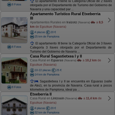
El apartamento II tiene la Categoría Oficial de 2 llaves
8 Fotos
otorgada por el Departamento de Turismo del Gobierno de
Navarra y una capacidad par ...
Apartamento Turístico Rural Etxeberria
III
Apartamentos Rurales en
Iraizotz
a
8,5
(Navarra)
km
de Egozkue (Navarra)
4 plazas
20 €
25 km de Pamplona
El apartamento III tiene la Categoría Oficial de 3 llaves
8 Fotos
Categoría 3 llaves otorgada por el Departamento de
Turismo del Gobierno de Navarra ...
Casa Rural Sagastietxea I y II
Casa Rural en
Eguaras
a
10,2 km
de
(Navarra)
Egozkue (Navarra)
10-22 plazas
25 €
14 km de Pamplona
Sagastietxea I y II se encuentra en Eguaras (valle
de Atez), en la provincia de Navarra. Casa rural a pocos
8 Fotos
kilometros de Pamplona, ideal pa ...
Etxeberria II
Casa Rural en
Lintzoain
a
11,4 km
de
(Navarra)
Egozkue (Navarra)
4 plazas
20 €
32 km de Pamplona