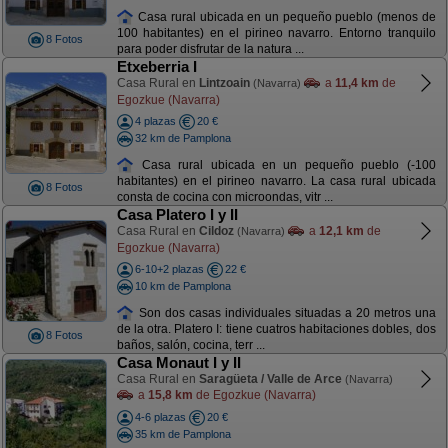
Casa rural ubicada en un pequeño pueblo (menos de
100 habitantes) en el pirineo navarro. Entorno tranquilo
8 Fotos
para poder disfrutar de la natura ...
Etxeberria I
Casa Rural en
Lintzoain
a
11,4 km
de
(Navarra)
Egozkue (Navarra)
4 plazas
20 €
32 km de Pamplona
Casa rural ubicada en un pequeño pueblo (-100
habitantes) en el pirineo navarro. La casa rural ubicada
8 Fotos
consta de cocina con microondas, vitr ...
Casa Platero I y II
Casa Rural en
Cildoz
a
12,1 km
de
(Navarra)
Egozkue (Navarra)
6-10+2 plazas
22 €
10 km de Pamplona
Son dos casas individuales situadas a 20 metros una
de la otra. Platero I: tiene cuatros habitaciones dobles, dos
8 Fotos
baños, salón, cocina, terr ...
Casa Monaut I y II
Casa Rural en
Saragüeta / Valle de Arce
(Navarra)
a
15,8 km
de Egozkue (Navarra)
4-6 plazas
20 €
35 km de Pamplona