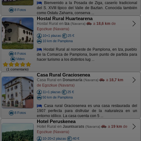
Bienvenido a la Posada de Ziga, caserío tradicional
del S. XVIII típico del Valle de Baztan. Conocida también
8 Fotos
como Ostatu Zaharra, conserva ...
Hostal Rural Huartearena
Hostal Rural en
Iza
a
18,6 km
de
(Navarra)
Egozkue (Navarra)
10+1 plazas
25 €
10 km de Pamplona
Hostal Rural al noroeste de Pamplona, en Iza, pueblo
8 Fotos
de la Comarca de Pamplona, buen punto de partida para
Video
hacer turismo a los distintos lug ...
(1 comentario)
Casa Rural Graciosenea
Casa Rural en
Donamaría
a
18,7 km
(Navarra)
de Egozkue (Navarra)
11+1 plazas
25 €
50 km de Pamplona
Casa rural Graciosenea es una casa restaurada del
1907 perfecta para disfrutar de la naturaleza en un
8 Fotos
entorno idílico. La casa cuenta con 5 ...
Hotel Peruskenea
Hotel Rural en
Jauntsarats
a
19 km
de
(Navarra)
Egozkue (Navarra)
10-20+2 plazas
40 €