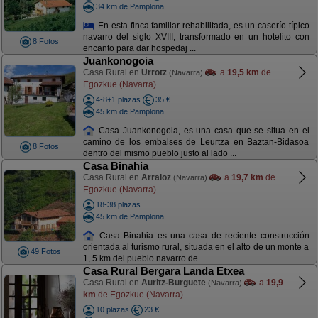
34 km de Pamplona
En esta finca familiar rehabilitada, es un caserío típico
navarro del siglo XVIII, transformado en un hotelito con
8 Fotos
encanto para dar hospedaj ...
Juankonogoia
Casa Rural en
Urrotz
a
19,5 km
de
(Navarra)
Egozkue (Navarra)
4-8+1 plazas
35 €
45 km de Pamplona
Casa Juankonogoia, es una casa que se situa en el
camino de los embalses de Leurtza en Baztan-Bidasoa
8 Fotos
dentro del mismo pueblo justo al lado ...
Casa Binahia
Casa Rural en
Arraioz
a
19,7 km
de
(Navarra)
Egozkue (Navarra)
18-38 plazas
45 km de Pamplona
Casa Binahia es una casa de reciente construcción
orientada al turismo rural, situada en el alto de un monte a
49 Fotos
1, 5 km del pueblo navarro de ...
Casa Rural Bergara Landa Etxea
Casa Rural en
Auritz-Burguete
a
19,9
(Navarra)
km
de Egozkue (Navarra)
10 plazas
23 €