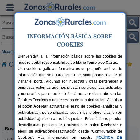
INFORMACIÓN BÁSICA SOBRE
COOKIES
Alojamientos
>
Navarra
> Egozkue
Bienvenid@ a la información básica sobre las cookies de
Casas Rurales cerca de Egozkue
nuestro portal responsabilidad de
Mario Temprado Casas
.
Una cookie o galleta informática es un pequeño archivo de
información que se guarda en tu pc, smartphone o tablet al
visitar el portal. Algunas son nuestras y otras pertenecen a
empresas externas que nos prestan servicios. Las activadas
y necesarias para que todo funcione correctamente son las
Cookies Técnicas y no necesitan de tu autorización. Al pulsar
el botón
Aceptar
activarás el resto de cookies (analíticas y
Casa Rural Casa Chino
rs.
2-10+2 pers.
publicitarias), personalizadas según tus preferencias y con
 €
25 €
Aibar (Navarra)
desde
publicidad ajustada a tus búsquedas. Estas últimas puedes
desactivarlas por completo pulsando el botón
Rechazar
o
Buscar
elegir su activación/desactivación desde “Configuración de
Cookies”. Más información en nuestra
POLÍTICA DE
Comunidades: