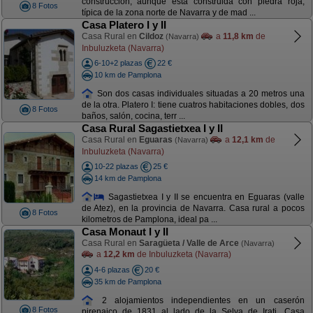
construcción, aunque esta construida con piedra roja,
8 Fotos
típica de la zona norte de Navarra y de mad ...
Casa Platero I y II
Casa Rural en
Cildoz
a
11,8 km
de
(Navarra)
Inbuluzketa (Navarra)
6-10+2 plazas
22 €
10 km de Pamplona
Son dos casas individuales situadas a 20 metros una
de la otra. Platero I: tiene cuatros habitaciones dobles, dos
8 Fotos
baños, salón, cocina, terr ...
Casa Rural Sagastietxea I y II
Casa Rural en
Eguaras
a
12,1 km
de
(Navarra)
Inbuluzketa (Navarra)
10-22 plazas
25 €
14 km de Pamplona
Sagastietxea I y II se encuentra en Eguaras (valle
de Atez), en la provincia de Navarra. Casa rural a pocos
8 Fotos
kilometros de Pamplona, ideal pa ...
Casa Monaut I y II
Casa Rural en
Saragüeta / Valle de Arce
(Navarra)
a
12,2 km
de Inbuluzketa (Navarra)
4-6 plazas
20 €
35 km de Pamplona
2 alojamientos independientes en un caserón
8 Fotos
pirenaico de 1831 al lado de la Selva de Irati. Casa