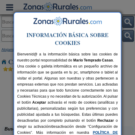
INFORMACIÓN BÁSICA SOBRE
COOKIES
Alojamientos
>
Navarra
> Inbuluzketa
Bienvenid@ a la información básica sobre las cookies de
Casas Rurales cerca de Inbuluzketa
nuestro portal responsabilidad de
Mario Temprado Casas
.
Una cookie o galleta informática es un pequeño archivo de
información que se guarda en tu pc, smartphone o tablet al
visitar el portal. Algunas son nuestras y otras pertenecen a
empresas externas que nos prestan servicios. Las activadas
y necesarias para que todo funcione correctamente son las
Cookies Técnicas y no necesitan de tu autorización. Al pulsar
el botón
Aceptar
activarás el resto de cookies (analíticas y
publicitarias), personalizadas según tus preferencias y con
Casa Rural Haitzetxea
rs.
15 pers.
 €
30 €
publicidad ajustada a tus búsquedas. Estas últimas puedes
Azpilkueta (Navarra)
desde
desactivarlas por completo pulsando el botón
Rechazar
o
elegir su activación/desactivación desde “Configuración de
Buscar
Cookies”. Más información en nuestra
POLÍTICA DE