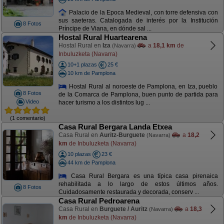
Palacio de la Epoca Medieval, con torre defensiva con
sus saeteras. Catalogada de interés por la Institución
8 Fotos
Príncipe de Viana, en dónde sal ...
Hostal Rural Huartearena
Hostal Rural en
Iza
a
18,1 km
de
(Navarra)
Inbuluzketa (Navarra)
10+1 plazas
25 €
10 km de Pamplona
Hostal Rural al noroeste de Pamplona, en Iza, pueblo
8 Fotos
de la Comarca de Pamplona, buen punto de partida para
Video
hacer turismo a los distintos lug ...
(1 comentario)
Casa Rural Bergara Landa Etxea
Casa Rural en
Auritz-Burguete
a
18,2
(Navarra)
km
de Inbuluzketa (Navarra)
10 plazas
23 €
44 km de Pamplona
Casa Rural Bergara es una típica casa pirenaica
rehabilitada a lo largo de estos últimos años.
8 Fotos
Cuidadosamente restaurada y decorada, conserv ...
Casa Rural Pedroarena
Casa Rural en
Burguete / Auritz
a
18,3
(Navarra)
km
de Inbuluzketa (Navarra)