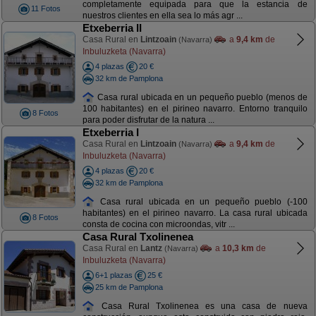
completamente equipada para que la estancia de
11 Fotos
nuestros clientes en ella sea lo más agr ...
Etxeberria II
Casa Rural en
Lintzoain
a
9,4 km
de
(Navarra)
Inbuluzketa (Navarra)
4 plazas
20 €
32 km de Pamplona
Casa rural ubicada en un pequeño pueblo (menos de
100 habitantes) en el pirineo navarro. Entorno tranquilo
8 Fotos
para poder disfrutar de la natura ...
Etxeberria I
Casa Rural en
Lintzoain
a
9,4 km
de
(Navarra)
Inbuluzketa (Navarra)
4 plazas
20 €
32 km de Pamplona
Casa rural ubicada en un pequeño pueblo (-100
habitantes) en el pirineo navarro. La casa rural ubicada
8 Fotos
consta de cocina con microondas, vitr ...
Casa Rural Txolinenea
Casa Rural en
Lantz
a
10,3 km
de
(Navarra)
Inbuluzketa (Navarra)
6+1 plazas
25 €
25 km de Pamplona
Casa Rural Txolinenea es una casa de nueva