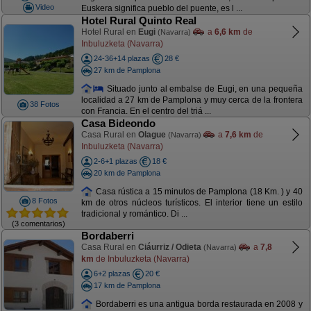
Video
Euskera significa pueblo del puente, es l ...
Hotel Rural Quinto Real
Hotel Rural en
Eugi
a
6,6 km
de
(Navarra)
Inbuluzketa (Navarra)
24-36+14 plazas
28 €
27 km de Pamplona
Situado junto al embalse de Eugi, en una pequeña
localidad a 27 km de Pamplona y muy cerca de la frontera
38 Fotos
con Francia. En el centro del triá ...
Casa Bideondo
Casa Rural en
Olague
a
7,6 km
de
(Navarra)
Inbuluzketa (Navarra)
2-6+1 plazas
18 €
20 km de Pamplona
Casa rústica a 15 minutos de Pamplona (18 Km. ) y 40
8 Fotos
km de otros núcleos turísticos. El interior tiene un estilo
tradicional y romántico. Di ...
(3 comentarios)
Bordaberri
Casa Rural en
Ciáurriz / Odieta
a
7,8
(Navarra)
km
de Inbuluzketa (Navarra)
6+2 plazas
20 €
17 km de Pamplona
Bordaberri es una antigua borda restaurada en 2008 y