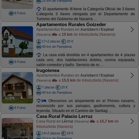
25 km de Pamplona
El apartamento III tiene la Categoría Oficial de 3 llaves
8 Fotos
Categoría 3 llaves otorgada por el Departamento de
Turismo del Gobierno de Navarra ...
Apartamentos Rurales Goizeder
Apartamentos Rurales en
Aurizberri / Espinal
a
15 km
de Inbuluzketa (Navarra)
(Navarra)
17+2 plazas
20 €
40 km de Pamplona
La casa está dividida en 4 apartamentos de 4 plazas
cada uno, dos habitaciones dobles, cocina equipada,
8 Fotos
salón-comedor y baño. Servicio de ro ...
Irugoienea
Apartamentos Rurales en
Aurizberri / Espinal
a
15,5 km
de Inbuluzketa (Navarra)
(Navarra)
7 plazas
20 €
40 km de Pamplona
Ofrecemos un alojamiento en el Pirineo navarro,
reconocido por sus paisajes, gastronomía, cultura y
8 Fotos
leyenda. Situado en el Camino de Santiag ...
Casa Rural Palacio Lerruz
Casa Rural en
Lérruz
a
15,7 km
de
(Navarra)
Inbuluzketa (Navarra)
14+2 plazas
18 €
20 km de Pamplona