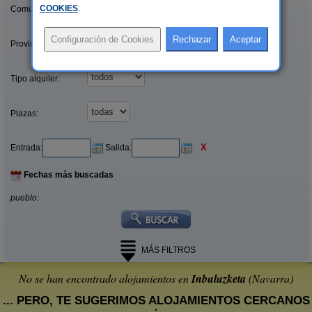
COOKIES
.
Comunidades:
Provincias/Islas:
Tipo alquiler:
Plazas:
X
Entrada:
Salida:
Fechas más buscadas
pueblo:
MÁS FILTROS
No se han encontrado alojamientos en
Inbuluzketa
(Navarra)
... PERO, TE SUGERIMOS ALOJAMIENTOS CERCANOS
: