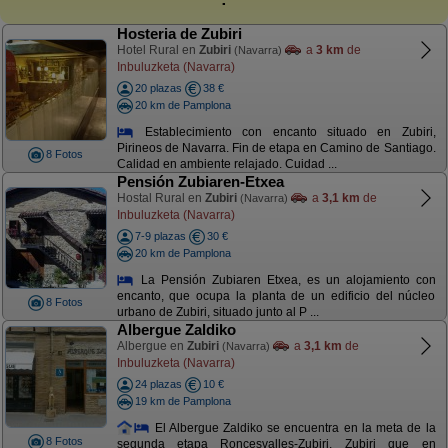
Hosteria de Zubiri
Hotel Rural en
Zubiri
a
3 km
de
(Navarra)
Inbuluzketa (Navarra)
20 plazas
38 €
20 km de Pamplona
Establecimiento con encanto situado en Zubiri,
Pirineos de Navarra. Fin de etapa en Camino de Santiago.
8 Fotos
Calidad en ambiente relajado. Cuidad ...
Pensión Zubiaren-Etxea
Hostal Rural en
Zubiri
a
3,1 km
de
(Navarra)
Inbuluzketa (Navarra)
7-9 plazas
30 €
20 km de Pamplona
La Pensión Zubiaren Etxea, es un alojamiento con
encanto, que ocupa la planta de un edificio del núcleo
8 Fotos
urbano de Zubiri, situado junto al P ...
Albergue Zaldiko
Albergue en
Zubiri
a
3,1 km
de
(Navarra)
Inbuluzketa (Navarra)
24 plazas
10 €
19 km de Pamplona
El Albergue Zaldiko se encuentra en la meta de la
8 Fotos
segunda etapa Roncesvalles-Zubiri, Zubiri que en