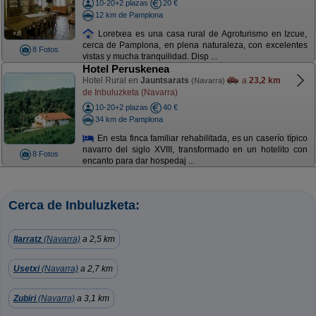
10-20+2 plazas
20 €
12 km de Pamplona
Loretxea es una casa rural de Agroturismo en Izcue,
cerca de Pamplona, en plena naturaleza, con excelentes
8 Fotos
vistas y mucha tranquilidad. Disp ...
Hotel Peruskenea
Hotel Rural en
Jauntsarats
a
23,2 km
(Navarra)
de Inbuluzketa (Navarra)
10-20+2 plazas
40 €
34 km de Pamplona
En esta finca familiar rehabilitada, es un caserío típico
navarro del siglo XVIII, transformado en un hotelito con
8 Fotos
encanto para dar hospedaj ...
Cerca de Inbuluzketa:
Ilarratz
(Navarra)
a 2,5 km
Usetxi
(Navarra)
a 2,7 km
Zubiri
(Navarra)
a 3,1 km