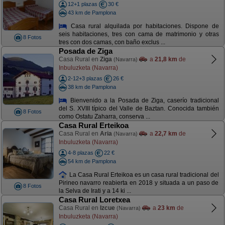
12+1 plazas
30 €
43 km de Pamplona
Casa rural alquilada por habitaciones. Dispone de
seis habitaciones, tres con cama de matrimonio y otras
8 Fotos
tres con dos camas, con baño exclus ...
Posada de Ziga
Casa Rural en
Ziga
a
21,8 km
de
(Navarra)
Inbuluzketa (Navarra)
2-12+3 plazas
26 €
38 km de Pamplona
Bienvenido a la Posada de Ziga, caserío tradicional
del S. XVIII típico del Valle de Baztan. Conocida también
8 Fotos
como Ostatu Zaharra, conserva ...
Casa Rural Erteikoa
Casa Rural en
Aria
a
22,7 km
de
(Navarra)
Inbuluzketa (Navarra)
4-8 plazas
22 €
54 km de Pamplona
La Casa Rural Erteikoa es un casa rural tradicional del
Pirineo navarro reabierta en 2018 y situada a un paso de
8 Fotos
la Selva de Irati y a 14 ki ...
Casa Rural Loretxea
Casa Rural en
Izcue
a
23 km
de
(Navarra)
Inbuluzketa (Navarra)