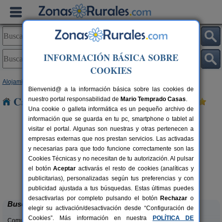
INFORMACIÓN BÁSICA SOBRE
COOKIES
Alojamientos
>
Navarra
> Ilarratz
Bienvenid@ a la información básica sobre las cookies de
Casas Rurales cerca de Ilarratz
nuestro portal responsabilidad de
Mario Temprado Casas
.
Una cookie o galleta informática es un pequeño archivo de
información que se guarda en tu pc, smartphone o tablet al
visitar el portal. Algunas son nuestras y otras pertenecen a
empresas externas que nos prestan servicios. Las activadas
y necesarias para que todo funcione correctamente son las
Cookies Técnicas y no necesitan de tu autorización. Al pulsar
el botón
Aceptar
activarás el resto de cookies (analíticas y
Casa Rural Casa Chino
rs.
2-10+2 pers.
publicitarias), personalizadas según tus preferencias y con
 €
25 €
Aibar (Navarra)
desde
publicidad ajustada a tus búsquedas. Estas últimas puedes
desactivarlas por completo pulsando el botón
Rechazar
o
Buscar
elegir su activación/desactivación desde “Configuración de
Cookies”. Más información en nuestra
POLÍTICA DE
Comunidades: