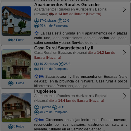
Apartamentos Rurales Goizeder
Apartamentos Rurales en
Aurizberri / Espinal
a
14 km
de Ilarratz (Navarra)
(Navarra)
17+2 plazas
20 €
40 km de Pamplona
La casa está dividida en 4 apartamentos de 4 plazas
cada uno, dos habitaciones dobles, cocina equipada,
8 Fotos
salón-comedor y baño. Servicio de ro ...
Casa Rural Sagastietxea I y II
Casa Rural en
Eguaras
a
14,2 km
de
(Navarra)
Ilarratz (Navarra)
10-22 plazas
25 €
14 km de Pamplona
Sagastietxea I y II se encuentra en Eguaras (valle
de Atez), en la provincia de Navarra. Casa rural a pocos
8 Fotos
kilometros de Pamplona, ideal pa ...
Irugoienea
Apartamentos Rurales en
Aurizberri / Espinal
a
14,4 km
de Ilarratz (Navarra)
(Navarra)
7 plazas
20 €
40 km de Pamplona
Ofrecemos un alojamiento en el Pirineo navarro,
reconocido por sus paisajes, gastronomía, cultura y
8 Fotos
leyenda. Situado en el Camino de Santiag ...