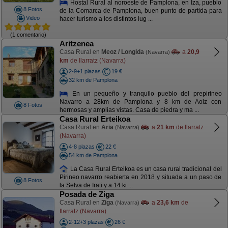
Hostal Rural al noroeste de Pamplona, en Iza, pueblo
8 Fotos
de la Comarca de Pamplona, buen punto de partida para
Video
hacer turismo a los distintos lug ...
(1 comentario)
Aritzenea
Casa Rural en
Meoz / Longida
a
20,9
(Navarra)
km
de Ilarratz (Navarra)
2-9+1 plazas
19 €
32 km de Pamplona
En un pequeño y tranquilo pueblo del prepirineo
Navarro a 28km de Pamplona y 8 km de Aoiz con
8 Fotos
hermosas y amplias vistas. Casa de piedra y ma ...
Casa Rural Erteikoa
Casa Rural en
Aria
a
21 km
de Ilarratz
(Navarra)
(Navarra)
4-8 plazas
22 €
54 km de Pamplona
La Casa Rural Erteikoa es un casa rural tradicional del
Pirineo navarro reabierta en 2018 y situada a un paso de
8 Fotos
la Selva de Irati y a 14 ki ...
Posada de Ziga
Casa Rural en
Ziga
a
23,6 km
de
(Navarra)
Ilarratz (Navarra)
2-12+3 plazas
26 €