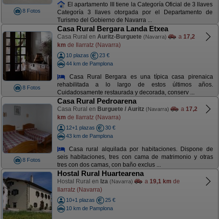
El apartamento III tiene la Categoría Oficial de 3 llaves
8 Fotos
Categoría 3 llaves otorgada por el Departamento de
Turismo del Gobierno de Navarra ...
Casa Rural Bergara Landa Etxea
Casa Rural en
Auritz-Burguete
a
17,2
(Navarra)
km
de Ilarratz (Navarra)
10 plazas
23 €
44 km de Pamplona
Casa Rural Bergara es una típica casa pirenaica
rehabilitada a lo largo de estos últimos años.
8 Fotos
Cuidadosamente restaurada y decorada, conserv ...
Casa Rural Pedroarena
Casa Rural en
Burguete / Auritz
a
17,2
(Navarra)
km
de Ilarratz (Navarra)
12+1 plazas
30 €
43 km de Pamplona
Casa rural alquilada por habitaciones. Dispone de
seis habitaciones, tres con cama de matrimonio y otras
8 Fotos
tres con dos camas, con baño exclus ...
Hostal Rural Huartearena
Hostal Rural en
Iza
a
19,1 km
de
(Navarra)
Ilarratz (Navarra)
10+1 plazas
25 €
10 km de Pamplona