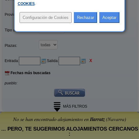
COOKIES
.
Provincias/Islas:
Tipo alquiler:
Plazas:
X
Entrada:
Salida:
Fechas más buscadas
pueblo:
MÁS FILTROS
No se han encontrado alojamientos en
Ilarratz
(Navarra)
... PERO, TE SUGERIMOS ALOJAMIENTOS CERCANOS
: