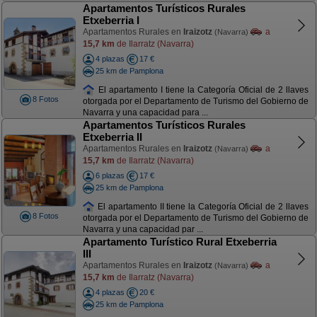
Apartamentos Turísticos Rurales
Etxeberria I
Apartamentos Rurales en
Iraizotz
a
(Navarra)
15,7 km
de Ilarratz (Navarra)
4 plazas
17 €
25 km de Pamplona
El apartamento I tiene la Categoría Oficial de 2 llaves
8 Fotos
otorgada por el Departamento de Turismo del Gobierno de
Navarra y una capacidad para ...
Apartamentos Turísticos Rurales
Etxeberria II
Apartamentos Rurales en
Iraizotz
a
(Navarra)
15,7 km
de Ilarratz (Navarra)
6 plazas
17 €
25 km de Pamplona
El apartamento II tiene la Categoría Oficial de 2 llaves
8 Fotos
otorgada por el Departamento de Turismo del Gobierno de
Navarra y una capacidad par ...
Apartamento Turístico Rural Etxeberria
III
Apartamentos Rurales en
Iraizotz
a
(Navarra)
15,7 km
de Ilarratz (Navarra)
4 plazas
20 €
25 km de Pamplona