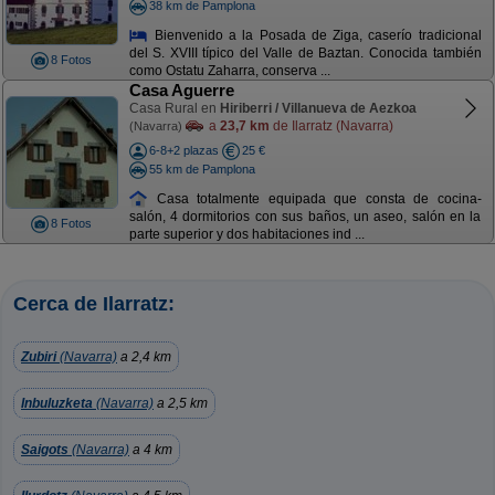
38 km de Pamplona
Bienvenido a la Posada de Ziga, caserío tradicional
del S. XVIII típico del Valle de Baztan. Conocida también
8 Fotos
como Ostatu Zaharra, conserva ...
Casa Aguerre
Casa Rural en
Hiriberri / Villanueva de Aezkoa
a
23,7 km
de Ilarratz (Navarra)
(Navarra)
6-8+2 plazas
25 €
55 km de Pamplona
Casa totalmente equipada que consta de cocina-
salón, 4 dormitorios con sus baños, un aseo, salón en la
8 Fotos
parte superior y dos habitaciones ind ...
Cerca de Ilarratz:
Zubiri
(Navarra)
a 2,4 km
Inbuluzketa
(Navarra)
a 2,5 km
Saigots
(Navarra)
a 4 km