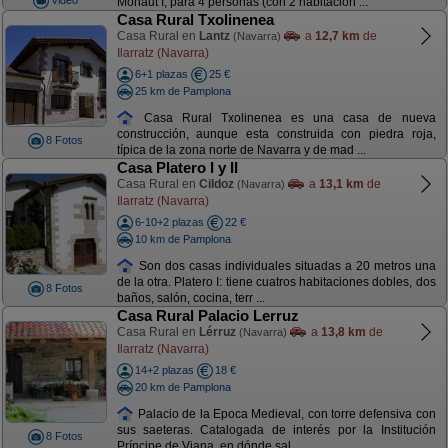
Monaut I, para 4 personas (con 2 habitacion ...
Casa Rural Txolinenea
Casa Rural en
Lantz
a
12,7 km
de
(Navarra)
Ilarratz (Navarra)
6+1 plazas
25 €
25 km de Pamplona
Casa Rural Txolinenea es una casa de nueva
construcción, aunque esta construida con piedra roja,
8 Fotos
típica de la zona norte de Navarra y de mad ...
Casa Platero I y II
Casa Rural en
Cildoz
a
13,1 km
de
(Navarra)
Ilarratz (Navarra)
6-10+2 plazas
22 €
10 km de Pamplona
Son dos casas individuales situadas a 20 metros una
de la otra. Platero I: tiene cuatros habitaciones dobles, dos
8 Fotos
baños, salón, cocina, terr ...
Casa Rural Palacio Lerruz
Casa Rural en
Lérruz
a
13,8 km
de
(Navarra)
Ilarratz (Navarra)
14+2 plazas
18 €
20 km de Pamplona
Palacio de la Epoca Medieval, con torre defensiva con
sus saeteras. Catalogada de interés por la Institución
8 Fotos
Príncipe de Viana, en dónde sal ...