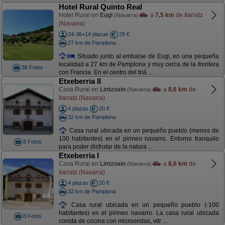
Hotel Rural Quinto Real
Hotel Rural en
Eugi
a
7,5 km
de Ilarratz
(Navarra)
(Navarra)
24-36+14 plazas
28 €
27 km de Pamplona
Situado junto al embalse de Eugi, en una pequeña
localidad a 27 km de Pamplona y muy cerca de la frontera
38 Fotos
con Francia. En el centro del triá ...
Etxeberria II
Casa Rural en
Lintzoain
a
8,6 km
de
(Navarra)
Ilarratz (Navarra)
4 plazas
20 €
32 km de Pamplona
Casa rural ubicada en un pequeño pueblo (menos de
100 habitantes) en el pirineo navarro. Entorno tranquilo
8 Fotos
para poder disfrutar de la natura ...
Etxeberria I
Casa Rural en
Lintzoain
a
8,6 km
de
(Navarra)
Ilarratz (Navarra)
4 plazas
20 €
32 km de Pamplona
Casa rural ubicada en un pequeño pueblo (-100
habitantes) en el pirineo navarro. La casa rural ubicada
8 Fotos
consta de cocina con microondas, vitr ...