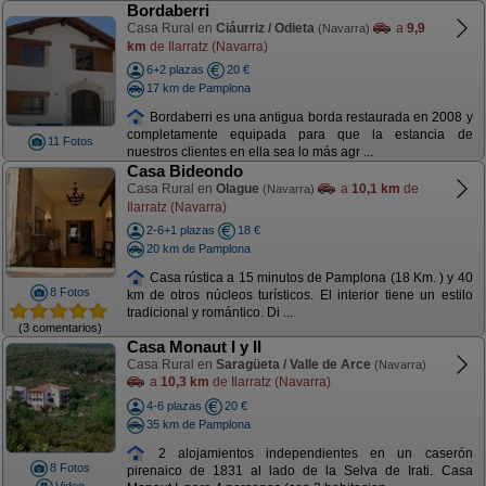
Bordaberri
Casa Rural en
Ciáurriz / Odieta
a
9,9
(Navarra)
km
de Ilarratz (Navarra)
6+2 plazas
20 €
17 km de Pamplona
Bordaberri es una antigua borda restaurada en 2008 y
completamente equipada para que la estancia de
11 Fotos
nuestros clientes en ella sea lo más agr ...
Casa Bideondo
Casa Rural en
Olague
a
10,1 km
de
(Navarra)
Ilarratz (Navarra)
2-6+1 plazas
18 €
20 km de Pamplona
Casa rústica a 15 minutos de Pamplona (18 Km. ) y 40
8 Fotos
km de otros núcleos turísticos. El interior tiene un estilo
tradicional y romántico. Di ...
(3 comentarios)
Casa Monaut I y II
Casa Rural en
Saragüeta / Valle de Arce
(Navarra)
a
10,3 km
de Ilarratz (Navarra)
4-6 plazas
20 €
35 km de Pamplona
2 alojamientos independientes en un caserón
8 Fotos
pirenaico de 1831 al lado de la Selva de Irati. Casa
Video