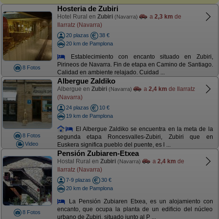
Hosteria de Zubiri
Hotel Rural en
Zubiri
a
2,3 km
de
(Navarra)
Ilarratz (Navarra)
20 plazas
38 €
20 km de Pamplona
Establecimiento con encanto situado en Zubiri,
Pirineos de Navarra. Fin de etapa en Camino de Santiago.
8 Fotos
Calidad en ambiente relajado. Cuidad ...
Albergue Zaldiko
Albergue en
Zubiri
a
2,4 km
de Ilarratz
(Navarra)
(Navarra)
24 plazas
10 €
19 km de Pamplona
El Albergue Zaldiko se encuentra en la meta de la
8 Fotos
segunda etapa Roncesvalles-Zubiri, Zubiri que en
Video
Euskera significa pueblo del puente, es l ...
Pensión Zubiaren-Etxea
Hostal Rural en
Zubiri
a
2,4 km
de
(Navarra)
Ilarratz (Navarra)
7-9 plazas
30 €
20 km de Pamplona
La Pensión Zubiaren Etxea, es un alojamiento con
encanto, que ocupa la planta de un edificio del núcleo
8 Fotos
urbano de Zubiri, situado junto al P ...