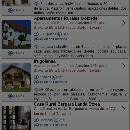
Son dos casas individuales situadas a 20 metros una
de la otra. Platero I: tiene cuatros habitaciones dobles, dos
8 Fotos
baños, salón, cocina, terr ...
Apartamentos Rurales Goizeder
Apartamentos Rurales en
Aurizberri / Espinal
a
13,9 km
de Usetxi (Navarra)
(Navarra)
17+2 plazas
20 €
40 km de Pamplona
La casa está dividida en 4 apartamentos de 4 plazas
cada uno, dos habitaciones dobles, cocina equipada,
8 Fotos
salón-comedor y baño. Servicio de ro ...
Irugoienea
Apartamentos Rurales en
Aurizberri / Espinal
a
14,6 km
de Usetxi (Navarra)
(Navarra)
7 plazas
20 €
40 km de Pamplona
Ofrecemos un alojamiento en el Pirineo navarro,
reconocido por sus paisajes, gastronomía, cultura y
8 Fotos
leyenda. Situado en el Camino de Santiag ...
Casa Rural Bergara Landa Etxea
Casa Rural en
Auritz-Burguete
a
17,2
(Navarra)
km
de Usetxi (Navarra)
10 plazas
23 €
44 km de Pamplona