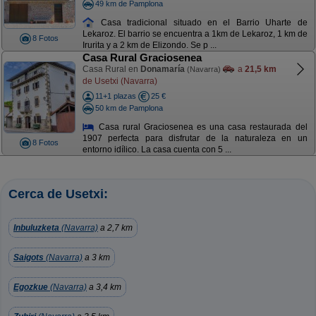
49 km de Pamplona
Casa tradicional situado en el Barrio Uharte de
Lekaroz. El barrio se encuentra a 1km de Lekaroz, 1 km de
8 Fotos
Irurita y a 2 km de Elizondo. Se p ...
Casa Rural Graciosenea
Casa Rural en
Donamaría
a
21,5 km
(Navarra)
de Usetxi (Navarra)
11+1 plazas
25 €
50 km de Pamplona
Casa rural Graciosenea es una casa restaurada del
1907 perfecta para disfrutar de la naturaleza en un
8 Fotos
entorno idílico. La casa cuenta con 5 ...
Cerca de Usetxi:
Inbuluzketa
(Navarra)
a 2,7 km
Saigots
(Navarra)
a 3 km
Egozkue
(Navarra)
a 3,4 km