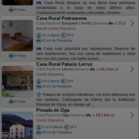
Casa Rural Bergara es una típica casa pirenaica
rehabilitada a lo largo de estos últimos años.
8 Fotos
Cuidadosamente restaurada y decorada, conserv ...
Casa Rural Pedroarena
Casa Rural en
Burguete / Auritz
a
17,3
(Navarra)
km
de Usetxi (Navarra)
12+1 plazas
30 €
43 km de Pamplona
Casa rural alquilada por habitaciones. Dispone de
seis habitaciones, tres con cama de matrimonio y otras
8 Fotos
tres con dos camas, con baño exclus ...
Casa Rural Palacio Lerruz
Casa Rural en
Lérruz
a
18,3 km
de
(Navarra)
Usetxi (Navarra)
14+2 plazas
18 €
20 km de Pamplona
Palacio de la Epoca Medieval, con torre defensiva con
sus saeteras. Catalogada de interés por la Institución
8 Fotos
Príncipe de Viana, en dónde sal ...
Posada de Ziga
Casa Rural en
Ziga
a
19,1 km
de
(Navarra)
Usetxi (Navarra)
2-12+3 plazas
26 €
38 km de Pamplona