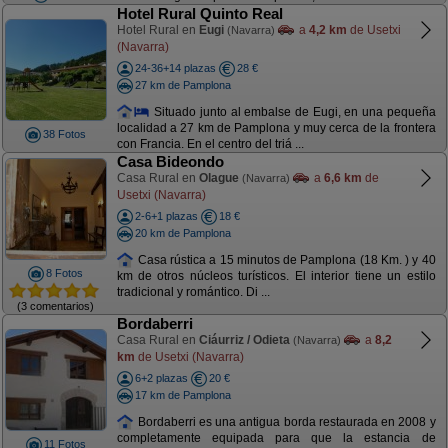
Hotel Rural Quinto Real
Hotel Rural en
Eugi
a
4,2 km
de Usetxi
(Navarra)
(Navarra)
24-36+14 plazas
28 €
27 km de Pamplona
Situado junto al embalse de Eugi, en una pequeña
localidad a 27 km de Pamplona y muy cerca de la frontera
38 Fotos
con Francia. En el centro del triá ...
Casa Bideondo
Casa Rural en
Olague
a
6,6 km
de
(Navarra)
Usetxi (Navarra)
2-6+1 plazas
18 €
20 km de Pamplona
Casa rústica a 15 minutos de Pamplona (18 Km. ) y 40
8 Fotos
km de otros núcleos turísticos. El interior tiene un estilo
tradicional y romántico. Di ...
(3 comentarios)
Bordaberri
Casa Rural en
Ciáurriz / Odieta
a
8,2
(Navarra)
km
de Usetxi (Navarra)
6+2 plazas
20 €
17 km de Pamplona
Bordaberri es una antigua borda restaurada en 2008 y
completamente equipada para que la estancia de
11 Fotos