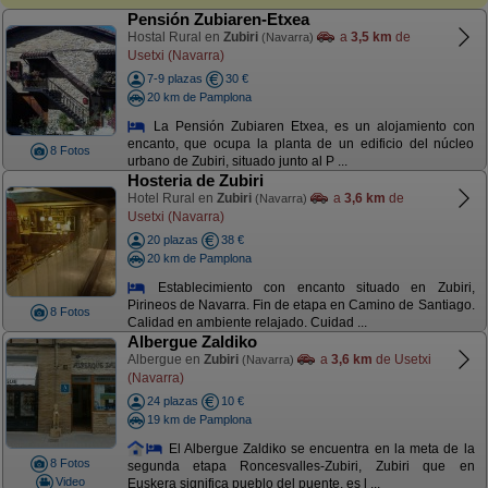
Pensión Zubiaren-Etxea
Hostal Rural en
Zubiri
a
3,5 km
de
(Navarra)
Usetxi (Navarra)
7-9 plazas
30 €
20 km de Pamplona
La Pensión Zubiaren Etxea, es un alojamiento con
encanto, que ocupa la planta de un edificio del núcleo
8 Fotos
urbano de Zubiri, situado junto al P ...
Hosteria de Zubiri
Hotel Rural en
Zubiri
a
3,6 km
de
(Navarra)
Usetxi (Navarra)
20 plazas
38 €
20 km de Pamplona
Establecimiento con encanto situado en Zubiri,
Pirineos de Navarra. Fin de etapa en Camino de Santiago.
8 Fotos
Calidad en ambiente relajado. Cuidad ...
Albergue Zaldiko
Albergue en
Zubiri
a
3,6 km
de Usetxi
(Navarra)
(Navarra)
24 plazas
10 €
19 km de Pamplona
El Albergue Zaldiko se encuentra en la meta de la
8 Fotos
segunda etapa Roncesvalles-Zubiri, Zubiri que en
Video
Euskera significa pueblo del puente, es l ...