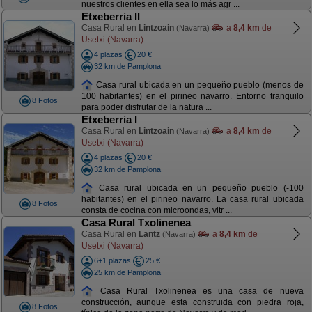
nuestros clientes en ella sea lo más agr ...
Etxeberria II
Casa Rural en
Lintzoain
a
8,4 km
de
(Navarra)
Usetxi (Navarra)
4 plazas
20 €
32 km de Pamplona
Casa rural ubicada en un pequeño pueblo (menos de
100 habitantes) en el pirineo navarro. Entorno tranquilo
8 Fotos
para poder disfrutar de la natura ...
Etxeberria I
Casa Rural en
Lintzoain
a
8,4 km
de
(Navarra)
Usetxi (Navarra)
4 plazas
20 €
32 km de Pamplona
Casa rural ubicada en un pequeño pueblo (-100
habitantes) en el pirineo navarro. La casa rural ubicada
8 Fotos
consta de cocina con microondas, vitr ...
Casa Rural Txolinenea
Casa Rural en
Lantz
a
8,4 km
de
(Navarra)
Usetxi (Navarra)
6+1 plazas
25 €
25 km de Pamplona
Casa Rural Txolinenea es una casa de nueva
construcción, aunque esta construida con piedra roja,
8 Fotos