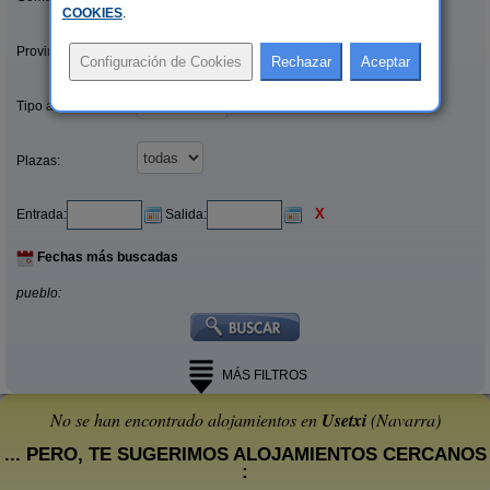
COOKIES
.
Provincias/Islas:
Tipo alquiler:
Plazas:
X
Entrada:
Salida:
Fechas más buscadas
pueblo:
MÁS FILTROS
No se han encontrado alojamientos en
Usetxi
(Navarra)
... PERO, TE SUGERIMOS ALOJAMIENTOS CERCANOS
: