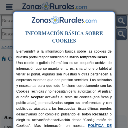
INFORMACIÓN BÁSICA SOBRE
COOKIES
Alojamientos
>
Navarra
> Usetxi
Bienvenid@ a la información básica sobre las cookies de
Casas Rurales cerca de Usetxi
nuestro portal responsabilidad de
Mario Temprado Casas
.
Una cookie o galleta informática es un pequeño archivo de
información que se guarda en tu pc, smartphone o tablet al
visitar el portal. Algunas son nuestras y otras pertenecen a
empresas externas que nos prestan servicios. Las activadas
y necesarias para que todo funcione correctamente son las
Cookies Técnicas y no necesitan de tu autorización. Al pulsar
Casa Rural Estankoenea
16+2 pers.
el botón
Aceptar
activarás el resto de cookies (analíticas y
28 €
Landetxea
rs.
desde
publicitarias), personalizadas según tus preferencias y con
 €
Artieda (Navarra)
publicidad ajustada a tus búsquedas. Estas últimas puedes
desactivarlas por completo pulsando el botón
Rechazar
o
Buscar
elegir su activación/desactivación desde “Configuración de
Cookies”. Más información en nuestra
POLÍTICA DE
Comunidades: