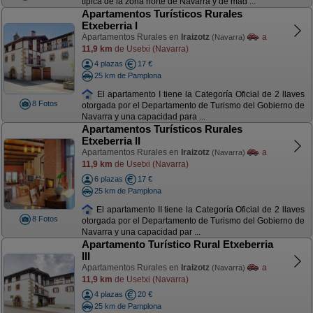
típica de la zona norte de Navarra y de mad ...
Apartamentos Turísticos Rurales
Etxeberria I
Apartamentos Rurales en
Iraizotz
a
(Navarra)
11,9 km
de Usetxi (Navarra)
4 plazas
17 €
25 km de Pamplona
El apartamento I tiene la Categoría Oficial de 2 llaves
8 Fotos
otorgada por el Departamento de Turismo del Gobierno de
Navarra y una capacidad para ...
Apartamentos Turísticos Rurales
Etxeberria II
Apartamentos Rurales en
Iraizotz
a
(Navarra)
11,9 km
de Usetxi (Navarra)
6 plazas
17 €
25 km de Pamplona
El apartamento II tiene la Categoría Oficial de 2 llaves
8 Fotos
otorgada por el Departamento de Turismo del Gobierno de
Navarra y una capacidad par ...
Apartamento Turístico Rural Etxeberria
III
Apartamentos Rurales en
Iraizotz
a
(Navarra)
11,9 km
de Usetxi (Navarra)
4 plazas
20 €
25 km de Pamplona