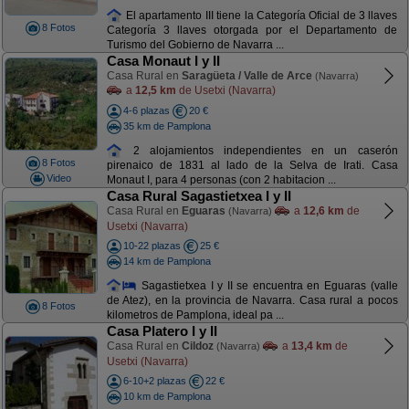
El apartamento III tiene la Categoría Oficial de 3 llaves
8 Fotos
Categoría 3 llaves otorgada por el Departamento de
Turismo del Gobierno de Navarra ...
Casa Monaut I y II
Casa Rural en
Saragüeta / Valle de Arce
(Navarra)
a
12,5 km
de Usetxi (Navarra)
4-6 plazas
20 €
35 km de Pamplona
2 alojamientos independientes en un caserón
8 Fotos
pirenaico de 1831 al lado de la Selva de Irati. Casa
Video
Monaut I, para 4 personas (con 2 habitacion ...
Casa Rural Sagastietxea I y II
Casa Rural en
Eguaras
a
12,6 km
de
(Navarra)
Usetxi (Navarra)
10-22 plazas
25 €
14 km de Pamplona
Sagastietxea I y II se encuentra en Eguaras (valle
de Atez), en la provincia de Navarra. Casa rural a pocos
8 Fotos
kilometros de Pamplona, ideal pa ...
Casa Platero I y II
Casa Rural en
Cildoz
a
13,4 km
de
(Navarra)
Usetxi (Navarra)
6-10+2 plazas
22 €
10 km de Pamplona