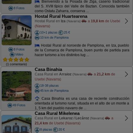
Bienvenido a la Posada de Ziga, caserío tradicional
del S. XVIII típico del Valle de Baztan. Conocida también
8 Fotos
como Ostatu Zaharra, conserva ...
Hostal Rural Huartearena
Hostal Rural en
Iza
a
19,8 km
de Usetxi
(Navarra)
(Navarra)
10+1 plazas
25 €
10 km de Pamplona
Hostal Rural al noroeste de Pamplona, en Iza, pueblo
8 Fotos
de la Comarca de Pamplona, buen punto de partida para
Video
hacer turismo a los distintos lug ...
(1 comentario)
Casa Binahia
Casa Rural en
Arraioz
a
21,2 km
de
(Navarra)
Usetxi (Navarra)
18-38 plazas
45 km de Pamplona
Casa Binahia es una casa de reciente construcción
orientada al turismo rural, situada en el alto de un monte a
49 Fotos
1, 5 km del pueblo navarro de ...
Casa Rural Mikelenea
Casa Rural en
Lekaroz / Lecároz
a
(Navarra)
21,4 km
de Usetxi (Navarra)
8 plazas
20 €