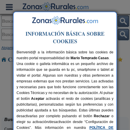
INFORMACIÓN BÁSICA SOBRE
COOKIES
Alojamientos
>
Navarra
> Ezkurra
Bienvenid@ a la información básica sobre las cookies de
Casas Rurales cerca de Ezkurra
nuestro portal responsabilidad de
Mario Temprado Casas
.
Una cookie o galleta informática es un pequeño archivo de
información que se guarda en tu pc, smartphone o tablet al
visitar el portal. Algunas son nuestras y otras pertenecen a
empresas externas que nos prestan servicios. Las activadas
y necesarias para que todo funcione correctamente son las
Cookies Técnicas y no necesitan de tu autorización. Al pulsar
el botón
Aceptar
activarás el resto de cookies (analíticas y
Casa Rural Casa Chino
rs.
2-10+2 pers.
publicitarias), personalizadas según tus preferencias y con
 €
25 €
Aibar (Navarra)
desde
publicidad ajustada a tus búsquedas. Estas últimas puedes
desactivarlas por completo pulsando el botón
Rechazar
o
Buscar
elegir su activación/desactivación desde “Configuración de
Cookies”. Más información en nuestra
POLÍTICA DE
Comunidades: