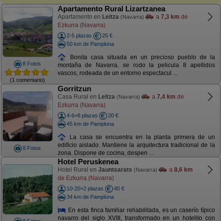
Apartamento Rural Lizartzanea
Apartamento en
Leitza
a
7,3 km
de
(Navarra)
Ezkurra (Navarra)
2-5 plazas
25 €
50 km de Pamplona
Bonita casa situada en un precioso pueblo de la
8 Fotos
montaña de Navarra, se rodo la pelicula 8 apellidos
vascos, rodeada de un entorno espectacul ...
(1 comentario)
Gorritzun
Casa Rural en
Leitza
a
7,4 km
de
(Navarra)
Ezkurra (Navarra)
4-6+8 plazas
20 €
45 km de Pamplona
La casa se encuentra en la planta primera de un
edificio aislado. Mantiene la arquitectura tradicional de la
8 Fotos
zona. Dispone de cocina, despen ...
Hotel Peruskenea
Hotel Rural en
Jauntsarats
a
8,6 km
(Navarra)
de Ezkurra (Navarra)
10-20+2 plazas
40 €
34 km de Pamplona
En esta finca familiar rehabilitada, es un caserío típico
navarro del siglo XVIII, transformado en un hotelito con