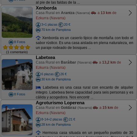
al pie de las faldas de la ...
Xenborda
Casa Rural en
Arantza
a
13 km
de
(Navarra)
Ezkurra (Navarra)
3+1 plazas
20 €
70 km de Pamplona
Xenborda es un caserío típico de montaña con todo el
8 Fotos
sabor rústico. Es una casa aislada en plena naturaleza, en
un paraje rodeado de bosques ...
(1 comentario)
Labetxea
Casa Rural en
Baráibar
a
13,2 km
de
(Navarra)
Ezkurra (Navarra)
6 plazas
26 €
30 km de Pamplona
Labetxea es una casa rural con encanto de alquiler
integro. Labetxea tiene capacidad para seis personas y es
8 Fotos
cálida y acogedora. Nos encontr ...
Agroturismo Loperena
Casa Rural en
Goldáraz
a
15 km
de
(Navarra)
Ezkurra (Navarra)
8-14+2 plazas
21 €
28 km de Pamplona
Hermosa casa situada en un pequeño pueblo de 30