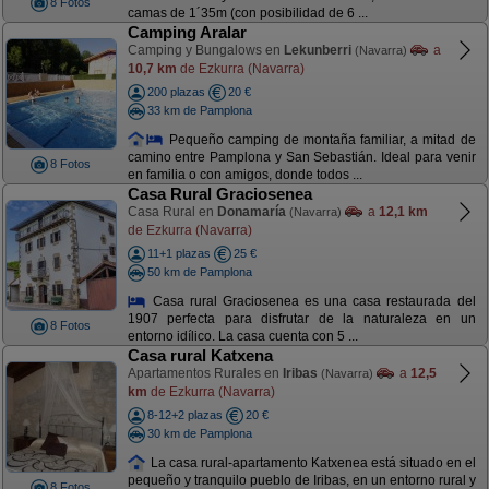
8 Fotos
camas de 1´35m (con posibilidad de 6 ...
Camping Aralar
Camping y Bungalows en
Lekunberri
a
(Navarra)
10,7 km
de Ezkurra (Navarra)
200 plazas
20 €
33 km de Pamplona
Pequeño camping de montaña familiar, a mitad de
camino entre Pamplona y San Sebastián. Ideal para venir
8 Fotos
en familia o con amigos, donde todos ...
Casa Rural Graciosenea
Casa Rural en
Donamaría
a
12,1 km
(Navarra)
de Ezkurra (Navarra)
11+1 plazas
25 €
50 km de Pamplona
Casa rural Graciosenea es una casa restaurada del
1907 perfecta para disfrutar de la naturaleza en un
8 Fotos
entorno idílico. La casa cuenta con 5 ...
Casa rural Katxena
Apartamentos Rurales en
Iribas
a
12,5
(Navarra)
km
de Ezkurra (Navarra)
8-12+2 plazas
20 €
30 km de Pamplona
La casa rural-apartamento Katxenea está situado en el
pequeño y tranquilo pueblo de Iribas, en un entorno rural y
8 Fotos