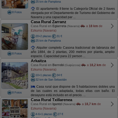
25 km de Pamplona
El apartamento II tiene la Categoría Oficial de 2 llaves
8 Fotos
otorgada por el Departamento de Turismo del Gobierno de
Navarra y una capacidad par ...
Casa Rural Zarranz
Casa Rural en
Egiarreta
a
18 km
de
(Navarra)
Ezkurra (Navarra)
20+2 plazas
31 €
25 km de Pamplona
Alquiler completo Casona tradicional de labranza del
año 1884, de 2 plantas, 200 metros por planta, amplio
8 Fotos
espacio. Capacidad para 22 person ...
Arkaitza
Casa Rural en
Berrobi
a
18,2 km
de
(Guipúzcoa)
Ezkurra (Navarra)
10+1 plazas
34 €
32 km de San Sebastián
Casa rural que dispone de 5 habitaciones dobles una
de las cuales es adaptada, todas ellas con baño. El
8 Fotos
desayuno está incluido en el precio. ...
Casa Rural Txillarenea
Casa Rural en
Igantzi
a
18,7 km
de
(Navarra)
Ezkurra (Navarra)
4-6+1 plazas
27 €