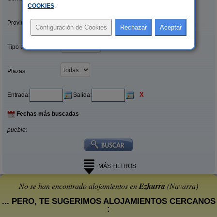
COOKIES
.
Provincias/Islas:
Tipo alquiler:
Plazas:
X
Entrada:
Salida:
Fechas más buscadas
pueblo:
MÁS FILTROS
No se han encontrado alojamientos en
Ezkurra
(Navarra)
... PERO, TE SUGERIMOS ALOJAMIENTOS CERCANOS
: