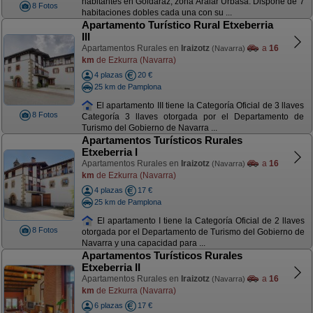
habitantes en Goldaraz, zona Aralar Urbasa. Dispone de 7
8 Fotos
habitaciones dobles cada una con su ...
Apartamento Turístico Rural Etxeberria
III
Apartamentos Rurales en
Iraizotz
a
16
(Navarra)
km
de Ezkurra (Navarra)
4 plazas
20 €
25 km de Pamplona
El apartamento III tiene la Categoría Oficial de 3 llaves
8 Fotos
Categoría 3 llaves otorgada por el Departamento de
Turismo del Gobierno de Navarra ...
Apartamentos Turísticos Rurales
Etxeberria I
Apartamentos Rurales en
Iraizotz
a
16
(Navarra)
km
de Ezkurra (Navarra)
4 plazas
17 €
25 km de Pamplona
El apartamento I tiene la Categoría Oficial de 2 llaves
8 Fotos
otorgada por el Departamento de Turismo del Gobierno de
Navarra y una capacidad para ...
Apartamentos Turísticos Rurales
Etxeberria II
Apartamentos Rurales en
Iraizotz
a
16
(Navarra)
km
de Ezkurra (Navarra)
6 plazas
17 €