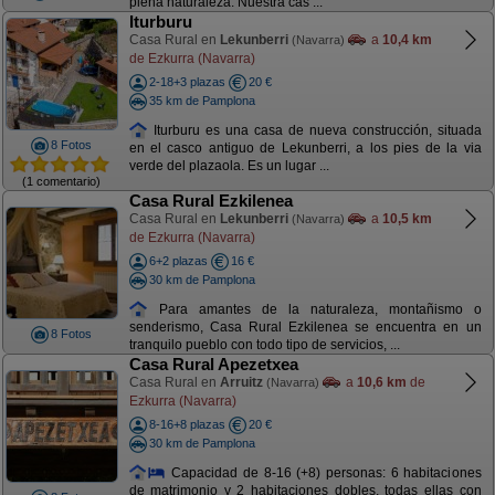
plena naturaleza. Nuestra cas ...
Iturburu
Casa Rural en
Lekunberri
a
10,4 km
(Navarra)
de Ezkurra (Navarra)
2-18+3 plazas
20 €
35 km de Pamplona
Iturburu es una casa de nueva construcción, situada
8 Fotos
en el casco antiguo de Lekunberri, a los pies de la via
verde del plazaola. Es un lugar ...
(1 comentario)
Casa Rural Ezkilenea
Casa Rural en
Lekunberri
a
10,5 km
(Navarra)
de Ezkurra (Navarra)
6+2 plazas
16 €
30 km de Pamplona
Para amantes de la naturaleza, montañismo o
senderismo, Casa Rural Ezkilenea se encuentra en un
8 Fotos
tranquilo pueblo con todo tipo de servicios, ...
Casa Rural Apezetxea
Casa Rural en
Arruitz
a
10,6 km
de
(Navarra)
Ezkurra (Navarra)
8-16+8 plazas
20 €
30 km de Pamplona
Capacidad de 8-16 (+8) personas: 6 habitaciones
de matrimonio y 2 habitaciones dobles, todas ellas con