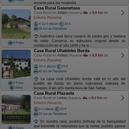
8 Fotos
encanto para dar hospedaj ...
Casa Rural Goienetxea
Casa Rural en
Aldatz
a
8,8 km
de
(Navarra)
Ezkurra (Navarra)
4-11+3 plazas
20 €
35 km de Pamplona
Auténtica casa típica navarra de piedra gris y madera
de roble. Conserva su estructura original desde su
8 Fotos
construcción en el año 1649 y ha si ...
Casa Rural Uhaldeko Borda
Casa Rural en
Aldatz
a
8,8 km
de
(Navarra)
Ezkurra (Navarra)
10+2 plazas
23 €
42 km de Pamplona
La casa rural Uhaldeko borda está en lo alto del
8 Fotos
pueblo de Aldatz en plena naturaleza rodeada de
Video
bosques. A tan sólo media hora de San Sebas ...
Casa Rural Plazaola
Casa Rural en
Leitza
a
9,2 km
de
(Navarra)
Ezkurra (Navarra)
6+2 plazas
25 €
37 km de Pamplona
En nuestra casa, podréis disfrutar de la tranquilidad
que transmite la naturaleza que la rodea; podréis pasear
8 Fotos