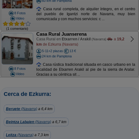
60 km de Pamplona
Casa rural completa, de alquiler íntegro, en el centro
8 Fotos
del pueblo de Igantzi norte de Navarra, muy bien
Video
comunicada y con muchos servicios: c ...
(1 comentario)
Casa Rural Juanserena
Casa Rural en
Etxarren / Arakil
a
19,2
(Navarra)
km
de Ezkurra (Navarra)
5-11+2 plazas
13 €
24 km de Pamplona
Casa rústica tradicional situada en casco urbano en la
8 Fotos
localidad de Etxarren Arakil al pie de la sierra de Aralar.
Video
Gracias a su céntrica sit ...
Cerca de Ezkurra:
Beruete
(Navarra)
a 6,4 km
Beintza Labaien
(Navarra)
a 6,7 km
Leitza
(Navarra)
a 7,3 km