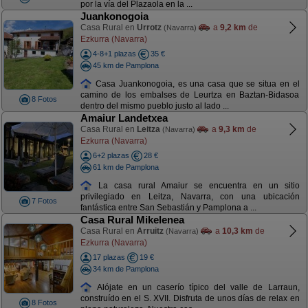
por la vía del Plazaola en la ...
Juankonogoia
Casa Rural en
Urrotz
a
9,2 km
de
(Navarra)
Ezkurra (Navarra)
4-8+1 plazas
35 €
45 km de Pamplona
Casa Juankonogoia, es una casa que se situa en el
camino de los embalses de Leurtza en Baztan-Bidasoa
8 Fotos
dentro del mismo pueblo justo al lado ...
Amaiur Landetxea
Casa Rural en
Leitza
a
9,3 km
de
(Navarra)
Ezkurra (Navarra)
6+2 plazas
28 €
61 km de Pamplona
La casa rural Amaiur se encuentra en un sitio
privilegiado en Leitza, Navarra, con una ubicación
7 Fotos
fantástica entre San Sebastián y Pamplona a ...
Casa Rural Mikelenea
Casa Rural en
Arruitz
a
10,3 km
de
(Navarra)
Ezkurra (Navarra)
17 plazas
19 €
34 km de Pamplona
Alójate en un caserío típico del valle de Larraun,
construído en el S. XVII. Disfruta de unos días de relax en
8 Fotos