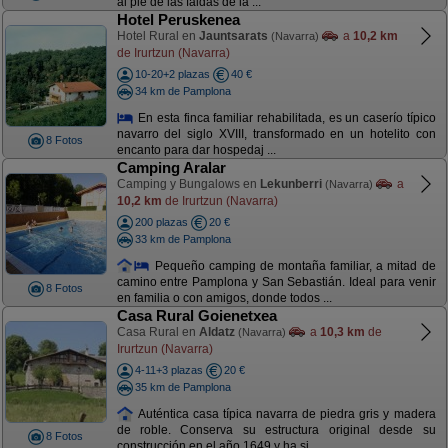
al pie de las faldas de la ...
Hotel Peruskenea
Hotel Rural en
Jauntsarats
a
10,2 km
(Navarra)
de Irurtzun (Navarra)
10-20+2 plazas
40 €
34 km de Pamplona
En esta finca familiar rehabilitada, es un caserío típico
navarro del siglo XVIII, transformado en un hotelito con
8 Fotos
encanto para dar hospedaj ...
Camping Aralar
Camping y Bungalows en
Lekunberri
a
(Navarra)
10,2 km
de Irurtzun (Navarra)
200 plazas
20 €
33 km de Pamplona
Pequeño camping de montaña familiar, a mitad de
camino entre Pamplona y San Sebastián. Ideal para venir
8 Fotos
en familia o con amigos, donde todos ...
Casa Rural Goienetxea
Casa Rural en
Aldatz
a
10,3 km
de
(Navarra)
Irurtzun (Navarra)
4-11+3 plazas
20 €
35 km de Pamplona
Auténtica casa típica navarra de piedra gris y madera
de roble. Conserva su estructura original desde su
8 Fotos
construcción en el año 1649 y ha si ...