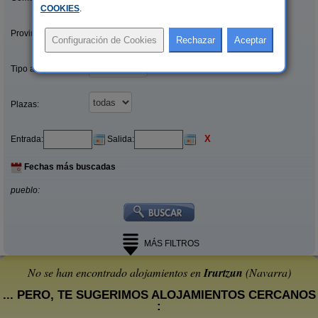
COOKIES
.
Provincias/Islas:
Tipo alquiler:
Plazas:
X
Entrada:
Salida:
Fechas más buscadas
pueblo:
MÁS FILTROS
No se han encontrado alojamientos en
Irurtzun
(Navarra)
... PERO, TE SUGERIMOS ALOJAMIENTOS CERCANOS
: