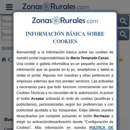
INFORMACIÓN BÁSICA SOBRE
COOKIES
Alojamientos
>
Navarra
> Irurtzun
Bienvenid@ a la información básica sobre las cookies de
Casas Rurales cerca de Irurtzun
nuestro portal responsabilidad de
Mario Temprado Casas
.
Una cookie o galleta informática es un pequeño archivo de
información que se guarda en tu pc, smartphone o tablet al
visitar el portal. Algunas son nuestras y otras pertenecen a
empresas externas que nos prestan servicios. Las activadas
y necesarias para que todo funcione correctamente son las
Cookies Técnicas y no necesitan de tu autorización. Al pulsar
el botón
Aceptar
activarás el resto de cookies (analíticas y
Casa Rural Haitzetxea
rs.
15 pers.
publicitarias), personalizadas según tus preferencias y con
 €
30 €
Azpilkueta (Navarra)
desde
publicidad ajustada a tus búsquedas. Estas últimas puedes
desactivarlas por completo pulsando el botón
Rechazar
o
Buscar
elegir su activación/desactivación desde “Configuración de
Cookies”. Más información en nuestra
POLÍTICA DE
Comunidades: