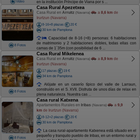
Video
en la institución Príncipe de Viana por s ...
Casa Rural Apezetxea
Casa Rural en
Arruitz
a
8,6 km
de
(Navarra)
Irurtzun (Navarra)
8-16+8 plazas
20 €
30 km de Pamplona
Capacidad de 8-16 (+8) personas: 6 habitaciones
de matrimonio y 2 habitaciones dobles, todas ellas con
8 Fotos
camas de 1´35m (con posibilidad de 6 ...
Casa Rural Mikelenea
Casa Rural en
Arruitz
a
8,9 km
de
(Navarra)
Irurtzun (Navarra)
17 plazas
19 €
34 km de Pamplona
Alójate en un caserío típico del valle de Larraun,
construído en el S. XVII. Disfruta de unos días de relax en
8 Fotos
plena naturaleza. Nuestra cas ...
Casa rural Katxena
Apartamentos Rurales en
Iribas
a
9,9
(Navarra)
km
de Irurtzun (Navarra)
8-12+2 plazas
20 €
30 km de Pamplona
La casa rural-apartamento Katxenea está situado en el
pequeño y tranquilo pueblo de Iribas, en un entorno rural y
8 Fotos