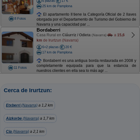
6 plazas
17 €
25 km de Pamplona
El apartamento II tiene la Categoría Oficial de 2 llaves
8 Fotos
otorgada por el Departamento de Turismo del Gobierno de
Navarra y una capacidad par ...
Bordaberri
Casa Rural en
Ciáurriz / Odieta
a
15,6
(Navarra)
km
de Irurtzun (Navarra)
6+2 plazas
20 €
17 km de Pamplona
Bordaberri es una antigua borda restaurada en 2008 y
completamente equipada para que la estancia de
11 Fotos
nuestros clientes en ella sea lo más agr ...
Cerca de Irurtzun:
Etxberri
(Navarra)
a 1,2 km
Aizkorbe
(Navarra)
a 1,7 km
Cia
(Navarra)
a 2,1 km