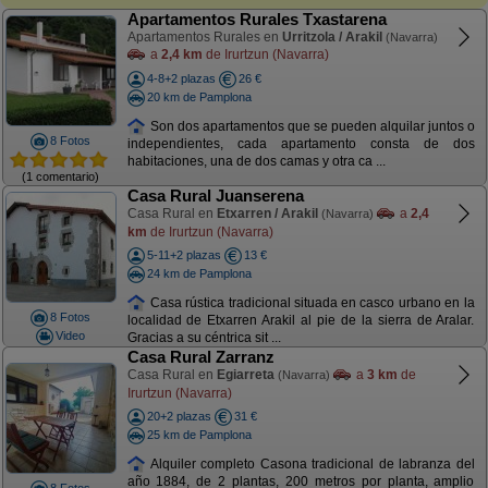
Apartamentos Rurales Txastarena
Apartamentos Rurales en
Urritzola / Arakil
(Navarra)
a
2,4 km
de Irurtzun (Navarra)
4-8+2 plazas
26 €
20 km de Pamplona
Son dos apartamentos que se pueden alquilar juntos o
8 Fotos
independientes, cada apartamento consta de dos
habitaciones, una de dos camas y otra ca ...
(1 comentario)
Casa Rural Juanserena
Casa Rural en
Etxarren / Arakil
a
2,4
(Navarra)
km
de Irurtzun (Navarra)
5-11+2 plazas
13 €
24 km de Pamplona
Casa rústica tradicional situada en casco urbano en la
8 Fotos
localidad de Etxarren Arakil al pie de la sierra de Aralar.
Video
Gracias a su céntrica sit ...
Casa Rural Zarranz
Casa Rural en
Egiarreta
a
3 km
de
(Navarra)
Irurtzun (Navarra)
20+2 plazas
31 €
25 km de Pamplona
Alquiler completo Casona tradicional de labranza del
año 1884, de 2 plantas, 200 metros por planta, amplio