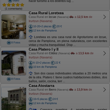
Video
hacer turismo a los distintos lug ...
(1 comentario)
Casa Rural Loretxea
Casa Rural en
Izcue
a
12,5 km
de
(Navarra)
Irurtzun (Navarra)
10-20+2 plazas
20 €
12 km de Pamplona
Loretxea es una casa rural de Agroturismo en Izcue,
cerca de Pamplona, en plena naturaleza, con excelentes
8 Fotos
vistas y mucha tranquilidad. Disp ...
Casa Platero I y II
Casa Rural en
Cildoz
a
13,5 km
de
(Navarra)
Irurtzun (Navarra)
6-10+2 plazas
22 €
10 km de Pamplona
Son dos casas individuales situadas a 20 metros una
de la otra. Platero I: tiene cuatros habitaciones dobles, dos
8 Fotos
baños, salón, cocina, terr ...
Casa Atostarra
Casa Rural en
Ibero
a
13,9 km
de
(Navarra)
Irurtzun (Navarra)
16+5 plazas
24 €
12 km de Pamplona
Conozca nuestros 4 apartamentos rurales