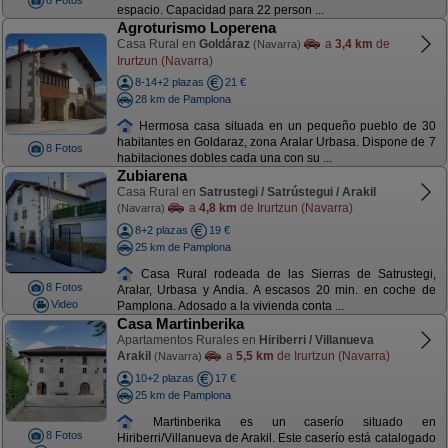
8 Fotos
espacio. Capacidad para 22 person ...
Agroturismo Loperena
Casa Rural en
Goldáraz
a
3,4 km
de
(Navarra)
Irurtzun (Navarra)
8-14+2 plazas
21 €
28 km de Pamplona
Hermosa casa situada en un pequeño pueblo de 30
habitantes en Goldaraz, zona Aralar Urbasa. Dispone de 7
8 Fotos
habitaciones dobles cada una con su ...
Zubiarena
Casa Rural en
Satrustegi / Satrústegui / Arakil
a
4,8 km
de Irurtzun (Navarra)
(Navarra)
8+2 plazas
19 €
25 km de Pamplona
Casa Rural rodeada de las Sierras de Satrustegi,
8 Fotos
Aralar, Urbasa y Andia. A escasos 20 min. en coche de
Video
Pamplona. Adosado a la vivienda conta ...
Casa Martinberika
Apartamentos Rurales en
Hiriberri / Villanueva
Arakil
a
5,5 km
de Irurtzun (Navarra)
(Navarra)
10+2 plazas
17 €
25 km de Pamplona
Martinberika es un caserío situado en
8 Fotos
Hiriberri/Villanueva de Arakil. Este caserío está catalogado