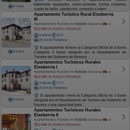
totalmente equipados: salón-comedor, cocina completa,
8 Fotos
cuarto de baño, calefacción, conexión a intern ...
Apartamento Turístico Rural Etxeberria
III
Apartamentos Rurales en
Iraizotz
a
(Navarra)
15,1 km
de Irurtzun (Navarra)
4 plazas
20 €
25 km de Pamplona
El apartamento III tiene la Categoría Oficial de 3 llaves
8 Fotos
Categoría 3 llaves otorgada por el Departamento de
Turismo del Gobierno de Navarra ...
Apartamentos Turísticos Rurales
Etxeberria I
Apartamentos Rurales en
Iraizotz
a
(Navarra)
15,1 km
de Irurtzun (Navarra)
4 plazas
17 €
25 km de Pamplona
El apartamento I tiene la Categoría Oficial de 2 llaves
8 Fotos
otorgada por el Departamento de Turismo del Gobierno de
Navarra y una capacidad para ...
Apartamentos Turísticos Rurales
Etxeberria II
Apartamentos Rurales en
Iraizotz
a
(Navarra)
15,1 km
de Irurtzun (Navarra)