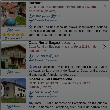
Iturburu
Casa Rural en
Lekunberri
a
11,1 km
(Navarra)
de Irurtzun (Navarra)
2-18+3 plazas
20 €
35 km de Pamplona
Iturburu es una casa de nueva construcción, situada
8 Fotos
en el casco antiguo de Lekunberri, a los pies de la via
verde del plazaola. Es un lugar ...
(1 comentario)
Casa Rural Sagastietxea I y II
Casa Rural en
Eguaras
a
11,2 km
de
(Navarra)
Irurtzun (Navarra)
10-22 plazas
25 €
14 km de Pamplona
Sagastietxea I y II se encuentra en Eguaras (valle
de Atez), en la provincia de Navarra. Casa rural a pocos
8 Fotos
kilometros de Pamplona, ideal pa ...
Hostal Rural Huartearena
Hostal Rural en
Iza
a
12,1 km
de
(Navarra)
Irurtzun (Navarra)
10+1 plazas
25 €
10 km de Pamplona
Hostal Rural al noroeste de Pamplona, en Iza, pueblo
8 Fotos
de la Comarca de Pamplona, buen punto de partida para