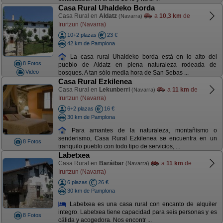
Casa Rural Uhaldeko Borda
Casa Rural en
Aldatz
a
10,3 km
de
(Navarra)
Irurtzun (Navarra)
10+2 plazas
23 €
42 km de Pamplona
La casa rural Uhaldeko borda está en lo alto del
8 Fotos
pueblo de Aldatz en plena naturaleza rodeada de
Video
bosques. A tan sólo media hora de San Sebas ...
Casa Rural Ezkilenea
Casa Rural en
Lekunberri
a
11 km
de
(Navarra)
Irurtzun (Navarra)
6+2 plazas
16 €
30 km de Pamplona
Para amantes de la naturaleza, montañismo o
senderismo, Casa Rural Ezkilenea se encuentra en un
8 Fotos
tranquilo pueblo con todo tipo de servicios, ...
Labetxea
Casa Rural en
Baráibar
a
11 km
de
(Navarra)
Irurtzun (Navarra)
6 plazas
26 €
30 km de Pamplona
Labetxea es una casa rural con encanto de alquiler
integro. Labetxea tiene capacidad para seis personas y es
8 Fotos
cálida y acogedora. Nos encontr ...