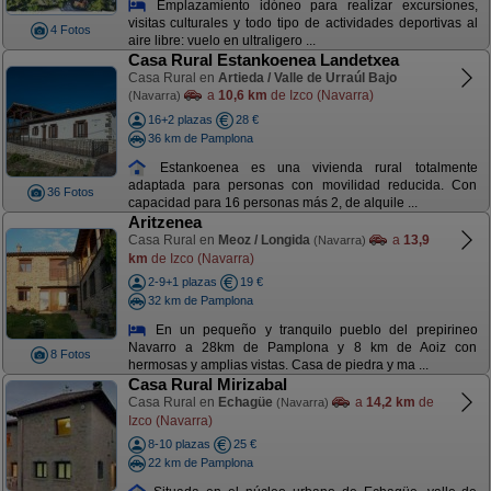
Emplazamiento idóneo para realizar excursiones,
visitas culturales y todo tipo de actividades deportivas al
4 Fotos
aire libre: vuelo en ultraligero ...
Casa Rural Estankoenea Landetxea
Casa Rural en
Artieda / Valle de Urraúl Bajo
a
10,6 km
de Izco (Navarra)
(Navarra)
16+2 plazas
28 €
36 km de Pamplona
Estankoenea es una vivienda rural totalmente
adaptada para personas con movilidad reducida. Con
36 Fotos
capacidad para 16 personas más 2, de alquile ...
Aritzenea
Casa Rural en
Meoz / Longida
a
13,9
(Navarra)
km
de Izco (Navarra)
2-9+1 plazas
19 €
32 km de Pamplona
En un pequeño y tranquilo pueblo del prepirineo
Navarro a 28km de Pamplona y 8 km de Aoiz con
8 Fotos
hermosas y amplias vistas. Casa de piedra y ma ...
Casa Rural Mirizabal
Casa Rural en
Echagüe
a
14,2 km
de
(Navarra)
Izco (Navarra)
8-10 plazas
25 €
22 km de Pamplona