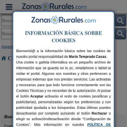
INFORMACIÓN BÁSICA SOBRE
COOKIES
Alojamientos
>
Navarra
> Izco
Bienvenid@ a la información básica sobre las cookies de
Casas Rurales cerca de Izco
nuestro portal responsabilidad de
Mario Temprado Casas
.
Una cookie o galleta informática es un pequeño archivo de
información que se guarda en tu pc, smartphone o tablet al
visitar el portal. Algunas son nuestras y otras pertenecen a
empresas externas que nos prestan servicios. Las activadas
y necesarias para que todo funcione correctamente son las
Cookies Técnicas y no necesitan de tu autorización. Al pulsar
el botón
Aceptar
activarás el resto de cookies (analíticas y
Hotel Rural Quinto Real
rs.
24-36+14 pers.
publicitarias), personalizadas según tus preferencias y con
 €
28 €
Eugi (Navarra)
desde
publicidad ajustada a tus búsquedas. Estas últimas puedes
desactivarlas por completo pulsando el botón
Rechazar
o
Buscar
elegir su activación/desactivación desde “Configuración de
Cookies”. Más información en nuestra
POLÍTICA DE
Comunidades: