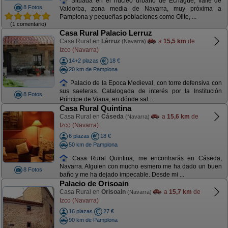
Situada en el núcleo urbano de Echagüe, valle de
8 Fotos
Valdorba, zona media de Navarra, muy próxima a
Pamplona y pequeñas poblaciones como Olite, ...
(1 comentario)
Casa Rural Palacio Lerruz
Casa Rural en
Lérruz
a
15,5 km
de
(Navarra)
Izco (Navarra)
14+2 plazas
18 €
20 km de Pamplona
Palacio de la Epoca Medieval, con torre defensiva con
sus saeteras. Catalogada de interés por la Institución
8 Fotos
Príncipe de Viana, en dónde sal ...
Casa Rural Quintina
Casa Rural en
Cáseda
a
15,6 km
de
(Navarra)
Izco (Navarra)
6 plazas
18 €
50 km de Pamplona
Casa Rural Quintina, me encontrarás en Cáseda,
Navarra. Alguien con mucho esmero me ha dado un buen
8 Fotos
baño y me ha dejado impecable. Desde mi ...
Palacio de Orisoain
Casa Rural en
Orisoain
a
15,7 km
de
(Navarra)
Izco (Navarra)
16 plazas
27 €
90 km de Pamplona