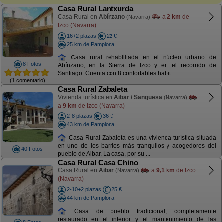
Casa Rural Lantxurda
Casa Rural en
Abínzano
a
2 km
de
(Navarra)
Izco (Navarra)
16+2 plazas
22 €
25 km de Pamplona
Casa rural rehabilitada en el núcleo urbano de
8 Fotos
Abínzano, en la Sierra de Izco y en el recorrido de
Santiago. Cuenta con 8 confortables habit ...
(1 comentario)
Casa Rural Zabaleta
Vivienda turística en
Aibar / Sangüesa
(Navarra)
a
9 km
de Izco (Navarra)
2-8 plazas
36 €
43 km de Pamplona
Casa Rural Zabaleta es una vivienda turística situada
en uno de los barrios más tranquilos y acogedores del
40 Fotos
pueblo de Aibar. La casa, por su ...
Casa Rural Casa Chino
Casa Rural en
Aibar
a
9,1 km
de Izco
(Navarra)
(Navarra)
2-10+2 plazas
25 €
44 km de Pamplona
Casa de pueblo tradicional, completamente
restaurado en el interior y el mantenimiento de las