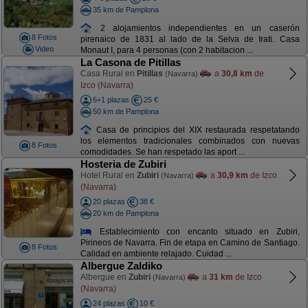
35 km de Pamplona
2 alojamientos independientes en un caserón
8 Fotos
pirenaico de 1831 al lado de la Selva de Irati. Casa
Video
Monaut I, para 4 personas (con 2 habitacion ...
La Casona de Pitillas
Casa Rural en
Pitillas
a
30,8 km
de
(Navarra)
Izco (Navarra)
6+1 plazas
25 €
50 km de Pamplona
Casa de principios del XIX restaurada respetatando
los elementos tradicionales combinados con nuevas
8 Fotos
comodidades. Se han respetado las aport ...
Hosteria de Zubiri
Hotel Rural en
Zubiri
a
30,9 km
de Izco
(Navarra)
(Navarra)
20 plazas
38 €
20 km de Pamplona
Establecimiento con encanto situado en Zubiri,
Pirineos de Navarra. Fin de etapa en Camino de Santiago.
8 Fotos
Calidad en ambiente relajado. Cuidad ...
Albergue Zaldiko
Albergue en
Zubiri
a
31 km
de Izco
(Navarra)
(Navarra)
24 plazas
10 €