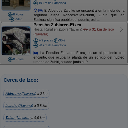
19 km de Pamplona
El Albergue Zaldiko se encuentra en la meta de la
8 Fotos
segunda etapa Roncesvalles-Zubiri, Zubiri que en
Video
Euskera significa pueblo del puente, es l ...
Pensión Zubiaren-Etxea
Hostal Rural en
Zubiri
a
31 km
de Izco
(Navarra)
(Navarra)
7-9 plazas
30 €
20 km de Pamplona
La Pensión Zubiaren Etxea, es un alojamiento con
encanto, que ocupa la planta de un edificio del núcleo
8 Fotos
urbano de Zubiri, situado junto al P ...
Cerca de Izco:
Abinzano
(Navarra)
a 2 km
Leache
(Navarra)
a 5,8 km
Tabar
(Navarra)
a 6,9 km