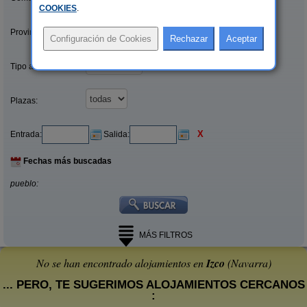
COOKIES
.
Provincias/Islas:
Tipo alquiler:
Plazas:
X
Entrada:
Salida:
Fechas más buscadas
pueblo:
MÁS FILTROS
No se han encontrado alojamientos en
Izco
(Navarra)
... PERO, TE SUGERIMOS ALOJAMIENTOS CERCANOS
: