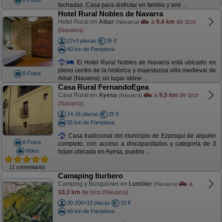
8 Fotos
fachadas. Casa para disfrutar en familia y ami ...
Hotel Rural Nobles de Navarra
Hotel Rural en
Aibar
a
9,4 km
de Izco
(Navarra)
(Navarra)
22+3 plazas
35 €
40 km de Pamplona
El Hotel Rural Nobles de Navarra está ubicado en
pleno centro de la histórica y majestuosa villa medieval de
8 Fotos
Aibar (Navarra), un lugar idóne ...
Casa Rural FernandoEgea
Casa Rural en
Ayesa
a
9,5 km
de Izco
(Navarra)
(Navarra)
14-16 plazas
25 €
55 km de Pamplona
Casa tradicional del municipio de Ezprogui de alquiler
8 Fotos
completo, con acceso a discapacitados y categoría de 3
Video
hojas ubicada en Ayesa, pueblo ...
(1 comentario)
Camaping Iturbero
Camping y Bungalows en
Lumbier
a
(Navarra)
10,3 km
de Izco (Navarra)
30-200+10 plazas
10 €
40 km de Pamplona