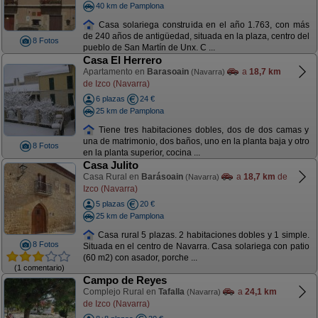
40 km de Pamplona
Casa solariega construida en el año 1.763, con más
de 240 años de antigüedad, situada en la plaza, centro del
8 Fotos
pueblo de San Martín de Unx. C ...
Casa El Herrero
Apartamento en
Barasoain
a
18,7 km
(Navarra)
de Izco (Navarra)
6 plazas
24 €
25 km de Pamplona
Tiene tres habitaciones dobles, dos de dos camas y
una de matrimonio, dos baños, uno en la planta baja y otro
8 Fotos
en la planta superior, cocina ...
Casa Julito
Casa Rural en
Barásoain
a
18,7 km
de
(Navarra)
Izco (Navarra)
5 plazas
20 €
25 km de Pamplona
Casa rural 5 plazas. 2 habitaciones dobles y 1 simple.
8 Fotos
Situada en el centro de Navarra. Casa solariega con patio
(60 m2) con asador, porche ...
(1 comentario)
Campo de Reyes
Complejo Rural en
Tafalla
a
24,1 km
(Navarra)
de Izco (Navarra)