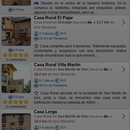
Situado en el centro de la Navarra histórica. En la
comarca la Valdorba, integrada por pequeñas aldeas,
8 Fotos
algunas incluso despobladas, pero qu ...
Casa Rural El Pajar
Casa Rural en
Orísoain
a
15,7 km
de
(Navarra)
Izco (Navarra)
2-4 plazas
30 €
25 km de Pamplona
Casa completa para 4 personas. Totalmente equipada.
8 Fotos
Confortable y acogedora con una decoración rústica
donde encontraras todo lo que necesit ...
(1 comentario)
Casa Rural Villa Martín
Casa Rural en
San Martín de Unx
a
(Navarra)
18,4 km
de Izco (Navarra)
6-7 plazas
16 €
38 km de Pamplona
Casa Rural ubicada en la localidad de San Martín de
8 Fotos
Unx, junto a Ujue, se encuentra esta casa rural de
edificación moderna rodeada de 400m. ...
(1 comentario)
Casa Lerga
Casa Rural en
San Martín de Unx
a
(Navarra)
18,4 km
de Izco (Navarra)
2-6 plazas
20 €