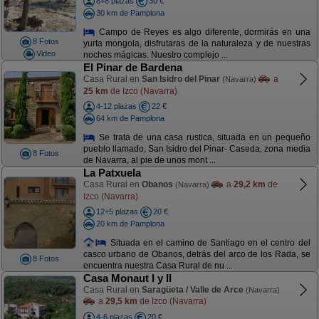
8+8 plazas
30 €
30 km de Pamplona
Campo de Reyes es algo diferente, dormirás en una
8 Fotos
yurta mongola, disfrutaras de la naturaleza y de nuestras
Video
noches mágicas. Nuestro complejo ...
El Pinar de Bardena
Casa Rural en
San Isidro del Pinar
a
(Navarra)
25 km
de Izco (Navarra)
4-12 plazas
22 €
64 km de Pamplona
Se trata de una casa rustica, situada en un pequeño
pueblo llamado, San Isidro del Pinar- Caseda, zona media
8 Fotos
de Navarra, al pie de unos mont ...
La Patxuela
Casa Rural en
Obanos
a
29,2 km
de
(Navarra)
Izco (Navarra)
12+5 plazas
20 €
20 km de Pamplona
Situada en el camino de Santiago en el centro del
casco urbano de Obanos, detrás del arco de los Rada, se
8 Fotos
encuentra nuestra Casa Rural de nu ...
Casa Monaut I y II
Casa Rural en
Saragüeta / Valle de Arce
(Navarra)
a
29,5 km
de Izco (Navarra)
4-6 plazas
20 €