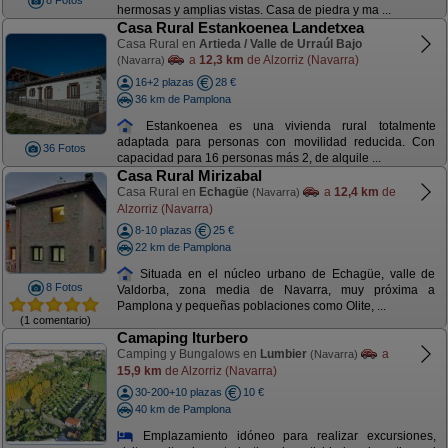
8 Fotos
hermosas y amplias vistas. Casa de piedra y ma ...
Casa Rural Estankoenea Landetxea
Casa Rural en
Artieda / Valle de Urraúl Bajo
a
12,3 km
de Alzorriz (Navarra)
(Navarra)
16+2 plazas
28 €
36 km de Pamplona
Estankoenea es una vivienda rural totalmente
adaptada para personas con movilidad reducida. Con
36 Fotos
capacidad para 16 personas más 2, de alquile ...
Casa Rural Mirizabal
Casa Rural en
Echagüe
a
12,4 km
de
(Navarra)
Alzorriz (Navarra)
8-10 plazas
25 €
22 km de Pamplona
Situada en el núcleo urbano de Echagüe, valle de
8 Fotos
Valdorba, zona media de Navarra, muy próxima a
Pamplona y pequeñas poblaciones como Olite, ...
(1 comentario)
Camaping Iturbero
Camping y Bungalows en
Lumbier
a
(Navarra)
15,9 km
de Alzorriz (Navarra)
30-200+10 plazas
10 €
40 km de Pamplona
Emplazamiento idóneo para realizar excursiones,