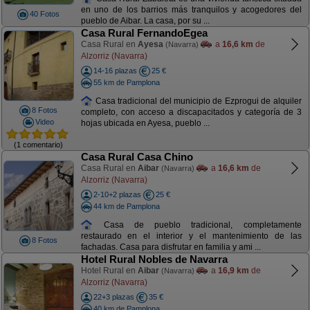
en uno de los barrios más tranquilos y acogedores del
40 Fotos
pueblo de Aibar. La casa, por su ...
Casa Rural FernandoEgea
Casa Rural en
Ayesa
a
16,6 km
de
(Navarra)
Alzorriz (Navarra)
14-16 plazas
25 €
55 km de Pamplona
Casa tradicional del municipio de Ezprogui de alquiler
8 Fotos
completo, con acceso a discapacitados y categoría de 3
Video
hojas ubicada en Ayesa, pueblo ...
(1 comentario)
Casa Rural Casa Chino
Casa Rural en
Aibar
a
16,6 km
de
(Navarra)
Alzorriz (Navarra)
2-10+2 plazas
25 €
44 km de Pamplona
Casa de pueblo tradicional, completamente
restaurado en el interior y el mantenimiento de las
8 Fotos
fachadas. Casa para disfrutar en familia y ami ...
Hotel Rural Nobles de Navarra
Hotel Rural en
Aibar
a
16,9 km
de
(Navarra)
Alzorriz (Navarra)
22+3 plazas
35 €
40 km de Pamplona