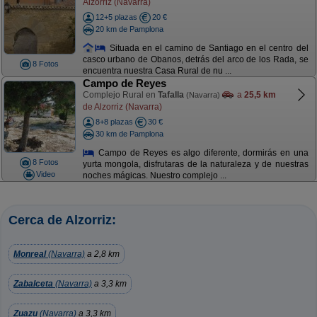
Alzorriz (Navarra)
12+5 plazas
20 €
20 km de Pamplona
Situada en el camino de Santiago en el centro del
casco urbano de Obanos, detrás del arco de los Rada, se
8 Fotos
encuentra nuestra Casa Rural de nu ...
Campo de Reyes
Complejo Rural en
Tafalla
a
25,5 km
(Navarra)
de Alzorriz (Navarra)
8+8 plazas
30 €
30 km de Pamplona
Campo de Reyes es algo diferente, dormirás en una
8 Fotos
yurta mongola, disfrutaras de la naturaleza y de nuestras
Video
noches mágicas. Nuestro complejo ...
Cerca de Alzorriz:
Monreal
(Navarra)
a 2,8 km
Zabalceta
(Navarra)
a 3,3 km
Zuazu
(Navarra)
a 3,3 km