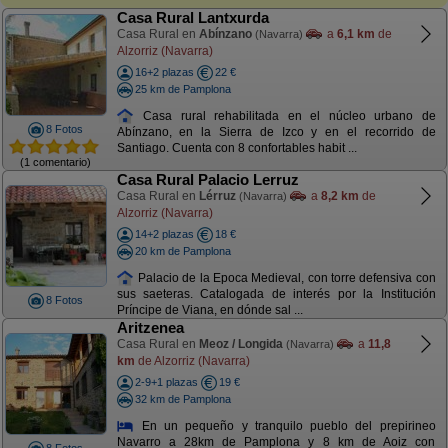
Casa Rural Lantxurda
Casa Rural en
Abínzano
a
6,1 km
de
(Navarra)
Alzorriz (Navarra)
16+2 plazas
22 €
25 km de Pamplona
Casa rural rehabilitada en el núcleo urbano de
8 Fotos
Abínzano, en la Sierra de Izco y en el recorrido de
Santiago. Cuenta con 8 confortables habit ...
(1 comentario)
Casa Rural Palacio Lerruz
Casa Rural en
Lérruz
a
8,2 km
de
(Navarra)
Alzorriz (Navarra)
14+2 plazas
18 €
20 km de Pamplona
Palacio de la Epoca Medieval, con torre defensiva con
sus saeteras. Catalogada de interés por la Institución
8 Fotos
Príncipe de Viana, en dónde sal ...
Aritzenea
Casa Rural en
Meoz / Longida
a
11,8
(Navarra)
km
de Alzorriz (Navarra)
2-9+1 plazas
19 €
32 km de Pamplona
En un pequeño y tranquilo pueblo del prepirineo
Navarro a 28km de Pamplona y 8 km de Aoiz con