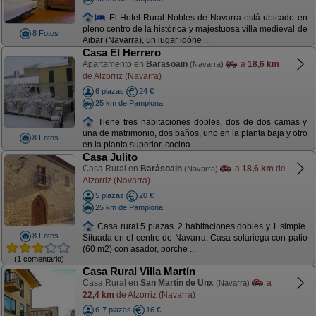
El Hotel Rural Nobles de Navarra está ubicado en
pleno centro de la histórica y majestuosa villa medieval de
8 Fotos
Aibar (Navarra), un lugar idóne ...
Casa El Herrero
Apartamento en
Barasoain
a
18,6 km
(Navarra)
de Alzorriz (Navarra)
6 plazas
24 €
25 km de Pamplona
Tiene tres habitaciones dobles, dos de dos camas y
una de matrimonio, dos baños, uno en la planta baja y otro
8 Fotos
en la planta superior, cocina ...
Casa Julito
Casa Rural en
Barásoain
a
18,6 km
de
(Navarra)
Alzorriz (Navarra)
5 plazas
20 €
25 km de Pamplona
Casa rural 5 plazas. 2 habitaciones dobles y 1 simple.
8 Fotos
Situada en el centro de Navarra. Casa solariega con patio
(60 m2) con asador, porche ...
(1 comentario)
Casa Rural Villa Martín
Casa Rural en
San Martín de Unx
a
(Navarra)
22,4 km
de Alzorriz (Navarra)
6-7 plazas
16 €