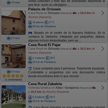
visitas culturales y todo tipo de actividades deportivas al
4 Fotos
aire libre: vuelo en ultraligero ...
Palacio de Orisoain
Casa Rural en
Orisoain
a
16,4 km
de
(Navarra)
Alzorriz (Navarra)
16 plazas
27 €
90 km de Pamplona
Situado en el centro de la Navarra histórica. En la
comarca la Valdorba, integrada por pequeñas aldeas,
8 Fotos
algunas incluso despobladas, pero qu ...
Casa Rural El Pajar
Casa Rural en
Orísoain
a
16,5 km
de
(Navarra)
Alzorriz (Navarra)
2-4 plazas
30 €
25 km de Pamplona
Casa completa para 4 personas. Totalmente equipada.
8 Fotos
Confortable y acogedora con una decoración rústica
donde encontraras todo lo que necesit ...
(1 comentario)
Casa Rural Zabaleta
Vivienda turística en
Aibar / Sangüesa
(Navarra)
a
16,5 km
de Alzorriz (Navarra)
2-8 plazas
36 €
43 km de Pamplona
Casa Rural Zabaleta es una vivienda turística situada