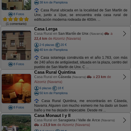
38 km de Pamplona
Casa Rural ubicada en la localidad de San Martín de
8 Fotos
Unx, junto a Ujue, se encuentra esta casa rural de
edificación moderna rodeada de 400m. ...
(1 comentario)
Casa Lerga
Casa Rural en
San Martín de Unx
a
(Navarra)
22,4 km
de Alzorriz (Navarra)
2-6 plazas
20 €
40 km de Pamplona
Casa solariega construida en el año 1.763, con más
de 240 años de antigüedad, situada en la plaza, centro del
8 Fotos
pueblo de San Martín de Unx. C ...
Casa Rural Quintina
Casa Rural en
Cáseda
a
23 km
de
(Navarra)
Alzorriz (Navarra)
6 plazas
18 €
50 km de Pamplona
Casa Rural Quintina, me encontrarás en Cáseda,
Navarra. Alguien con mucho esmero me ha dado un buen
8 Fotos
baño y me ha dejado impecable. Desde mi ...
Casa Monaut I y II
Casa Rural en
Saragüeta / Valle de Arce
(Navarra)
a
23,9 km
de Alzorriz (Navarra)