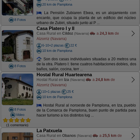
20 km de Pamplona
La Pensión Zubiaren Etxea, es un alojamiento con
encanto, que ocupa la planta de un edificio del núcleo
8 Fotos
urbano de Zubiri, situado junto al P ...
Casa Platero I y II
Casa Rural en
Cildoz
a
24,3 km
de
(Navarra)
Alzorriz (Navarra)
6-10+2 plazas
22 €
10 km de Pamplona
Son dos casas individuales situadas a 20 metros una
de la otra. Platero I: tiene cuatros habitaciones dobles, dos
8 Fotos
baños, salón, cocina, terr ...
Hostal Rural Huartearena
Hostal Rural en
Iza
a
24,8 km
de
(Navarra)
Alzorriz (Navarra)
10+1 plazas
25 €
10 km de Pamplona
Hostal Rural al noroeste de Pamplona, en Iza, pueblo
8 Fotos
de la Comarca de Pamplona, buen punto de partida para
Video
hacer turismo a los distintos lug ...
(1 comentario)
La Patxuela
Casa Rural en
Obanos
a
25,5 km
de
(Navarra)