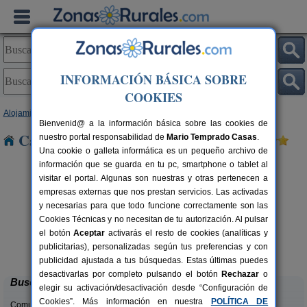
INFORMACIÓN BÁSICA SOBRE
COOKIES
Alojamientos
>
Navarra
> Alzorriz
Bienvenid@ a la información básica sobre las cookies de
Casas Rurales cerca de Alzorriz
nuestro portal responsabilidad de
Mario Temprado Casas
.
Una cookie o galleta informática es un pequeño archivo de
información que se guarda en tu pc, smartphone o tablet al
visitar el portal. Algunas son nuestras y otras pertenecen a
empresas externas que nos prestan servicios. Las activadas
y necesarias para que todo funcione correctamente son las
Cookies Técnicas y no necesitan de tu autorización. Al pulsar
el botón
Aceptar
activarás el resto de cookies (analíticas y
Casa Binahia
rs.
18-38 pers.
publicitarias), personalizadas según tus preferencias y con
 €
30 €
Arraioz (Navarra)
desde
publicidad ajustada a tus búsquedas. Estas últimas puedes
desactivarlas por completo pulsando el botón
Rechazar
o
Buscar
elegir su activación/desactivación desde “Configuración de
Cookies”. Más información en nuestra
POLÍTICA DE
Comunidades: