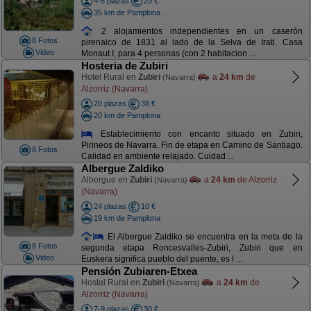
4-6 plazas
20 €
35 km de Pamplona
2 alojamientos independientes en un caserón
8 Fotos
pirenaico de 1831 al lado de la Selva de Irati. Casa
Video
Monaut I, para 4 personas (con 2 habitacion ...
Hosteria de Zubiri
Hotel Rural en
Zubiri
a
24 km
de
(Navarra)
Alzorriz (Navarra)
20 plazas
38 €
20 km de Pamplona
Establecimiento con encanto situado en Zubiri,
Pirineos de Navarra. Fin de etapa en Camino de Santiago.
8 Fotos
Calidad en ambiente relajado. Cuidad ...
Albergue Zaldiko
Albergue en
Zubiri
a
24 km
de Alzorriz
(Navarra)
(Navarra)
24 plazas
10 €
19 km de Pamplona
El Albergue Zaldiko se encuentra en la meta de la
8 Fotos
segunda etapa Roncesvalles-Zubiri, Zubiri que en
Video
Euskera significa pueblo del puente, es l ...
Pensión Zubiaren-Etxea
Hostal Rural en
Zubiri
a
24 km
de
(Navarra)
Alzorriz (Navarra)
7-9 plazas
30 €