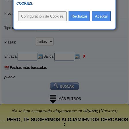
COOKIES
.
Provincias/Islas:
Tipo alquiler:
Plazas:
X
Entrada:
Salida:
Fechas más buscadas
pueblo:
MÁS FILTROS
No se han encontrado alojamientos en
Alzorriz
(Navarra)
... PERO, TE SUGERIMOS ALOJAMIENTOS CERCANOS
: