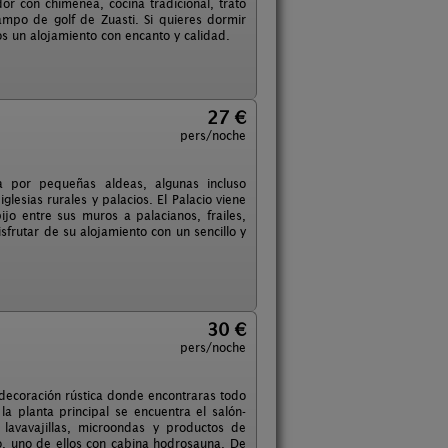
or con chimenea, cocina tradicional, trato
ampo de golf de Zuasti. Si quieres dormir
os un alojamiento con encanto y calidad.
27 €
pers/noche
da por pequeñas aldeas, algunas incluso
sias rurales y palacios. El Palacio viene
jo entre sus muros a palacianos, frailes,
disfrutar de su alojamiento con un sencillo y
30 €
pers/noche
ecoración rústica donde encontraras todo
la planta principal se encuentra el salón-
lavavajillas, microondas y productos de
o, uno de ellos con cabina hodrosauna. De