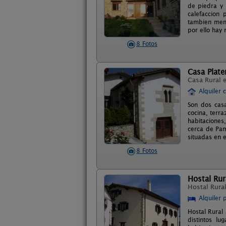
de piedra y 
calefaccion
tambien mena
por ello hay
8 Fotos
Casa Plater
Casa Rural 
Alquiler 
Son dos casa
cocina, terra
habitaciones
cerca de Pam
situadas en e
8 Fotos
Hostal Rur
Hostal Rura
Alquiler 
Hostal Rural
distintos l