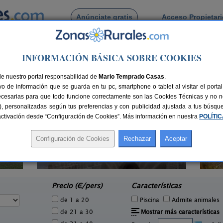
Anúnciate gratis
Acceso Propietar
Busca por pueblo
INFORMACIÓN BÁSICA SOBRE COOKIES
 de Labiano
de nuestro portal responsabilidad de
Mario Temprado Casas
.
o de información que se guarda en tu pc, smartphone o tablet al visitar el port
ecesarias para que todo funcione correctamente son las Cookies Técnicas y no ne
rias), personalizadas según tus preferencias y con publicidad ajustada a tus búsq
sactivación desde “Configuración de Cookies”. Más información en nuestra
POLÍTI
Casa Rural Haitzetxea
2 pers.
15 pers.
25 €
30 €
Azpilkueta (Navarra)
e
desde
Precio (€/pers)
Características
de 1 a 20
Piscina
Admite animales
de 21 a 30
Mostrar más características