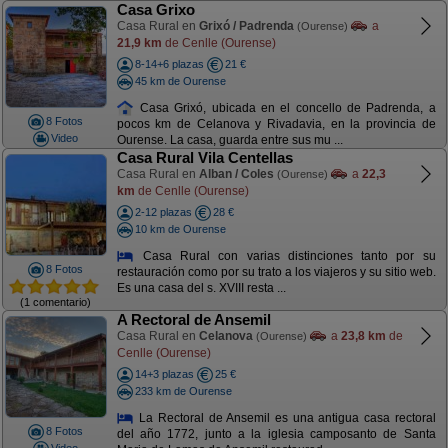
Casa Grixo
Casa Rural en
Grixó / Padrenda
a
(Ourense)
21,9 km
de Cenlle (Ourense)
8-14+6 plazas
21 €
45 km de Ourense
Casa Grixó, ubicada en el concello de Padrenda, a
8 Fotos
pocos km de Celanova y Rivadavia, en la provincia de
Video
Ourense. La casa, guarda entre sus mu ...
Casa Rural Vila Centellas
Casa Rural en
Alban / Coles
a
22,3
(Ourense)
km
de Cenlle (Ourense)
2-12 plazas
28 €
10 km de Ourense
Casa Rural con varias distinciones tanto por su
8 Fotos
restauración como por su trato a los viajeros y su sitio web.
Es una casa del s. XVIII resta ...
(1 comentario)
A Rectoral de Ansemil
Casa Rural en
Celanova
a
23,8 km
de
(Ourense)
Cenlle (Ourense)
14+3 plazas
25 €
233 km de Ourense
La Rectoral de Ansemil es una antigua casa rectoral
8 Fotos
del año 1772, junto a la iglesia camposanto de Santa
Video