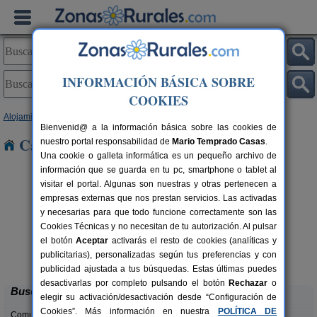
INFORMACIÓN BÁSICA SOBRE
COOKIES
Alojamientos
>
Galicia
>
Ourense
> Cenlle
Bienvenid@ a la información básica sobre las cookies de
Casas Rurales cerca de Cenlle
nuestro portal responsabilidad de
Mario Temprado Casas
.
Una cookie o galleta informática es un pequeño archivo de
información que se guarda en tu pc, smartphone o tablet al
visitar el portal. Algunas son nuestras y otras pertenecen a
empresas externas que nos prestan servicios. Las activadas
y necesarias para que todo funcione correctamente son las
Cookies Técnicas y no necesitan de tu autorización. Al pulsar
el botón
Aceptar
activarás el resto de cookies (analíticas y
Casa Baralló
rs.
7+1 pers.
publicitarias), personalizadas según tus preferencias y con
 €
24 €
Lobios (Ourense)
desde
publicidad ajustada a tus búsquedas. Estas últimas puedes
desactivarlas por completo pulsando el botón
Rechazar
o
Buscar
elegir su activación/desactivación desde “Configuración de
Cookies”. Más información en nuestra
POLÍTICA DE
Comunidades: