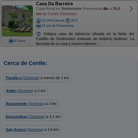
Casa Da Barreira
Casa Rural en
Soutomaior
a
39,4
(Pontevedra)
km
de Cenlle (Ourense)
10-20+6 plazas
20 €
15 km de Pontevedra
Antigua casa de labranza situada en la falda del
Castillo de Soutomaior rodeada de amplios jardines. La
8 Fotos
fachada de la casa y muros interiore ...
Cerca de Cenlle:
Paraño o
(Ourense)
a menos de 1 km
Xubin
(Ourense)
a 2 km
Razamonde
(Ourense)
a 3 km
Eirasvedras
(Ourense)
a 3,1 km
San Amaro
(Ourense)
a 3,6 km