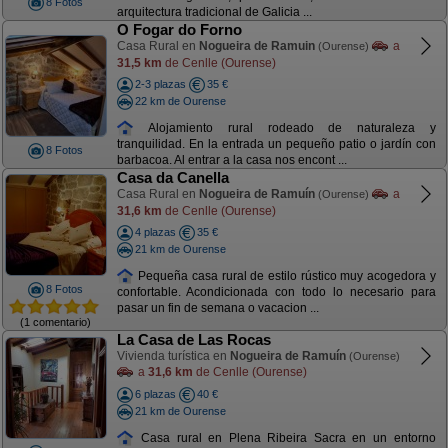
8 Fotos
arquitectura tradicional de Galicia ...
O Fogar do Forno
Casa Rural en
Nogueira de Ramuin
a
(Ourense)
31,5 km
de Cenlle (Ourense)
2-3 plazas
35 €
22 km de Ourense
Alojamiento rural rodeado de naturaleza y
tranquilidad. En la entrada un pequeño patio o jardín con
8 Fotos
barbacoa. Al entrar a la casa nos encont ...
Casa da Canella
Casa Rural en
Nogueira de Ramuín
a
(Ourense)
31,6 km
de Cenlle (Ourense)
4 plazas
35 €
21 km de Ourense
Pequeña casa rural de estilo rústico muy acogedora y
8 Fotos
confortable. Acondicionada con todo lo necesario para
pasar un fin de semana o vacacion ...
(1 comentario)
La Casa de Las Rocas
Vivienda turística en
Nogueira de Ramuín
(Ourense)
a
31,6 km
de Cenlle (Ourense)
6 plazas
40 €
21 km de Ourense
Casa rural en Plena Ribeira Sacra en un entorno