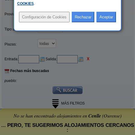
COOKIES
.
Provincias/Islas:
Tipo alquiler:
Plazas:
X
Entrada:
Salida:
Fechas más buscadas
pueblo:
MÁS FILTROS
No se han encontrado alojamientos en
Cenlle
(Ourense)
... PERO, TE SUGERIMOS ALOJAMIENTOS CERCANOS
: