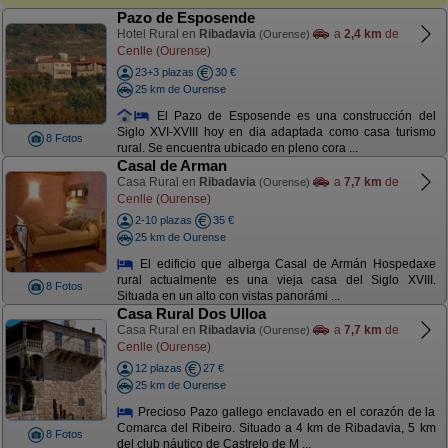
Pazo de Esposende
Hotel Rural en
Ribadavia
a
2,4 km
de
(Ourense)
Cenlle (Ourense)
23+3 plazas
30 €
25 km de Ourense
El Pazo de Esposende es una construcción del
Siglo XVI-XVIII hoy en dia adaptada como casa turismo
8 Fotos
rural. Se encuentra ubicado en pleno cora ...
Casal de Arman
Casa Rural en
Ribadavia
a
7,7 km
de
(Ourense)
Cenlle (Ourense)
2-10 plazas
35 €
25 km de Ourense
El edificio que alberga Casal de Armán Hospedaxe
rural actualmente es una vieja casa del Siglo XVIII.
8 Fotos
Situada en un alto con vistas panorámi ...
Casa Rural Dos Ulloa
Casa Rural en
Ribadavia
a
7,7 km
de
(Ourense)
Cenlle (Ourense)
12 plazas
27 €
25 km de Ourense
Precioso Pazo gallego enclavado en el corazón de la
Comarca del Ribeiro. Situado a 4 km de Ribadavia, 5 km
8 Fotos
del club náutico de Castrelo de M ...