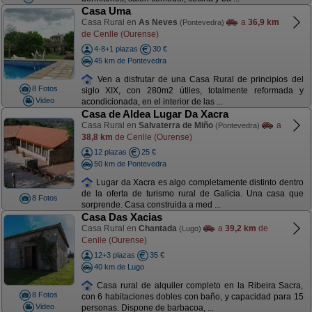
Casa Uma
Casa Rural en
As Neves
a
36,9 km
(Pontevedra)
de Cenlle (Ourense)
4-8+1 plazas
30 €
45 km de Pontevedra
Ven a disfrutar de una Casa Rural de principios del
8 Fotos
siglo XIX, con 280m2 útiles, totalmente reformada y
Video
acondicionada, en el interior de las ...
Casa de Aldea Lugar Da Xacra
Casa Rural en
Salvaterra de Miño
a
(Pontevedra)
38,8 km
de Cenlle (Ourense)
12 plazas
25 €
50 km de Pontevedra
Lugar da Xacra es algo completamente distinto dentro
de la oferta de turismo rural de Galicia. Una casa que
8 Fotos
sorprende. Casa construida a med ...
Casa Das Xacias
Casa Rural en
Chantada
a
39,2 km
de
(Lugo)
Cenlle (Ourense)
12+3 plazas
35 €
40 km de Lugo
Casa rural de alquiler completo en la Ribeira Sacra,
8 Fotos
con 6 habitaciones dobles con baño, y capacidad para 15
Video
personas. Dispone de barbacoa, ...