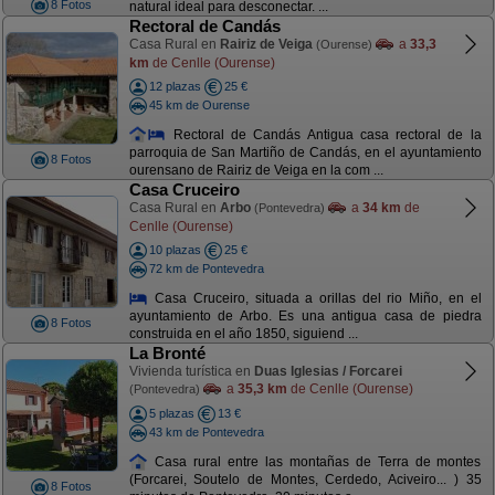
8 Fotos
natural ideal para desconectar. ...
Rectoral de Candás
Casa Rural en
Rairiz de Veiga
a
33,3
(Ourense)
km
de Cenlle (Ourense)
12 plazas
25 €
45 km de Ourense
Rectoral de Candás Antigua casa rectoral de la
parroquia de San Martiño de Candás, en el ayuntamiento
8 Fotos
ourensano de Rairiz de Veiga en la com ...
Casa Cruceiro
Casa Rural en
Arbo
a
34 km
de
(Pontevedra)
Cenlle (Ourense)
10 plazas
25 €
72 km de Pontevedra
Casa Cruceiro, situada a orillas del rio Miño, en el
ayuntamiento de Arbo. Es una antigua casa de piedra
8 Fotos
construida en el año 1850, siguiend ...
La Bronté
Vivienda turística en
Duas Iglesias / Forcarei
a
35,3 km
de Cenlle (Ourense)
(Pontevedra)
5 plazas
13 €
43 km de Pontevedra
Casa rural entre las montañas de Terra de montes
(Forcarei, Soutelo de Montes, Cerdedo, Aciveiro... ) 35
8 Fotos