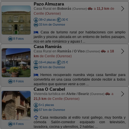
Pazo Almuzara
Casa Rural en
Boborás
a
11,3 km
de
(Ourense)
Cenlle (Ourense)
38+2 plazas
30 €
33 km de Ourense
Casa de turismo rural por habitaciones con amplio
jardín y piscina ubicada en un entorno de bellos paisajes,
8 Fotos
rico en arte románico y aguas t ...
Casa Ramirás
Casa Rural en
Ramirás / O Viso
a
18
(Ourense)
km
de Cenlle (Ourense)
16+4 plazas
25 €
30 km de Ourense
Hemos recuperado nuestra vieja casa familiar para
convertirla en una casa confortable donde recibir a todos
8 Fotos
aquellos que quieran venir a con ...
Casa O Carabel
Vivienda turística en
Alvite / Beariz
a
(Ourense)
21,5 km
de Cenlle (Ourense)
5+1 plazas
57 km de Ourense
Casa restaurada al estilo rural gallego, muy bonita y
cómoda Salón-comedor equipado con televisión,
8 Fotos
lavadora, cocina y utensilios, 2 habitac ...