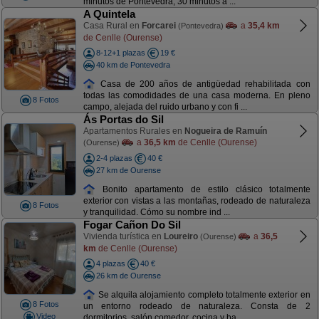
minutos de Pontevedra, 30 minutos a ...
A Quintela
Casa Rural en
Forcarei
a
35,4 km
(Pontevedra)
de Cenlle (Ourense)
8-12+1 plazas
19 €
40 km de Pontevedra
Casa de 200 años de antigüedad rehabilitada con
todas las comodidades de una casa moderna. En pleno
8 Fotos
campo, alejada del ruido urbano y con fi ...
Ás Portas do Sil
Apartamentos Rurales en
Nogueira de Ramuín
a
36,5 km
de Cenlle (Ourense)
(Ourense)
2-4 plazas
40 €
27 km de Ourense
Bonito apartamento de estilo clásico totalmente
exterior con vistas a las montañas, rodeado de naturaleza
8 Fotos
y tranquilidad. Cómo su nombre ind ...
Fogar Cañon Do Sil
Vivienda turística en
Loureiro
a
36,5
(Ourense)
km
de Cenlle (Ourense)
4 plazas
40 €
26 km de Ourense
Se alquila alojamiento completo totalmente exterior en
8 Fotos
un entorno rodeado de naturaleza. Consta de 2
Video
dormitorios, salón comedor, cocina y ba ...