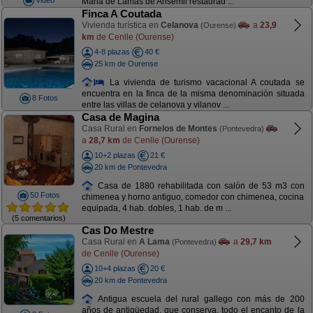
Maria de Lamas de Ansemil restaurad ...
Finca A Coutada
Vivienda turística en
Celanova
a
23,9
(Ourense)
km
de Cenlle (Ourense)
4-8 plazas
40 €
25 km de Ourense
La vivienda de turismo vacacional A coutada se
encuentra en la finca de la misma denominación situada
8 Fotos
entre las villas de celanova y vilanov ...
Casa de Magina
Casa Rural en
Fornelos de Montes
(Pontevedra)
a
28,7 km
de Cenlle (Ourense)
10+2 plazas
21 €
20 km de Pontevedra
Casa de 1880 rehabilitada con salón de 53 m3 con
50 Fotos
chimenea y horno antiguo, comedor con chimenea, cocina
equipada, 4 hab. dobles, 1 hab. de m ...
(5 comentarios)
Cas Do Mestre
Casa Rural en
A Lama
a
29,7 km
(Pontevedra)
de Cenlle (Ourense)
10+4 plazas
20 €
20 km de Pontevedra
Antigua escuela del rural gallego con más de 200
años de antigüedad, que conserva, todo el encanto de la