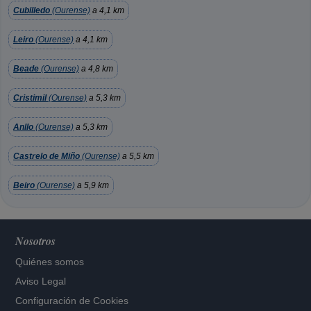
Cubilledo
(Ourense)
a 4,1 km
Leiro
(Ourense)
a 4,1 km
Beade
(Ourense)
a 4,8 km
Cristimil
(Ourense)
a 5,3 km
Anllo
(Ourense)
a 5,3 km
Castrelo de Miño
(Ourense)
a 5,5 km
Beiro
(Ourense)
a 5,9 km
Nosotros
Quiénes somos
Aviso Legal
Configuración de Cookies