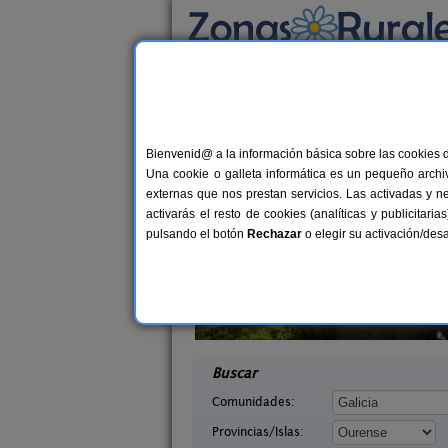
Busca por alojamiento
Alojamientos
>
Galicia
>
Ourense
> Pradocab
Casas Rurales cerca 
Bienvenid@ a la información básica sobre las cookies 
Una cookie o galleta informática es un pequeño archiv
externas que nos prestan servicios. Las activadas y n
activarás el resto de cookies (analíticas y publicita
pulsando el botón
Rechazar
o elegir su activación/de
ediante
Finca A Coutada
2-35 pers.
4-
15 €
 (Ourense)
Celanova (Ourense)
desde
desd
Buscar
Comunidades:
Provincias/Islas: