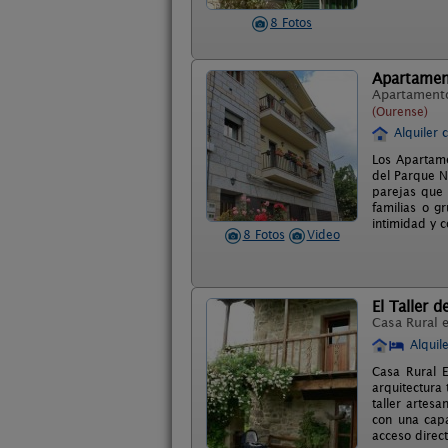
8 Fotos
Apartamen
Apartament
(Ourense)
Alquiler 
Los Apartame
del Parque N
parejas que 
familias o g
intimidad y 
8 Fotos
Video
El Taller d
Casa Rural 
Alquil
Casa Rural E
arquitectura
taller artes
con una capa
acceso direct