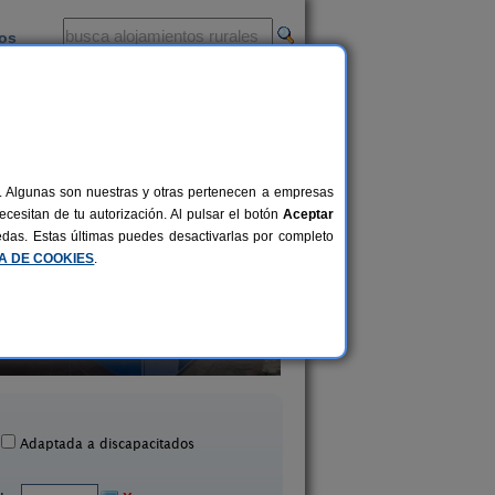
ios
-
al. Algunas son nuestras y otras pertenecen a empresas
cesitan de tu autorización. Al pulsar el botón
Aceptar
uedas. Estas últimas puedes desactivarlas por completo
CA DE COOKIES
.
Casa da Feiravella
O Fogar do Forn
24+6 pers.
30 €
Entrimo (Ourense)
Nogueira de Ramuin (O
desde
Adaptada a discapacitados