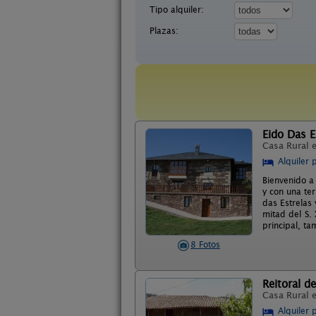
Tipo alquiler:
Plazas:
Eido Das E
Casa Rural 
Alquiler 
Bienvenido a
y con una te
das Estrelas
mitad del S.
principal, ta
8 Fotos
Reitoral d
Casa Rural 
Alquiler 