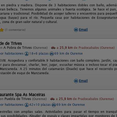
 en piedra y madera. Dispone de 3 habitaciones dobles con baño, además 
ran belleza. Tenemos algunos animales y huerta ecológica. Se hace el pan,
ariana y tradicional. Posibilidad de acoger talleres y encuentros para pequ
gua (kayac) para el río. Pequeña casa por habitaciones de Ecoagroturism
, zona de gran valor natural y cultural.
Email
(1 comentario)
de de Trives
en
A Pobra de Trives
(Ourense)
a
25,9 km
de Pradocabalos (Ourense)
por habitaciones
18+6 plazas
69 km de Ourense
VIII. Acogedora y confortable.9 habitaciones con baño completo. Jardín, capil
r para descansar, charlar, leer, jugar, escuchar música o incluso tocar el pia
Manzaneda. A 25 minutos del catamarán (Doade) que hace el recorrido por
 estación de esqui de Manzaneda.
Email
aurante Spa As Maceiras
 en
Puebla de Trives
(Ourense)
a
25,9 km
de Pradocabalos (Ourense)
por habitaciones
42+10 plazas
69 km de Ourense
estrellas con amplias salas. Actividades para pasar el tiempo en tranqu
sus posibilidades. Alquiler de esquís y clases impartidas por monitores de 