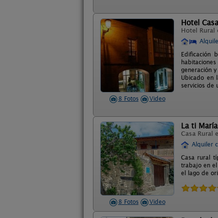
Hotel Casa
Hotel Rural
Alquil
Edificación 
habitacione
generación y
Ubicado en l
servicios de 
8 Fotos
Video
La ti María
Casa Rural 
Alquiler 
Casa rural t
trabajo en e
el lago de o
8 Fotos
Video