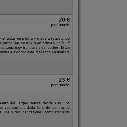
20 €
pers/noche
onstruidas en piedra y madera respetando
n cocina (40 metros cuadrados) y en la 1ª
una zona muy tranquila y sin coches. Están
intería exterior está realizada en madera
23 €
pers/noche
centro del Parque Natural desde 1995. Se
ros cuadrados aislada llena de sombra de
de una y dos habitaciones completamente