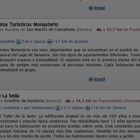
Email
tos Turísticos Monasterio
os Rurales en
San Martín de Castañeda
(Zamora)
a
33,7 km
de Prado
completo
2-8+2 plazas
127 km de Zamora
ntos Monasterio son unos alojamientos que se encuentran en el pueblo de 
atural del Lago de Sanabria. Son dos tipos de apartamentos diferentes. Tenem
busquen espacio y tranquilidad. El segundo está en la primera planta del ed
rupos de amigos más numerosos (8 personas máximo). Cada habitación tien
comodidad en grupo.
Email
e La Seda
en
Avedillo de Sanabria
(Zamora)
a
34,2 km
de Pradocabalos (Ourense
er completo y por habitaciones
12+2 plazas
110 km de Zamora
l Taller de la Seda: La edificación original es de más de 200 años y pose
 tradicional y popular típica sanabresa. Fue rehabilitada hace 12 años aprox
anal para la elaboración de productos textiles sobre seda. Está concebido pa
cidad máxima de 10 plazas más dos supletorias. Dividida en dos plantas 
o a los dos niveles de jardín. Todas las habitaciones tienen vistas a jardín.