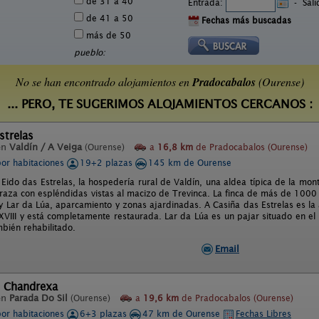
de 31 a 40
Entrada:
-
Sal
de 41 a 50
Fechas más buscadas
más de 50
pueblo:
No se han encontrado alojamientos en
Pradocabalos
(Ourense)
... PERO, TE SUGERIMOS ALOJAMIENTOS CERCANOS :
strelas
en
Valdín / A Veiga
(Ourense)
a
16,8 km
de Pradocabalos (Ourense)
por habitaciones
19+2 plazas
145 km de Ourense
 Eido das Estrelas, la hospedería rural de Valdín, una aldea típica de la mo
rraza con espléndidas vistas al macizo de Trevinca. La finca de más de 1000
 y Lar da Lúa, aparcamiento y zonas ajardinadas. A Casiña das Estrelas es la 
 XVIII y está completamente restaurada. Lar da Lúa es un pajar situado en el
mbién rehabilitado.
Email
e Chandrexa
en
Parada Do Sil
(Ourense)
a
19,6 km
de Pradocabalos (Ourense)
por habitaciones
6+3 plazas
47 km de Ourense
Fechas Libres