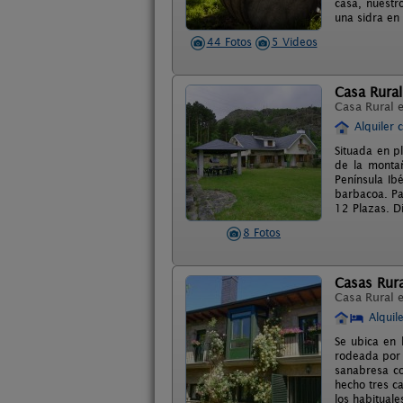
casa, nuestr
una sidra en 
44 Fotos
5 Videos
Casa Rural
Casa Rural 
Alquiler 
Situada en p
de la montañ
Península Ib
barbacoa. Par
12 Plazas. D
8 Fotos
Casas Rur
Casa Rural 
Alquil
Se ubica en 
rodeada por 
sanabresa co
hecho tres ca
los habituale