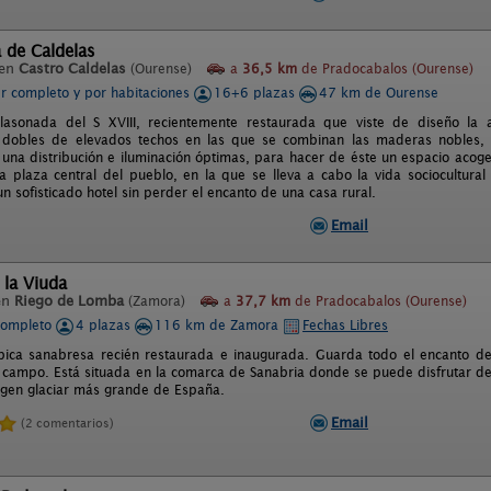
 de Caldelas
 en
Castro Caldelas
(Ourense)
a
36,5 km
de Pradocabalos (Ourense)
er completo y por habitaciones
16+6 plazas
47 km de Ourense
blasonada del S XVIII, recientemente restaurada que viste de diseño la ar
s dobles de elevados techos en las que se combinan las maderas nobles, 
 una distribución e iluminación óptimas, para hacer de éste un espacio acog
a plaza central del pueblo, en la que se lleva a cabo la vida sociocultural 
un sofisticado hotel sin perder el encanto de una casa rural.
Email
 la Viuda
en
Riego de Lomba
(Zamora)
a
37,7 km
de Pradocabalos (Ourense)
completo
4 plazas
116 km de Zamora
Fechas Libres
ípica sanabresa recién restaurada e inaugurada. Guarda todo el encanto de
l campo. Está situada en la comarca de Sanabria donde se puede disfrutar de
rigen glaciar más grande de España.
Email
(2 comentarios)