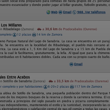
o salón social esta preparado para comidas de hasta grupos de 25 personas 
nuestro escanciador y donde poder jugar al billar gratuito, futbolín gratuito, c
Web
Email
988..Ver teléfonos
 Los Millares
en
Ribadelago
(Zamora)
a
30,6 km
de Pradocabalos (Ourense)
completo
12 plazas
14 km de Zamora
leno Parque Natural del Lago de Sanabria. La casa se encuentra en un paraje
a. Se encuentra en la localidad de Ribadelago, el pueblo más cercano al
érica. La casa está a 1, 5 Km del Lago de Sanabria y a 15 km de Puebla de
a la cual le facilitamos, gratuitamente, la leña. Al igual que para la chimene
istribuidas en 6 habitaciones dobles. Cada una con su propio cuarto de baño
Email
ales Entre Acebos
en
Sotillo de Sanabria
(Zamora)
a
33,5 km
de Pradocabalos (Ourense)
er completo y por habitaciones
6-20+2 plazas
117 km de Zamora
la aldea de Sotillo de Sanabria, una pequeña población dentro del Parque N
uno de los mejores bosques de la reserva y donde la carretera termina. El
nstruida a principios del siglo pasado en piedra y pizarra completament
sas independientes, manteniendo el estilo y la rusticidad, incorporando las 
s electrodomésticos y calefacción central de gas-oíl común a todas las casas,