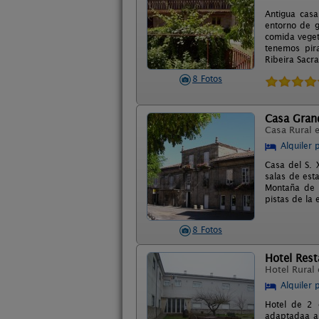
Antigua casa
entorno de g
comida veget
tenemos pira
Ribeira Sacra
8 Fotos
Casa Gran
Casa Rural 
Alquiler 
Casa del S. X
salas de esta
Montaña de 
pistas de la
8 Fotos
Hotel Rest
Hotel Rural
Alquiler 
Hotel de 2 
adaptadaa a 