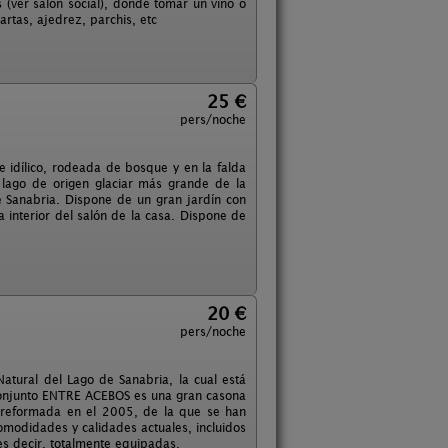
(ver salón social), donde tomar un vino o
artas, ajedrez, parchis, etc
25 €
pers/noche
 idílico, rodeada de bosque y en la falda
 lago de origen glaciar más grande de la
 Sanabria. Dispone de un gran jardín con
a interior del salón de la casa. Dispone de
.
20 €
pers/noche
atural del Lago de Sanabria, la cual está
 conjunto ENTRE ACEBOS es una gran casona
e reformada en el 2005, de la que se han
comodidades y calidades actuales, incluidos
 es decir, totalmente equipadas.