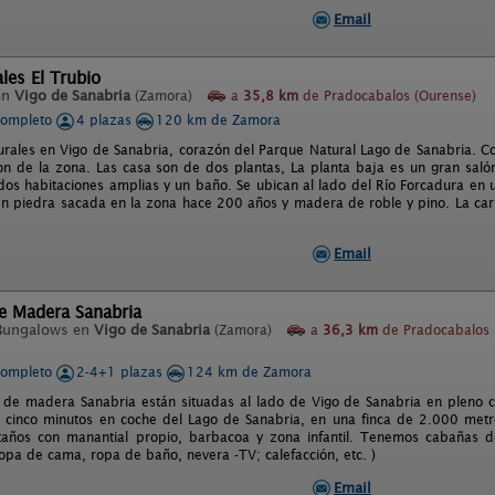
Email
les El Trubio
en
Vigo de Sanabria
(Zamora)
a
35,8 km
de Pradocabalos (Ourense)
completo
4 plazas
120 km de Zamora
rales en Vigo de Sanabria, corazón del Parque Natural Lago de Sanabria. C
ion de la zona. Las casa son de dos plantas, La planta baja es un gran saló
 dos habitaciones amplias y un baño. Se ubican al lado del Río Forcadura en 
en piedra sacada en la zona hace 200 años y madera de roble y pino. La carp
Email
e Madera Sanabria
Bungalows en
Vigo de Sanabria
(Zamora)
a
36,3 km
de Pradocabalos
completo
2-4+1 plazas
124 km de Zamora
de madera Sanabria están situadas al lado de Vigo de Sanabria en pleno 
 cinco minutos en coche del Lago de Sanabria, en una finca de 2.000 met
staños con manantial propio, barbacoa y zona infantil. Tenemos cabañas 
opa de cama, ropa de baño, nevera -TV; calefacción, etc. )
Email