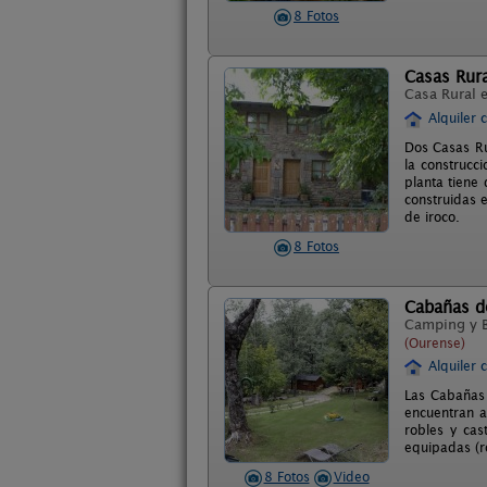
8 Fotos
Casas Rura
Casa Rural 
Alquiler 
Dos Casas Ru
la construcc
planta tiene
construidas 
de iroco.
8 Fotos
Cabañas d
Camping y 
(Ourense)
Alquiler 
Las Cabañas 
encuentran a
robles y ca
equipadas (r
8 Fotos
Video