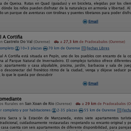
 de Queixa. Rutas en Quad (guiadas) y en bicicleta, elegidas por los clien
 dónde los niños pueden disfrutar de la naturaleza en armonía y libertad. Al
do un parque de aventuras con tirolinas y puentes tibetanos para poder disfru
Email
l A Cortiña
en
Castrelo Do Val
(Ourense)
a
27,3 km
de Pradocabalos (Ourense)
completo
10+3 plazas
70 km de Ourense
Fechas Libres
al A Cortiña está situada en Pepín, uno de los pueblos con encanto de la c
a al Parque Natural de Invernadeiro. El complejo turístico ofrece diferente
: apartamento y casa alquilable, piscina, jardín, barbacoa y sala de jue
, o desconectar del frenético ritmo de la ciudad, venga y déjese seducir po
 lo que le queda por descubrir
Email
omediante
os Rurales en
San Xoan de Rio
(Ourense)
a
29 km
de Pradocabalos (O
er completo y por habitaciones
2-35 plazas
55 km de Ourense
Fecha
beira Sacra y la Estación de Manzaneda, estos siete apartamentos turíst
 tradicional, cuidadosamente restauradas respetando su encanto original y p
a casa cuenta con seis apartamentos de diferente disponibilidad, para parejas