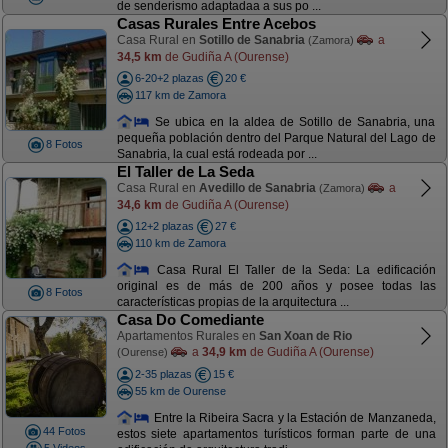
de senderismo adaptadaa a sus po ...
Casas Rurales Entre Acebos
Casa Rural en
Sotillo de Sanabria
a
(Zamora)
34,5 km
de Gudiña A (Ourense)
6-20+2 plazas
20 €
117 km de Zamora
Se ubica en la aldea de Sotillo de Sanabria, una
pequeña población dentro del Parque Natural del Lago de
8 Fotos
Sanabria, la cual está rodeada por ...
El Taller de La Seda
Casa Rural en
Avedillo de Sanabria
a
(Zamora)
34,6 km
de Gudiña A (Ourense)
12+2 plazas
27 €
110 km de Zamora
Casa Rural El Taller de la Seda: La edificación
original es de más de 200 años y posee todas las
8 Fotos
características propias de la arquitectura ...
Casa Do Comediante
Apartamentos Rurales en
San Xoan de Rio
a
34,9 km
de Gudiña A (Ourense)
(Ourense)
2-35 plazas
15 €
55 km de Ourense
Entre la Ribeira Sacra y la Estación de Manzaneda,
44 Fotos
estos siete apartamentos turísticos forman parte de una
5 Videos