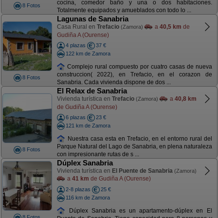
cocina, comedor baño y una o dos habitaciones.
8 Fotos
Totalmente equipados y amueblados con todo lo ...
Lagunas de Sanabria
Casa Rural en
Trefacio
a
40,5 km
de
(Zamora)
Gudiña A (Ourense)
4 plazas
37 €
122 km de Zamora
Complejo rural compuesto por cuatro casas de nueva
construccion( 2022), en Trefacio, en el corazon de
8 Fotos
Sanabria. Cada vivienda dispone de dos ...
El Relax de Sanabria
Vivienda turística en
Trefacio
a
40,8 km
(Zamora)
de Gudiña A (Ourense)
6 plazas
23 €
121 km de Zamora
Nuestra casa esta en Trefacio, en el entorno rural del
Parque Natural del Lago de Sanabria, en plena naturaleza
8 Fotos
con impresionante rutas de s ...
Dúplex Sanabria
Vivienda turística en
El Puente de Sanabria
(Zamora)
a
41 km
de Gudiña A (Ourense)
2-8 plazas
25 €
116 km de Zamora
Dúplex Sanabria es un apartamento-dúplex en El
8 Fotos