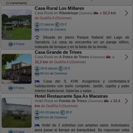
(1 comentario)
Casa Rural Los Millares
Casa Rural en
Ribadelago
a
32,3 km
(Zamora)
de Gudiña A (Ourense)
12 plazas
25 €
14 km de Zamora
Situada en pleno Parque Natural del Lago de
Sanabria. La casa se encuentra en un paraje idílico,
8 Fotos
rodeada de bosque y en la falda de la monta ...
Casa Grande de Trives
Casa Rural en
A Pobra de Trives
a
(Ourense)
32,3 km
de Gudiña A (Ourense)
18+6 plazas
33 €
69 km de Ourense
Casa del S. XVIII. Acogedora y confortable.9
habitaciones con baño completo. Jardín, capilla y patio
8 Fotos
interior tradicional. Galerías y salas ...
Hotel Restaurante Spa As Maceiras
Hotel Rural en
Puebla de Trives
a
32,4
(Ourense)
km
de Gudiña A (Ourense)
42+10 plazas
35 €
69 km de Ourense
Hotel de 2 estrellas con amplias salas. Actividades
para pasar el tiempo en tranqulidad. Se organizan rutas
8 Fotos