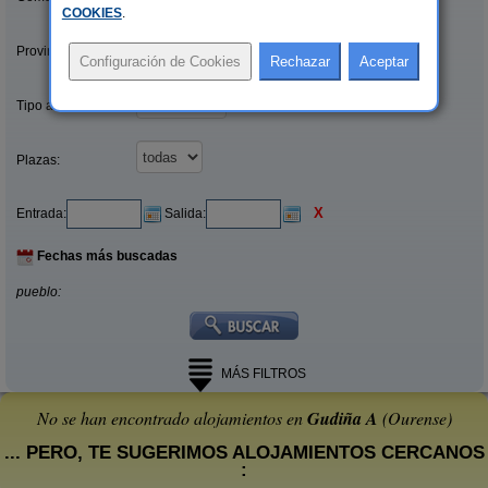
COOKIES
.
Provincias/Islas:
Tipo alquiler:
Plazas:
X
Entrada:
Salida:
Fechas más buscadas
pueblo:
MÁS FILTROS
No se han encontrado alojamientos en
Gudiña A
(Ourense)
... PERO, TE SUGERIMOS ALOJAMIENTOS CERCANOS
: