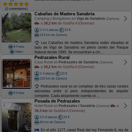
(2 comentarios)
Cabañas de Madera Sanabria
Camping y Bungalows en
Vigo de Sanabria
(Zamora)
a
38,2 km
de Gudiña A (Ourense)
2-4+1 plazas
23 €
124 km de Zamora
Las Cabañas de madera Sanabria están situadas al
8 Fotos
lado de Vigo de Sanabria en pleno centro del Parque
Video
Natural desde 1995. Se encuentran a cin ...
Pedrazales Rural
Casa Rural en
Pedrazales de Sanabria
(Zamora)
a
39,2 km
de Gudiña A (Ourense)
2-4 plazas
20 €
120 km de Zamora
Pedrazales rural es un complejo de tres casas rurales
adosadas entre sí pero independientes de alquiler
8 Fotos
completo. Cada alojamiento cuenta co ...
Posada de Pedrazales
Hotel Rural en
Pedrazales / Sanabria
a
(Zamora)
39,3 km
de Gudiña A (Ourense)
12+4 plazas
24 €
80 km de Zamora
En el año 1177, casal Real del rey Fernando II, rey de