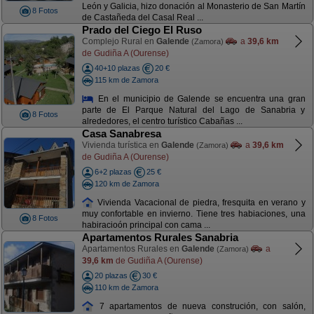
León y Galicia, hizo donación al Monasterio de San Martín
8 Fotos
de Castañeda del Casal Real ...
Prado del Ciego El Ruso
Complejo Rural en
Galende
a
39,6 km
(Zamora)
de Gudiña A (Ourense)
40+10 plazas
20 €
115 km de Zamora
En el municipio de Galende se encuentra una gran
parte de El Parque Natural del Lago de Sanabria y
8 Fotos
alrededores, el centro turístico Cabañas ...
Casa Sanabresa
Vivienda turística en
Galende
a
39,6 km
(Zamora)
de Gudiña A (Ourense)
6+2 plazas
25 €
120 km de Zamora
Vivienda Vacacional de piedra, fresquita en verano y
muy confortable en invierno. Tiene tres habiaciones, una
8 Fotos
habiracioón principal con cama ...
Apartamentos Rurales Sanabria
Apartamentos Rurales en
Galende
a
(Zamora)
39,6 km
de Gudiña A (Ourense)
20 plazas
30 €
110 km de Zamora
7 apartamentos de nueva construción, con salón,