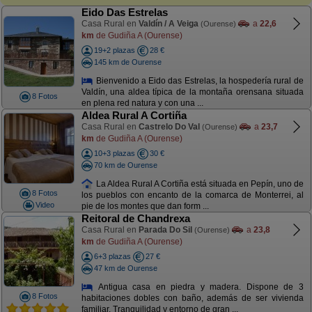
Eido Das Estrelas
Casa Rural en
Valdín / A Veiga
a
22,6
(Ourense)
km
de Gudiña A (Ourense)
19+2 plazas
28 €
145 km de Ourense
Bienvenido a Eido das Estrelas, la hospedería rural de
Valdín, una aldea típica de la montaña orensana situada
8 Fotos
en plena red natura y con una ...
Aldea Rural A Cortiña
Casa Rural en
Castrelo Do Val
a
23,7
(Ourense)
km
de Gudiña A (Ourense)
10+3 plazas
30 €
70 km de Ourense
La Aldea Rural A Cortiña está situada en Pepín, uno de
8 Fotos
los pueblos con encanto de la comarca de Monterrei, al
Video
pie de los montes que dan form ...
Reitoral de Chandrexa
Casa Rural en
Parada Do Sil
a
23,8
(Ourense)
km
de Gudiña A (Ourense)
6+3 plazas
27 €
47 km de Ourense
Antigua casa en piedra y madera. Dispone de 3
8 Fotos
habitaciones dobles con baño, además de ser vivienda
familiar. Tranquilidad y entorno de gran ...