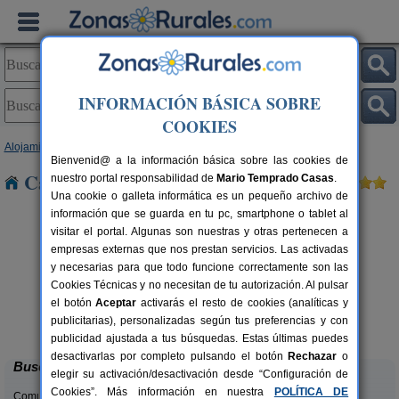
INFORMACIÓN BÁSICA SOBRE
COOKIES
Alojamientos
>
Galicia
>
Ourense
> Gudiña A
Bienvenid@ a la información básica sobre las cookies de
Casas Rurales cerca de Gudiña A
nuestro portal responsabilidad de
Mario Temprado Casas
.
Una cookie o galleta informática es un pequeño archivo de
información que se guarda en tu pc, smartphone o tablet al
visitar el portal. Algunas son nuestras y otras pertenecen a
empresas externas que nos prestan servicios. Las activadas
y necesarias para que todo funcione correctamente son las
Cookies Técnicas y no necesitan de tu autorización. Al pulsar
el botón
Aceptar
activarás el resto de cookies (analíticas y
Rectoral de Candás
rs.
12 pers.
publicitarias), personalizadas según tus preferencias y con
 €
25 €
Rairiz de Veiga (Ourense)
desde
publicidad ajustada a tus búsquedas. Estas últimas puedes
desactivarlas por completo pulsando el botón
Rechazar
o
Buscar
elegir su activación/desactivación desde “Configuración de
Cookies”. Más información en nuestra
POLÍTICA DE
Comunidades: