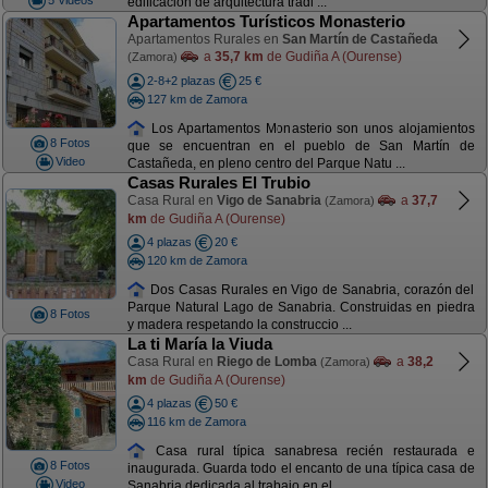
edificación de arquitectura tradi ...
Apartamentos Turísticos Monasterio
Apartamentos Rurales en
San Martín de Castañeda
a
35,7 km
de Gudiña A (Ourense)
(Zamora)
2-8+2 plazas
25 €
127 km de Zamora
Los Apartamentos Monasterio son unos alojamientos
8 Fotos
que se encuentran en el pueblo de San Martín de
Video
Castañeda, en pleno centro del Parque Natu ...
Casas Rurales El Trubio
Casa Rural en
Vigo de Sanabria
a
37,7
(Zamora)
km
de Gudiña A (Ourense)
4 plazas
20 €
120 km de Zamora
Dos Casas Rurales en Vigo de Sanabria, corazón del
Parque Natural Lago de Sanabria. Construidas en piedra
8 Fotos
y madera respetando la construccio ...
La ti María la Viuda
Casa Rural en
Riego de Lomba
a
38,2
(Zamora)
km
de Gudiña A (Ourense)
4 plazas
50 €
116 km de Zamora
Casa rural típica sanabresa recién restaurada e
8 Fotos
inaugurada. Guarda todo el encanto de una típica casa de
Video
Sanabria dedicada al trabajo en el ...