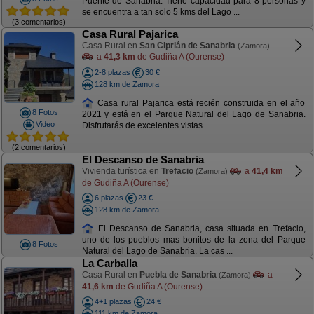
Puente de Sanabria. Tiene capacidad para 8 personas y
se encuentra a tan solo 5 kms del Lago ...
(3 comentarios)
Casa Rural Pajarica
Casa Rural en
San Ciprián de Sanabria
(Zamora)
a
41,3 km
de Gudiña A (Ourense)
2-8 plazas
30 €
128 km de Zamora
Casa rural Pajarica está recién construida en el año
8 Fotos
2021 y está en el Parque Natural del Lago de Sanabria.
Video
Disfrutarás de excelentes vistas ...
(2 comentarios)
El Descanso de Sanabria
Vivienda turística en
Trefacio
a
41,4 km
(Zamora)
de Gudiña A (Ourense)
6 plazas
23 €
128 km de Zamora
El Descanso de Sanabria, casa situada en Trefacio,
uno de los pueblos mas bonitos de la zona del Parque
8 Fotos
Natural del Lago de Sanabria. La cas ...
La Carballa
Casa Rural en
Puebla de Sanabria
a
(Zamora)
41,6 km
de Gudiña A (Ourense)
4+1 plazas
24 €
111 km de Zamora