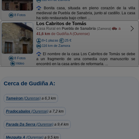
Bonita casa, situada en pleno corazón de la villa
medieval de Puebla de Sanabria, junto al castillo. La casa
8 Fotos
ha sido restaurada bajo criteri ...
Los Cabritos de Tomás
Casa Rural en
Puebla de Sanabria
a
(Zamora)
41,6 km
de Gudiña A (Ourense)
8+1 plazas
25 €
116 km de Zamora
El nombre de la casa Los Cabritos de Tomás se debe
8 Fotos
a un fragmento de una comedia cuyo manuscrito se
Video
encontró en la casa antes de reformarla. ...
Cerca de Gudiña A:
Tameiron
(Ourense)
a 6,3 km
Pradocabalos
(Ourense)
a 7,2 km
Parada Da Serra
(Ourense)
a 9,4 km
Mezquita A
(Ourense)
a 9,5 km