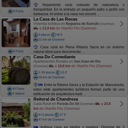
Alojamiento rural rodeado de naturaleza y
tranquilidad. En la entrada un pequeño patio o jardín con
8 Fotos
barbacoa. Al entrar a la casa nos encont ...
La Casa de Las Rocas
Vivienda turística en
Nogueira de Ramuín
(Ourense)
a
15,9 km
de Vilariño Frio (Ourense)
6 plazas
40 €
21 km de Ourense
Casa rural en Plena Ribeira Sacra en un entorno
8 Fotos
natural ideal para desconectar. ...
Casa Do Comediante
Apartamentos Rurales en
San Xoan de Rio
a
18,8 km
de Vilariño Frio (Ourense)
(Ourense)
2-35 plazas
15 €
55 km de Ourense
Entre la Ribeira Sacra y la Estación de Manzaneda,
44 Fotos
estos siete apartamentos turísticos forman parte de una
5 Videos
edificación de arquitectura tradi ...
Reitoral de Chandrexa
Casa Rural en
Parada Do Sil
a
20,6
(Ourense)
km
de Vilariño Frio (Ourense)
6+3 plazas
27 €
47 km de Ourense
Antigua casa en piedra y madera. Dispone de 3