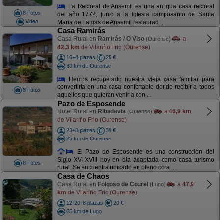
La Rectoral de Ansemil es una antigua casa rectoral
8 Fotos
del año 1772, junto a la iglesia camposanto de Santa
Video
Maria de Lamas de Ansemil restaurad ...
Casa Ramirás
Casa Rural en
Ramirás / O Viso
a
(Ourense)
42,3 km
de Vilariño Frio (Ourense)
16+4 plazas
25 €
30 km de Ourense
Hemos recuperado nuestra vieja casa familiar para
convertirla en una casa confortable donde recibir a todos
8 Fotos
aquellos que quieran venir a con ...
Pazo de Esposende
Hotel Rural en
Ribadavia
a
46,9 km
(Ourense)
de Vilariño Frio (Ourense)
23+3 plazas
30 €
25 km de Ourense
El Pazo de Esposende es una construcción del
Siglo XVI-XVIII hoy en dia adaptada como casa turismo
8 Fotos
rural. Se encuentra ubicado en pleno cora ...
Casa de Chaos
Casa Rural en
Folgoso de Courel
a
47,9
(Lugo)
km
de Vilariño Frio (Ourense)
12-20+8 plazas
20 €
65 km de Lugo