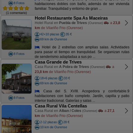
8 Fotos
habitaciones dobles con baño, además de ser vivienda
familiar. Tranquilidad y entorno de gran ...
(1 comentario)
Hotel Restaurante Spa As Maceiras
Hotel Rural en
Puebla de Trives
a
23,8
(Ourense)
km
de Vilariño Frio (Ourense)
42+10 plazas
35 €
69 km de Ourense
Hotel de 2 estrellas con amplias salas. Actividades
para pasar el tiempo en tranqulidad. Se organizan rutas
8 Fotos
de senderismo adaptadaa a sus po ...
Casa Grande de Trives
Casa Rural en
A Pobra de Trives
a
(Ourense)
23,8 km
de Vilariño Frio (Ourense)
18+6 plazas
33 €
69 km de Ourense
Casa del S. XVIII. Acogedora y confortable.9
habitaciones con baño completo. Jardín, capilla y patio
8 Fotos
interior tradicional. Galerías y salas ...
Casa Rural Vila Centellas
Casa Rural en
Alban / Coles
a
27,1
(Ourense)
km
de Vilariño Frio (Ourense)
2-12 plazas
28 €
10 km de Ourense