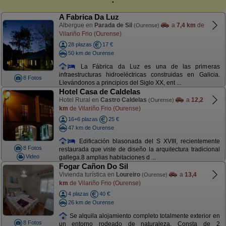
A Fabrica Da Luz
Albergue en
Parada de Sil
a
7,4 km
de
(Ourense)
Vilariño Frio (Ourense)
28 plazas
17 €
50 km de Ourense
La Fábrica da Luz es una de las primeras
infraestructuras hidroeléctricas construidas en Galicia.
8 Fotos
Llevándonos a principios del Siglo XX, ent ...
Hotel Casa de Caldelas
Hotel Rural en
Castro Caldelas
a
12,2
(Ourense)
km
de Vilariño Frio (Ourense)
16+6 plazas
25 €
47 km de Ourense
Edificación blasonada del S XVIII, recientemente
8 Fotos
restaurada que viste de diseño la arquitectura tradicional
Video
gallega.8 amplias habitaciones d ...
Fogar Cañon Do Sil
Vivienda turística en
Loureiro
a
13,4
(Ourense)
km
de Vilariño Frio (Ourense)
4 plazas
40 €
26 km de Ourense
Se alquila alojamiento completo totalmente exterior en
8 Fotos
un entorno rodeado de naturaleza. Consta de 2