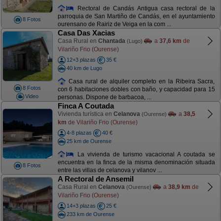
Rectoral de Candás Antigua casa rectoral de la
parroquia de San Martiño de Candás, en el ayuntamiento
8 Fotos
ourensano de Rairiz de Veiga en la com ...
Casa Das Xacias
Casa Rural en
Chantada
a
37,6 km
de
(Lugo)
Vilariño Frio (Ourense)
12+3 plazas
35 €
40 km de Lugo
Casa rural de alquiler completo en la Ribeira Sacra,
8 Fotos
con 6 habitaciones dobles con baño, y capacidad para 15
Video
personas. Dispone de barbacoa, ...
Finca A Coutada
Vivienda turística en
Celanova
a
38,5
(Ourense)
km
de Vilariño Frio (Ourense)
4-8 plazas
40 €
25 km de Ourense
La vivienda de turismo vacacional A coutada se
encuentra en la finca de la misma denominación situada
8 Fotos
entre las villas de celanova y vilanov ...
A Rectoral de Ansemil
Casa Rural en
Celanova
a
38,9 km
de
(Ourense)
Vilariño Frio (Ourense)
14+3 plazas
25 €
233 km de Ourense