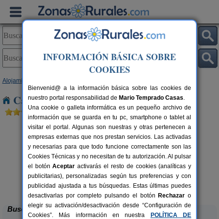
INFORMACIÓN BÁSICA SOBRE
COOKIES
Alojamientos
>
Galicia
>
Ourense
> Vilariño Frio
Bienvenid@ a la información básica sobre las cookies de
Casas Rurales cerca de Vilariño Frio
nuestro portal responsabilidad de
Mario Temprado Casas
.
Una cookie o galleta informática es un pequeño archivo de
información que se guarda en tu pc, smartphone o tablet al
visitar el portal. Algunas son nuestras y otras pertenecen a
empresas externas que nos prestan servicios. Las activadas
y necesarias para que todo funcione correctamente son las
Cookies Técnicas y no necesitan de tu autorización. Al pulsar
el botón
Aceptar
activarás el resto de cookies (analíticas y
Hotel Restaurante Spa As
42+10 pers.
publicitarias), personalizadas según tus preferencias y con
35 €
Maceiras
rs.
desde
 €
publicidad ajustada a tus búsquedas. Estas últimas puedes
Puebla de Trives (Ourense)
desactivarlas por completo pulsando el botón
Rechazar
o
elegir su activación/desactivación desde “Configuración de
Buscar
Cookies”. Más información en nuestra
POLÍTICA DE