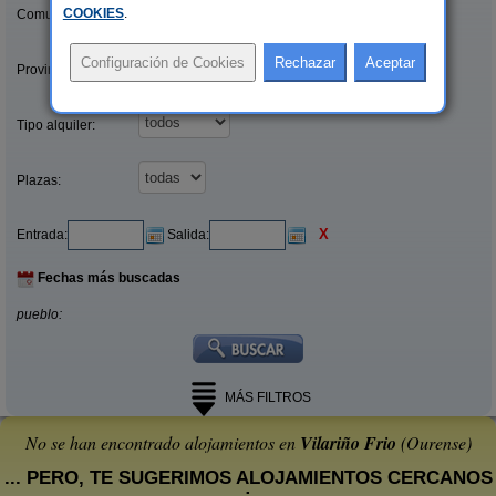
COOKIES
.
Comunidades:
Provincias/Islas:
Tipo alquiler:
Plazas:
X
Entrada:
Salida:
Fechas más buscadas
pueblo:
MÁS FILTROS
No se han encontrado alojamientos en
Vilariño Frio
(Ourense)
... PERO, TE SUGERIMOS ALOJAMIENTOS CERCANOS
: