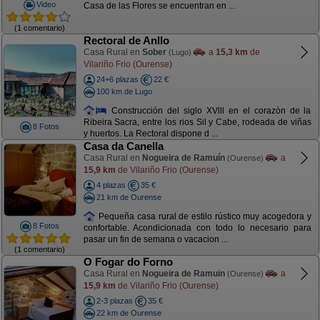
Video
Casa de las Flores se encuentran en ...
(1 comentario)
Rectoral de Anllo
Casa Rural en
Sober
a
15,3 km
de
(Lugo)
Vilariño Frio (Ourense)
24+6 plazas
22 €
100 km de Lugo
Construcción del siglo XVlll en el corazòn de la
Ribeira Sacra, entre los rios Sil y Cabe, rodeada de viñas
8 Fotos
y huertos. La Rectoral dispone d ...
Casa da Canella
Casa Rural en
Nogueira de Ramuín
a
(Ourense)
15,9 km
de Vilariño Frio (Ourense)
4 plazas
35 €
21 km de Ourense
Pequeña casa rural de estilo rústico muy acogedora y
8 Fotos
confortable. Acondicionada con todo lo necesario para
pasar un fin de semana o vacacion ...
(1 comentario)
O Fogar do Forno
Casa Rural en
Nogueira de Ramuin
a
(Ourense)
15,9 km
de Vilariño Frio (Ourense)
2-3 plazas
35 €
22 km de Ourense