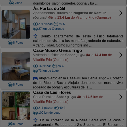
Video
dormitorios, salón comedor, cocina y ba ...
Ás Portas do Sil
Apartamentos Rurales en
Nogueira de Ramuín
a
13,4 km
de Vilariño Frio (Ourense)
(Ourense)
2-4 plazas
40 €
27 km de Ourense
Bonito apartamento de estilo clásico totalmente
exterior con vistas a las montañas, rodeado de naturaleza
8 Fotos
y tranquilidad. Cómo su nombre ind ...
Casa-Museo Genia Trigo
Vivienda turística en
Sober
a
14,4 km
de
(Lugo)
Vilariño Frio (Ourense)
16 plazas
30 €
73 km de Lugo
Alojamiento en la Casa-Museo Genia Trigo – Corazón
de la Ribeira Sacra. Alójate dentro de un museo vivo,
8 Fotos
rodeado de obras y esculturas del a ...
Casa de Las Flores
Casa Rural en
Sober
a
14,5 km
de
(Lugo)
Vilariño Frio (Ourense)
2+1 plazas
40 €
100 km de Lugo
En la corazon de la Ribeira Sacra esta la casa /
8 Fotos
apartamento. Es ideal para 2 ó 3 personas. El Balcón de