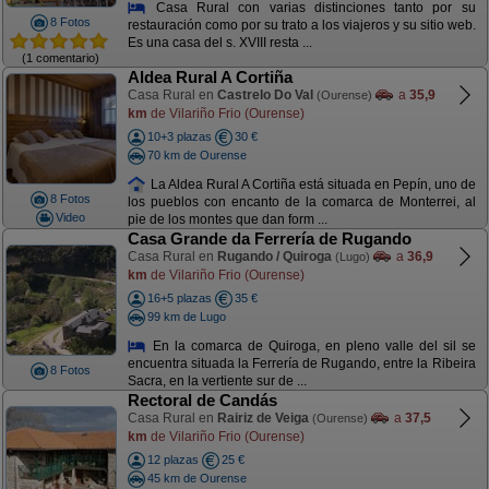
Casa Rural con varias distinciones tanto por su
8 Fotos
restauración como por su trato a los viajeros y su sitio web.
Es una casa del s. XVIII resta ...
(1 comentario)
Aldea Rural A Cortiña
Casa Rural en
Castrelo Do Val
a
35,9
(Ourense)
km
de Vilariño Frio (Ourense)
10+3 plazas
30 €
70 km de Ourense
La Aldea Rural A Cortiña está situada en Pepín, uno de
8 Fotos
los pueblos con encanto de la comarca de Monterrei, al
Video
pie de los montes que dan form ...
Casa Grande da Ferrería de Rugando
Casa Rural en
Rugando / Quiroga
a
36,9
(Lugo)
km
de Vilariño Frio (Ourense)
16+5 plazas
35 €
99 km de Lugo
En la comarca de Quiroga, en pleno valle del sil se
encuentra situada la Ferrería de Rugando, entre la Ribeira
8 Fotos
Sacra, en la vertiente sur de ...
Rectoral de Candás
Casa Rural en
Rairiz de Veiga
a
37,5
(Ourense)
km
de Vilariño Frio (Ourense)
12 plazas
25 €
45 km de Ourense