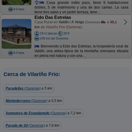
Casa grande estilo pazo, tiene 6 habitaciones
dobles, 5 de matrimonio y una de dos camas. La casa
8 Fotos
tiene tres salas y un jardin terraza, tene ...
Eido Das Estrelas
Casa Rural en
Valdín / A Veiga
a
48,1
(Ourense)
km
de Vilariño Frio (Ourense)
19+2 plazas
28 €
145 km de Ourense
Bienvenido a Eido das Estrelas, la hospedería rural de
Valdín, una aldea típica de la montaña orensana situada
8 Fotos
en plena red natura y con una ...
Cerca de Vilariño Frio:
Paradellas
(Ourense)
a 5 km
Montederramo
(Ourense)
a 5,5 km
Xunqueira de Espadanedo
(Ourense)
a 7,2 km
Parada de Sil
(Ourense)
a 7,6 km