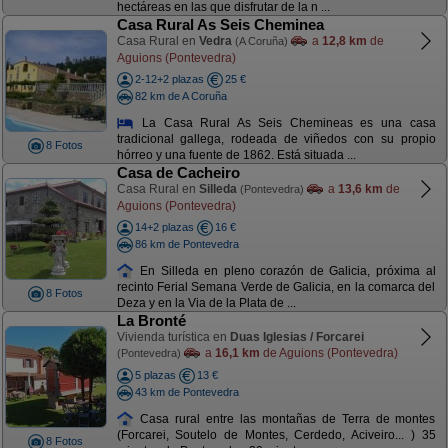
hectáreas en las que disfrutar de la n ...
Casa Rural As Seis Cheminea
Casa Rural en
Vedra
a
12,8 km
de
(A Coruña)
Aguions (Pontevedra)
2-12+2 plazas
25 €
82 km de A Coruña
La Casa Rural As Seis Chemineas es una casa
tradicional gallega, rodeada de viñedos con su propio
8 Fotos
hórreo y una fuente de 1862. Está situada ...
Casa de Cacheiro
Casa Rural en
Silleda
a
13,6 km
de
(Pontevedra)
Aguions (Pontevedra)
14+2 plazas
16 €
86 km de Pontevedra
En Silleda en pleno corazón de Galicia, próxima al
recinto Ferial Semana Verde de Galicia, en la comarca del
8 Fotos
Deza y en la Via de la Plata de ...
La Bronté
Vivienda turística en
Duas Iglesias / Forcarei
a
16,1 km
de Aguions (Pontevedra)
(Pontevedra)
5 plazas
13 €
43 km de Pontevedra
Casa rural entre las montañas de Terra de montes
(Forcarei, Soutelo de Montes, Cerdedo, Aciveiro... ) 35
8 Fotos