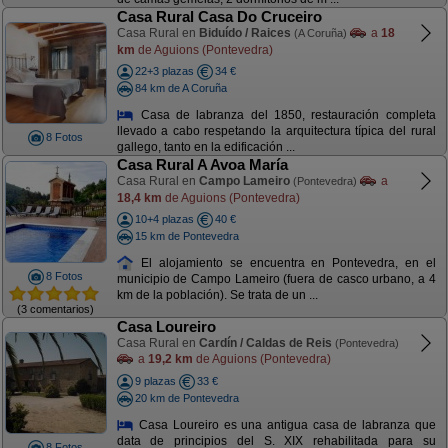
Casa Rural Casa Do Cruceiro
Casa Rural en
Biduído / Raices
a
18
(A Coruña)
km
de Aguions (Pontevedra)
22+3 plazas
34 €
84 km de A Coruña
Casa de labranza del 1850, restauración completa
llevado a cabo respetando la arquitectura típica del rural
8 Fotos
gallego, tanto en la edificación ...
Casa Rural A Avoa María
Casa Rural en
Campo Lameiro
a
(Pontevedra)
18,4 km
de Aguions (Pontevedra)
10+4 plazas
40 €
15 km de Pontevedra
El alojamiento se encuentra en Pontevedra, en el
8 Fotos
municipio de Campo Lameiro (fuera de casco urbano, a 4
km de la población). Se trata de un ...
(3 comentarios)
Casa Loureiro
Casa Rural en
Cardín / Caldas de Reis
(Pontevedra)
a
19,2 km
de Aguions (Pontevedra)
9 plazas
33 €
20 km de Pontevedra
Casa Loureiro es una antigua casa de labranza que
data de principios del S. XIX rehabilitada para su
8 Fotos