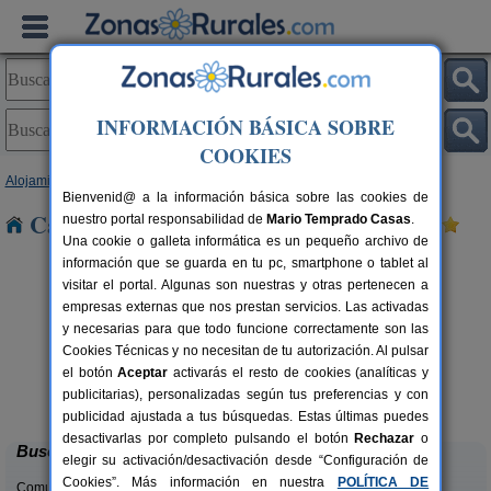
INFORMACIÓN BÁSICA SOBRE
COOKIES
Alojamientos
>
Galicia
>
Pontevedra
> Aguions
Bienvenid@ a la información básica sobre las cookies de
Casas Rurales cerca de Aguions
nuestro portal responsabilidad de
Mario Temprado Casas
.
Una cookie o galleta informática es un pequeño archivo de
información que se guarda en tu pc, smartphone o tablet al
visitar el portal. Algunas son nuestras y otras pertenecen a
empresas externas que nos prestan servicios. Las activadas
y necesarias para que todo funcione correctamente son las
Cookies Técnicas y no necesitan de tu autorización. Al pulsar
el botón
Aceptar
activarás el resto de cookies (analíticas y
Hotel Cachada
rs.
20+8 pers.
publicitarias), personalizadas según tus preferencias y con
 €
25 €
Sanxenxo (Pontevedra)
desde
publicidad ajustada a tus búsquedas. Estas últimas puedes
desactivarlas por completo pulsando el botón
Rechazar
o
Buscar
elegir su activación/desactivación desde “Configuración de
Cookies”. Más información en nuestra
POLÍTICA DE
Comunidades: