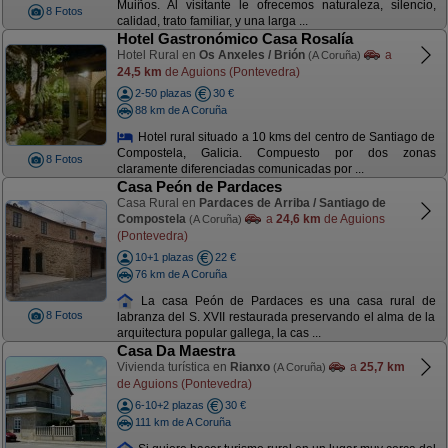
Muiños. Al visitante le ofrecemos naturaleza, silencio,
8 Fotos
calidad, trato familiar, y una larga ...
Hotel Gastronómico Casa Rosalía
Hotel Rural en
Os Anxeles / Brión
a
(A Coruña)
24,5 km
de Aguions (Pontevedra)
2-50 plazas
30 €
88 km de A Coruña
Hotel rural situado a 10 kms del centro de Santiago de
Compostela, Galicia. Compuesto por dos zonas
8 Fotos
claramente diferenciadas comunicadas por ...
Casa Peón de Pardaces
Casa Rural en
Pardaces de Arriba / Santiago de
Compostela
a
24,6 km
de Aguions
(A Coruña)
(Pontevedra)
10+1 plazas
22 €
76 km de A Coruña
La casa Peón de Pardaces es una casa rural de
8 Fotos
labranza del S. XVII restaurada preservando el alma de la
arquitectura popular gallega, la cas ...
Casa Da Maestra
Vivienda turística en
Rianxo
a
25,7 km
(A Coruña)
de Aguions (Pontevedra)
6-10+2 plazas
30 €
111 km de A Coruña