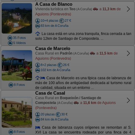
A Casa de Blanco
Vivienda turística en
Teo
a
11,3 km
de
(A Coruña)
Aguions (Pontevedra)
10+4 plazas
27 €
83 km de A Coruña
La casa está en una zona tranquila, finca cerrada a tan
35 Fotos
solo 12km de Santiago de Compostela. ...
5 Videos
Casa de Marcelo
Casa Rural en
Padrón
a
11,5 km
de
(A Coruña)
Aguions (Pontevedra)
8+2 plazas
26 €
102 km de A Coruña
Casa de Marcelo es una típica casa de labranza de
más de 100 años de antigüedad dedicada al turismo rural
8 Fotos
de calidad, situada en un entorno ...
Casa de Casal
Casa Rural en
Boqueixón / Santiago de
Compostela
a
11,6 km
de Aguions
(A Coruña)
(Pontevedra)
20 plazas
30 €
84 km de A Coruña
Casa de labranza cuyos orígenes se remontan al S.
8 Fotos
XVI La casa se encuentra rodeada por una finca de 4