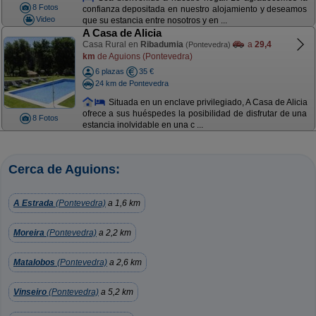
8 Fotos
confianza depositada en nuestro alojamiento y deseamos
Video
que su estancia entre nosotros y en ...
A Casa de Alicia
Casa Rural en
Ribadumia
a
29,4
(Pontevedra)
km
de Aguions (Pontevedra)
6 plazas
35 €
24 km de Pontevedra
Situada en un enclave privilegiado, A Casa de Alicia
ofrece a sus huéspedes la posibilidad de disfrutar de una
8 Fotos
estancia inolvidable en una c ...
Cerca de Aguions:
A Estrada
(Pontevedra)
a 1,6 km
Moreira
(Pontevedra)
a 2,2 km
Matalobos
(Pontevedra)
a 2,6 km
Vinseiro
(Pontevedra)
a 5,2 km