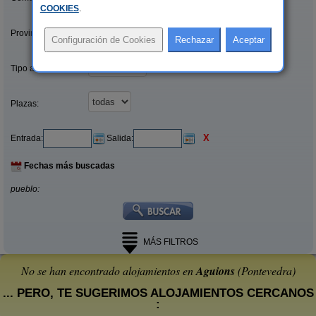
COOKIES
.
Provincias/Islas:
Tipo alquiler:
Plazas:
X
Entrada:
Salida:
Fechas más buscadas
pueblo:
MÁS FILTROS
No se han encontrado alojamientos en
Aguions
(Pontevedra)
... PERO, TE SUGERIMOS ALOJAMIENTOS CERCANOS
: