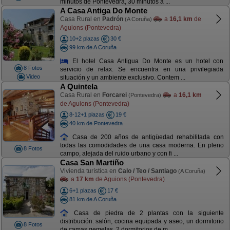
minutos de Pontevedra, 30 minutos a ...
A Casa Antiga Do Monte
Casa Rural en
Padrón
a
16,1 km
de
(A Coruña)
Aguions (Pontevedra)
10+2 plazas
30 €
99 km de A Coruña
El hotel Casa Antigua Do Monte es un hotel con
8 Fotos
servicio de relax. Se encuentra en una privilegiada
Video
situación y un ambiente exclusivo. Contem ...
A Quintela
Casa Rural en
Forcarei
a
16,1 km
(Pontevedra)
de Aguions (Pontevedra)
8-12+1 plazas
19 €
40 km de Pontevedra
Casa de 200 años de antigüedad rehabilitada con
todas las comodidades de una casa moderna. En pleno
8 Fotos
campo, alejada del ruido urbano y con fi ...
Casa San Martiño
Vivienda turística en
Calo / Teo / Santiago
(A Coruña)
a
17 km
de Aguions (Pontevedra)
6+1 plazas
17 €
81 km de A Coruña
Casa de piedra de 2 plantas con la siguiente
distribución: salón, cocina equipada y aseo, un dormitorio
8 Fotos
de camas gemelas, 2 dormitorios de m ...