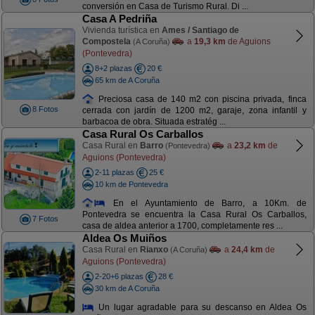
conversión en Casa de Turismo Rural. Di ...
Casa A Pedriña
Vivienda turística en
Ames / Santiago de
Compostela
a
19,3 km
de Aguions
(A Coruña)
(Pontevedra)
8+2 plazas
20 €
65 km de A Coruña
Preciosa casa de 140 m2 con piscina privada, finca
8 Fotos
cerrada con jardín de 1200 m2, garaje, zona infantil y
barbacoa de obra. Situada estratég ...
Casa Rural Os Carballos
Casa Rural en
Barro
a
23,2 km
de
(Pontevedra)
Aguions (Pontevedra)
2-11 plazas
25 €
10 km de Pontevedra
En el Ayuntamiento de Barro, a 10Km. de
Pontevedra se encuentra la Casa Rural Os Carballos,
7 Fotos
casa de aldea anterior a 1700, completamente res ...
Aldea Os Muiños
Casa Rural en
Rianxo
a
24,4 km
de
(A Coruña)
Aguions (Pontevedra)
2-20+6 plazas
28 €
30 km de A Coruña
Un lugar agradable para su descanso en Aldea Os