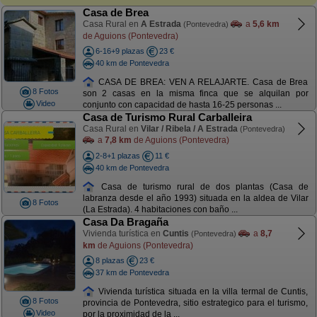
Casa de Brea
Casa Rural en
A Estrada
a
5,6 km
(Pontevedra)
de Aguions (Pontevedra)
6-16+9 plazas
23 €
40 km de Pontevedra
CASA DE BREA: VEN A RELAJARTE. Casa de Brea
8 Fotos
son 2 casas en la misma finca que se alquilan por
Video
conjunto con capacidad de hasta 16-25 personas ...
Casa de Turismo Rural Carballeira
Casa Rural en
Vilar / Ribela / A Estrada
(Pontevedra)
a
7,8 km
de Aguions (Pontevedra)
2-8+1 plazas
11 €
40 km de Pontevedra
Casa de turismo rural de dos plantas (Casa de
labranza desde el año 1993) situada en la aldea de Vilar
8 Fotos
(La Estrada). 4 habitaciones con baño ...
Casa Da Bragaña
Vivienda turística en
Cuntis
a
8,7
(Pontevedra)
km
de Aguions (Pontevedra)
8 plazas
23 €
37 km de Pontevedra
Vivienda turística situada en la villa termal de Cuntis,
8 Fotos
provincia de Pontevedra, sitio estrategico para el turismo,
Video
por la proximidad de la ...