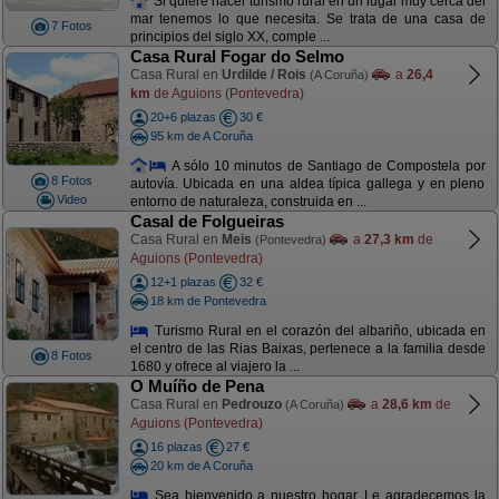
Si quiere hacer turismo rural en un lugar muy cerca del
mar tenemos lo que necesita. Se trata de una casa de
7 Fotos
principios del siglo XX, comple ...
Casa Rural Fogar do Selmo
Casa Rural en
Urdilde / Rois
a
26,4
(A Coruña)
km
de Aguions (Pontevedra)
20+6 plazas
30 €
95 km de A Coruña
A sólo 10 minutos de Santiago de Compostela por
8 Fotos
autovía. Ubicada en una aldea típica gallega y en pleno
Video
entorno de naturaleza, construida en ...
Casal de Folgueiras
Casa Rural en
Meis
a
27,3 km
de
(Pontevedra)
Aguions (Pontevedra)
12+1 plazas
32 €
18 km de Pontevedra
Turismo Rural en el corazón del albariño, ubicada en
el centro de las Rias Baixas, pertenece a la familia desde
8 Fotos
1680 y ofrece al viajero la ...
O Muíño de Pena
Casa Rural en
Pedrouzo
a
28,6 km
de
(A Coruña)
Aguions (Pontevedra)
16 plazas
27 €
20 km de A Coruña
Sea bienvenido a nuestro hogar. Le agradecemos la