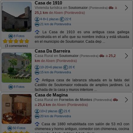
Casa de 1910
Vivienda turística en
Soutomaior
a
(Pontevedra)
25,1 km
de Alxen (Pontevedra)
4-8+1 plazas
22 €
21 km de Pontevedra
La Casa de 1910 es una antigua casa gallega
8 Fotos
construida en el año que su nombre indica y está situada
en el municipio de Soutomaior. Cada dep ...
(3 comentarios)
Casa Da Barreira
Casa Rural en
Soutomaior
a
25,2
(Pontevedra)
km
de Alxen (Pontevedra)
10-20+6 plazas
20 €
15 km de Pontevedra
Antigua casa de labranza situada en la falda del
Castillo de Soutomaior rodeada de amplios jardines. La
8 Fotos
fachada de la casa y muros interiore ...
Casa de Magina
Casa Rural en
Fornelos de Montes
(Pontevedra)
a
25,4 km
de Alxen (Pontevedra)
10+2 plazas
21 €
20 km de Pontevedra
Casa de 1880 rehabilitada con salón de 53 m3 con
50 Fotos
chimenea y horno antiguo, comedor con chimenea, cocina