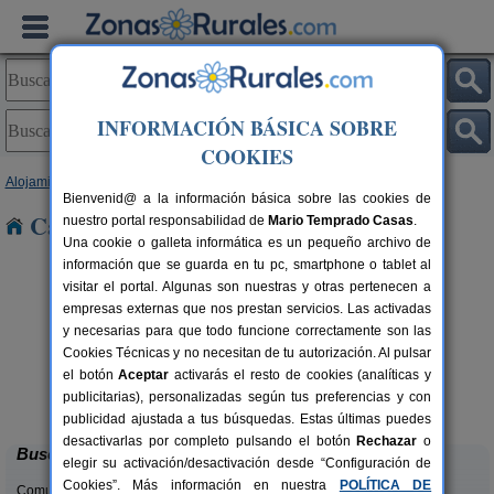
INFORMACIÓN BÁSICA SOBRE
COOKIES
Alojamientos
>
Galicia
>
Pontevedra
> Alxen
Bienvenid@ a la información básica sobre las cookies de
Casas Rurales cerca de Alxen
nuestro portal responsabilidad de
Mario Temprado Casas
.
Una cookie o galleta informática es un pequeño archivo de
información que se guarda en tu pc, smartphone o tablet al
visitar el portal. Algunas son nuestras y otras pertenecen a
empresas externas que nos prestan servicios. Las activadas
y necesarias para que todo funcione correctamente son las
Cookies Técnicas y no necesitan de tu autorización. Al pulsar
el botón
Aceptar
activarás el resto de cookies (analíticas y
Apartamentos Aqualecer
rs.
2-4+2 pers.
publicitarias), personalizadas según tus preferencias y con
 €
12 €
Sanxenxo (Pontevedra)
desde
publicidad ajustada a tus búsquedas. Estas últimas puedes
desactivarlas por completo pulsando el botón
Rechazar
o
Buscar
elegir su activación/desactivación desde “Configuración de
Cookies”. Más información en nuestra
POLÍTICA DE
Comunidades: