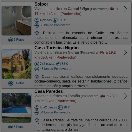
Solpor
Vivienda turística en
Cabral / Vigo
a
(Pontevedra)
17 km
de Alxen (Pontevedra)
4 plazas
100 €
33 km de Pontevedra
Disfruta de la esencia de Galicia en Solpor,
recientemente reformada para ofrecer una estancia
8 Fotos
confortable y funcional. Es el refugio perfec ...
Casa Turística Nigrán
Vivienda turística en
Nigrán
a
19,2
(Pontevedra)
km
de Alxen (Pontevedra)
7+2 plazas
38 €
45 km de Pontevedra
Casa tradicional gallega completamente equipada:
cocina-comedor, salita de estar, 4 habitaciones, 2 baños,
8 Fotos
porche, balcón y amplia terraza c ...
Casa Paredes
Vivienda turística en
Tomiño
a
23,9
(Pontevedra)
km
de Alxen (Pontevedra)
10+2 plazas
18 €
54 km de Pontevedra
Casa Paredes: Se trata de una finca cerrada, de 2. 000
m2 de terreno, con piscina y jardín, con un total de cinco
8 Fotos
habitaciones, cuatro de ma ...