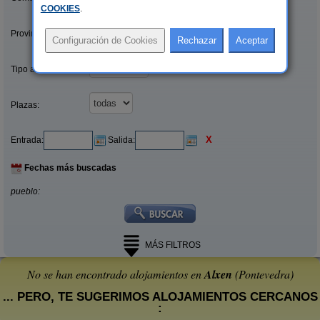
COOKIES
.
Provincias/Islas:
Tipo alquiler:
Plazas:
X
Entrada:
Salida:
Fechas más buscadas
pueblo:
MÁS FILTROS
No se han encontrado alojamientos en
Alxen
(Pontevedra)
... PERO, TE SUGERIMOS ALOJAMIENTOS CERCANOS
: