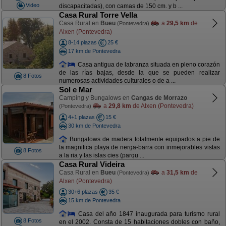
Video
discapacitadas), con camas de 150 cm. y b ...
Casa Rural Torre Vella
Casa Rural en
Bueu
a
29,5 km
de
(Pontevedra)
Alxen (Pontevedra)
8-14 plazas
25 €
17 km de Pontevedra
Casa antigua de labranza situada en pleno corazón
de las rías bajas, desde la que se pueden realizar
8 Fotos
numerosas actividades culturales o de a ...
Sol e Mar
Camping y Bungalows en
Cangas de Morrazo
a
29,8 km
de Alxen (Pontevedra)
(Pontevedra)
4+1 plazas
15 €
30 km de Pontevedra
Bungalows de madera totalmente equipados a pie de
la magnifica playa de nerga-barra con inmejorables vistas
8 Fotos
a la ria y las islas cies (parqu ...
Casa Rural Videira
Casa Rural en
Bueu
a
31,5 km
de
(Pontevedra)
Alxen (Pontevedra)
30+6 plazas
35 €
15 km de Pontevedra
Casa del año 1847 inaugurada para turismo rural
8 Fotos
en el 2002. Consta de 15 habitaciones dobles con baño,