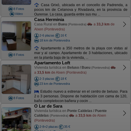
Casa Grixó, ubicada en el concello de Padrenda, a
8 Fotos
pocos km de Celanova y Rivadavia, en la provincia de
Video
Ourense. La casa, guarda entre sus mu ...
Casa Herminia
Casa Rural en
Bueu
a
33,3 km
de
(Pontevedra)
Alxen (Pontevedra)
2-6 plazas
16 €
18 km de Pontevedra
Apartamento a 350 metros de la playa con vistas al
mar y al campo. Apartamento de 3 habitaciones, ubicado
8 Fotos
en la planta baja de la vivienda, ...
Apartamento Loft
Vivienda turística en
Beluso / Bueu
(Pontevedra)
a
33,5 km
de Alxen (Pontevedra)
2-3 plazas
18 €
23 km de Pontevedra
Estudio nuevo a estrenar en el centro de beluso. Para
2 o 3 personas. Dispone de habitación con cama de 120,
8 Fotos
baño completocon bañera y cocin ...
O Lar de Sara
Vivienda turística en
Ponte Caldelas / Puente
Caldelas
a
33,5 km
de Alxen
(Pontevedra)
(Pontevedra)
2-8+2 plazas
35 €