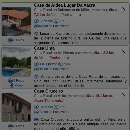
Casa de Aldea Lugar Da Xacra
Casa Rural en
Salvaterra de Miño
a
(Pontevedra)
7,2 km
de Alxen (Pontevedra)
12 plazas
25 €
50 km de Pontevedra
Lugar da Xacra es algo completamente distinto dentro
de la oferta de turismo rural de Galicia. Una casa que
8 Fotos
sorprende. Casa construida a med ...
Casa Uma
Casa Rural en
As Neves
a
8,2 km
(Pontevedra)
de Alxen (Pontevedra)
4-8+1 plazas
30 €
45 km de Pontevedra
Ven a disfrutar de una Casa Rural de principios del
8 Fotos
siglo XIX, con 280m2 útiles, totalmente reformada y
Video
acondicionada, en el interior de las ...
Casa Cruceiro
Casa Rural en
Arbo
a
16,1 km
de
(Pontevedra)
Alxen (Pontevedra)
10 plazas
25 €
72 km de Pontevedra
Casa Cruceiro, situada a orillas del rio Miño, en el
ayuntamiento de Arbo. Es una antigua casa de piedra
8 Fotos
construida en el año 1850, siguiend ...