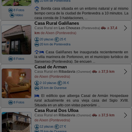
10 km de Pontevedra
Bonita casa situada en un entorno natural y al mismo
8 Fotos
tiempo cerca de la ciudad de Pontevedra a 10 minutos. La
Video
casa consta de 3 habitaciones, ...
Casa Rural Galiñanes
Casa Rural en
Las Chouzas
a
37,4
(Pontevedra)
km
de Alxen (Pontevedra)
20 plazas
25 €
20 km de Pontevedra
Casa Galiñanes fue inaugurada recientemente en
la villa marinera de Portonovo, en el municipio turístico de
8 Fotos
Sanxenxo (Pontevedra). Se encuen ...
Casal de Arman
Casa Rural en
Ribadavia
a
37,5 km
(Ourense)
de Alxen (Pontevedra)
2-10 plazas
35 €
25 km de Ourense
El edificio que alberga Casal de Armán Hospedaxe
rural actualmente es una vieja casa del Siglo XVIII.
8 Fotos
Situada en un alto con vistas panorámi ...
Casa Rural Dos Ulloa
Casa Rural en
Ribadavia
a
37,5 km
(Ourense)
de Alxen (Pontevedra)
12 plazas
27 €
25 km de Ourense