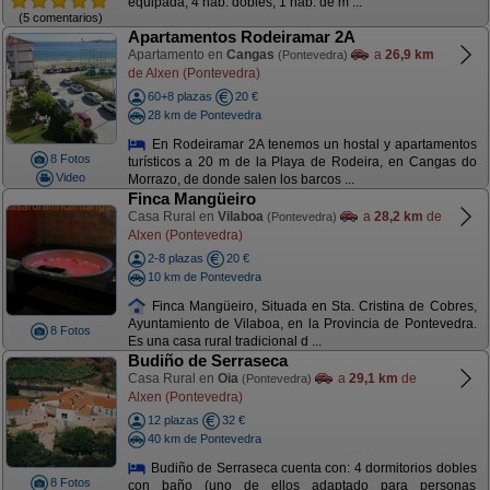
equipada, 4 hab. dobles, 1 hab. de m ...
(5 comentarios)
Apartamentos Rodeiramar 2A
Apartamento en
Cangas
a
26,9 km
(Pontevedra)
de Alxen (Pontevedra)
60+8 plazas
20 €
28 km de Pontevedra
En Rodeiramar 2A tenemos un hostal y apartamentos
8 Fotos
turísticos a 20 m de la Playa de Rodeira, en Cangas do
Video
Morrazo, de donde salen los barcos ...
Finca Mangüeiro
Casa Rural en
Vilaboa
a
28,2 km
de
(Pontevedra)
Alxen (Pontevedra)
2-8 plazas
20 €
10 km de Pontevedra
Finca Mangüeiro, Situada en Sta. Cristina de Cobres,
Ayuntamiento de Vilaboa, en la Provincia de Pontevedra.
8 Fotos
Es una casa rural tradicional d ...
Budiño de Serraseca
Casa Rural en
Oia
a
29,1 km
de
(Pontevedra)
Alxen (Pontevedra)
12 plazas
32 €
40 km de Pontevedra
Budiño de Serraseca cuenta con: 4 dormitorios dobles
8 Fotos
con baño (uno de ellos adaptado para personas