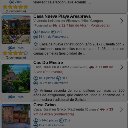
Video
televisor, calefacción, aire acondici ...
(1 comentario)
Casa Nueva Playa Areabrava
Vivienda turística en
Vilanova / Hío / Cangas
a
32,7 km
de Alxen (Pontevedra)
(Pontevedra)
6 plazas
14 €
34 km de Pontevedra
Casa de nueva construcción (año 2017). Cuenta con 2
8 Fotos
habitaciones, una de ellas con cama de 1, 35, la otra con
camas gemelas (posibilidad de ...
(1 comentario)
Cas Do Mestre
Casa Rural en
A Lama
a
33 km
de
(Pontevedra)
Alxen (Pontevedra)
10+4 plazas
20 €
20 km de Pontevedra
Antigua escuela del rural gallego con más de 200
años de antigüedad, que conserva, todo el encanto de la
8 Fotos
arquitectura tradicional de Galicia ...
Casa Grixo
Casa Rural en
Grixó / Padrenda
a
33
(Ourense)
km
de Alxen (Pontevedra)
8-14+6 plazas
21 €
45 km de Ourense