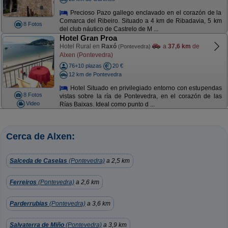
Precioso Pazo gallego enclavado en el corazón de la
Comarca del Ribeiro. Situado a 4 km de Ribadavia, 5 km
8 Fotos
del club náutico de Castrelo de M ...
Hotel Gran Proa
Hotel Rural en
Raxó
a
37,6 km
de
(Pontevedra)
Alxen (Pontevedra)
76+10 plazas
20 €
12 km de Pontevedra
Hotel Situado en privilegiado entorno con estupendas
8 Fotos
vistas sobre la ría de Pontevedra, en el corazón de las
Video
Rías Baixas. Ideal como punto d ...
Cerca de Alxen:
Salceda de Caselas
(Pontevedra)
a 2,5 km
Ferreiros
(Pontevedra)
a 2,6 km
Parderrubias
(Pontevedra)
a 3,6 km
Salvaterra de Miño
(Pontevedra)
a 3,9 km