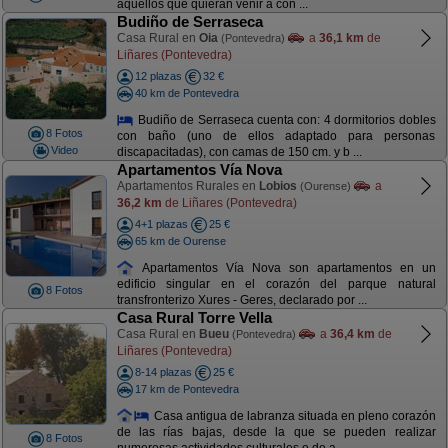
aquellos que quieran venir a con ...
Budiño de Serraseca
Casa Rural en
Oia
a
36,1 km
de
(Pontevedra)
Liñares (Pontevedra)
12 plazas
32 €
40 km de Pontevedra
Budiño de Serraseca cuenta con: 4 dormitorios dobles
8 Fotos
con baño (uno de ellos adaptado para personas
Video
discapacitadas), con camas de 150 cm. y b ...
Apartamentos Vía Nova
Apartamentos Rurales en
Lobios
a
(Ourense)
36,2 km
de Liñares (Pontevedra)
4+1 plazas
25 €
65 km de Ourense
Apartamentos Vía Nova son apartamentos en un
edificio singular en el corazón del parque natural
8 Fotos
transfronterizo Xures - Geres, declarado por ...
Casa Rural Torre Vella
Casa Rural en
Bueu
a
36,4 km
de
(Pontevedra)
Liñares (Pontevedra)
8-14 plazas
25 €
17 km de Pontevedra
Casa antigua de labranza situada en pleno corazón
de las rías bajas, desde la que se pueden realizar
8 Fotos