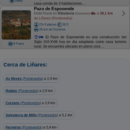
Video
casa consta de 3 habitaciones, ...
Pazo de Esposende
Hotel Rural en
Ribadavia
a
38,1 km
(Ourense)
de Liñares (Pontevedra)
23+3 plazas
30 €
25 km de Ourense
El Pazo de Esposende es una construcción del
Siglo XVI-XVIII hoy en dia adaptada como casa turismo
8 Fotos
rural. Se encuentra ubicado en pleno cora ...
Cerca de Liñares:
As Neves
(Pontevedra)
a 1,9 km
Rubios
(Pontevedra)
a 2,6 km
Corzans
(Pontevedra)
a 3,9 km
Salvaterra de Miño
(Pontevedra)
a 5,1 km
Ferreiros
(Pontevedra)
a 5,4 km