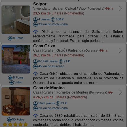
Solpor
Vivienda turística en
Cabral / Vigo
a
(Pontevedra)
23,5 km
de Liñares (Pontevedra)
4 plazas
100 €
33 km de Pontevedra
Disfruta de la esencia de Galicia en Solpor,
recientemente reformada para ofrecer una estancia
8 Fotos
confortable y funcional. Es el refugio perfec ...
Casa Grixo
Casa Rural en
Grixó / Padrenda
a
(Ourense)
26,1 km
de Liñares (Pontevedra)
8-14+6 plazas
21 €
45 km de Ourense
Casa Grixó, ubicada en el concello de Padrenda, a
8 Fotos
pocos km de Celanova y Rivadavia, en la provincia de
Video
Ourense. La casa, guarda entre sus mu ...
Casa de Magina
Casa Rural en
Fornelos de Montes
(Pontevedra)
a
26,5 km
de Liñares (Pontevedra)
10+2 plazas
21 €
20 km de Pontevedra
Casa de 1880 rehabilitada con salón de 53 m3 con
50 Fotos
chimenea y horno antiguo, comedor con chimenea, cocina
equipada, 4 hab. dobles, 1 hab. de m ...