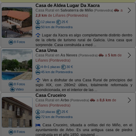
Casa de Aldea Lugar Da Xacra
Casa Rural en
Salvaterra de Miño
a
(Pontevedra)
2,8 km
de Liñares (Pontevedra)
12 plazas
25 €
50 km de Pontevedra
Lugar da Xacra es algo completamente distinto dentro
de la oferta de turismo rural de Galicia. Una casa que
8 Fotos
sorprende. Casa construida a med ...
Casa Uma
Casa Rural en
As Neves
a
5 km
de
(Pontevedra)
Liñares (Pontevedra)
4-8+1 plazas
30 €
45 km de Pontevedra
Ven a disfrutar de una Casa Rural de principios del
8 Fotos
siglo XIX, con 280m2 útiles, totalmente reformada y
Video
acondicionada, en el interior de las ...
Casa Cruceiro
Casa Rural en
Arbo
a
8,6 km
de
(Pontevedra)
Liñares (Pontevedra)
10 plazas
25 €
72 km de Pontevedra
Casa Cruceiro, situada a orillas del rio Miño, en el
ayuntamiento de Arbo. Es una antigua casa de piedra
8 Fotos
construida en el año 1850, siguiend ...