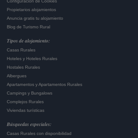
Configuración de Cookies
Propietarios alojamientos
Anuncia gratis tu alojamiento
Blog de Turismo Rural
Tipos de alojamiento:
Casas Rurales
Hoteles
y
Hoteles Rurales
Hostales Rurales
Albergues
Apartamentos
y
Apartamentos Rurales
Campings y Bungalows
Complejos Rurales
Viviendas turísticas
Búsquedas especiales:
Casas Rurales con disponibilidad