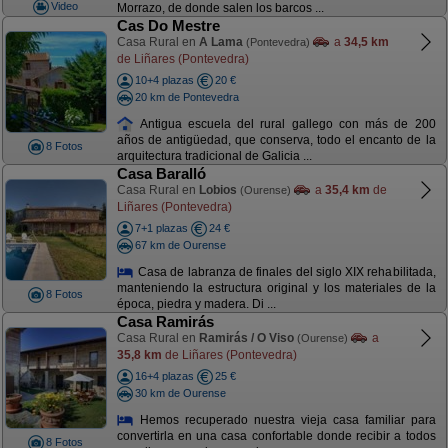
Video
Morrazo, de donde salen los barcos ...
Cas Do Mestre
Casa Rural en
A Lama
a
34,5 km
(Pontevedra)
de Liñares (Pontevedra)
10+4 plazas
20 €
20 km de Pontevedra
Antigua escuela del rural gallego con más de 200
años de antigüedad, que conserva, todo el encanto de la
8 Fotos
arquitectura tradicional de Galicia ...
Casa Baralló
Casa Rural en
Lobios
a
35,4 km
de
(Ourense)
Liñares (Pontevedra)
7+1 plazas
24 €
67 km de Ourense
Casa de labranza de finales del siglo XIX rehabilitada,
manteniendo la estructura original y los materiales de la
8 Fotos
época, piedra y madera. Di ...
Casa Ramirás
Casa Rural en
Ramirás / O Viso
a
(Ourense)
35,8 km
de Liñares (Pontevedra)
16+4 plazas
25 €
30 km de Ourense
Hemos recuperado nuestra vieja casa familiar para
convertirla en una casa confortable donde recibir a todos
8 Fotos