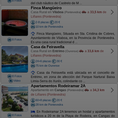
8 Fotos
del club náutico de Castrelo de M ...
Finca Mangüeiro
Casa Rural en
Vilaboa
a
33,5 km
de
(Pontevedra)
Liñares (Pontevedra)
2-8 plazas
20 €
10 km de Pontevedra
Finca Mangüeiro, Situada en Sta. Cristina de Cobres,
Ayuntamiento de Vilaboa, en la Provincia de Pontevedra.
8 Fotos
Es una casa rural tradicional d ...
Casa da Feiravella
Casa Rural en
Entrimo
a
33,6 km
de
(Ourense)
Liñares (Pontevedra)
24+6 plazas
30 €
75 km de Ourense
Casa da Feiravella está ubicada en el concello de
8 Fotos
Entrimo, en zona de afección del Parque Nartural Baixa
Video
Limia-Serra do Xurés, colindante co ...
Apartamentos Rodeiramar 2A
Apartamento en
Cangas
a
34,3 km
(Pontevedra)
de Liñares (Pontevedra)
60+8 plazas
20 €
28 km de Pontevedra
En Rodeiramar 2A tenemos un hostal y apartamentos
8 Fotos
turísticos a 20 m de la Playa de Rodeira, en Cangas do