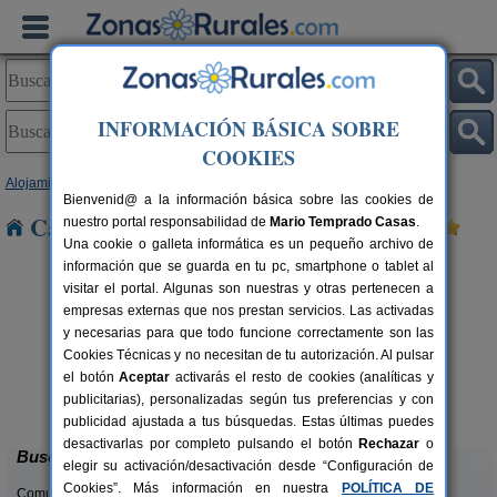
INFORMACIÓN BÁSICA SOBRE
COOKIES
Alojamientos
>
Galicia
>
Pontevedra
> Liñares
Bienvenid@ a la información básica sobre las cookies de
Casas Rurales cerca de Liñares
nuestro portal responsabilidad de
Mario Temprado Casas
.
Una cookie o galleta informática es un pequeño archivo de
información que se guarda en tu pc, smartphone o tablet al
visitar el portal. Algunas son nuestras y otras pertenecen a
empresas externas que nos prestan servicios. Las activadas
y necesarias para que todo funcione correctamente son las
Cookies Técnicas y no necesitan de tu autorización. Al pulsar
el botón
Aceptar
activarás el resto de cookies (analíticas y
Apartamentos Puerto Basella
rs.
2-5+1 pers.
publicitarias), personalizadas según tus preferencias y con
 €
40 €
Vilanova de Arousa (Pontevedra)
desde
publicidad ajustada a tus búsquedas. Estas últimas puedes
desactivarlas por completo pulsando el botón
Rechazar
o
Buscar
elegir su activación/desactivación desde “Configuración de
Cookies”. Más información en nuestra
POLÍTICA DE
Comunidades: