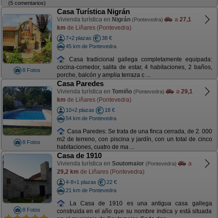
(5 comentarios)
Casa Turística Nigrán
Vivienda turística en
Nigrán
a
27,1
(Pontevedra)
km
de Liñares (Pontevedra)
7+2 plazas
38 €
45 km de Pontevedra
Casa tradicional gallega completamente equipada:
cocina-comedor, salita de estar, 4 habitaciones, 2 baños,
8 Fotos
porche, balcón y amplia terraza c ...
Casa Paredes
Vivienda turística en
Tomiño
a
29,1
(Pontevedra)
km
de Liñares (Pontevedra)
10+2 plazas
18 €
54 km de Pontevedra
Casa Paredes: Se trata de una finca cerrada, de 2. 000
m2 de terreno, con piscina y jardín, con un total de cinco
8 Fotos
habitaciones, cuatro de ma ...
Casa de 1910
Vivienda turística en
Soutomaior
a
(Pontevedra)
29,2 km
de Liñares (Pontevedra)
4-8+1 plazas
22 €
21 km de Pontevedra
La Casa de 1910 es una antigua casa gallega
8 Fotos
construida en el año que su nombre indica y está situada