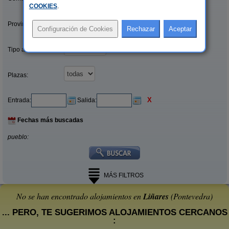
COOKIES
.
Provincias/Islas:
Tipo alquiler:
Plazas:
X
Entrada:
Salida:
Fechas más buscadas
pueblo:
MÁS FILTROS
No se han encontrado alojamientos en
Liñares
(Pontevedra)
... PERO, TE SUGERIMOS ALOJAMIENTOS CERCANOS
: