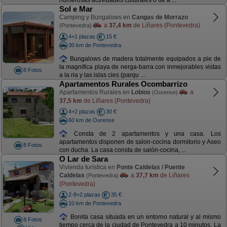
numerosas actividades culturales o de a ...
Sol e Mar
Camping y Bungalows en
Cangas de Morrazo
a
37,4 km
de Liñares (Pontevedra)
(Pontevedra)
4+1 plazas
15 €
30 km de Pontevedra
Bungalows de madera totalmente equipados a pie de
la magnifica playa de nerga-barra con inmejorables vistas
8 Fotos
a la ria y las islas cies (parqu ...
Apartamentos Rurales Ocombarrizo
Apartamentos Rurales en
Lobios
a
(Ourense)
37,5 km
de Liñares (Pontevedra)
4+2 plazas
30 €
60 km de Ourense
Consta de 2 apartamentos y una casa. Los
apartamentos disponen de salon-cocina dormitorio y Aseo
8 Fotos
con ducha. La casa consta de salón-cocina, ...
O Lar de Sara
Vivienda turística en
Ponte Caldelas / Puente
Caldelas
a
37,7 km
de Liñares
(Pontevedra)
(Pontevedra)
2-8+2 plazas
35 €
10 km de Pontevedra
Bonita casa situada en un entorno natural y al mismo
8 Fotos
tiempo cerca de la ciudad de Pontevedra a 10 minutos. La