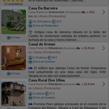
en el municipio de Soutomaior. Cada dep ...
(3 comentarios)
Casa Da Barreira
Casa Rural en
Soutomaior
a
29,2
(Pontevedra)
km
de Liñares (Pontevedra)
10-20+6 plazas
20 €
15 km de Pontevedra
Antigua casa de labranza situada en la falda del
Castillo de Soutomaior rodeada de amplios jardines. La
8 Fotos
fachada de la casa y muros interiore ...
Casal de Arman
Casa Rural en
Ribadavia
a
32,8 km
(Ourense)
de Liñares (Pontevedra)
2-10 plazas
35 €
25 km de Ourense
El edificio que alberga Casal de Armán Hospedaxe
rural actualmente es una vieja casa del Siglo XVIII.
8 Fotos
Situada en un alto con vistas panorámi ...
Casa Rural Dos Ulloa
Casa Rural en
Ribadavia
a
32,8 km
(Ourense)
de Liñares (Pontevedra)
12 plazas
27 €
25 km de Ourense
Precioso Pazo gallego enclavado en el corazón de la
Comarca del Ribeiro. Situado a 4 km de Ribadavia, 5 km