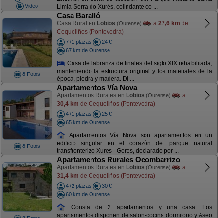
Video
Limia-Serra do Xurés, colindante co ...
Casa Baralló
Casa Rural en
Lobios
a
27,6 km
de
(Ourense)
Cequeliños (Pontevedra)
7+1 plazas
24 €
67 km de Ourense
Casa de labranza de finales del siglo XIX rehabilitada,
manteniendo la estructura original y los materiales de la
8 Fotos
época, piedra y madera. Di ...
Apartamentos Vía Nova
Apartamentos Rurales en
Lobios
a
(Ourense)
30,4 km
de Cequeliños (Pontevedra)
4+1 plazas
25 €
65 km de Ourense
Apartamentos Vía Nova son apartamentos en un
edificio singular en el corazón del parque natural
8 Fotos
transfronterizo Xures - Geres, declarado por ...
Apartamentos Rurales Ocombarrizo
Apartamentos Rurales en
Lobios
a
(Ourense)
31,4 km
de Cequeliños (Pontevedra)
4+2 plazas
30 €
60 km de Ourense
Consta de 2 apartamentos y una casa. Los
apartamentos disponen de salon-cocina dormitorio y Aseo