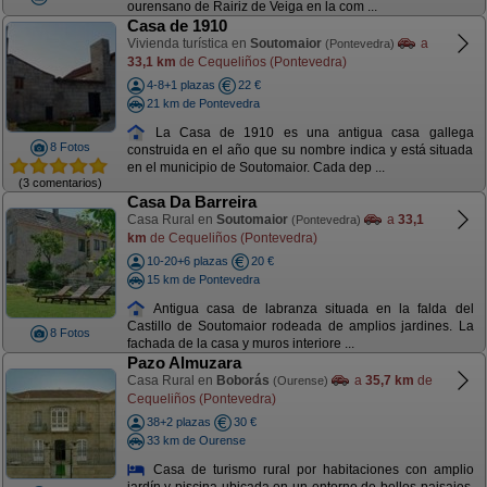
ourensano de Rairiz de Veiga en la com ...
Casa de 1910
Vivienda turística en
Soutomaior
a
(Pontevedra)
33,1 km
de Cequeliños (Pontevedra)
4-8+1 plazas
22 €
21 km de Pontevedra
La Casa de 1910 es una antigua casa gallega
8 Fotos
construida en el año que su nombre indica y está situada
en el municipio de Soutomaior. Cada dep ...
(3 comentarios)
Casa Da Barreira
Casa Rural en
Soutomaior
a
33,1
(Pontevedra)
km
de Cequeliños (Pontevedra)
10-20+6 plazas
20 €
15 km de Pontevedra
Antigua casa de labranza situada en la falda del
Castillo de Soutomaior rodeada de amplios jardines. La
8 Fotos
fachada de la casa y muros interiore ...
Pazo Almuzara
Casa Rural en
Boborás
a
35,7 km
de
(Ourense)
Cequeliños (Pontevedra)
38+2 plazas
30 €
33 km de Ourense
Casa de turismo rural por habitaciones con amplio