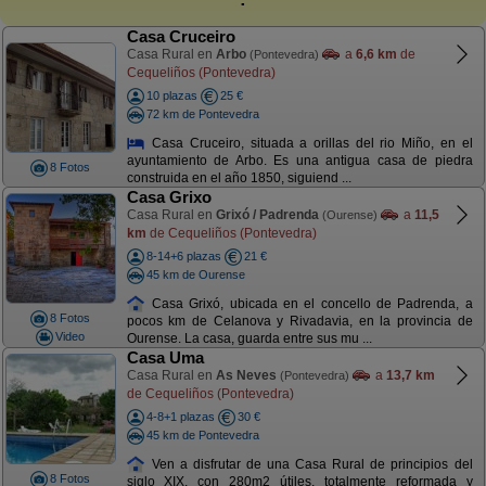
Casa Cruceiro
Casa Rural en
Arbo
a
6,6 km
de
(Pontevedra)
Cequeliños (Pontevedra)
10 plazas
25 €
72 km de Pontevedra
Casa Cruceiro, situada a orillas del rio Miño, en el
ayuntamiento de Arbo. Es una antigua casa de piedra
8 Fotos
construida en el año 1850, siguiend ...
Casa Grixo
Casa Rural en
Grixó / Padrenda
a
11,5
(Ourense)
km
de Cequeliños (Pontevedra)
8-14+6 plazas
21 €
45 km de Ourense
Casa Grixó, ubicada en el concello de Padrenda, a
8 Fotos
pocos km de Celanova y Rivadavia, en la provincia de
Video
Ourense. La casa, guarda entre sus mu ...
Casa Uma
Casa Rural en
As Neves
a
13,7 km
(Pontevedra)
de Cequeliños (Pontevedra)
4-8+1 plazas
30 €
45 km de Pontevedra
Ven a disfrutar de una Casa Rural de principios del
8 Fotos
siglo XIX, con 280m2 útiles, totalmente reformada y