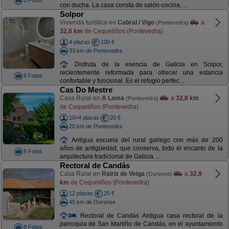
8 Fotos
con ducha. La casa consta de salón-cocina, ...
Solpor
Vivienda turística en
Cabral / Vigo
a
(Pontevedra)
32,6 km
de Cequeliños (Pontevedra)
4 plazas
100 €
33 km de Pontevedra
Disfruta de la esencia de Galicia en Solpor,
recientemente reformada para ofrecer una estancia
8 Fotos
confortable y funcional. Es el refugio perfec ...
Cas Do Mestre
Casa Rural en
A Lama
a
32,8 km
(Pontevedra)
de Cequeliños (Pontevedra)
10+4 plazas
20 €
20 km de Pontevedra
Antigua escuela del rural gallego con más de 200
años de antigüedad, que conserva, todo el encanto de la
8 Fotos
arquitectura tradicional de Galicia ...
Rectoral de Candás
Casa Rural en
Rairiz de Veiga
a
32,9
(Ourense)
km
de Cequeliños (Pontevedra)
12 plazas
25 €
45 km de Ourense
Rectoral de Candás Antigua casa rectoral de la
parroquia de San Martiño de Candás, en el ayuntamiento
8 Fotos