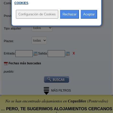
COOKIES
.
Comunidades:
Provincias/Islas:
Tipo alquiler:
Plazas:
X
Entrada:
Salida:
Fechas más buscadas
pueblo:
MÁS FILTROS
No se han encontrado alojamientos en
Cequeliños
(Pontevedra)
... PERO, TE SUGERIMOS ALOJAMIENTOS CERCANOS
: