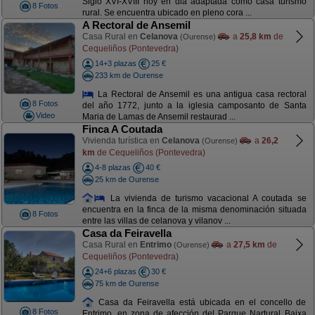
Siglo XVI-XVIII hoy en dia adaptada como casa turismo
8 Fotos
rural. Se encuentra ubicado en pleno cora ...
A Rectoral de Ansemil
Casa Rural en
Celanova
a
25,8 km
de
(Ourense)
Cequeliños (Pontevedra)
14+3 plazas
25 €
233 km de Ourense
La Rectoral de Ansemil es una antigua casa rectoral
8 Fotos
del año 1772, junto a la iglesia camposanto de Santa
Video
Maria de Lamas de Ansemil restaurad ...
Finca A Coutada
Vivienda turística en
Celanova
a
26,2
(Ourense)
km
de Cequeliños (Pontevedra)
4-8 plazas
40 €
25 km de Ourense
La vivienda de turismo vacacional A coutada se
encuentra en la finca de la misma denominación situada
8 Fotos
entre las villas de celanova y vilanov ...
Casa da Feiravella
Casa Rural en
Entrimo
a
27,5 km
de
(Ourense)
Cequeliños (Pontevedra)
24+6 plazas
30 €
75 km de Ourense
Casa da Feiravella está ubicada en el concello de
8 Fotos
Entrimo, en zona de afección del Parque Nartural Baixa