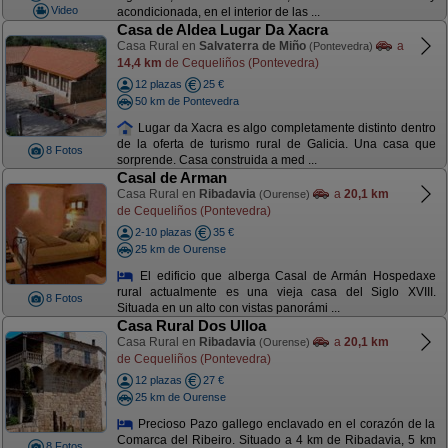
Video
acondicionada, en el interior de las ...
Casa de Aldea Lugar Da Xacra
Casa Rural en
Salvaterra de Miño
a
(Pontevedra)
14,4 km
de Cequeliños (Pontevedra)
12 plazas
25 €
50 km de Pontevedra
Lugar da Xacra es algo completamente distinto dentro
de la oferta de turismo rural de Galicia. Una casa que
8 Fotos
sorprende. Casa construida a med ...
Casal de Arman
Casa Rural en
Ribadavia
a
20,1 km
(Ourense)
de Cequeliños (Pontevedra)
2-10 plazas
35 €
25 km de Ourense
El edificio que alberga Casal de Armán Hospedaxe
rural actualmente es una vieja casa del Siglo XVIII.
8 Fotos
Situada en un alto con vistas panorámi ...
Casa Rural Dos Ulloa
Casa Rural en
Ribadavia
a
20,1 km
(Ourense)
de Cequeliños (Pontevedra)
12 plazas
27 €
25 km de Ourense
Precioso Pazo gallego enclavado en el corazón de la
Comarca del Ribeiro. Situado a 4 km de Ribadavia, 5 km
8 Fotos