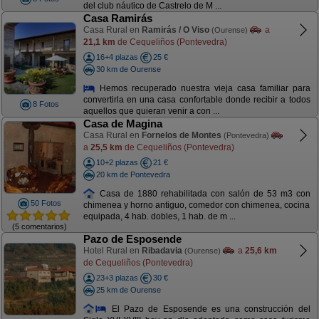
del club náutico de Castrelo de M ...
Casa Ramirás
Casa Rural en
Ramirás / O Viso
a
(Ourense)
21,1 km
de Cequeliños (Pontevedra)
16+4 plazas
25 €
30 km de Ourense
Hemos recuperado nuestra vieja casa familiar para
convertirla en una casa confortable donde recibir a todos
8 Fotos
aquellos que quieran venir a con ...
Casa de Magina
Casa Rural en
Fornelos de Montes
(Pontevedra)
a
25,5 km
de Cequeliños (Pontevedra)
10+2 plazas
21 €
20 km de Pontevedra
Casa de 1880 rehabilitada con salón de 53 m3 con
50 Fotos
chimenea y horno antiguo, comedor con chimenea, cocina
equipada, 4 hab. dobles, 1 hab. de m ...
(5 comentarios)
Pazo de Esposende
Hotel Rural en
Ribadavia
a
25,6 km
(Ourense)
de Cequeliños (Pontevedra)
23+3 plazas
30 €
25 km de Ourense
El Pazo de Esposende es una construcción del