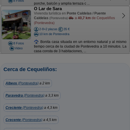
8 Fotos
porche, balcón y amplia terraza c ...
O Lar de Sara
Vivienda turística en
Ponte Caldelas / Puente
Caldelas
a
40,7 km
de Cequeliños
(Pontevedra)
(Pontevedra)
2-8+2 plazas
35 €
10 km de Pontevedra
Bonita casa situada en un entorno natural y al mismo
8 Fotos
tiempo cerca de la ciudad de Pontevedra a 10 minutos. La
Video
casa consta de 3 habitaciones, ...
Cerca de Cequeliños:
Albeos
(Pontevedra)
a 2 km
Paravedra
(Pontevedra)
a 3,3 km
Creciente
(Pontevedra)
a 4,3 km
Crecente
(Pontevedra)
a 4,5 km