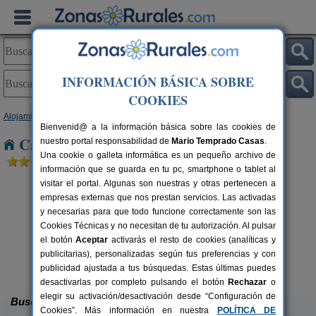
INFORMACIÓN BÁSICA SOBRE
COOKIES
Alojamientos
>
Galicia
>
Pontevedra
> Cequeliños
Bienvenid@ a la información básica sobre las cookies de
Casas Rurales cerca de Cequeliños
nuestro portal responsabilidad de
Mario Temprado Casas
.
Una cookie o galleta informática es un pequeño archivo de
información que se guarda en tu pc, smartphone o tablet al
visitar el portal. Algunas son nuestras y otras pertenecen a
empresas externas que nos prestan servicios. Las activadas
y necesarias para que todo funcione correctamente son las
Cookies Técnicas y no necesitan de tu autorización. Al pulsar
el botón
Aceptar
activarás el resto de cookies (analíticas y
publicitarias), personalizadas según tus preferencias y con
Casa Rural Torre Vella
rs.
8-14 pers.
 €
25 €
publicidad ajustada a tus búsquedas. Estas últimas puedes
Bueu (Pontevedra)
desde
desactivarlas por completo pulsando el botón
Rechazar
o
elegir su activación/desactivación desde “Configuración de
Buscar
Cookies”. Más información en nuestra
POLÍTICA DE