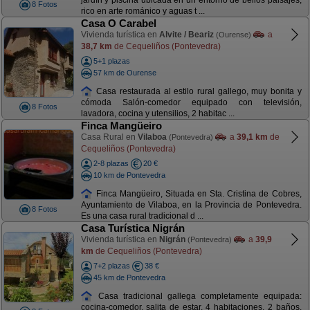
jardín y piscina ubicada en un entorno de bellos paisajes,
8 Fotos
rico en arte románico y aguas t ...
Casa O Carabel
Vivienda turística en
Alvite / Beariz
a
(Ourense)
38,7 km
de Cequeliños (Pontevedra)
5+1 plazas
57 km de Ourense
Casa restaurada al estilo rural gallego, muy bonita y
cómoda Salón-comedor equipado con televisión,
8 Fotos
lavadora, cocina y utensilios, 2 habitac ...
Finca Mangüeiro
Casa Rural en
Vilaboa
a
39,1 km
de
(Pontevedra)
Cequeliños (Pontevedra)
2-8 plazas
20 €
10 km de Pontevedra
Finca Mangüeiro, Situada en Sta. Cristina de Cobres,
Ayuntamiento de Vilaboa, en la Provincia de Pontevedra.
8 Fotos
Es una casa rural tradicional d ...
Casa Turística Nigrán
Vivienda turística en
Nigrán
a
39,9
(Pontevedra)
km
de Cequeliños (Pontevedra)
7+2 plazas
38 €
45 km de Pontevedra
Casa tradicional gallega completamente equipada:
cocina-comedor, salita de estar, 4 habitaciones, 2 baños,