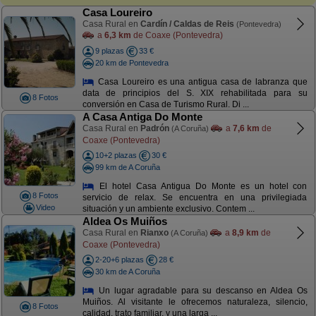
Casa Loureiro
Casa Rural en
Cardín / Caldas de Reis
(Pontevedra)
a
6,3 km
de Coaxe (Pontevedra)
9 plazas
33 €
20 km de Pontevedra
Casa Loureiro es una antigua casa de labranza que
data de principios del S. XIX rehabilitada para su
8 Fotos
conversión en Casa de Turismo Rural. Di ...
A Casa Antiga Do Monte
Casa Rural en
Padrón
a
7,6 km
de
(A Coruña)
Coaxe (Pontevedra)
10+2 plazas
30 €
99 km de A Coruña
El hotel Casa Antigua Do Monte es un hotel con
8 Fotos
servicio de relax. Se encuentra en una privilegiada
Video
situación y un ambiente exclusivo. Contem ...
Aldea Os Muiños
Casa Rural en
Rianxo
a
8,9 km
de
(A Coruña)
Coaxe (Pontevedra)
2-20+6 plazas
28 €
30 km de A Coruña
Un lugar agradable para su descanso en Aldea Os
Muiños. Al visitante le ofrecemos naturaleza, silencio,
8 Fotos
calidad, trato familiar, y una larga ...