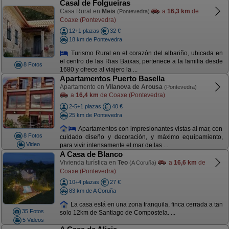
Casal de Folgueiras
Casa Rural en
Meis
a
16,3 km
de
(Pontevedra)
Coaxe (Pontevedra)
12+1 plazas
32 €
18 km de Pontevedra
Turismo Rural en el corazón del albariño, ubicada en
el centro de las Rias Baixas, pertenece a la familia desde
8 Fotos
1680 y ofrece al viajero la ...
Apartamentos Puerto Basella
Apartamento en
Vilanova de Arousa
(Pontevedra)
a
16,4 km
de Coaxe (Pontevedra)
2-5+1 plazas
40 €
25 km de Pontevedra
Apartamentos con impresionantes vistas al mar, con
8 Fotos
cuidado diseño y decoración, y máximo equipamiento,
Video
para vivir intensamente el mar de las ...
A Casa de Blanco
Vivienda turística en
Teo
a
16,6 km
de
(A Coruña)
Coaxe (Pontevedra)
10+4 plazas
27 €
83 km de A Coruña
La casa está en una zona tranquila, finca cerrada a tan
35 Fotos
solo 12km de Santiago de Compostela. ...
5 Videos