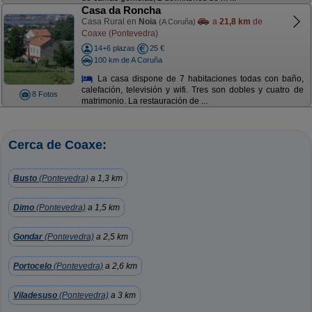
Casa da Roncha
Casa Rural en
Noia
a
21,8 km
de
(A Coruña)
Coaxe (Pontevedra)
14+6 plazas
25 €
100 km de A Coruña
La casa dispone de 7 habitaciones todas con baño,
calefación, televisión y wifi. Tres son dobles y cuatro de
8 Fotos
matrimonio. La restauración de ...
Cerca de Coaxe:
Busto
(Pontevedra)
a 1,3 km
Dimo
(Pontevedra)
a 1,5 km
Gondar
(Pontevedra)
a 2,5 km
Portocelo
(Pontevedra)
a 2,6 km
Viladesuso
(Pontevedra)
a 3 km