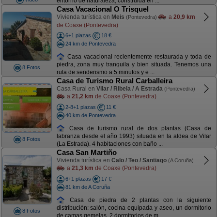
entorno de naturaleza, construida en ...
Casa Vacacional O Trisquel
Vivienda turística en
Meis
a
20,9 km
(Pontevedra)
de Coaxe (Pontevedra)
6+1 plazas
18 €
24 km de Pontevedra
Casa vacacional recientemente restaurada y toda de
piedra, zona muy tranquila y bien situada. Tenemos una
8 Fotos
ruta de senderismo a 5 minutos y e ...
Casa de Turismo Rural Carballeira
Casa Rural en
Vilar / Ribela / A Estrada
(Pontevedra)
a
21,2 km
de Coaxe (Pontevedra)
2-8+1 plazas
11 €
40 km de Pontevedra
Casa de turismo rural de dos plantas (Casa de
labranza desde el año 1993) situada en la aldea de Vilar
8 Fotos
(La Estrada). 4 habitaciones con baño ...
Casa San Martiño
Vivienda turística en
Calo / Teo / Santiago
(A Coruña)
a
21,3 km
de Coaxe (Pontevedra)
6+1 plazas
17 €
81 km de A Coruña
Casa de piedra de 2 plantas con la siguiente
distribución: salón, cocina equipada y aseo, un dormitorio
8 Fotos
de camas gemelas, 2 dormitorios de m ...