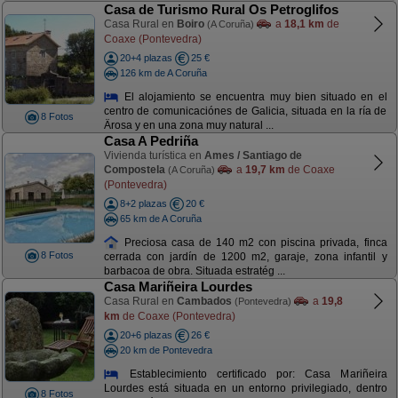
Casa de Turismo Rural Os Petroglifos
Casa Rural en
Boiro
a
18,1 km
de
(A Coruña)
Coaxe (Pontevedra)
20+4 plazas
25 €
126 km de A Coruña
El alojamiento se encuentra muy bien situado en el
centro de comunicaciónes de Galicia, situada en la ría de
8 Fotos
Ärosa y en una zona muy natural ...
Casa A Pedriña
Vivienda turística en
Ames / Santiago de
Compostela
a
19,7 km
de Coaxe
(A Coruña)
(Pontevedra)
8+2 plazas
20 €
65 km de A Coruña
Preciosa casa de 140 m2 con piscina privada, finca
8 Fotos
cerrada con jardín de 1200 m2, garaje, zona infantil y
barbacoa de obra. Situada estratég ...
Casa Mariñeira Lourdes
Casa Rural en
Cambados
a
19,8
(Pontevedra)
km
de Coaxe (Pontevedra)
20+6 plazas
26 €
20 km de Pontevedra
Establecimiento certificado por: Casa Mariñeira
Lourdes está situada en un entorno privilegiado, dentro
8 Fotos