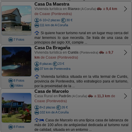
Casa Da Maestra
Vivienda turística en
Rianxo
a
9,4 km
(A Coruña)
de Coaxe (Pontevedra)
6-10+2 plazas
30 €
111 km de A Coruña
Si quiere hacer turismo rural en un lugar muy cerca del
mar tenemos lo que necesita. Se trata de una casa de
7 Fotos
principios del siglo XX, comple ...
Casa Da Bragaña
Vivienda turística en
Cuntis
a
9,7
(Pontevedra)
km
de Coaxe (Pontevedra)
8 plazas
23 €
37 km de Pontevedra
Vivienda turística situada en la villa termal de Cuntis,
8 Fotos
provincia de Pontevedra, sitio estrategico para el turismo,
Video
por la proximidad de la ...
Casa de Marcelo
Casa Rural en
Padrón
a
11,3 km
de
(A Coruña)
Coaxe (Pontevedra)
8+2 plazas
26 €
102 km de A Coruña
Casa de Marcelo es una típica casa de labranza de
más de 100 años de antigüedad dedicada al turismo rural
8 Fotos
de calidad, situada en un entorno ...