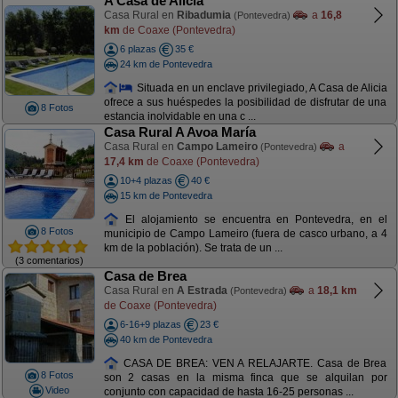
A Casa de Alicia
Casa Rural en
Ribadumia
a
16,8
(Pontevedra)
km
de Coaxe (Pontevedra)
6 plazas
35 €
24 km de Pontevedra
Situada en un enclave privilegiado, A Casa de Alicia
ofrece a sus huéspedes la posibilidad de disfrutar de una
8 Fotos
estancia inolvidable en una c ...
Casa Rural A Avoa María
Casa Rural en
Campo Lameiro
a
(Pontevedra)
17,4 km
de Coaxe (Pontevedra)
10+4 plazas
40 €
15 km de Pontevedra
El alojamiento se encuentra en Pontevedra, en el
8 Fotos
municipio de Campo Lameiro (fuera de casco urbano, a 4
km de la población). Se trata de un ...
(3 comentarios)
Casa de Brea
Casa Rural en
A Estrada
a
18,1 km
(Pontevedra)
de Coaxe (Pontevedra)
6-16+9 plazas
23 €
40 km de Pontevedra
CASA DE BREA: VEN A RELAJARTE. Casa de Brea
8 Fotos
son 2 casas en la misma finca que se alquilan por
Video
conjunto con capacidad de hasta 16-25 personas ...