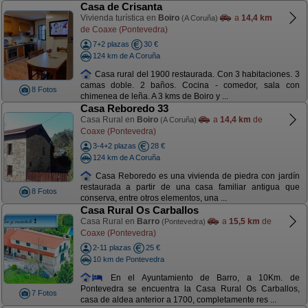
Casa de Crisanta
Vivienda turística en
Boiro
a
14,4 km
(A Coruña)
de Coaxe (Pontevedra)
7+2 plazas
30 €
124 km de A Coruña
Casa rural del 1900 restaurada. Con 3 habitaciones. 3
camas doble. 2 baños. Cocina - comedor, sala con
8 Fotos
chimenea de leña. A 3 kms de Boiro y ...
Casa Reboredo 33
Casa Rural en
Boiro
a
14,4 km
de
(A Coruña)
Coaxe (Pontevedra)
3-4+2 plazas
28 €
124 km de A Coruña
Casa Reboredo es una vivienda de piedra con jardín
restaurada a partir de una casa familiar antigua que
8 Fotos
conserva, entre otros elementos, una ...
Casa Rural Os Carballos
Casa Rural en
Barro
a
15,5 km
de
(Pontevedra)
Coaxe (Pontevedra)
2-11 plazas
25 €
10 km de Pontevedra
En el Ayuntamiento de Barro, a 10Km. de
Pontevedra se encuentra la Casa Rural Os Carballos,
7 Fotos
casa de aldea anterior a 1700, completamente res ...