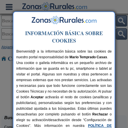
INFORMACIÓN BÁSICA SOBRE
COOKIES
Alojamientos
>
Galicia
>
Pontevedra
> Coaxe
Bienvenid@ a la información básica sobre las cookies de
Casas Rurales cerca de Coaxe
nuestro portal responsabilidad de
Mario Temprado Casas
.
Una cookie o galleta informática es un pequeño archivo de
información que se guarda en tu pc, smartphone o tablet al
visitar el portal. Algunas son nuestras y otras pertenecen a
empresas externas que nos prestan servicios. Las activadas
y necesarias para que todo funcione correctamente son las
Cookies Técnicas y no necesitan de tu autorización. Al pulsar
el botón
Aceptar
activarás el resto de cookies (analíticas y
Casal de Folgueiras
rs.
12+1 pers.
publicitarias), personalizadas según tus preferencias y con
 €
32 €
Meis (Pontevedra)
desde
publicidad ajustada a tus búsquedas. Estas últimas puedes
desactivarlas por completo pulsando el botón
Rechazar
o
Buscar
elegir su activación/desactivación desde “Configuración de
Cookies”. Más información en nuestra
POLÍTICA DE
Comunidades: