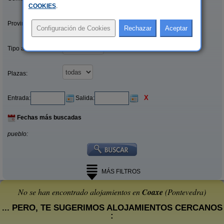
COOKIES
.
Provincias/Islas:
Tipo alquiler:
Plazas:
X
Entrada:
Salida:
Fechas más buscadas
pueblo:
MÁS FILTROS
No se han encontrado alojamientos en
Coaxe
(Pontevedra)
... PERO, TE SUGERIMOS ALOJAMIENTOS CERCANOS
: