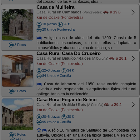
del corazón de las Rias Baixas, idea ...
Casa da Muiñeira
Casa Rural en
Cambados
a
19,8
(Pontevedra)
km
de Coaxe (Pontevedra)
10 plazas
26 €
20 km de Pontevedra
Antigua casa de aldea del año 1800. Consta de 5
habitaciones espaciosas, una de ellas adaptada a
8 Fotos
minusválidos y otra con cabina de ducha, sa ...
Casa Rural Casa Do Cruceiro
Casa Rural en
Biduído / Raices
a
20,1
(A Coruña)
km
de Coaxe (Pontevedra)
22+3 plazas
34 €
84 km de A Coruña
Casa de labranza del 1850, restauración completa
llevado a cabo respetando la arquitectura típica del rural
8 Fotos
gallego, tanto en la edificación ...
Casa Rural Fogar do Selmo
Casa Rural en
Urdilde / Rois
a
20,4
(A Coruña)
km
de Coaxe (Pontevedra)
20+6 plazas
30 €
95 km de A Coruña
A sólo 10 minutos de Santiago de Compostela por
8 Fotos
autovía. Ubicada en una aldea típica gallega y en pleno
Video