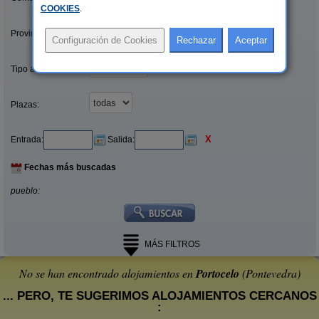
COOKIES
.
Provincias/Islas:
Tipo alquiler:
Plazas:
X
Entrada:
Salida:
Fechas más buscadas
pueblo:
MÁS FILTROS
No se han encontrado alojamientos en
Portocelo
(Pontevedra)
... PERO, TE SUGERIMOS ALOJAMIENTOS CERCANOS
: