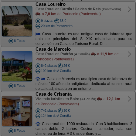
Casa Loureiro
Casa Rural en
Cardín / Caldas de Reis
(Pontevedra)
a
7,8 km
de Portocelo (Pontevedra)
9 plazas
33 €
20 km de Pontevedra
Casa Loureiro es una antigua casa de labranza que
data de principios del S. XIX rehabilitada para su
8 Fotos
conversión en Casa de Turismo Rural. Di ...
Casa de Marcelo
Casa Rural en
Padrón
a
11,9 km
de
(A Coruña)
Portocelo (Pontevedra)
8+2 plazas
26 €
102 km de A Coruña
Casa de Marcelo es una típica casa de labranza de
más de 100 años de antigüedad dedicada al turismo rural
8 Fotos
de calidad, situada en un entorno ...
Casa de Crisanta
Vivienda turística en
Boiro
a
12,1 km
(A Coruña)
de Portocelo (Pontevedra)
7+2 plazas
30 €
124 km de A Coruña
Casa rural del 1900 restaurada. Con 3 habitaciones. 3
camas doble. 2 baños. Cocina - comedor, sala con
8 Fotos
chimenea de leña. A 3 kms de Boiro y ...