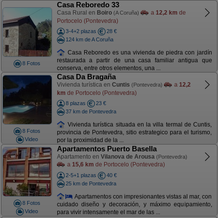
Casa Reboredo 33
Casa Rural en
Boiro
a
12,2 km
de
(A Coruña)
Portocelo (Pontevedra)
3-4+2 plazas
28 €
124 km de A Coruña
Casa Reboredo es una vivienda de piedra con jardín
restaurada a partir de una casa familiar antigua que
8 Fotos
conserva, entre otros elementos, una ...
Casa Da Bragaña
Vivienda turística en
Cuntis
a
12,2
(Pontevedra)
km
de Portocelo (Pontevedra)
8 plazas
23 €
37 km de Pontevedra
Vivienda turística situada en la villa termal de Cuntis,
8 Fotos
provincia de Pontevedra, sitio estrategico para el turismo,
Video
por la proximidad de la ...
Apartamentos Puerto Basella
Apartamento en
Vilanova de Arousa
(Pontevedra)
a
15,6 km
de Portocelo (Pontevedra)
2-5+1 plazas
40 €
25 km de Pontevedra
Apartamentos con impresionantes vistas al mar, con
8 Fotos
cuidado diseño y decoración, y máximo equipamiento,
Video
para vivir intensamente el mar de las ...