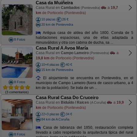
Casa da Muiñeira
Casa Rural en
Cambados
a
19,7
(Pontevedra)
km
de Portocelo (Pontevedra)
10 plazas
26 €
20 km de Pontevedra
Antigua casa de aldea del año 1800. Consta de 5
habitaciones espaciosas, una de ellas adaptada a
8 Fotos
minusválidos y otra con cabina de ducha, sa ...
Casa Rural A Avoa María
Casa Rural en
Campo Lameiro
a
(Pontevedra)
19,8 km
de Portocelo (Pontevedra)
10+4 plazas
40 €
15 km de Pontevedra
El alojamiento se encuentra en Pontevedra, en el
8 Fotos
municipio de Campo Lameiro (fuera de casco urbano, a 4
km de la población). Se trata de un ...
(3 comentarios)
Casa Rural Casa Do Cruceiro
Casa Rural en
Biduído / Raices
a
19,9
(A Coruña)
km
de Portocelo (Pontevedra)
22+3 plazas
34 €
84 km de A Coruña
Casa de labranza del 1850, restauración completa
llevado a cabo respetando la arquitectura típica del rural
8 Fotos