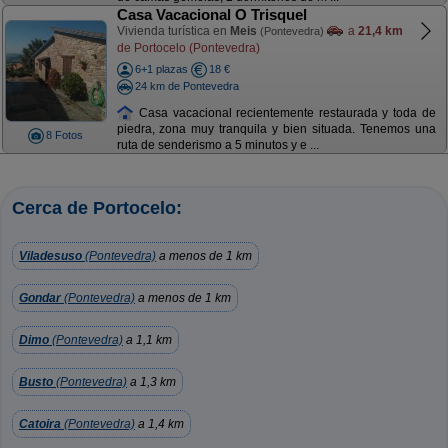
Casa Vacacional O Trisquel
Vivienda turística en
Meis
a
21,4 km
(Pontevedra)
de Portocelo (Pontevedra)
6+1 plazas
18 €
24 km de Pontevedra
Casa vacacional recientemente restaurada y toda de
piedra, zona muy tranquila y bien situada. Tenemos una
8 Fotos
ruta de senderismo a 5 minutos y e ...
Cerca de Portocelo:
Viladesuso
(Pontevedra)
a menos de 1 km
Gondar
(Pontevedra)
a menos de 1 km
Dimo
(Pontevedra)
a 1,1 km
Busto
(Pontevedra)
a 1,3 km
Catoira
(Pontevedra)
a 1,4 km