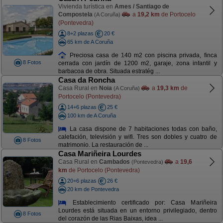
Vivienda turística en
Ames / Santiago de
Compostela
a
19,2 km
de Portocelo
(A Coruña)
(Pontevedra)
8+2 plazas
20 €
65 km de A Coruña
Preciosa casa de 140 m2 con piscina privada, finca
8 Fotos
cerrada con jardín de 1200 m2, garaje, zona infantil y
barbacoa de obra. Situada estratég ...
Casa da Roncha
Casa Rural en
Noia
a
19,3 km
de
(A Coruña)
Portocelo (Pontevedra)
14+6 plazas
25 €
100 km de A Coruña
La casa dispone de 7 habitaciones todas con baño,
calefación, televisión y wifi. Tres son dobles y cuatro de
8 Fotos
matrimonio. La restauración de ...
Casa Mariñeira Lourdes
Casa Rural en
Cambados
a
19,6
(Pontevedra)
km
de Portocelo (Pontevedra)
20+6 plazas
26 €
20 km de Pontevedra
Establecimiento certificado por: Casa Mariñeira
Lourdes está situada en un entorno privilegiado, dentro
8 Fotos
del corazón de las Rias Baixas, idea ...