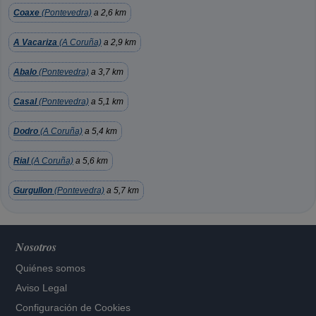
Coaxe
(Pontevedra)
a 2,6 km
A Vacariza
(A Coruña)
a 2,9 km
Abalo
(Pontevedra)
a 3,7 km
Casal
(Pontevedra)
a 5,1 km
Dodro
(A Coruña)
a 5,4 km
Rial
(A Coruña)
a 5,6 km
Gurgullon
(Pontevedra)
a 5,7 km
Nosotros
Quiénes somos
Aviso Legal
Configuración de Cookies