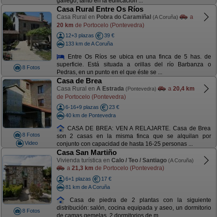
gallego, tanto en la edificación ...
Casa Rural Entre Os Ríos
Casa Rural en
Pobra do Caramiñal
a
(A Coruña)
20 km
de Portocelo (Pontevedra)
12+3 plazas
39 €
133 km de A Coruña
Entre Os Ríos se ubica en una finca de 5 has. de
superficie. Está situada a orillas del río Barbanza o
8 Fotos
Pedras, en un punto en el que éste se ...
Casa de Brea
Casa Rural en
A Estrada
a
20,4 km
(Pontevedra)
de Portocelo (Pontevedra)
6-16+9 plazas
23 €
40 km de Pontevedra
CASA DE BREA: VEN A RELAJARTE. Casa de Brea
8 Fotos
son 2 casas en la misma finca que se alquilan por
Video
conjunto con capacidad de hasta 16-25 personas ...
Casa San Martiño
Vivienda turística en
Calo / Teo / Santiago
(A Coruña)
a
21,3 km
de Portocelo (Pontevedra)
6+1 plazas
17 €
81 km de A Coruña
Casa de piedra de 2 plantas con la siguiente
distribución: salón, cocina equipada y aseo, un dormitorio
8 Fotos
de camas gemelas, 2 dormitorios de m ...