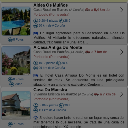
Aldea Os Muiños
Casa Rural en
Rianxo
a
6,4 km
de
(A Coruña)
Portocelo (Pontevedra)
2-20+6 plazas
28 €
30 km de A Coruña
Un lugar agradable para su descanso en Aldea Os
Muiños. Al visitante le ofrecemos naturaleza, silencio,
8 Fotos
calidad, trato familiar, y una larga ...
A Casa Antiga Do Monte
Casa Rural en
Padrón
a
7 km
de
(A Coruña)
Portocelo (Pontevedra)
10+2 plazas
30 €
99 km de A Coruña
El hotel Casa Antigua Do Monte es un hotel con
8 Fotos
servicio de relax. Se encuentra en una privilegiada
Video
situación y un ambiente exclusivo. Contem ...
Casa Da Maestra
Vivienda turística en
Rianxo
a
7 km
de
(A Coruña)
Portocelo (Pontevedra)
6-10+2 plazas
30 €
111 km de A Coruña
Si quiere hacer turismo rural en un lugar muy cerca del
mar tenemos lo que necesita. Se trata de una casa de
7 Fotos
principios del siglo XX, comple ...