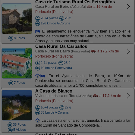
Casa de Turismo Rural Os Petroglifos
Casa Rural en
Boiro
a
16 km
de
(A Coruña)
Portocelo (Pontevedra)
20+4 plazas
25 €
126 km de A Coruña
El alojamiento se encuentra muy bien situado en el
centro de comunicaciónes de Galicia, situada en la ría de
8 Fotos
Ärosa y en una zona muy natural ...
Casa Rural Os Carballos
Casa Rural en
Barro
a
17,2 km
de
(Pontevedra)
Portocelo (Pontevedra)
2-11 plazas
25 €
10 km de Pontevedra
En el Ayuntamiento de Barro, a 10Km. de
Pontevedra se encuentra la Casa Rural Os Carballos,
7 Fotos
casa de aldea anterior a 1700, completamente res ...
A Casa de Blanco
Vivienda turística en
Teo
a
17,2 km
de
(A Coruña)
Portocelo (Pontevedra)
10+4 plazas
27 €
83 km de A Coruña
La casa está en una zona tranquila, finca cerrada a tan
35 Fotos
solo 12km de Santiago de Compostela. ...
5 Videos