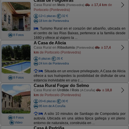
Casal de Folgueiras
Casa Rural en
Meis
a
17,4 km
de
(Pontevedra)
Portocelo (Pontevedra)
12+1 plazas
32 €
18 km de Pontevedra
Turismo Rural en el corazón del albariño, ubicada en
el centro de las Rias Baixas, pertenece a la familia desde
8 Fotos
1680 y ofrece al viajero la ...
A Casa de Alicia
Casa Rural en
Ribadumia
a
17,4
(Pontevedra)
km
de Portocelo (Pontevedra)
6 plazas
35 €
24 km de Pontevedra
Situada en un enclave privilegiado, A Casa de Alicia
ofrece a sus huéspedes la posibilidad de disfrutar de una
8 Fotos
estancia inolvidable en una c ...
Casa Rural Fogar do Selmo
Casa Rural en
Urdilde / Rois
a
18,8
(A Coruña)
km
de Portocelo (Pontevedra)
20+6 plazas
30 €
95 km de A Coruña
A sólo 10 minutos de Santiago de Compostela por
8 Fotos
autovía. Ubicada en una aldea típica gallega y en pleno
Video
entorno de naturaleza, construida en ...
Casa A Pedriña