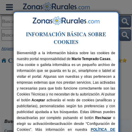
INFORMACIÓN BÁSICA SOBRE
COOKIES
Alojamientos
>
Galicia
>
Pontevedra
> Portocelo
Bienvenid@ a la información básica sobre las cookies de
Casas Rurales cerca de Portocelo
nuestro portal responsabilidad de
Mario Temprado Casas
.
Una cookie o galleta informática es un pequeño archivo de
información que se guarda en tu pc, smartphone o tablet al
visitar el portal. Algunas son nuestras y otras pertenecen a
empresas externas que nos prestan servicios. Las activadas
y necesarias para que todo funcione correctamente son las
Cookies Técnicas y no necesitan de tu autorización. Al pulsar
el botón
Aceptar
activarás el resto de cookies (analíticas y
Pensión Rústica As Cobas
rs.
30 pers.
publicitarias), personalizadas según tus preferencias y con
 €
20 €
Sanxenxo (Pontevedra)
desde
publicidad ajustada a tus búsquedas. Estas últimas puedes
desactivarlas por completo pulsando el botón
Rechazar
o
Buscar
elegir su activación/desactivación desde “Configuración de
Cookies”. Más información en nuestra
POLÍTICA DE
Comunidades: