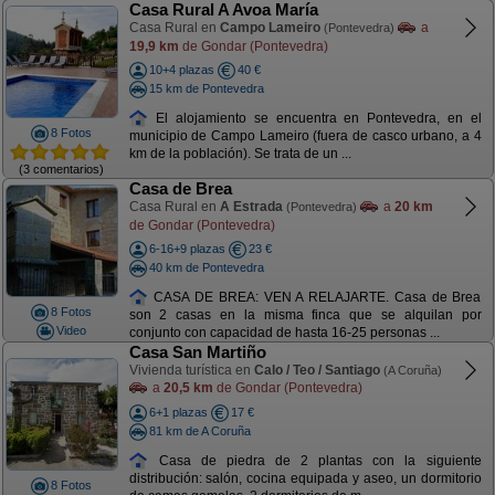
Casa Rural A Avoa María
Casa Rural en
Campo Lameiro
a
(Pontevedra)
19,9 km
de Gondar (Pontevedra)
10+4 plazas
40 €
15 km de Pontevedra
El alojamiento se encuentra en Pontevedra, en el
8 Fotos
municipio de Campo Lameiro (fuera de casco urbano, a 4
km de la población). Se trata de un ...
(3 comentarios)
Casa de Brea
Casa Rural en
A Estrada
a
20 km
(Pontevedra)
de Gondar (Pontevedra)
6-16+9 plazas
23 €
40 km de Pontevedra
CASA DE BREA: VEN A RELAJARTE. Casa de Brea
8 Fotos
son 2 casas en la misma finca que se alquilan por
Video
conjunto con capacidad de hasta 16-25 personas ...
Casa San Martiño
Vivienda turística en
Calo / Teo / Santiago
(A Coruña)
a
20,5 km
de Gondar (Pontevedra)
6+1 plazas
17 €
81 km de A Coruña
Casa de piedra de 2 plantas con la siguiente
distribución: salón, cocina equipada y aseo, un dormitorio
8 Fotos