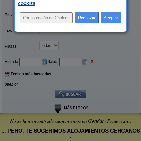
COOKIES
.
Provincias/Islas:
Tipo alquiler:
Plazas:
X
Entrada:
Salida:
Fechas más buscadas
pueblo:
MÁS FILTROS
No se han encontrado alojamientos en
Gondar
(Pontevedra)
... PERO, TE SUGERIMOS ALOJAMIENTOS CERCANOS
: