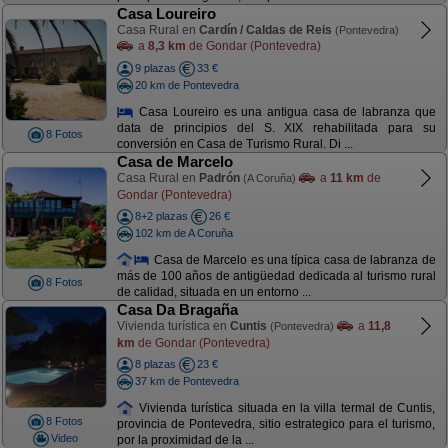
Casa Loureiro
Casa Rural en
Cardín / Caldas de Reis
(Pontevedra)
a
8,3 km
de Gondar (Pontevedra)
9 plazas
33 €
20 km de Pontevedra
Casa Loureiro es una antigua casa de labranza que
data de principios del S. XIX rehabilitada para su
8 Fotos
conversión en Casa de Turismo Rural. Di ...
Casa de Marcelo
Casa Rural en
Padrón
a
11 km
de
(A Coruña)
Gondar (Pontevedra)
8+2 plazas
26 €
102 km de A Coruña
Casa de Marcelo es una típica casa de labranza de
más de 100 años de antigüedad dedicada al turismo rural
8 Fotos
de calidad, situada en un entorno ...
Casa Da Bragaña
Vivienda turística en
Cuntis
a
11,8
(Pontevedra)
km
de Gondar (Pontevedra)
8 plazas
23 €
37 km de Pontevedra
Vivienda turística situada en la villa termal de Cuntis,
8 Fotos
provincia de Pontevedra, sitio estrategico para el turismo,
Video
por la proximidad de la ...