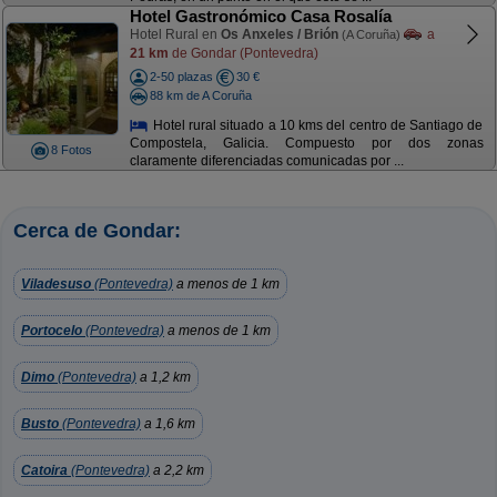
Hotel Gastronómico Casa Rosalía
Hotel Rural en
Os Anxeles / Brión
a
(A Coruña)
21 km
de Gondar (Pontevedra)
2-50 plazas
30 €
88 km de A Coruña
Hotel rural situado a 10 kms del centro de Santiago de
Compostela, Galicia. Compuesto por dos zonas
8 Fotos
claramente diferenciadas comunicadas por ...
Cerca de Gondar:
Viladesuso
(Pontevedra)
a menos de 1 km
Portocelo
(Pontevedra)
a menos de 1 km
Dimo
(Pontevedra)
a 1,2 km
Busto
(Pontevedra)
a 1,6 km
Catoira
(Pontevedra)
a 2,2 km