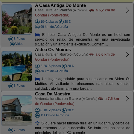
A Casa Antiga Do Monte
Casa Rural en
Padrón
a
6,2 km
de
(A Coruña)
Gondar (Pontevedra)
10+2 plazas
30 €
99 km de A Coruña
El hotel Casa Antigua Do Monte es un hotel con
8 Fotos
servicio de relax. Se encuentra en una privilegiada
Video
situación y un ambiente exclusivo. Contem ...
Aldea Os Muiños
Casa Rural en
Rianxo
a
6,6 km
de
(A Coruña)
Gondar (Pontevedra)
2-20+6 plazas
28 €
30 km de A Coruña
Un lugar agradable para su descanso en Aldea Os
Muiños. Al visitante le ofrecemos naturaleza, silencio,
8 Fotos
calidad, trato familiar, y una larga ...
Casa Da Maestra
Vivienda turística en
Rianxo
a
7,5 km
(A Coruña)
de Gondar (Pontevedra)
6-10+2 plazas
30 €
111 km de A Coruña
Si quiere hacer turismo rural en un lugar muy cerca del
mar tenemos lo que necesita. Se trata de una casa de
7 Fotos
principios del siglo XX, comple ...