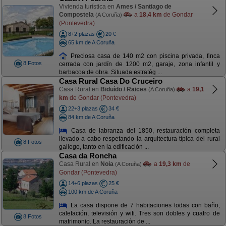
Vivienda turística en
Ames / Santiago de
Compostela
a
18,4 km
de Gondar
(A Coruña)
(Pontevedra)
8+2 plazas
20 €
65 km de A Coruña
Preciosa casa de 140 m2 con piscina privada, finca
8 Fotos
cerrada con jardín de 1200 m2, garaje, zona infantil y
barbacoa de obra. Situada estratég ...
Casa Rural Casa Do Cruceiro
Casa Rural en
Biduído / Raices
a
19,1
(A Coruña)
km
de Gondar (Pontevedra)
22+3 plazas
34 €
84 km de A Coruña
Casa de labranza del 1850, restauración completa
llevado a cabo respetando la arquitectura típica del rural
8 Fotos
gallego, tanto en la edificación ...
Casa da Roncha
Casa Rural en
Noia
a
19,3 km
de
(A Coruña)
Gondar (Pontevedra)
14+6 plazas
25 €
100 km de A Coruña
La casa dispone de 7 habitaciones todas con baño,
calefación, televisión y wifi. Tres son dobles y cuatro de
8 Fotos
matrimonio. La restauración de ...