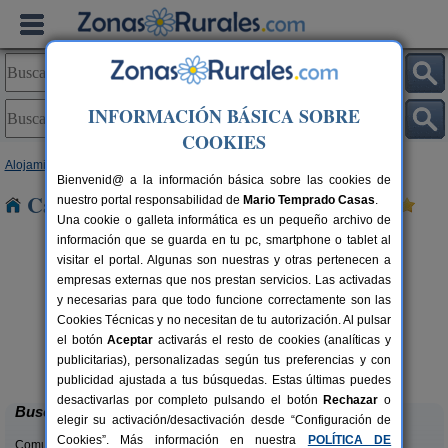
INFORMACIÓN BÁSICA SOBRE
COOKIES
Alojamientos
>
Galicia
>
Pontevedra
> Gondar
Bienvenid@ a la información básica sobre las cookies de
Casas Rurales cerca de Gondar
nuestro portal responsabilidad de
Mario Temprado Casas
.
Una cookie o galleta informática es un pequeño archivo de
información que se guarda en tu pc, smartphone o tablet al
visitar el portal. Algunas son nuestras y otras pertenecen a
empresas externas que nos prestan servicios. Las activadas
y necesarias para que todo funcione correctamente son las
Cookies Técnicas y no necesitan de tu autorización. Al pulsar
el botón
Aceptar
activarás el resto de cookies (analíticas y
Casa Nueva Playa Areabrava
rs.
6 pers.
publicitarias), personalizadas según tus preferencias y con
 €
14 €
Vilanova (Pontevedra)
desde
publicidad ajustada a tus búsquedas. Estas últimas puedes
desactivarlas por completo pulsando el botón
Rechazar
o
Buscar
elegir su activación/desactivación desde “Configuración de
Cookies”. Más información en nuestra
POLÍTICA DE
Comunidades: