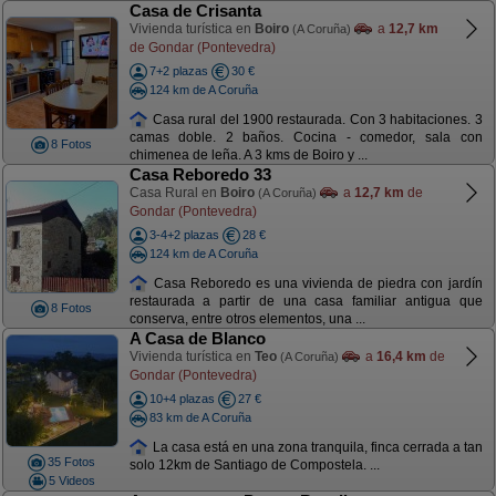
Casa de Crisanta
Vivienda turística en
Boiro
a
12,7 km
(A Coruña)
de Gondar (Pontevedra)
7+2 plazas
30 €
124 km de A Coruña
Casa rural del 1900 restaurada. Con 3 habitaciones. 3
camas doble. 2 baños. Cocina - comedor, sala con
8 Fotos
chimenea de leña. A 3 kms de Boiro y ...
Casa Reboredo 33
Casa Rural en
Boiro
a
12,7 km
de
(A Coruña)
Gondar (Pontevedra)
3-4+2 plazas
28 €
124 km de A Coruña
Casa Reboredo es una vivienda de piedra con jardín
restaurada a partir de una casa familiar antigua que
8 Fotos
conserva, entre otros elementos, una ...
A Casa de Blanco
Vivienda turística en
Teo
a
16,4 km
de
(A Coruña)
Gondar (Pontevedra)
10+4 plazas
27 €
83 km de A Coruña
La casa está en una zona tranquila, finca cerrada a tan
35 Fotos
solo 12km de Santiago de Compostela. ...
5 Videos