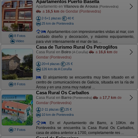
Apartamentos Puerto Basella
Apartamento en
Vilanova de Arousa
(Pontevedra)
a
16,5 km
de Gondar (Pontevedra)
2-5+1 plazas
40 €
25 km de Pontevedra
Apartamentos con impresionantes vistas al mar, con
8 Fotos
cuidado diseño y decoración, y máximo equipamiento,
Video
para vivir intensamente el mar de las ...
Casa de Turismo Rural Os Petroglifos
Casa Rural en
Boiro
a
16,6 km
de
(A Coruña)
Gondar (Pontevedra)
20+4 plazas
25 €
126 km de A Coruña
El alojamiento se encuentra muy bien situado en el
centro de comunicaciónes de Galicia, situada en la ría de
8 Fotos
Ärosa y en una zona muy natural ...
Casa Rural Os Carballos
Casa Rural en
Barro
a
17,7 km
de
(Pontevedra)
Gondar (Pontevedra)
2-11 plazas
25 €
10 km de Pontevedra
En el Ayuntamiento de Barro, a 10Km. de
Pontevedra se encuentra la Casa Rural Os Carballos,
7 Fotos
casa de aldea anterior a 1700, completamente res ...