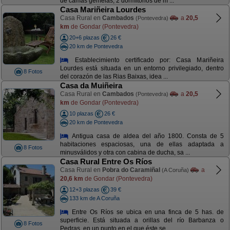
de camas gemelas, 2 dormitorios de m ...
Casa Mariñeira Lourdes
Casa Rural en
Cambados
a
20,5
(Pontevedra)
km
de Gondar (Pontevedra)
20+6 plazas
26 €
20 km de Pontevedra
Establecimiento certificado por: Casa Mariñeira
Lourdes está situada en un entorno privilegiado, dentro
8 Fotos
del corazón de las Rias Baixas, idea ...
Casa da Muiñeira
Casa Rural en
Cambados
a
20,5
(Pontevedra)
km
de Gondar (Pontevedra)
10 plazas
26 €
20 km de Pontevedra
Antigua casa de aldea del año 1800. Consta de 5
habitaciones espaciosas, una de ellas adaptada a
8 Fotos
minusválidos y otra con cabina de ducha, sa ...
Casa Rural Entre Os Ríos
Casa Rural en
Pobra do Caramiñal
a
(A Coruña)
20,6 km
de Gondar (Pontevedra)
12+3 plazas
39 €
133 km de A Coruña
Entre Os Ríos se ubica en una finca de 5 has. de
superficie. Está situada a orillas del río Barbanza o
8 Fotos
Pedras, en un punto en el que éste se ...