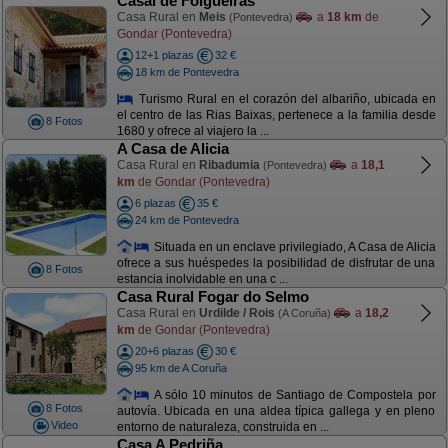
Casal de Folgueiras
Casa Rural en
Meis
a
18 km
de
(Pontevedra)
Gondar (Pontevedra)
12+1 plazas
32 €
18 km de Pontevedra
Turismo Rural en el corazón del albariño, ubicada en
el centro de las Rias Baixas, pertenece a la familia desde
8 Fotos
1680 y ofrece al viajero la ...
A Casa de Alicia
Casa Rural en
Ribadumia
a
18,1
(Pontevedra)
km
de Gondar (Pontevedra)
6 plazas
35 €
24 km de Pontevedra
Situada en un enclave privilegiado, A Casa de Alicia
ofrece a sus huéspedes la posibilidad de disfrutar de una
8 Fotos
estancia inolvidable en una c ...
Casa Rural Fogar do Selmo
Casa Rural en
Urdilde / Rois
a
18,2
(A Coruña)
km
de Gondar (Pontevedra)
20+6 plazas
30 €
95 km de A Coruña
A sólo 10 minutos de Santiago de Compostela por
8 Fotos
autovía. Ubicada en una aldea típica gallega y en pleno
Video
entorno de naturaleza, construida en ...
Casa A Pedriña