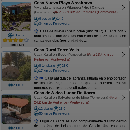
Casa Nueva Playa Areabrava
Vivienda turística en
Vilanova / Hío / Cangas
a
22,9 km
de Peitieiros (Pontevedra)
(Pontevedra)
6 plazas
14 €
34 km de Pontevedra
Casa de nueva construcción (año 2017). Cuenta con 2
8 Fotos
habitaciones, una de ellas con cama de 1, 35, la otra con
camas gemelas (posibilidad de ...
(1 comentario)
Casa Rural Torre Vella
Casa Rural en
Bueu
a
23,4 km
de
(Pontevedra)
Peitieiros (Pontevedra)
8-14 plazas
25 €
17 km de Pontevedra
Casa antigua de labranza situada en pleno corazón
de las rías bajas, desde la que se pueden realizar
8 Fotos
numerosas actividades culturales o de a ...
Casa de Aldea Lugar Da Xacra
Casa Rural en
Salvaterra de Miño
a
(Pontevedra)
24,2 km
de Peitieiros (Pontevedra)
12 plazas
25 €
50 km de Pontevedra
Lugar da Xacra es algo completamente distinto dentro
de la oferta de turismo rural de Galicia. Una casa que
8 Fotos