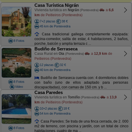
Casa Turística Nigrán
Vivienda turística en
Nigrán
a
6,6
(Pontevedra)
km
de Peitieiros (Pontevedra)
7+2 plazas
38 €
45 km de Pontevedra
Casa tradicional gallega completamente equipada:
cocina-comedor, salita de estar, 4 habitaciones, 2 baños,
8 Fotos
porche, balcón y amplia terraza c ...
Budiño de Serraseca
Casa Rural en
Oia
a
12,9 km
de
(Pontevedra)
Peitieiros (Pontevedra)
12 plazas
32 €
40 km de Pontevedra
Budiño de Serraseca cuenta con: 4 dormitorios dobles
8 Fotos
con baño (uno de ellos adaptado para personas
Video
discapacitadas), con camas de 150 cm. y b ...
Casa Paredes
Vivienda turística en
Tomiño
a
13,9
(Pontevedra)
km
de Peitieiros (Pontevedra)
10+2 plazas
18 €
54 km de Pontevedra
Casa Paredes: Se trata de una finca cerrada, de 2. 000
m2 de terreno, con piscina y jardín, con un total de cinco
8 Fotos
habitaciones, cuatro de ma ...