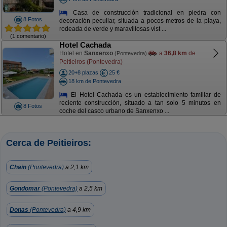
Casa de construcción tradicional en piedra con
8 Fotos
decoración peculiar, situada a pocos metros de la playa,
rodeada de verde y maravillosas vist ...
(1 comentario)
Hotel Cachada
Hotel en
Sanxenxo
a
36,8 km
de
(Pontevedra)
Peitieiros (Pontevedra)
20+8 plazas
25 €
18 km de Pontevedra
El Hotel Cachada es un establecimiento familiar de
reciente construcción, situado a tan solo 5 minutos en
8 Fotos
coche del casco urbano de Sanxenxo ...
Cerca de Peitieiros:
Chain
(Pontevedra)
a 2,1 km
Gondomar
(Pontevedra)
a 2,5 km
Donas
(Pontevedra)
a 4,9 km