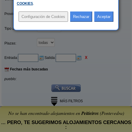
COOKIES
.
Provincias/Islas:
Tipo alquiler:
Plazas:
X
Entrada:
Salida:
Fechas más buscadas
pueblo:
MÁS FILTROS
No se han encontrado alojamientos en
Peitieiros
(Pontevedra)
... PERO, TE SUGERIMOS ALOJAMIENTOS CERCANOS
: