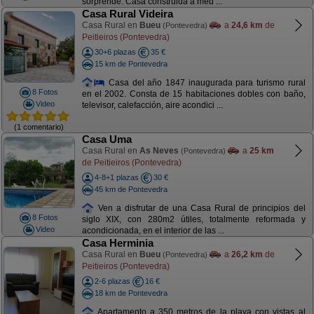
sorprende. Casa construida a med ...
Casa Rural Videira
Casa Rural en
Bueu
a
24,6 km
de
(Pontevedra)
Peitieiros (Pontevedra)
30+6 plazas
35 €
15 km de Pontevedra
Casa del año 1847 inaugurada para turismo rural
8 Fotos
en el 2002. Consta de 15 habitaciones dobles con baño,
Video
televisor, calefacción, aire acondici ...
(1 comentario)
Casa Uma
Casa Rural en
As Neves
a
25 km
(Pontevedra)
de Peitieiros (Pontevedra)
4-8+1 plazas
30 €
45 km de Pontevedra
Ven a disfrutar de una Casa Rural de principios del
8 Fotos
siglo XIX, con 280m2 útiles, totalmente reformada y
Video
acondicionada, en el interior de las ...
Casa Herminia
Casa Rural en
Bueu
a
26,2 km
de
(Pontevedra)
Peitieiros (Pontevedra)
2-6 plazas
16 €
18 km de Pontevedra
Apartamento a 350 metros de la playa con vistas al