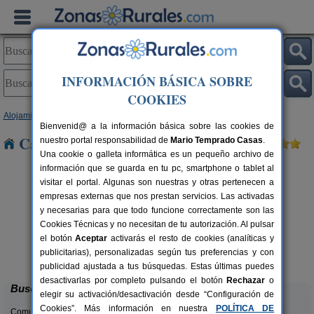
INFORMACIÓN BÁSICA SOBRE
COOKIES
Alojamientos
>
Galicia
>
Pontevedra
> Peitieiros
Bienvenid@ a la información básica sobre las cookies de
Casas Rurales cerca de Peitieiros
nuestro portal responsabilidad de
Mario Temprado Casas
.
Una cookie o galleta informática es un pequeño archivo de
información que se guarda en tu pc, smartphone o tablet al
visitar el portal. Algunas son nuestras y otras pertenecen a
empresas externas que nos prestan servicios. Las activadas
y necesarias para que todo funcione correctamente son las
Cookies Técnicas y no necesitan de tu autorización. Al pulsar
el botón
Aceptar
activarás el resto de cookies (analíticas y
Casa de Labranza A Rega
rs.
14+10 pers.
publicitarias), personalizadas según tus preferencias y con
 €
33 €
Poio (Pontevedra)
desde
publicidad ajustada a tus búsquedas. Estas últimas puedes
desactivarlas por completo pulsando el botón
Rechazar
o
Buscar
elegir su activación/desactivación desde “Configuración de
Cookies”. Más información en nuestra
POLÍTICA DE
Comunidades: