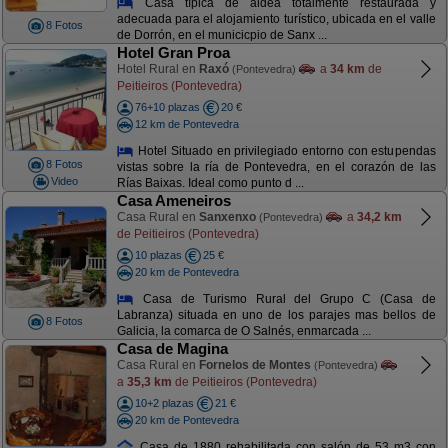
Casa típica de aldea totalmente restaurada y
adecuada para el alojamiento turístico, ubicada en el valle
8 Fotos
de Dorrón, en el municicpio de Sanx ...
Hotel Gran Proa
Hotel Rural en
Raxó
a
34 km
de
(Pontevedra)
Peitieiros (Pontevedra)
76+10 plazas
20 €
12 km de Pontevedra
Hotel Situado en privilegiado entorno con estupendas
8 Fotos
vistas sobre la ría de Pontevedra, en el corazón de las
Video
Rías Baixas. Ideal como punto d ...
Casa Ameneiros
Casa Rural en
Sanxenxo
a
34,2 km
(Pontevedra)
de Peitieiros (Pontevedra)
10 plazas
25 €
20 km de Pontevedra
Casa de Turismo Rural del Grupo C (Casa de
Labranza) situada en uno de los parajes mas bellos de
8 Fotos
Galicia, la comarca de O Salnés, enmarcada ...
Casa de Magina
Casa Rural en
Fornelos de Montes
(Pontevedra)
a
35,3 km
de Peitieiros (Pontevedra)
10+2 plazas
21 €
20 km de Pontevedra
Casa de 1880 rehabilitada con salón de 53 m3 con