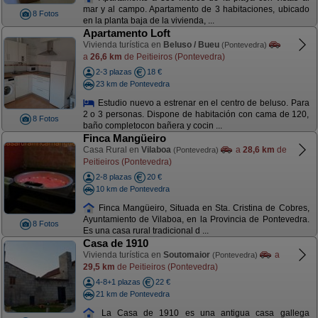
mar y al campo. Apartamento de 3 habitaciones, ubicado
8 Fotos
en la planta baja de la vivienda, ...
Apartamento Loft
Vivienda turística en
Beluso / Bueu
(Pontevedra)
a
26,6 km
de Peitieiros (Pontevedra)
2-3 plazas
18 €
23 km de Pontevedra
Estudio nuevo a estrenar en el centro de beluso. Para
2 o 3 personas. Dispone de habitación con cama de 120,
8 Fotos
baño completocon bañera y cocin ...
Finca Mangüeiro
Casa Rural en
Vilaboa
a
28,6 km
de
(Pontevedra)
Peitieiros (Pontevedra)
2-8 plazas
20 €
10 km de Pontevedra
Finca Mangüeiro, Situada en Sta. Cristina de Cobres,
Ayuntamiento de Vilaboa, en la Provincia de Pontevedra.
8 Fotos
Es una casa rural tradicional d ...
Casa de 1910
Vivienda turística en
Soutomaior
a
(Pontevedra)
29,5 km
de Peitieiros (Pontevedra)
4-8+1 plazas
22 €
21 km de Pontevedra
La Casa de 1910 es una antigua casa gallega