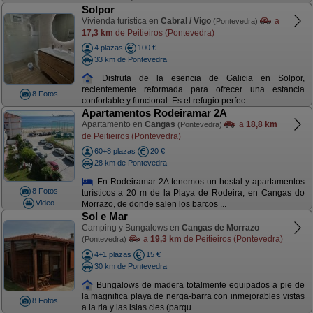
Solpor
Vivienda turística en
Cabral / Vigo
a
(Pontevedra)
17,3 km
de Peitieiros (Pontevedra)
4 plazas
100 €
33 km de Pontevedra
Disfruta de la esencia de Galicia en Solpor,
recientemente reformada para ofrecer una estancia
8 Fotos
confortable y funcional. Es el refugio perfec ...
Apartamentos Rodeiramar 2A
Apartamento en
Cangas
a
18,8 km
(Pontevedra)
de Peitieiros (Pontevedra)
60+8 plazas
20 €
28 km de Pontevedra
En Rodeiramar 2A tenemos un hostal y apartamentos
8 Fotos
turísticos a 20 m de la Playa de Rodeira, en Cangas do
Video
Morrazo, de donde salen los barcos ...
Sol e Mar
Camping y Bungalows en
Cangas de Morrazo
a
19,3 km
de Peitieiros (Pontevedra)
(Pontevedra)
4+1 plazas
15 €
30 km de Pontevedra
Bungalows de madera totalmente equipados a pie de
la magnifica playa de nerga-barra con inmejorables vistas
8 Fotos
a la ria y las islas cies (parqu ...