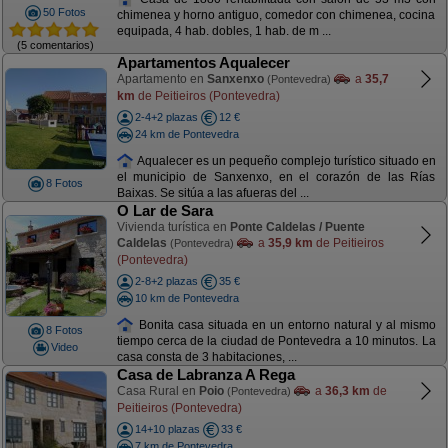
50 Fotos
chimenea y horno antiguo, comedor con chimenea, cocina
equipada, 4 hab. dobles, 1 hab. de m ...
(5 comentarios)
Apartamentos Aqualecer
Apartamento en
Sanxenxo
a
35,7
(Pontevedra)
km
de Peitieiros (Pontevedra)
2-4+2 plazas
12 €
24 km de Pontevedra
Aqualecer es un pequeño complejo turístico situado en
el municipio de Sanxenxo, en el corazón de las Rías
8 Fotos
Baixas. Se sitúa a las afueras del ...
O Lar de Sara
Vivienda turística en
Ponte Caldelas / Puente
Caldelas
a
35,9 km
de Peitieiros
(Pontevedra)
(Pontevedra)
2-8+2 plazas
35 €
10 km de Pontevedra
Bonita casa situada en un entorno natural y al mismo
8 Fotos
tiempo cerca de la ciudad de Pontevedra a 10 minutos. La
Video
casa consta de 3 habitaciones, ...
Casa de Labranza A Rega
Casa Rural en
Poio
a
36,3 km
de
(Pontevedra)
Peitieiros (Pontevedra)
14+10 plazas
33 €
7 km de Pontevedra