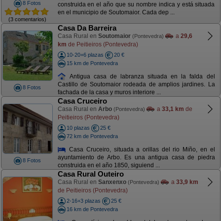
8 Fotos
construida en el año que su nombre indica y está situada
en el municipio de Soutomaior. Cada dep ...
(3 comentarios)
Casa Da Barreira
Casa Rural en
Soutomaior
a
29,6
(Pontevedra)
km
de Peitieiros (Pontevedra)
10-20+6 plazas
20 €
15 km de Pontevedra
Antigua casa de labranza situada en la falda del
Castillo de Soutomaior rodeada de amplios jardines. La
8 Fotos
fachada de la casa y muros interiore ...
Casa Cruceiro
Casa Rural en
Arbo
a
33,1 km
de
(Pontevedra)
Peitieiros (Pontevedra)
10 plazas
25 €
72 km de Pontevedra
Casa Cruceiro, situada a orillas del rio Miño, en el
ayuntamiento de Arbo. Es una antigua casa de piedra
8 Fotos
construida en el año 1850, siguiend ...
Casa Rural Outeiro
Casa Rural en
Sanxenxo
a
33,9 km
(Pontevedra)
de Peitieiros (Pontevedra)
2-16+3 plazas
25 €
16 km de Pontevedra