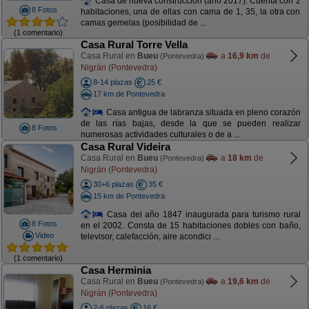
Casa de nueva construcción (año 2017). Cuenta con 2
8 Fotos
habitaciones, una de ellas con cama de 1, 35, la otra con
camas gemelas (posibilidad de ...
(1 comentario)
Casa Rural Torre Vella
Casa Rural en
Bueu
a
16,9 km
de
(Pontevedra)
Nigrán (Pontevedra)
8-14 plazas
25 €
17 km de Pontevedra
Casa antigua de labranza situada en pleno corazón
de las rías bajas, desde la que se pueden realizar
8 Fotos
numerosas actividades culturales o de a ...
Casa Rural Videira
Casa Rural en
Bueu
a
18 km
de
(Pontevedra)
Nigrán (Pontevedra)
30+6 plazas
35 €
15 km de Pontevedra
Casa del año 1847 inaugurada para turismo rural
8 Fotos
en el 2002. Consta de 15 habitaciones dobles con baño,
Video
televisor, calefacción, aire acondici ...
(1 comentario)
Casa Herminia
Casa Rural en
Bueu
a
19,6 km
de
(Pontevedra)
Nigrán (Pontevedra)
2-6 plazas
16 €