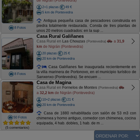
de Nigrán (Pontevedra)
2+1 plazas
49 €
5 km de Pontevedra
Antigua pequeña casa de pescadores construida en
piedra totalmente restaurada. Consta de tres plantas de
8 Fotos
unos 20 metros cuadrados: en la sup ...
Casa Rural Galiñanes
Casa Rural en
Las Chouzas
a
31,9
(Pontevedra)
km
de Nigrán (Pontevedra)
20 plazas
25 €
20 km de Pontevedra
Casa Galiñanes fue inaugurada recientemente en
la villa marinera de Portonovo, en el municipio turístico de
8 Fotos
Sanxenxo (Pontevedra). Se encuen ...
Casa de Magina
Casa Rural en
Fornelos de Montes
(Pontevedra)
a
32,2 km
de Nigrán (Pontevedra)
10+2 plazas
21 €
20 km de Pontevedra
Casa de 1880 rehabilitada con salón de 53 m3 con
50 Fotos
chimenea y horno antiguo, comedor con chimenea, cocina
equipada, 4 hab. dobles, 1 hab. de m ...
(5 comentarios)