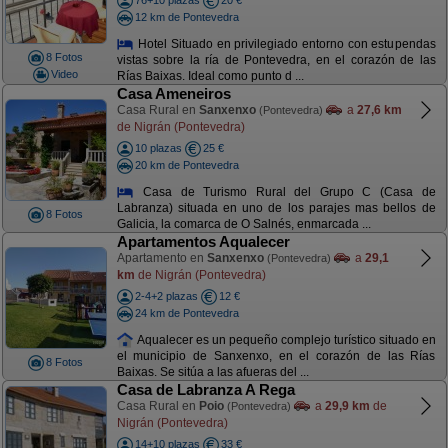
76+10 plazas
20 €
12 km de Pontevedra
Hotel Situado en privilegiado entorno con estupendas
8 Fotos
vistas sobre la ría de Pontevedra, en el corazón de las
Video
Rías Baixas. Ideal como punto d ...
Casa Ameneiros
Casa Rural en
Sanxenxo
a
27,6 km
(Pontevedra)
de Nigrán (Pontevedra)
10 plazas
25 €
20 km de Pontevedra
Casa de Turismo Rural del Grupo C (Casa de
Labranza) situada en uno de los parajes mas bellos de
8 Fotos
Galicia, la comarca de O Salnés, enmarcada ...
Apartamentos Aqualecer
Apartamento en
Sanxenxo
a
29,1
(Pontevedra)
km
de Nigrán (Pontevedra)
2-4+2 plazas
12 €
24 km de Pontevedra
Aqualecer es un pequeño complejo turístico situado en
el municipio de Sanxenxo, en el corazón de las Rías
8 Fotos
Baixas. Se sitúa a las afueras del ...
Casa de Labranza A Rega
Casa Rural en
Poio
a
29,9 km
de
(Pontevedra)
Nigrán (Pontevedra)
14+10 plazas
33 €