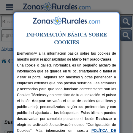
INFORMACIÓN BÁSICA SOBRE
COOKIES
Alojamientos
>
Galicia
>
Pontevedra
> Nigrán
Bienvenid@ a la información básica sobre las cookies de
Casas Rurales en Nigrán
nuestro portal responsabilidad de
Mario Temprado Casas
.
Una cookie o galleta informática es un pequeño archivo de
información que se guarda en tu pc, smartphone o tablet al
visitar el portal. Algunas son nuestras y otras pertenecen a
empresas externas que nos prestan servicios. Las activadas
y necesarias para que todo funcione correctamente son las
Cookies Técnicas y no necesitan de tu autorización. Al pulsar
el botón
Aceptar
activarás el resto de cookies (analíticas y
Casal de Folgueiras
rs.
12+1 pers.
publicitarias), personalizadas según tus preferencias y con
 €
32 €
Meis (Pontevedra)
desde
publicidad ajustada a tus búsquedas. Estas últimas puedes
desactivarlas por completo pulsando el botón
Rechazar
o
Buscar
elegir su activación/desactivación desde “Configuración de
Cookies”. Más información en nuestra
POLÍTICA DE
Comunidades: