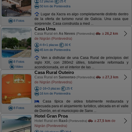
12 plazas
25 €
50 km de Pontevedra
Lugar da Xacra es algo completamente distinto dentro
de la oferta de turismo rural de Galicia. Una casa que
8 Fotos
sorprende. Casa construida a med ...
Casa Uma
Casa Rural en
As Neves
a
26,2 km
(Pontevedra)
de Nigrán (Pontevedra)
4-8+1 plazas
30 €
45 km de Pontevedra
Ven a disfrutar de una Casa Rural de principios del
8 Fotos
siglo XIX, con 280m2 útiles, totalmente reformada y
Video
acondicionada, en el interior de las ...
Casa Rural Outeiro
Casa Rural en
Sanxenxo
a
27,3 km
(Pontevedra)
de Nigrán (Pontevedra)
2-16+3 plazas
25 €
16 km de Pontevedra
Casa típica de aldea totalmente restaurada y
adecuada para el alojamiento turístico, ubicada en el valle
8 Fotos
de Dorrón, en el municicpio de Sanx ...
Hotel Gran Proa
Hotel Rural en
Raxó
a
27,5 km
de
(Pontevedra)
Nigrán (Pontevedra)