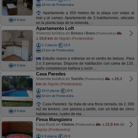
18 km de Pontevedra
Apartamento a 350 metros de la playa con vistas al
mar y al campo. Apartamento de 3 habitaciones, ubicado
8 Fotos
en la planta baja de la vivienda, ...
Apartamento Loft
Vivienda turística en
Beluso / Bueu
(Pontevedra)
a
19,9 km
de Nigrán (Pontevedra)
2-3 plazas
18 €
23 km de Pontevedra
Estudio nuevo a estrenar en el centro de beluso. Para
2 o 3 personas. Dispone de habitación con cama de 120,
8 Fotos
baño completocon bañera y cocin ...
Casa Paredes
Vivienda turística en
Tomiño
a
20,3
(Pontevedra)
km
de Nigrán (Pontevedra)
10+2 plazas
18 €
54 km de Pontevedra
Casa Paredes: Se trata de una finca cerrada, de 2. 000
m2 de terreno, con piscina y jardín, con un total de cinco
8 Fotos
habitaciones, cuatro de ma ...
Finca Mangüeiro
Casa Rural en
Vilaboa
a
22,9 km
de
(Pontevedra)
Nigrán (Pontevedra)
2-8 plazas
20 €