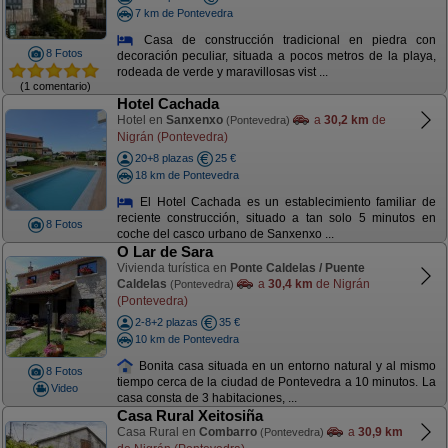
7 km de Pontevedra
Casa de construcción tradicional en piedra con
8 Fotos
decoración peculiar, situada a pocos metros de la playa,
rodeada de verde y maravillosas vist ...
(1 comentario)
Hotel Cachada
Hotel en
Sanxenxo
a
30,2 km
de
(Pontevedra)
Nigrán (Pontevedra)
20+8 plazas
25 €
18 km de Pontevedra
El Hotel Cachada es un establecimiento familiar de
reciente construcción, situado a tan solo 5 minutos en
8 Fotos
coche del casco urbano de Sanxenxo ...
O Lar de Sara
Vivienda turística en
Ponte Caldelas / Puente
Caldelas
a
30,4 km
de Nigrán
(Pontevedra)
(Pontevedra)
2-8+2 plazas
35 €
10 km de Pontevedra
Bonita casa situada en un entorno natural y al mismo
8 Fotos
tiempo cerca de la ciudad de Pontevedra a 10 minutos. La
Video
casa consta de 3 habitaciones, ...
Casa Rural Xeitosiña
Casa Rural en
Combarro
a
30,9 km
(Pontevedra)