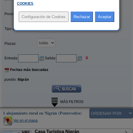
COOKIES
.
Provincias/Islas:
Tipo alquiler:
Plazas:
X
Entrada:
Salida:
Fechas más buscadas
pueblo:
Nigrán
MÁS FILTROS
1 alojamiento rural en Nigrán (Pontevedra)
Ver en el mapa
Casa Turística Nigrán