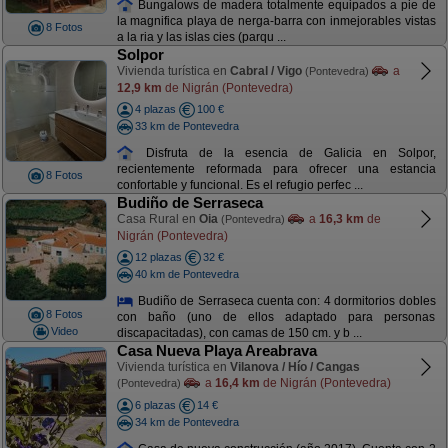
Bungalows de madera totalmente equipados a pie de
la magnifica playa de nerga-barra con inmejorables vistas
8 Fotos
a la ria y las islas cies (parqu ...
Solpor
Vivienda turística en
Cabral / Vigo
a
(Pontevedra)
12,9 km
de Nigrán (Pontevedra)
4 plazas
100 €
33 km de Pontevedra
Disfruta de la esencia de Galicia en Solpor,
recientemente reformada para ofrecer una estancia
8 Fotos
confortable y funcional. Es el refugio perfec ...
Budiño de Serraseca
Casa Rural en
Oia
a
16,3 km
de
(Pontevedra)
Nigrán (Pontevedra)
12 plazas
32 €
40 km de Pontevedra
Budiño de Serraseca cuenta con: 4 dormitorios dobles
8 Fotos
con baño (uno de ellos adaptado para personas
Video
discapacitadas), con camas de 150 cm. y b ...
Casa Nueva Playa Areabrava
Vivienda turística en
Vilanova / Hío / Cangas
a
16,4 km
de Nigrán (Pontevedra)
(Pontevedra)
6 plazas
14 €
34 km de Pontevedra