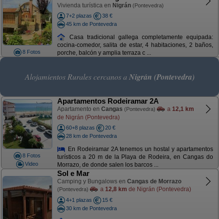
Vivienda turística en
Nigrán
(Pontevedra)
7+2 plazas
38 €
45 km de Pontevedra
Casa tradicional gallega completamente equipada:
cocina-comedor, salita de estar, 4 habitaciones, 2 baños,
8 Fotos
porche, balcón y amplia terraza c ...
Alojamientos Rurales cercanos a
Nigrán (Pontevedra)
Apartamentos Rodeiramar 2A
Apartamento en
Cangas
a
12,1 km
(Pontevedra)
de Nigrán (Pontevedra)
60+8 plazas
20 €
28 km de Pontevedra
En Rodeiramar 2A tenemos un hostal y apartamentos
8 Fotos
turísticos a 20 m de la Playa de Rodeira, en Cangas do
Video
Morrazo, de donde salen los barcos ...
Sol e Mar
Camping y Bungalows en
Cangas de Morrazo
a
12,8 km
de Nigrán (Pontevedra)
(Pontevedra)
4+1 plazas
15 €
30 km de Pontevedra