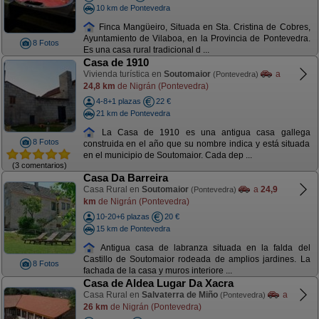
10 km de Pontevedra
Finca Mangüeiro, Situada en Sta. Cristina de Cobres,
Ayuntamiento de Vilaboa, en la Provincia de Pontevedra.
8 Fotos
Es una casa rural tradicional d ...
Casa de 1910
Vivienda turística en
Soutomaior
a
(Pontevedra)
24,8 km
de Nigrán (Pontevedra)
4-8+1 plazas
22 €
21 km de Pontevedra
La Casa de 1910 es una antigua casa gallega
8 Fotos
construida en el año que su nombre indica y está situada
en el municipio de Soutomaior. Cada dep ...
(3 comentarios)
Casa Da Barreira
Casa Rural en
Soutomaior
a
24,9
(Pontevedra)
km
de Nigrán (Pontevedra)
10-20+6 plazas
20 €
15 km de Pontevedra
Antigua casa de labranza situada en la falda del
Castillo de Soutomaior rodeada de amplios jardines. La
8 Fotos
fachada de la casa y muros interiore ...
Casa de Aldea Lugar Da Xacra
Casa Rural en
Salvaterra de Miño
a
(Pontevedra)
26 km
de Nigrán (Pontevedra)