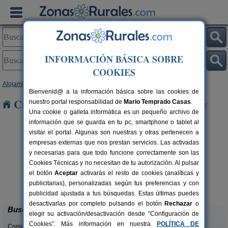
INFORMACIÓN BÁSICA SOBRE
COOKIES
Alojamientos
>
Galicia
>
Pontevedra
> Baiona
Bienvenid@ a la información básica sobre las cookies de
Casas Rurales cerca de Baiona
nuestro portal responsabilidad de
Mario Temprado Casas
.
Una cookie o galleta informática es un pequeño archivo de
información que se guarda en tu pc, smartphone o tablet al
visitar el portal. Algunas son nuestras y otras pertenecen a
empresas externas que nos prestan servicios. Las activadas
y necesarias para que todo funcione correctamente son las
Cookies Técnicas y no necesitan de tu autorización. Al pulsar
el botón
Aceptar
activarás el resto de cookies (analíticas y
Casa Mariñeira Lourdes
rs.
20+6 pers.
publicitarias), personalizadas según tus preferencias y con
 €
26 €
Cambados (Pontevedra)
desde
publicidad ajustada a tus búsquedas. Estas últimas puedes
desactivarlas por completo pulsando el botón
Rechazar
o
Buscar
elegir su activación/desactivación desde “Configuración de
Cookies”. Más información en nuestra
POLÍTICA DE
Comunidades: