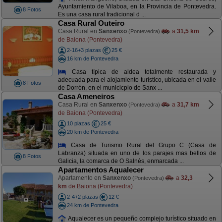
Ayuntamiento de Vilaboa, en la Provincia de Pontevedra.
8 Fotos
Es una casa rural tradicional d ...
Casa Rural Outeiro
Casa Rural en
Sanxenxo
a
31,5 km
(Pontevedra)
de Baiona (Pontevedra)
2-16+3 plazas
25 €
16 km de Pontevedra
Casa típica de aldea totalmente restaurada y
adecuada para el alojamiento turístico, ubicada en el valle
8 Fotos
de Dorrón, en el municicpio de Sanx ...
Casa Ameneiros
Casa Rural en
Sanxenxo
a
31,7 km
(Pontevedra)
de Baiona (Pontevedra)
10 plazas
25 €
20 km de Pontevedra
Casa de Turismo Rural del Grupo C (Casa de
Labranza) situada en uno de los parajes mas bellos de
8 Fotos
Galicia, la comarca de O Salnés, enmarcada ...
Apartamentos Aqualecer
Apartamento en
Sanxenxo
a
32,3
(Pontevedra)
km
de Baiona (Pontevedra)
2-4+2 plazas
12 €
24 km de Pontevedra
Aqualecer es un pequeño complejo turístico situado en