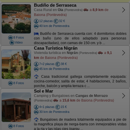
Budiño de Serraseca
Casa Rural en
Oia
a
8,9 km
de
(Pontevedra)
Baiona (Pontevedra)
12 plazas
32 €
40 km de Pontevedra
Budiño de Serraseca cuenta con: 4 dormitorios dobles
8 Fotos
con baño (uno de ellos adaptado para personas
Video
discapacitadas), con camas de 150 cm. y b ...
Casa Turística Nigrán
Vivienda turística en
Nigrán
a
9,1
(Pontevedra)
km
de Baiona (Pontevedra)
7+2 plazas
38 €
45 km de Pontevedra
Casa tradicional gallega completamente equipada:
cocina-comedor, salita de estar, 4 habitaciones, 2 baños,
8 Fotos
porche, balcón y amplia terraza c ...
Sol e Mar
Camping y Bungalows en
Cangas de Morrazo
a
15,6 km
de Baiona (Pontevedra)
(Pontevedra)
4+1 plazas
15 €
30 km de Pontevedra
Bungalows de madera totalmente equipados a pie de
la magnifica playa de nerga-barra con inmejorables vistas
8 Fotos
a la ria y las islas cies (parqu ...