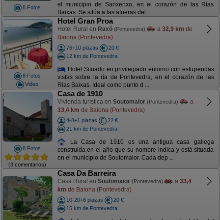
el municipio de Sanxenxo, en el corazón de las Rías
8 Fotos
Baixas. Se sitúa a las afueras del ...
Hotel Gran Proa
Hotel Rural en
Raxó
a
32,9 km
de
(Pontevedra)
Baiona (Pontevedra)
76+10 plazas
20 €
12 km de Pontevedra
Hotel Situado en privilegiado entorno con estupendas
8 Fotos
vistas sobre la ría de Pontevedra, en el corazón de las
Video
Rías Baixas. Ideal como punto d ...
Casa de 1910
Vivienda turística en
Soutomaior
a
(Pontevedra)
33,4 km
de Baiona (Pontevedra)
4-8+1 plazas
22 €
21 km de Pontevedra
La Casa de 1910 es una antigua casa gallega
8 Fotos
construida en el año que su nombre indica y está situada
en el municipio de Soutomaior. Cada dep ...
(3 comentarios)
Casa Da Barreira
Casa Rural en
Soutomaior
a
33,4
(Pontevedra)
km
de Baiona (Pontevedra)
10-20+6 plazas
20 €
15 km de Pontevedra