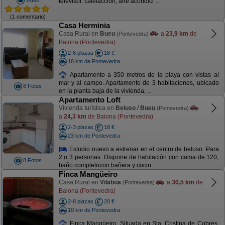
televisor, calefacción, aire acondici ...
(1 comentario)
Casa Herminia
Casa Rural en
Bueu
a
23,9 km
de
(Pontevedra)
Baiona (Pontevedra)
2-6 plazas
16 €
18 km de Pontevedra
Apartamento a 350 metros de la playa con vistas al
mar y al campo. Apartamento de 3 habitaciones, ubicado
8 Fotos
en la planta baja de la vivienda, ...
Apartamento Loft
Vivienda turística en
Beluso / Bueu
(Pontevedra)
a
24,3 km
de Baiona (Pontevedra)
2-3 plazas
18 €
23 km de Pontevedra
Estudio nuevo a estrenar en el centro de beluso. Para
2 o 3 personas. Dispone de habitación con cama de 120,
8 Fotos
baño completocon bañera y cocin ...
Finca Mangüeiro
Casa Rural en
Vilaboa
a
30,5 km
de
(Pontevedra)
Baiona (Pontevedra)
2-8 plazas
20 €
10 km de Pontevedra
Finca Mangüeiro, Situada en Sta. Cristina de Cobres,