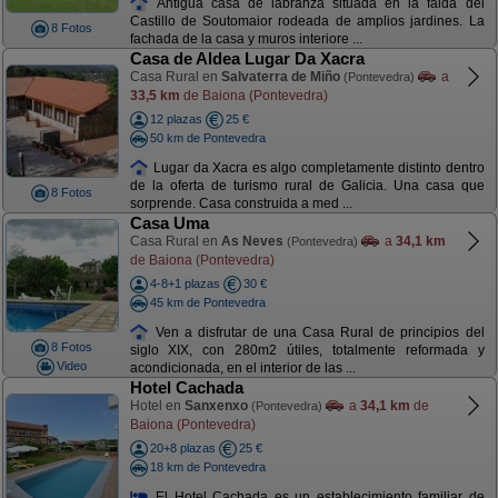
Antigua casa de labranza situada en la falda del
Castillo de Soutomaior rodeada de amplios jardines. La
8 Fotos
fachada de la casa y muros interiore ...
Casa de Aldea Lugar Da Xacra
Casa Rural en
Salvaterra de Miño
a
(Pontevedra)
33,5 km
de Baiona (Pontevedra)
12 plazas
25 €
50 km de Pontevedra
Lugar da Xacra es algo completamente distinto dentro
de la oferta de turismo rural de Galicia. Una casa que
8 Fotos
sorprende. Casa construida a med ...
Casa Uma
Casa Rural en
As Neves
a
34,1 km
(Pontevedra)
de Baiona (Pontevedra)
4-8+1 plazas
30 €
45 km de Pontevedra
Ven a disfrutar de una Casa Rural de principios del
8 Fotos
siglo XIX, con 280m2 útiles, totalmente reformada y
Video
acondicionada, en el interior de las ...
Hotel Cachada
Hotel en
Sanxenxo
a
34,1 km
de
(Pontevedra)
Baiona (Pontevedra)
20+8 plazas
25 €
18 km de Pontevedra
El Hotel Cachada es un establecimiento familiar de