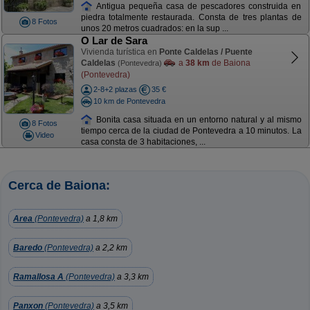
Antigua pequeña casa de pescadores construida en
piedra totalmente restaurada. Consta de tres plantas de
8 Fotos
unos 20 metros cuadrados: en la sup ...
O Lar de Sara
Vivienda turística en
Ponte Caldelas / Puente
Caldelas
a
38 km
de Baiona
(Pontevedra)
(Pontevedra)
2-8+2 plazas
35 €
10 km de Pontevedra
Bonita casa situada en un entorno natural y al mismo
8 Fotos
tiempo cerca de la ciudad de Pontevedra a 10 minutos. La
Video
casa consta de 3 habitaciones, ...
Cerca de Baiona:
Area
(Pontevedra)
a 1,8 km
Baredo
(Pontevedra)
a 2,2 km
Ramallosa A
(Pontevedra)
a 3,3 km
Panxon
(Pontevedra)
a 3,5 km