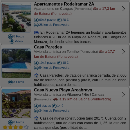
Apartamentos Rodeiramar 2A
Apartamento en
Cangas
a
17,3 km
(Pontevedra)
de Baiona (Pontevedra)
60+8 plazas
20 €
28 km de Pontevedra
En Rodeiramar 2A tenemos un hostal y apartamentos
8 Fotos
turísticos a 20 m de la Playa de Rodeira, en Cangas do
Video
Morrazo, de donde salen los barcos ...
Casa Paredes
Vivienda turística en
Tomiño
a
17,7
(Pontevedra)
km
de Baiona (Pontevedra)
10+2 plazas
18 €
54 km de Pontevedra
Casa Paredes: Se trata de una finca cerrada, de 2. 000
m2 de terreno, con piscina y jardín, con un total de cinco
8 Fotos
habitaciones, cuatro de ma ...
Casa Nueva Playa Areabrava
Vivienda turística en
Vilanova / Hío / Cangas
a
19 km
de Baiona (Pontevedra)
(Pontevedra)
6 plazas
14 €
34 km de Pontevedra
Casa de nueva construcción (año 2017). Cuenta con 2
8 Fotos
habitaciones, una de ellas con cama de 1, 35, la otra con
camas gemelas (posibilidad de ...