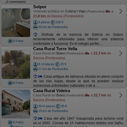
(1 comentario)
Solpor
Vivienda turística en
Cabral / Vigo
a
(Pontevedra)
21,8 km
de Baiona (Pontevedra)
4 plazas
100 €
33 km de Pontevedra
Disfruta de la esencia de Galicia en Solpor,
recientemente reformada para ofrecer una estancia
8 Fotos
confortable y funcional. Es el refugio perfec ...
Casa Rural Torre Vella
Casa Rural en
Bueu
a
22,3 km
de
(Pontevedra)
Baiona (Pontevedra)
8-14 plazas
25 €
17 km de Pontevedra
Casa antigua de labranza situada en pleno corazón
de las rías bajas, desde la que se pueden realizar
8 Fotos
numerosas actividades culturales o de a ...
Casa Rural Videira
Casa Rural en
Bueu
a
22,7 km
de
(Pontevedra)
Baiona (Pontevedra)
30+6 plazas
35 €
15 km de Pontevedra
Casa del año 1847 inaugurada para turismo rural
8 Fotos
en el 2002. Consta de 15 habitaciones dobles con baño,
Video