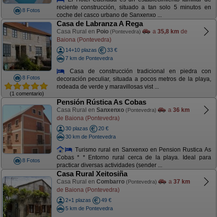
reciente construcción, situado a tan solo 5 minutos en
8 Fotos
coche del casco urbano de Sanxenxo ...
Casa de Labranza A Rega
Casa Rural en
Poio
a
35,8 km
de
(Pontevedra)
Baiona (Pontevedra)
14+10 plazas
33 €
7 km de Pontevedra
Casa de construcción tradicional en piedra con
8 Fotos
decoración peculiar, situada a pocos metros de la playa,
rodeada de verde y maravillosas vist ...
(1 comentario)
Pensión Rústica As Cobas
Casa Rural en
Sanxenxo
a
36 km
(Pontevedra)
de Baiona (Pontevedra)
30 plazas
20 €
30 km de Pontevedra
Turismo rural en Sanxenxo en Pension Rustica As
Cobas * * Entorno rural cerca de la playa. Ideal para
8 Fotos
practicar diversas actividades (sender ...
Casa Rural Xeitosiña
Casa Rural en
Combarro
a
37 km
(Pontevedra)
de Baiona (Pontevedra)
2+1 plazas
49 €
5 km de Pontevedra