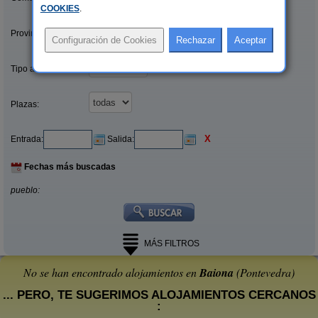
COOKIES
.
Provincias/Islas:
Tipo alquiler:
Plazas:
X
Entrada:
Salida:
Fechas más buscadas
pueblo:
MÁS FILTROS
No se han encontrado alojamientos en
Baiona
(Pontevedra)
... PERO, TE SUGERIMOS ALOJAMIENTOS CERCANOS
: