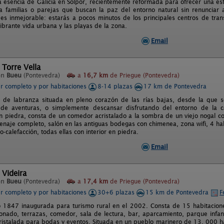
a esencia de Galicia en Solpor, recientemente reformada para ofrecer una esta
a familias o parejas que buscan la paz del entorno natural sin renunciar a
 es inmejorable: estarás a pocos minutos de los principales centros de tran
ibrante vida urbana y las playas de la zona.
Email
 Torre Vella
en
Bueu
(Pontevedra)
a
16,7 km
de Priegue (Pontevedra)
er completo y por habitaciones
8-14 plazas
17 km de Pontevedra
 de labranza situada en pleno corazón de las rías bajas, desde la que s
o de aventuras, o simplemente descansar disfrutando del entorno de la
 piedra, consta de un comedor acristalado a la sombra de un viejo nogal con 
enaje completo, salón en las antiguas bodegas con chimenea, zona wifi, 4 habi
-calefacción, todas ellas con interior en piedra.
Email
 Videira
en
Bueu
(Pontevedra)
a
17,4 km
de Priegue (Pontevedra)
er completo y por habitaciones
30+6 plazas
15 km de Pontevedra
F
 1847 inaugurada para turismo rural en el 2002. Consta de 15 habitaciones
ionado, terrazas, comedor, sala de lectura, bar, aparcamiento, parque infan
ristalada para bodas y eventos. Situada en un pueblo marinero de 13. 000 ha