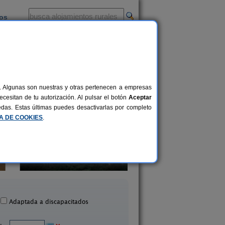
ios
-
al. Algunas son nuestras y otras pertenecen a empresas
cesitan de tu autorización. Al pulsar el botón
Aceptar
uedas. Estas últimas puedes desactivarlas por completo
CA DE COOKIES
.
Budiño de Serraseca
Casa da Muiñeir
12 pers.
32 €
Oia (Pontevedra)
Cambados (Ponteved
desde
Adaptada a discapacitados