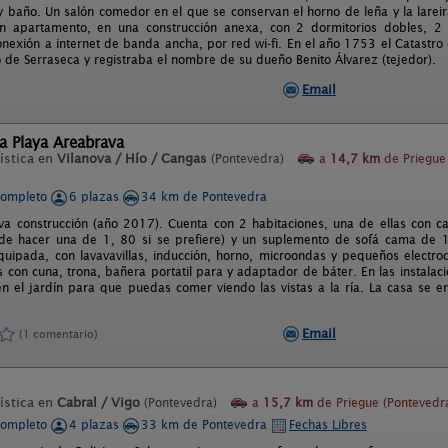
 baño. Un salón comedor en el que se conservan el horno de leña y la lare
 Un apartamento, en una construcción anexa, con 2 dormitorios dobles, 2
nexión a internet de banda ancha, por red wi-fi. En el año 1753 el Catastro
o de Serraseca y registraba el nombre de su dueño Benito Álvarez (tejedor).
Email
a Playa Areabrava
ística en
Vilanova / Hío / Cangas
(Pontevedra)
a
14,7 km
de Priegue
completo
6 plazas
34 km de Pontevedra
a construcción (año 2017). Cuenta con 2 habitaciones, una de ellas con 
 de hacer una de 1, 80 si se prefiere) y un suplemento de sofá cama de 
quipada, con lavavavillas, inducción, horno, microondas y pequeños electro
 con cuna, trona, bañera portatil para y adaptador de báter. En las instala
 en el jardín para que puedas comer viendo las vistas a la ría. La casa se 
Email
(1 comentario)
ística en
Cabral / Vigo
(Pontevedra)
a
15,7 km
de Priegue (Pontevedr
completo
4 plazas
33 km de Pontevedra
Fechas Libres