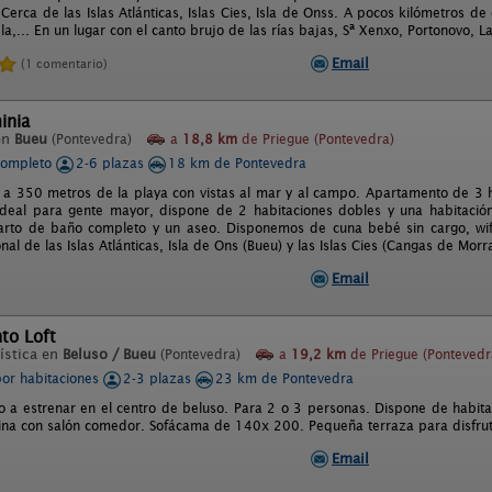
 Cerca de las Islas Atlánticas, Islas Cies, Isla de Onss. A pocos kilómetros 
,... En un lugar con el canto brujo de las rías bajas, Sª Xenxo, Portonovo, L
Email
(1 comentario)
inia
en
Bueu
(Pontevedra)
a
18,8 km
de Priegue (Pontevedra)
completo
2-6 plazas
18 km de Pontevedra
a 350 metros de la playa con vistas al mar y al campo. Apartamento de 3 h
 ideal para gente mayor, dispone de 2 habitaciones dobles y una habitació
rto de baño completo y un aseo. Disponemos de cuna bebé sin cargo, wifi
al de las Islas Atlánticas, Isla de Ons (Bueu) y las Islas Cies (Cangas de Morr
Email
to Loft
ística en
Beluso / Bueu
(Pontevedra)
a
19,2 km
de Priegue (Pontevedr
por habitaciones
2-3 plazas
23 km de Pontevedra
o a estrenar en el centro de beluso. Para 2 o 3 personas. Dispone de habi
ina con salón comedor. Sofácama de 140x 200. Pequeña terraza para disfrutar
Email