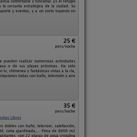
ncia confortable y funcional. Es el refugio
 la cercanía estratégica de la ciudad. Su
sporte y eventos, y a un corto trayecto en
25 €
pers/noche
e pueden realizar numerosas actividades
 casa o de sus playas próximas. Ha sido
tv, chimenea y fantásticas vistas a la ría,
taciones todas con baño, televisión y aire
35 €
pers/noche
echas Libres
 dobles con baño, televisor, calefacción,
til, zona ajardinada,... Finca de 8000 m2
bitantes, con 22 playas de agua cristalina