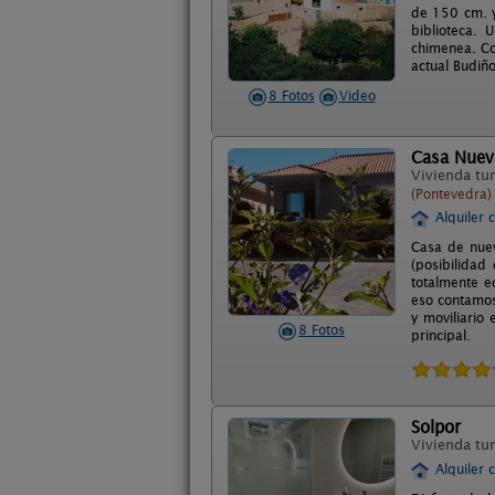
de 150 cm. y
biblioteca.
chimenea. Co
actual Budiñ
8 Fotos
Video
Casa Nuev
Vivienda tur
(Pontevedra)
Alquiler 
Casa de nuev
(posibilidad
totalmente e
eso contamos
y moviliario
8 Fotos
principal.
Solpor
Vivienda tur
Alquiler 