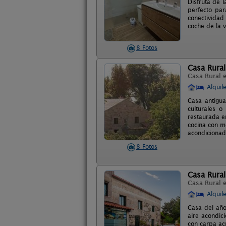
Disfruta de l
perfecto par
conectividad
coche de la v
8 Fotos
Casa Rural
Casa Rural 
Alquil
Casa antigua
culturales 
restaurada en
cocina con m
acondicionado
8 Fotos
Casa Rural
Casa Rural 
Alquil
Casa del año
aire acondic
con carpa ac