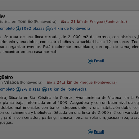
des
ística en
Tomiño
(Pontevedra)
a
21 km
de Priegue (Pontevedra)
completo
10+2 plazas
54 km de Pontevedra
: Se trata de una finca cerrada, de 2. 000 m2 de terreno, con piscina y ja
trimonio y una doble, con cuatro baños y capacidad hasta 12 personas. Todo 
ara organizar eventos. Está totalmente amueblado, con ropa de cama, elect
 encontrar en una casa normal.
Email
güeiro
en
Vilaboa
(Pontevedra)
a
24,3 km
de Priegue (Pontevedra)
completo
2-8 plazas
10 km de Pontevedra
iro, Situada en Sta. Cristina de Cobres, Ayuntamiento de Vilaboa, en la P
de planta baja, reformada en el 2003. Acogedora y con un buen nivel de eq
 dobles matrimoniales con baño independiente, y una habitación doble co
ón con chimenea y biblioteca. Situada en una finca de 2.000 m2 con varieda
 jardín con cenador, parking, hamaca, piscina solárium, jacuzzi-spa, as
juegos.
Email