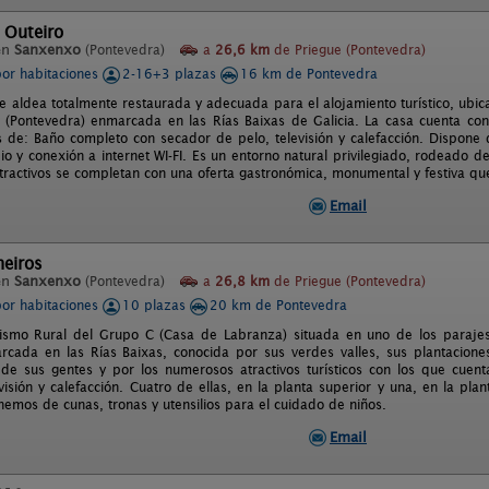
 Outeiro
en
Sanxenxo
(Pontevedra)
a
26,6 km
de Priegue (Pontevedra)
por habitaciones
2-16+3 plazas
16 km de Pontevedra
e aldea totalmente restaurada y adecuada para el alojamiento turístico, ubic
(Pontevedra) enmarcada en las Rías Baixas de Galicia. La casa cuenta con
s de: Baño completo con secador de pelo, televisión y calefacción. Dispone 
io y conexión a internet WI-FI. Es un entorno natural privilegiado, rodeado
atractivos se completan con una oferta gastronómica, monumental y festiva que
Email
eiros
en
Sanxenxo
(Pontevedra)
a
26,8 km
de Priegue (Pontevedra)
por habitaciones
10 plazas
20 km de Pontevedra
ismo Rural del Grupo C (Casa de Labranza) situada en uno de los parajes
rcada en las Rías Baixas, conocida por sus verdes valles, sus plantaciones
 de sus gentes y por los numerosos atractivos turísticos con los que cuen
visión y calefacción. Cuatro de ellas, en la planta superior y una, en la pl
nemos de cunas, tronas y utensilios para el cuidado de niños.
Email