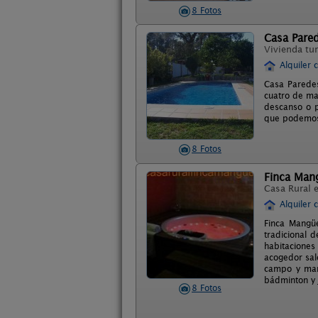
8 Fotos
Casa Pare
Vivienda tur
Alquiler 
Casa Paredes
cuatro de ma
descanso o p
que podemos
8 Fotos
Finca Man
Casa Rural 
Alquiler 
Finca Mangüe
tradicional 
habitaciones
acogedor sal
campo y mar,
bádminton y 
8 Fotos