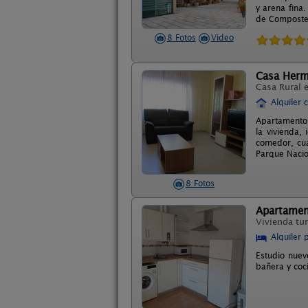
y arena fina.
de Compostela
8 Fotos
Video
Casa Herm
Casa Rural 
Alquiler 
Apartamento 
la vivienda,
comedor, cua
Parque Nacion
8 Fotos
Apartamen
Vivienda tur
Alquiler 
Estudio nuev
bañera y coc