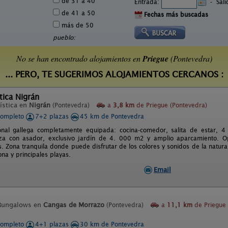
de 31 a 40
Entrada:
-
Sal
de 41 a 50
Fechas más buscadas
más de 50
pueblo:
No se han encontrado alojamientos en
Priegue
(Pontevedra)
... PERO, TE SUGERIMOS ALOJAMIENTOS CERCANOS :
tica Nigrán
ística en
Nigrán
(Pontevedra)
a
3,8 km
de Priegue (Pontevedra)
completo
7+2 plazas
45 km de Pontevedra
onal gallega completamente equipada: cocina-comedor, salita de estar, 4
aza con asador, exclusivo jardín de 4. 000 m2 y amplio aparcamiento. O
s. Zona tranquila donde puede disfrutar de los colores y sonidos de la natur
na y principales playas.
Email
Bungalows en
Cangas de Morrazo
(Pontevedra)
a
11,1 km
de Priegue
completo
4+1 plazas
30 km de Pontevedra