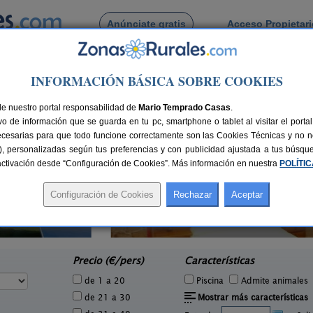
Anúnciate gratis
Acceso Propietar
Busca por pueblo
INFORMACIÓN BÁSICA SOBRE COOKIES
ue
de Priegue
de nuestro portal responsabilidad de
Mario Temprado Casas
.
o de información que se guarda en tu pc, smartphone o tablet al visitar el port
ecesarias para que todo funcione correctamente son las Cookies Técnicas y no ne
rias), personalizadas según tus preferencias y con publicidad ajustada a tus búsq
sactivación desde “Configuración de Cookies”. Más información en nuestra
POLÍTI
Casa Rural Outeiro
2 pers.
2-16+3 pers.
12 €
25 €
Sanxenxo (Pontevedra)
e
desde
Precio (€/pers)
Características
de 1 a 20
Piscina
Admite animales
de 21 a 30
Mostrar más características