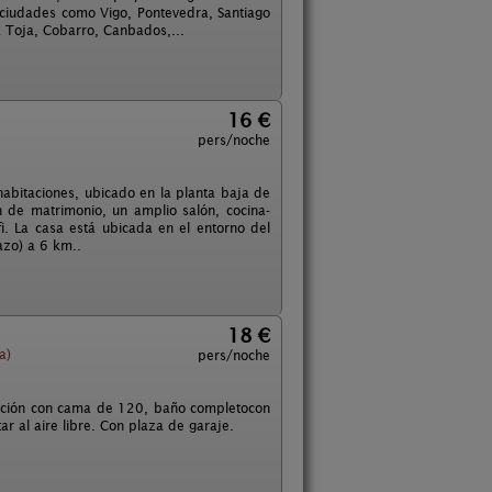
de ciudades como Vigo, Pontevedra, Santiago
a Toja, Cobarro, Canbados,...
16 €
pers/noche
abitaciones, ubicado en la planta baja de
n de matrimonio, un amplio salón, cocina-
. La casa está ubicada en el entorno del
azo) a 6 km..
18 €
a)
pers/noche
tación con cama de 120, baño completocon
 al aire libre. Con plaza de garaje.