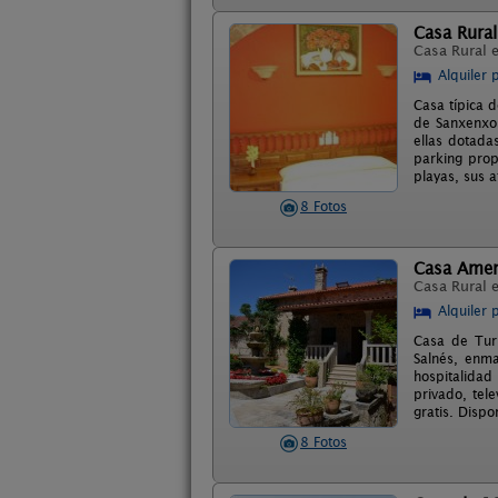
Casa Rural
Casa Rural 
Alquiler 
Casa típica d
de Sanxenxo 
ellas dotada
parking prop
playas, sus 
8 Fotos
Casa Amen
Casa Rural 
Alquiler 
Casa de Tur
Salnés, enma
hospitalidad
privado, tele
gratis. Dispo
8 Fotos