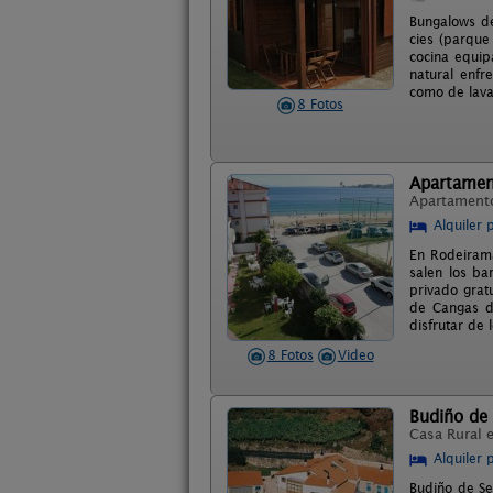
Bungalows de
cies (parque
cocina equip
natural enfr
como de lava
8 Fotos
Apartamen
Apartament
Alquiler 
En Rodeirama
salen los bar
privado grat
de Cangas d
disfrutar de 
8 Fotos
Video
Budiño de 
Casa Rural 
Alquiler 
Budiño de Se