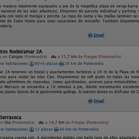
 madera totalmente equipados a pie de la magnifica playa de nerga-barra con
 nacional de las islas atlanticas). Disponen de parcela individual y parking
ada con todo el menaje y porche. La ropa de cama y las toallas tambien se i
ente de Cabo Home para unas vacaciones de ensueño. Tambien disponemos d
ndería.
Email
tos Rodeiramar 2A
o en
Cangas
(Pontevedra)
a
11,7 km
de Priegue (Pontevedra)
por habitaciones
60+8 plazas
28 km de Pontevedra
r 2A tenemos un hostal y apartamentos turísticos a 20 m de la Playa de 
cos para visitar las Islas Cíes. Disponemos de wifi gratis en todas las insta
uito admitimos de mascotas, zonas ajardinadas, accesos para minusválidos y
o Morrazo se encuentra a 10 minutos a pie, dónde encontraréis excelente
los platos típicos de la gastronomía gallega. Si vuestro deseo es disfrutar de Ga
Email
Serraseca
en
Oia
(Pontevedra)
a
14,7 km
de Priegue (Pontevedra)
por habitaciones
12 plazas
40 km de Pontevedra
rraseca cuenta con: 4 dormitorios dobles con baño (uno de ellos adaptado 