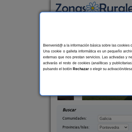
Busca por alojamiento
Alojamientos
>
Galicia
>
Pontevedra
> Prieg
Casas Rurales cerca 
Bienvenid@ a la información básica sobre las cookies 
Una cookie o galleta informática es un pequeño archiv
externas que nos prestan servicios. Las activadas y n
activarás el resto de cookies (analíticas y publicita
pulsando el botón
Rechazar
o elegir su activación/de
agina
Apartamentos Aqualecer
10+2 pers.
2-4+
21 €
 (Pontevedra)
Sanxenxo (Pontevedra)
desde
desd
Buscar
Comunidades:
Provincias/Islas: