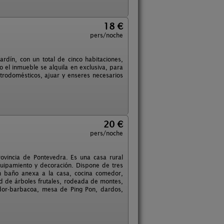
18 €
pers/noche
rdín, con un total de cinco habitaciones,
el inmueble se alquila en exclusiva, para
rodomésticos, ajuar y enseres necesarios
20 €
pers/noche
rovincia de Pontevedra. Es una casa rural
uipamiento y decoración. Dispone de tres
n baño anexa a la casa, cocina comedor,
d de árboles frutales, rodeada de montes,
ador-barbacoa, mesa de Ping Pon, dardos,