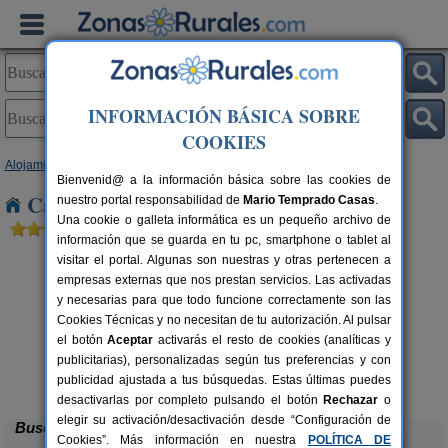
INFORMACIÓN BÁSICA SOBRE
COOKIES
Alojamientos
>
Galicia
>
Pontevedra
> Ramallosa A
Bienvenid@ a la información básica sobre las cookies de
Casas Rurales cerca de Ramallosa A
nuestro portal responsabilidad de
Mario Temprado Casas
.
Una cookie o galleta informática es un pequeño archivo de
información que se guarda en tu pc, smartphone o tablet al
visitar el portal. Algunas son nuestras y otras pertenecen a
empresas externas que nos prestan servicios. Las activadas
y necesarias para que todo funcione correctamente son las
Cookies Técnicas y no necesitan de tu autorización. Al pulsar
el botón
Aceptar
activarás el resto de cookies (analíticas y
publicitarias), personalizadas según tus preferencias y con
Solpor
rs.
4 pers.
 €
100 €
publicidad ajustada a tus búsquedas. Estas últimas puedes
Cabral (Pontevedra)
desde
desactivarlas por completo pulsando el botón
Rechazar
o
elegir su activación/desactivación desde “Configuración de
Buscar
Cookies”. Más información en nuestra
POLÍTICA DE