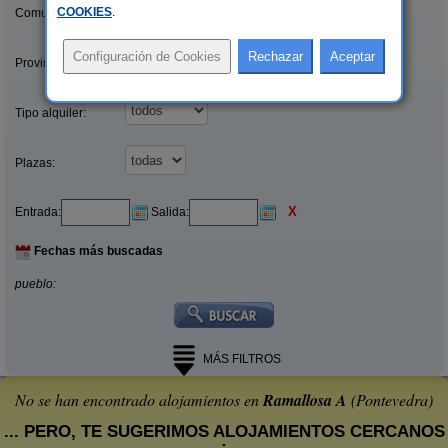
COOKIES
.
Comunidades:
Provincias/Islas:
Tipo alquiler:
Plazas:
X
Entrada:
Salida:
Fechas más buscadas
pueblo:
MÁS FILTROS
No se han encontrado alojamientos en
Ramallosa A
(Pontevedra)
... PERO, TE SUGERIMOS ALOJAMIENTOS CERCANOS
: