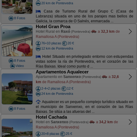
20 km de Pontevedra
Casa de Turismo Rural del Grupo C (Casa de
Labranza) situada en uno de los parajes mas bellos de
8 Fotos
Galicia, la comarca de O Salnés, enmarcada ...
Hotel Gran Proa
Hotel Rural en
Raxó
a
32,3 km
de
(Pontevedra)
Ramallosa A (Pontevedra)
76+10 plazas
20 €
12 km de Pontevedra
Hotel Situado en privilegiado entorno con estupendas
8 Fotos
vistas sobre la ría de Pontevedra, en el corazón de las
Video
Rías Baixas. Ideal como punto d ...
Apartamentos Aqualecer
Apartamento en
Sanxenxo
a
32,6
(Pontevedra)
km
de Ramallosa A (Pontevedra)
2-4+2 plazas
12 €
24 km de Pontevedra
Aqualecer es un pequeño complejo turístico situado en
el municipio de Sanxenxo, en el corazón de las Rías
8 Fotos
Baixas. Se sitúa a las afueras del ...
Hotel Cachada
Hotel en
Sanxenxo
a
34,2 km
de
(Pontevedra)
Ramallosa A (Pontevedra)
20+8 plazas
25 €