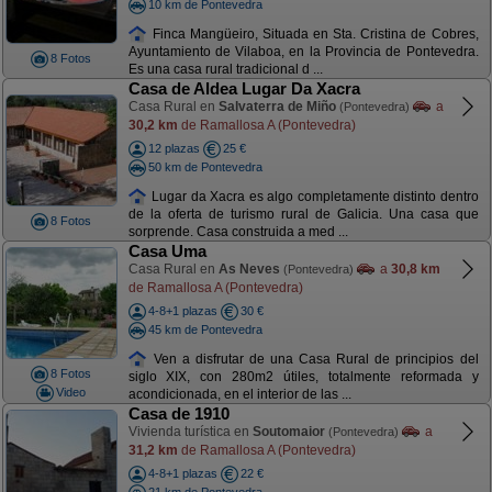
10 km de Pontevedra
Finca Mangüeiro, Situada en Sta. Cristina de Cobres,
Ayuntamiento de Vilaboa, en la Provincia de Pontevedra.
8 Fotos
Es una casa rural tradicional d ...
Casa de Aldea Lugar Da Xacra
Casa Rural en
Salvaterra de Miño
a
(Pontevedra)
30,2 km
de Ramallosa A (Pontevedra)
12 plazas
25 €
50 km de Pontevedra
Lugar da Xacra es algo completamente distinto dentro
de la oferta de turismo rural de Galicia. Una casa que
8 Fotos
sorprende. Casa construida a med ...
Casa Uma
Casa Rural en
As Neves
a
30,8 km
(Pontevedra)
de Ramallosa A (Pontevedra)
4-8+1 plazas
30 €
45 km de Pontevedra
Ven a disfrutar de una Casa Rural de principios del
8 Fotos
siglo XIX, con 280m2 útiles, totalmente reformada y
Video
acondicionada, en el interior de las ...
Casa de 1910
Vivienda turística en
Soutomaior
a
(Pontevedra)
31,2 km
de Ramallosa A (Pontevedra)
4-8+1 plazas
22 €
21 km de Pontevedra