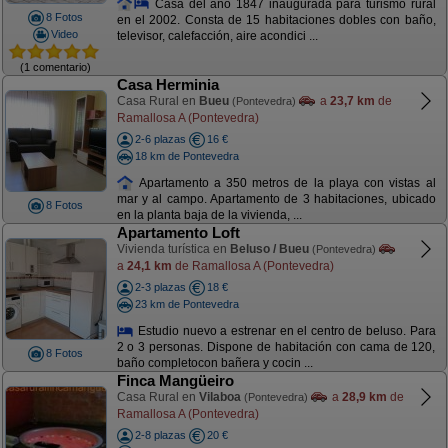
Casa del año 1847 inaugurada para turismo rural
8 Fotos
en el 2002. Consta de 15 habitaciones dobles con baño,
Video
televisor, calefacción, aire acondici ...
(1 comentario)
Casa Herminia
Casa Rural en
Bueu
a
23,7 km
de
(Pontevedra)
Ramallosa A (Pontevedra)
2-6 plazas
16 €
18 km de Pontevedra
Apartamento a 350 metros de la playa con vistas al
mar y al campo. Apartamento de 3 habitaciones, ubicado
8 Fotos
en la planta baja de la vivienda, ...
Apartamento Loft
Vivienda turística en
Beluso / Bueu
(Pontevedra)
a
24,1 km
de Ramallosa A (Pontevedra)
2-3 plazas
18 €
23 km de Pontevedra
Estudio nuevo a estrenar en el centro de beluso. Para
2 o 3 personas. Dispone de habitación con cama de 120,
8 Fotos
baño completocon bañera y cocin ...
Finca Mangüeiro
Casa Rural en
Vilaboa
a
28,9 km
de
(Pontevedra)
Ramallosa A (Pontevedra)
2-8 plazas
20 €