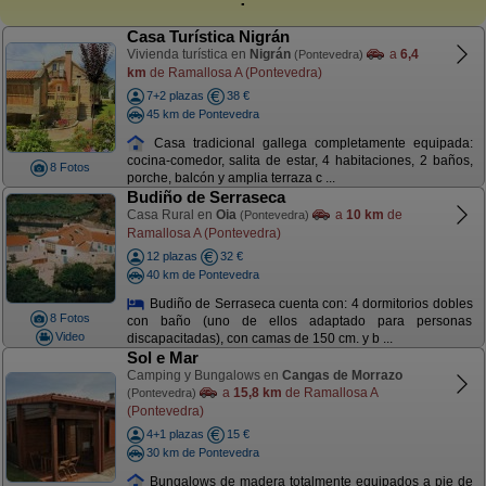
Casa Turística Nigrán
Vivienda turística en
Nigrán
a
6,4
(Pontevedra)
km
de Ramallosa A (Pontevedra)
7+2 plazas
38 €
45 km de Pontevedra
Casa tradicional gallega completamente equipada:
cocina-comedor, salita de estar, 4 habitaciones, 2 baños,
8 Fotos
porche, balcón y amplia terraza c ...
Budiño de Serraseca
Casa Rural en
Oia
a
10 km
de
(Pontevedra)
Ramallosa A (Pontevedra)
12 plazas
32 €
40 km de Pontevedra
Budiño de Serraseca cuenta con: 4 dormitorios dobles
8 Fotos
con baño (uno de ellos adaptado para personas
Video
discapacitadas), con camas de 150 cm. y b ...
Sol e Mar
Camping y Bungalows en
Cangas de Morrazo
a
15,8 km
de Ramallosa A
(Pontevedra)
(Pontevedra)
4+1 plazas
15 €
30 km de Pontevedra
Bungalows de madera totalmente equipados a pie de