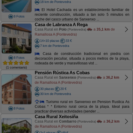
18 km de Pontevedra
El Hotel Cachada es un establecimiento familiar de
reciente construcción, situado a tan solo 5 minutos en
8 Fotos
coche del casco urbano de Sanxenxo ...
Casa de Labranza A Rega
Casa Rural en
Poio
a
35,1 km
de
(Pontevedra)
Ramallosa A (Pontevedra)
14+10 plazas
33 €
7 km de Pontevedra
Casa de construcción tradicional en piedra con
8 Fotos
decoración peculiar, situada a pocos metros de la playa,
rodeada de verde y maravillosas vist ...
(1 comentario)
Pensión Rústica As Cobas
Casa Rural en
Sanxenxo
a
36,2 km
(Pontevedra)
de Ramallosa A (Pontevedra)
30 plazas
20 €
30 km de Pontevedra
Turismo rural en Sanxenxo en Pension Rustica As
Cobas * * Entorno rural cerca de la playa. Ideal para
8 Fotos
practicar diversas actividades (sender ...
Casa Rural Xeitosiña
Casa Rural en
Combarro
a
36,2 km
(Pontevedra)
de Ramallosa A (Pontevedra)
2+1 plazas
49 €