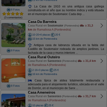
La Casa de 1910 es una antigua casa gallega
8 Fotos
construida en el año que su nombre indica y está situada
en el municipio de Soutomaior. Cada dep ...
(3 comentarios)
Casa Da Barreira
Casa Rural en
Soutomaior
a
31,3
(Pontevedra)
km
de Ramallosa A (Pontevedra)
10-20+6 plazas
20 €
15 km de Pontevedra
Antigua casa de labranza situada en la falda del
Castillo de Soutomaior rodeada de amplios jardines. La
8 Fotos
fachada de la casa y muros interiore ...
Casa Rural Outeiro
Casa Rural en
Sanxenxo
a
31,4 km
(Pontevedra)
de Ramallosa A (Pontevedra)
2-16+3 plazas
25 €
16 km de Pontevedra
Casa típica de aldea totalmente restaurada y
adecuada para el alojamiento turístico, ubicada en el valle
8 Fotos
de Dorrón, en el municicpio de Sanx ...
Casa Ameneiros
Casa Rural en
Sanxenxo
a
31,7 km
(Pontevedra)
de Ramallosa A (Pontevedra)
10 plazas
25 €