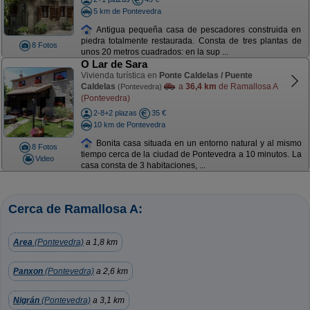
5 km de Pontevedra
Antigua pequeña casa de pescadores construida en
piedra totalmente restaurada. Consta de tres plantas de
8 Fotos
unos 20 metros cuadrados: en la sup ...
O Lar de Sara
Vivienda turística en
Ponte Caldelas / Puente
Caldelas
a
36,4 km
de Ramallosa A
(Pontevedra)
(Pontevedra)
2-8+2 plazas
35 €
10 km de Pontevedra
Bonita casa situada en un entorno natural y al mismo
8 Fotos
tiempo cerca de la ciudad de Pontevedra a 10 minutos. La
Video
casa consta de 3 habitaciones, ...
Cerca de Ramallosa A:
Area
(Pontevedra)
a 1,8 km
Panxon
(Pontevedra)
a 2,6 km
Nigrán
(Pontevedra)
a 3,1 km