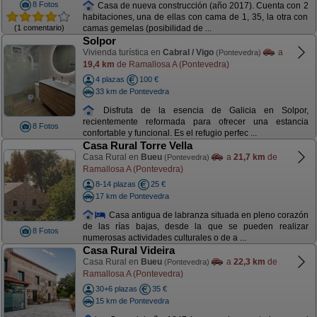
8 Fotos
Casa de nueva construcción (año 2017). Cuenta con 2
habitaciones, una de ellas con cama de 1, 35, la otra con
(1 comentario)
camas gemelas (posibilidad de ...
Solpor
Vivienda turística en
Cabral / Vigo
a
(Pontevedra)
19,4 km
de Ramallosa A (Pontevedra)
4 plazas
100 €
33 km de Pontevedra
Disfruta de la esencia de Galicia en Solpor,
recientemente reformada para ofrecer una estancia
8 Fotos
confortable y funcional. Es el refugio perfec ...
Casa Rural Torre Vella
Casa Rural en
Bueu
a
21,7 km
de
(Pontevedra)
Ramallosa A (Pontevedra)
8-14 plazas
25 €
17 km de Pontevedra
Casa antigua de labranza situada en pleno corazón
de las rías bajas, desde la que se pueden realizar
8 Fotos
numerosas actividades culturales o de a ...
Casa Rural Videira
Casa Rural en
Bueu
a
22,3 km
de
(Pontevedra)
Ramallosa A (Pontevedra)
30+6 plazas
35 €
15 km de Pontevedra