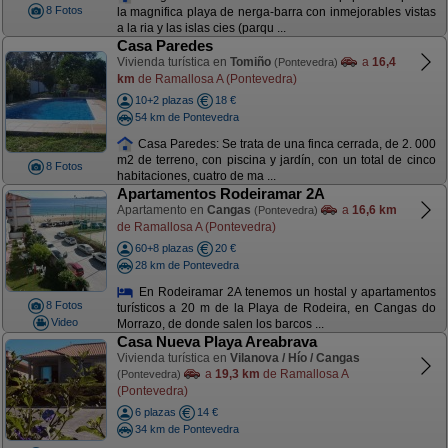
8 Fotos
la magnifica playa de nerga-barra con inmejorables vistas
a la ria y las islas cies (parqu ...
Casa Paredes
Vivienda turística en
Tomiño
a
16,4
(Pontevedra)
km
de Ramallosa A (Pontevedra)
10+2 plazas
18 €
54 km de Pontevedra
Casa Paredes: Se trata de una finca cerrada, de 2. 000
m2 de terreno, con piscina y jardín, con un total de cinco
8 Fotos
habitaciones, cuatro de ma ...
Apartamentos Rodeiramar 2A
Apartamento en
Cangas
a
16,6 km
(Pontevedra)
de Ramallosa A (Pontevedra)
60+8 plazas
20 €
28 km de Pontevedra
En Rodeiramar 2A tenemos un hostal y apartamentos
8 Fotos
turísticos a 20 m de la Playa de Rodeira, en Cangas do
Video
Morrazo, de donde salen los barcos ...
Casa Nueva Playa Areabrava
Vivienda turística en
Vilanova / Hío / Cangas
a
19,3 km
de Ramallosa A
(Pontevedra)
(Pontevedra)
6 plazas
14 €
34 km de Pontevedra