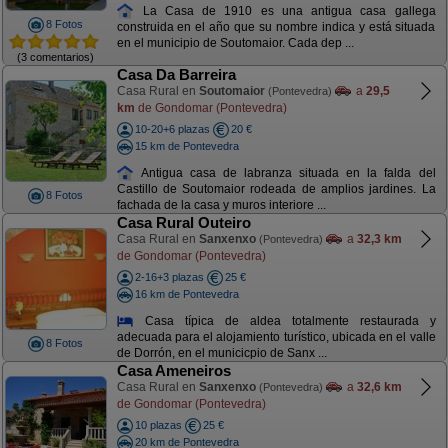
La Casa de 1910 es una antigua casa gallega
8 Fotos
construida en el año que su nombre indica y está situada
en el municipio de Soutomaior. Cada dep ...
(3 comentarios)
Casa Da Barreira
Casa Rural en
Soutomaior
a
29,5
(Pontevedra)
km
de Gondomar (Pontevedra)
10-20+6 plazas
20 €
15 km de Pontevedra
Antigua casa de labranza situada en la falda del
Castillo de Soutomaior rodeada de amplios jardines. La
8 Fotos
fachada de la casa y muros interiore ...
Casa Rural Outeiro
Casa Rural en
Sanxenxo
a
32,3 km
(Pontevedra)
de Gondomar (Pontevedra)
2-16+3 plazas
25 €
16 km de Pontevedra
Casa típica de aldea totalmente restaurada y
adecuada para el alojamiento turístico, ubicada en el valle
8 Fotos
de Dorrón, en el municicpio de Sanx ...
Casa Ameneiros
Casa Rural en
Sanxenxo
a
32,6 km
(Pontevedra)
de Gondomar (Pontevedra)
10 plazas
25 €
20 km de Pontevedra