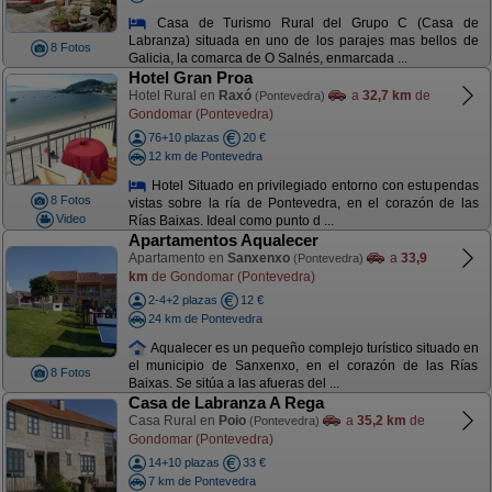
Casa de Turismo Rural del Grupo C (Casa de
Labranza) situada en uno de los parajes mas bellos de
8 Fotos
Galicia, la comarca de O Salnés, enmarcada ...
Hotel Gran Proa
Hotel Rural en
Raxó
a
32,7 km
de
(Pontevedra)
Gondomar (Pontevedra)
76+10 plazas
20 €
12 km de Pontevedra
Hotel Situado en privilegiado entorno con estupendas
8 Fotos
vistas sobre la ría de Pontevedra, en el corazón de las
Video
Rías Baixas. Ideal como punto d ...
Apartamentos Aqualecer
Apartamento en
Sanxenxo
a
33,9
(Pontevedra)
km
de Gondomar (Pontevedra)
2-4+2 plazas
12 €
24 km de Pontevedra
Aqualecer es un pequeño complejo turístico situado en
el municipio de Sanxenxo, en el corazón de las Rías
8 Fotos
Baixas. Se sitúa a las afueras del ...
Casa de Labranza A Rega
Casa Rural en
Poio
a
35,2 km
de
(Pontevedra)
Gondomar (Pontevedra)
14+10 plazas
33 €
7 km de Pontevedra