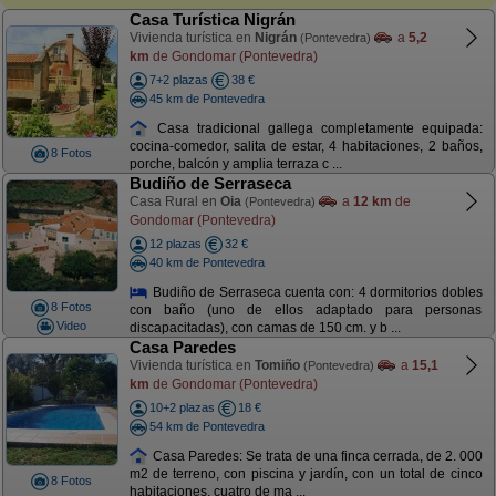
Casa Turística Nigrán
Vivienda turística en
Nigrán
a
5,2
(Pontevedra)
km
de Gondomar (Pontevedra)
7+2 plazas
38 €
45 km de Pontevedra
Casa tradicional gallega completamente equipada:
cocina-comedor, salita de estar, 4 habitaciones, 2 baños,
8 Fotos
porche, balcón y amplia terraza c ...
Budiño de Serraseca
Casa Rural en
Oia
a
12 km
de
(Pontevedra)
Gondomar (Pontevedra)
12 plazas
32 €
40 km de Pontevedra
Budiño de Serraseca cuenta con: 4 dormitorios dobles
8 Fotos
con baño (uno de ellos adaptado para personas
Video
discapacitadas), con camas de 150 cm. y b ...
Casa Paredes
Vivienda turística en
Tomiño
a
15,1
(Pontevedra)
km
de Gondomar (Pontevedra)
10+2 plazas
18 €
54 km de Pontevedra
Casa Paredes: Se trata de una finca cerrada, de 2. 000
m2 de terreno, con piscina y jardín, con un total de cinco
8 Fotos
habitaciones, cuatro de ma ...