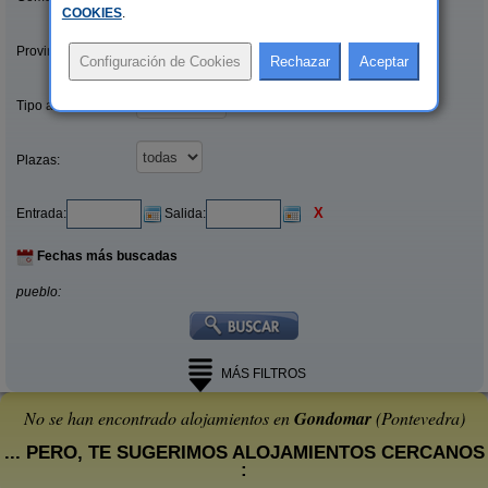
COOKIES
.
Provincias/Islas:
Tipo alquiler:
Plazas:
X
Entrada:
Salida:
Fechas más buscadas
pueblo:
MÁS FILTROS
No se han encontrado alojamientos en
Gondomar
(Pontevedra)
... PERO, TE SUGERIMOS ALOJAMIENTOS CERCANOS
: