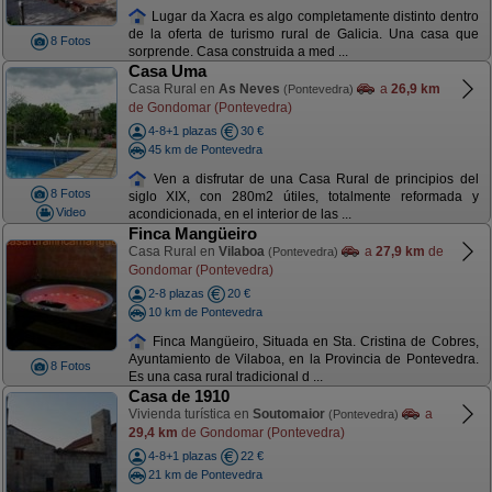
Lugar da Xacra es algo completamente distinto dentro
de la oferta de turismo rural de Galicia. Una casa que
8 Fotos
sorprende. Casa construida a med ...
Casa Uma
Casa Rural en
As Neves
a
26,9 km
(Pontevedra)
de Gondomar (Pontevedra)
4-8+1 plazas
30 €
45 km de Pontevedra
Ven a disfrutar de una Casa Rural de principios del
8 Fotos
siglo XIX, con 280m2 útiles, totalmente reformada y
Video
acondicionada, en el interior de las ...
Finca Mangüeiro
Casa Rural en
Vilaboa
a
27,9 km
de
(Pontevedra)
Gondomar (Pontevedra)
2-8 plazas
20 €
10 km de Pontevedra
Finca Mangüeiro, Situada en Sta. Cristina de Cobres,
Ayuntamiento de Vilaboa, en la Provincia de Pontevedra.
8 Fotos
Es una casa rural tradicional d ...
Casa de 1910
Vivienda turística en
Soutomaior
a
(Pontevedra)
29,4 km
de Gondomar (Pontevedra)
4-8+1 plazas
22 €
21 km de Pontevedra