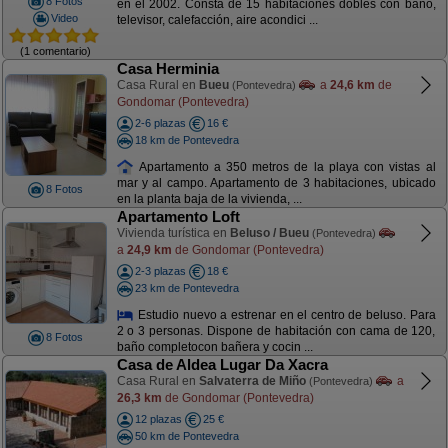
8 Fotos
en el 2002. Consta de 15 habitaciones dobles con baño,
Video
televisor, calefacción, aire acondici ...
(1 comentario)
Casa Herminia
Casa Rural en
Bueu
a
24,6 km
de
(Pontevedra)
Gondomar (Pontevedra)
2-6 plazas
16 €
18 km de Pontevedra
Apartamento a 350 metros de la playa con vistas al
mar y al campo. Apartamento de 3 habitaciones, ubicado
8 Fotos
en la planta baja de la vivienda, ...
Apartamento Loft
Vivienda turística en
Beluso / Bueu
(Pontevedra)
a
24,9 km
de Gondomar (Pontevedra)
2-3 plazas
18 €
23 km de Pontevedra
Estudio nuevo a estrenar en el centro de beluso. Para
2 o 3 personas. Dispone de habitación con cama de 120,
8 Fotos
baño completocon bañera y cocin ...
Casa de Aldea Lugar Da Xacra
Casa Rural en
Salvaterra de Miño
a
(Pontevedra)
26,3 km
de Gondomar (Pontevedra)
12 plazas
25 €
50 km de Pontevedra