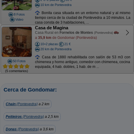
10 km de Pontevedra
Bonita casa situada en un entorno natural y al mismo
8 Fotos
tiempo cerca de la ciudad de Pontevedra a 10 minutos. La
Video
casa consta de 3 habitaciones, ...
Casa de Magina
Casa Rural en
Fornelos de Montes
(Pontevedra)
a
35,9 km
de Gondomar (Pontevedra)
10+2 plazas
21 €
20 km de Pontevedra
Casa de 1880 rehabilitada con salón de 53 m3 con
50 Fotos
chimenea y horno antiguo, comedor con chimenea, cocina
equipada, 4 hab. dobles, 1 hab. de m ...
(5 comentarios)
Cerca de Gondomar:
Chain
(Pontevedra)
a 2 km
Peitieiros
(Pontevedra)
a 2,5 km
Donas
(Pontevedra)
a 3,6 km