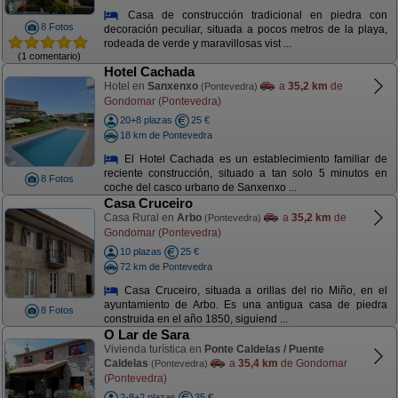
Casa de construcción tradicional en piedra con
8 Fotos
decoración peculiar, situada a pocos metros de la playa,
rodeada de verde y maravillosas vist ...
(1 comentario)
Hotel Cachada
Hotel en
Sanxenxo
a
35,2 km
de
(Pontevedra)
Gondomar (Pontevedra)
20+8 plazas
25 €
18 km de Pontevedra
El Hotel Cachada es un establecimiento familiar de
reciente construcción, situado a tan solo 5 minutos en
8 Fotos
coche del casco urbano de Sanxenxo ...
Casa Cruceiro
Casa Rural en
Arbo
a
35,2 km
de
(Pontevedra)
Gondomar (Pontevedra)
10 plazas
25 €
72 km de Pontevedra
Casa Cruceiro, situada a orillas del rio Miño, en el
ayuntamiento de Arbo. Es una antigua casa de piedra
8 Fotos
construida en el año 1850, siguiend ...
O Lar de Sara
Vivienda turística en
Ponte Caldelas / Puente
Caldelas
a
35,4 km
de Gondomar
(Pontevedra)
(Pontevedra)
2-8+2 plazas
35 €