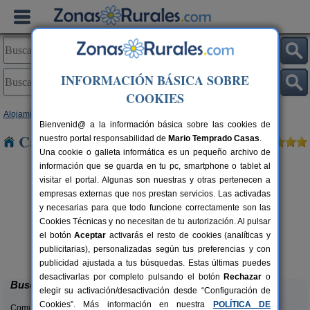
INFORMACIÓN BÁSICA SOBRE
COOKIES
Alojamientos
>
Galicia
>
Pontevedra
> Gondomar
Bienvenid@ a la información básica sobre las cookies de
Casas Rurales cerca de Gondomar
nuestro portal responsabilidad de
Mario Temprado Casas
.
Una cookie o galleta informática es un pequeño archivo de
información que se guarda en tu pc, smartphone o tablet al
visitar el portal. Algunas son nuestras y otras pertenecen a
empresas externas que nos prestan servicios. Las activadas
y necesarias para que todo funcione correctamente son las
Cookies Técnicas y no necesitan de tu autorización. Al pulsar
el botón
Aceptar
activarás el resto de cookies (analíticas y
Casa de Cacheiro
rs.
14+2 pers.
publicitarias), personalizadas según tus preferencias y con
 €
16 €
Silleda (Pontevedra)
desde
publicidad ajustada a tus búsquedas. Estas últimas puedes
desactivarlas por completo pulsando el botón
Rechazar
o
Buscar
elegir su activación/desactivación desde “Configuración de
Cookies”. Más información en nuestra
POLÍTICA DE
Comunidades: