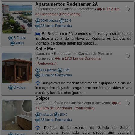
Apartamentos Rodeiramar 2A
Apartamento en
Cangas
a
17,2 km
(Pontevedra)
de Gondomar (Pontevedra)
60+8 plazas
20 €
28 km de Pontevedra
En Rodeiramar 2A tenemos un hostal y apartamentos
8 Fotos
turísticos a 20 m de la Playa de Rodeira, en Cangas do
Video
Morrazo, de donde salen los barcos ...
Sol e Mar
Camping y Bungalows en
Cangas de Morrazo
a
17,3 km
de Gondomar
(Pontevedra)
(Pontevedra)
4+1 plazas
15 €
30 km de Pontevedra
Bungalows de madera totalmente equipados a pie de
8 Fotos
la magnifica playa de nerga-barra con inmejorables vistas
a la ria y las islas cies (parqu ...
Solpor
Vivienda turística en
Cabral / Vigo
a
(Pontevedra)
17,3 km
de Gondomar (Pontevedra)
4 plazas
100 €
33 km de Pontevedra
Disfruta de la esencia de Galicia en Solpor,
recientemente reformada para ofrecer una estancia
8 Fotos