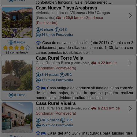
confortable y funcional. Es el refugio perfec ...
Casa Nueva Playa Areabrava
Vivienda turística en
Vilanova / Hío / Cangas
a
20,9 km
de Gondomar
(Pontevedra)
(Pontevedra)
6 plazas
14 €
34 km de Pontevedra
8 Fotos
Casa de nueva construcción (año 2017). Cuenta con 2
habitaciones, una de ellas con cama de 1, 35, la otra con
(1 comentario)
camas gemelas (posibilidad de ...
Casa Rural Torre Vella
Casa Rural en
Bueu
a
22 km
de
(Pontevedra)
Gondomar (Pontevedra)
8-14 plazas
25 €
17 km de Pontevedra
Casa antigua de labranza situada en pleno corazón
de las rías bajas, desde la que se pueden realizar
8 Fotos
numerosas actividades culturales o de a ...
Casa Rural Videira
Casa Rural en
Bueu
a
23,1 km
de
(Pontevedra)
Gondomar (Pontevedra)
30+6 plazas
35 €
15 km de Pontevedra
Casa del año 1847 inaugurada para turismo rural