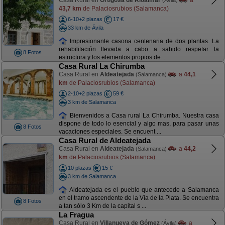
Casa Rural en
Ortigosa de Rioalmar
a
(Ávila)
43,7 km
de Palaciosrubios (Salamanca)
6-10+2 plazas
17 €
33 km de Ávila
Impresionante casona centenaria de dos plantas. La
rehabilitación llevada a cabo a sabido respetar la
8 Fotos
estructura y los elementos propios de ...
Casa Rural La Chirumba
Casa Rural en
Aldeatejada
a
44,1
(Salamanca)
km
de Palaciosrubios (Salamanca)
2-10+2 plazas
59 €
3 km de Salamanca
Bienvenidos a Casa rural La Chirumba. Nuestra casa
dispone de todo lo esencial y algo mas, para pasar unas
8 Fotos
vacaciones especiales. Se encuent ...
Casa Rural de Aldeatejada
Casa Rural en
Aldeatejada
a
44,2
(Salamanca)
km
de Palaciosrubios (Salamanca)
10 plazas
15 €
3 km de Salamanca
Aldeatejada es el pueblo que antecede a Salamanca
en el tramo ascendente de la Vía de la Plata. Se encuentra
8 Fotos
a tan sólo 3 Km de la capital s ...
La Fragua
Casa Rural en
Villanueva de Gómez
a
(Ávila)