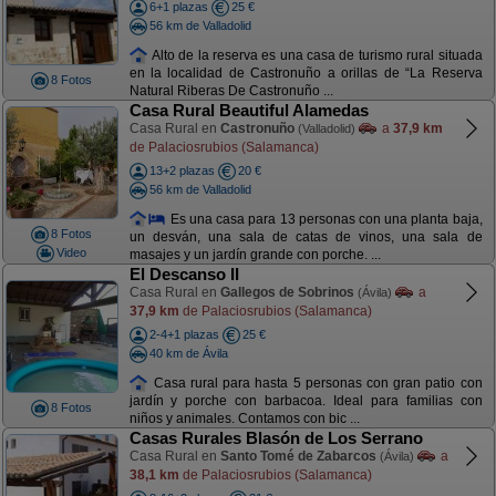
6+1 plazas
25 €
56 km de Valladolid
Alto de la reserva es una casa de turismo rural situada
en la localidad de Castronuño a orillas de “La Reserva
8 Fotos
Natural Riberas De Castronuño ...
Casa Rural Beautiful Alamedas
Casa Rural en
Castronuño
a
37,9 km
(Valladolid)
de Palaciosrubios (Salamanca)
13+2 plazas
20 €
56 km de Valladolid
Es una casa para 13 personas con una planta baja,
8 Fotos
un desván, una sala de catas de vinos, una sala de
Video
masajes y un jardín grande con porche. ...
El Descanso II
Casa Rural en
Gallegos de Sobrinos
a
(Ávila)
37,9 km
de Palaciosrubios (Salamanca)
2-4+1 plazas
25 €
40 km de Ávila
Casa rural para hasta 5 personas con gran patio con
jardín y porche con barbacoa. Ideal para familias con
8 Fotos
niños y animales. Contamos con bic ...
Casas Rurales Blasón de Los Serrano
Casa Rural en
Santo Tomé de Zabarcos
a
(Ávila)
38,1 km
de Palaciosrubios (Salamanca)