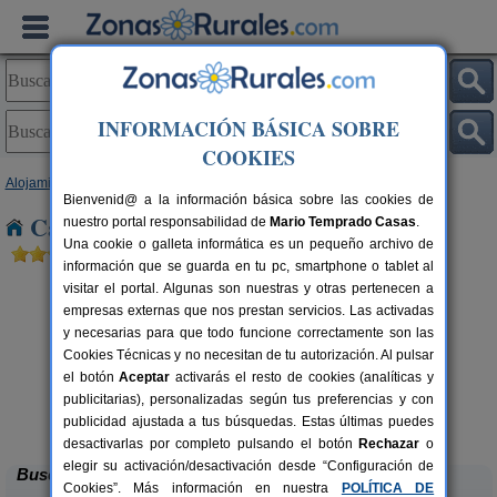
INFORMACIÓN BÁSICA SOBRE
COOKIES
Alojamientos
>
Castilla y León
>
Salamanca
> Palaciosrubios
Bienvenid@ a la información básica sobre las cookies de
Casas Rurales cerca de Palaciosrubios
nuestro portal responsabilidad de
Mario Temprado Casas
.
Una cookie o galleta informática es un pequeño archivo de
información que se guarda en tu pc, smartphone o tablet al
visitar el portal. Algunas son nuestras y otras pertenecen a
empresas externas que nos prestan servicios. Las activadas
y necesarias para que todo funcione correctamente son las
Cookies Técnicas y no necesitan de tu autorización. Al pulsar
el botón
Aceptar
activarás el resto de cookies (analíticas y
Casa Rural Arrieros Familia Garcia
rs.
10+2 pers.
publicitarias), personalizadas según tus preferencias y con
 €
20 €
Fuenterroble de Salvatierra
desde
publicidad ajustada a tus búsquedas. Estas últimas puedes
(Salamanca)
desactivarlas por completo pulsando el botón
Rechazar
o
elegir su activación/desactivación desde “Configuración de
Buscar
Cookies”. Más información en nuestra
POLÍTICA DE