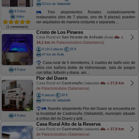
53 km de Valladolid
8 Fotos
Tres alojamientos Rurales cuidadosamente
Video
restaurados (dos de 7 plazas, uno de 9 plazas) pueden
ser alquilados de manera conjunta o separada ...
(1 comentario)
Cristo de Los Pinares
Casa Rural en
San Vicente de Arévalo
a
(Ávila)
34,1 km
de Palaciosrubios (Salamanca)
4-10+2 plazas
25 €
47 km de Ávila
Casa rural de 5 dormitorios, 3 cuartos de baño uno de
ellos con bañera doble de hidromasaje, sala de juegos
8 Fotos
con billar, futbolín y diana. am ...
Flor del Duero
Casa Rural en
Castronuño
a
37,8 km
(Valladolid)
de Palaciosrubios (Salamanca)
9 plazas
30 €
56 km de Valladolid
Nuestro alojamiento Flor del Duero se encuentra en
la localidad de Castronuño (Valladolid), municipio situado
8 Fotos
a orillas del río Duero y anti ...
Casa Rural Alto de la Reserva
Casa Rural en
Castronuño
a
37,9 km
(Valladolid)
de Palaciosrubios (Salamanca)