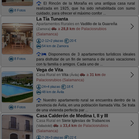
El Rincón de la Moraña es una antígua casa rural
realizada en 1925, que ha sido rehabilitada con sumo
8 Fotos
cuidado, para ofrecer el máximo confor ...
La Tía Tunanta
Apartamentos Rurales en
Vadillo de la Guareña
a
28,8 km
de Palaciosrubios
(Zamora)
(Salamanca)
2-12+2 plazas
20 €
54 km de Zamora
Disponemos de 3 apartamentos turísticos ideales
8 Fotos
para disfrutar de un fin de semana o de unas vacaciones
con tu familia o amigos. Cada uno de ...
Vega de Vita
Casa Rural en
Vita
a
31 km
de
(Ávila)
Palaciosrubios (Salamanca)
24+4 plazas
18 €
48 km de Ávila
Nuestro apartamento rural se encuentra dentro de la
provincia de Ávila, en una población llamada Vita. Se trata
8 Fotos
de una vivienda perfecta par ...
Casa Calderón de Medina I, II y III
Casa Rural en
Siete Iglesias de Trabancos
a
33,4 km
de Palaciosrubios
(Valladolid)
(Salamanca)
7-26+3 plazas
22 €