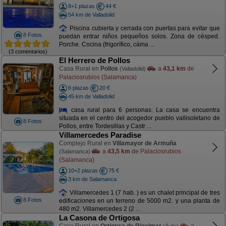
8+1 plazas
44 €
54 km de Valladolid
Piscina cubierta y cerrada con puertas para evitar que
8 Fotos
puedan entrar niños pequeños solos. Zona de césped.
Porche. Cocina (frigorífico, cáma ...
(3 comentarios)
El Herrero de Pollos
Casa Rural en
Pollos
a
43,1 km
de
(Valladolid)
Palaciosrubios (Salamanca)
6 plazas
20 €
45 km de Valladolid
casa rural para 6 personas. La casa se encuentra
situada en el centro del acogedor pueblo vallisoletano de
8 Fotos
Pollos, entre Tordesillas y Castr ...
Villamercedes Paradise
Complejo Rural en
Villamayor de Armuña
a
43,5 km
de Palaciosrubios
(Salamanca)
(Salamanca)
10+2 plazas
75 €
3 km de Salamanca
Villamercedes 1 (7 hab. ) es un chalet principal de tres
8 Fotos
edificaciones en un terreno de 5000 m2. y una planta de
480 m2. Villamercedes 2 (2 ...
La Casona de Ortigosa