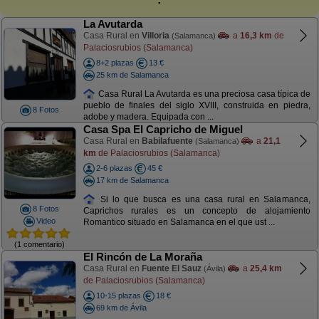
La Avutarda
Casa Rural en
Villoria
a
16,3 km
de
(Salamanca)
Palaciosrubios (Salamanca)
8+2 plazas
13 €
25 km de Salamanca
Casa Rural La Avutarda es una preciosa casa típica de
pueblo de finales del siglo XVIII, construida en piedra,
8 Fotos
adobe y madera. Equipada con ...
Casa Spa El Capricho de Miguel
Casa Rural en
Babilafuente
a
21,1
(Salamanca)
km
de Palaciosrubios (Salamanca)
2-6 plazas
45 €
17 km de Salamanca
Si lo que busca es una casa rural en Salamanca,
8 Fotos
Caprichos rurales es un concepto de alojamiento
Video
Romantico situado en Salamanca en el que ust ...
(1 comentario)
El Rincón de La Moraña
Casa Rural en
Fuente El Sauz
a
25,4 km
(Ávila)
de Palaciosrubios (Salamanca)
10-15 plazas
18 €
69 km de Ávila