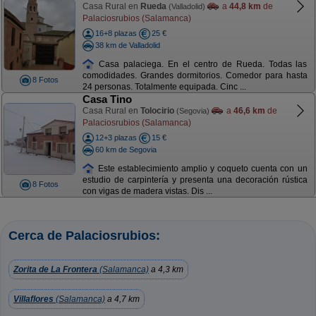
Casa Rural en
Rueda
a
44,8 km
de
(Valladolid)
Palaciosrubios (Salamanca)
16+8 plazas
25 €
38 km de Valladolid
Casa palaciega. En el centro de Rueda. Todas las
comodidades. Grandes dormitorios. Comedor para hasta
8 Fotos
24 personas. Totalmente equipada. Cinc ...
Casa Tino
Casa Rural en
Tolocirio
a
46,6 km
de
(Segovia)
Palaciosrubios (Salamanca)
12+3 plazas
15 €
60 km de Segovia
Este establecimiento amplio y coqueto cuenta con un
estudio de carpintería y presenta una decoración rústica
8 Fotos
con vigas de madera vistas. Dis ...
Cerca de Palaciosrubios:
Zorita de La Frontera
(Salamanca)
a 4,3 km
Villaflores
(Salamanca)
a 4,7 km