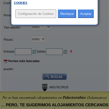
COOKIES
.
Comunidades:
Provincias/Islas:
Tipo alquiler:
Plazas:
X
Entrada:
Salida:
Fechas más buscadas
pueblo:
MÁS FILTROS
No se han encontrado alojamientos en
Palaciosrubios
(Salamanca)
... PERO, TE SUGERIMOS ALOJAMIENTOS CERCANOS
: