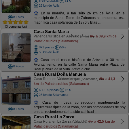
8-16+2 plazas
31 €
26 km de Ávila
En la moraña, a tan sólo 26 km de Ávila, en el
8 Fotos
municipio de Santo Tome de Zabarcos se encuentra esta
magnífica casa solariega de 1870 y Blas ...
(3 comentarios)
Casa Santa María
Vivienda turística en
Arévalo
a
39,9 km
de
(Ávila)
Palaciosrubios (Salamanca)
8+1 plazas
50 €
55 km de Ávila
Casa en el casco histórico de Arévalo a 30 m del
Ayuntamiento, en la calle Santa María entre Plaza del
8 Fotos
Real y Plaza de la Villa. Arévalo cue ...
Casa Rural Doña Manuela
Casa Rural en
Valdemierque
a
41,3
(Salamanca)
km
de Palaciosrubios (Salamanca)
6-12+4 plazas
16 €
23 km de Salamanca
Casa de nueva construcción manteniendo la
arquitectura típica de la zona, con las comodidades de hoy
8 Fotos
en día, recientemente ha sido calificad ...
Casa Rural La Zarza
Casa Rural en
La Zarza
a
42,5 km
de
(Valladolid)
Palaciosrubios (Salamanca)