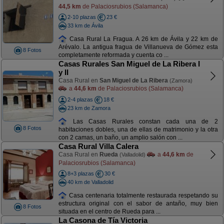
44,5 km
de Palaciosrubios (Salamanca)
2-10 plazas
23 €
33 km de Ávila
Casa Rural La Fragua. A 26 km de Ávila y 22 km de
Arévalo. La antigua fragua de Villanueva de Gómez esta
8 Fotos
completamente reformada y cuenta co ...
Casas Rurales San Miguel de La Ribera I
y II
Casa Rural en
San Miguel de La Ribera
(Zamora)
a
44,6 km
de Palaciosrubios (Salamanca)
2-4 plazas
18 €
23 km de Zamora
Las Casas Rurales constan cada una de 2
8 Fotos
habitaciones dobles, una de ellas de matrimonio y la otra
con 2 camas, un baño, un amplio salón con ...
Casa Rural Villa Calera
Casa Rural en
Rueda
a
44,6 km
de
(Valladolid)
Palaciosrubios (Salamanca)
8+3 plazas
30 €
40 km de Valladolid
Casa centenaria totalmente restaurada respetando su
estructura original con el sabor de antaño, muy bien
8 Fotos
situada en el centro de Rueda para ...
La Casona de Tía Victoria