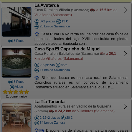
La Avutarda
Casa Rural en
Villoria
a
15,5 km
de
(Salamanca)
Villaflores (Salamanca)
8+2 plazas
13 €
25 km de Salamanca
Casa Rural La Avutarda es una preciosa casa típica de
pueblo de finales del siglo XVIII, construida en piedra,
8 Fotos
adobe y madera. Equipada con ...
Casa Spa El Capricho de Miguel
Casa Rural en
Babilafuente
a
20,1
(Salamanca)
km
de Villaflores (Salamanca)
2-6 plazas
45 €
17 km de Salamanca
Si lo que busca es una casa rural en Salamanca,
8 Fotos
Caprichos rurales es un concepto de alojamiento
Video
Romantico situado en Salamanca en el que ust ...
(1 comentario)
La Tía Tunanta
Apartamentos Rurales en
Vadillo de la Guareña
a
24,2 km
de Villaflores (Salamanca)
(Zamora)
2-12+2 plazas
20 €
54 km de Zamora
Disponemos de 3 apartamentos turísticos ideales