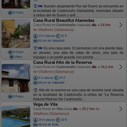
Nuestro alojamiento Flor del Duero se encuentra en
la localidad de Castronuño (Valladolid), municipio situado
8 Fotos
a orillas del río Duero y anti ...
Casa Rural Beautiful Alamedas
Casa Rural en
Castronuño
a
34 km
(Valladolid)
de Villaflores (Salamanca)
13+2 plazas
20 €
56 km de Valladolid
Es una casa para 13 personas con una planta baja,
8 Fotos
un desván, una sala de catas de vinos, una sala de
Video
masajes y un jardín grande con porche. ...
Casa Rural Alto de la Reserva
Casa Rural en
Castronuño
a
34,1 km
(Valladolid)
de Villaflores (Salamanca)
6+1 plazas
25 €
56 km de Valladolid
Alto de la reserva es una casa de turismo rural situada
en la localidad de Castronuño a orillas de “La Reserva
8 Fotos
Natural Riberas De Castronuño ...
Vega de Vita
Casa Rural en
Vita
a
35,7 km
de
(Ávila)
Villaflores (Salamanca)
24+4 plazas
18 €
48 km de Ávila