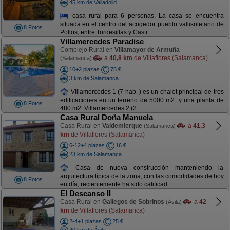
45 km de Valladolid
casa rural para 6 personas. La casa se encuentra
situada en el centro del acogedor pueblo vallisoletano de
8 Fotos
Pollos, entre Tordesillas y Castr ...
Villamercedes Paradise
Complejo Rural en
Villamayor de Armuña
a
40,8 km
de Villaflores (Salamanca)
(Salamanca)
10+2 plazas
75 €
3 km de Salamanca
Villamercedes 1 (7 hab. ) es un chalet principal de tres
edificaciones en un terreno de 5000 m2. y una planta de
8 Fotos
480 m2. Villamercedes 2 (2 ...
Casa Rural Doña Manuela
Casa Rural en
Valdemierque
a
41,3
(Salamanca)
km
de Villaflores (Salamanca)
6-12+4 plazas
16 €
23 km de Salamanca
Casa de nueva construcción manteniendo la
arquitectura típica de la zona, con las comodidades de hoy
8 Fotos
en día, recientemente ha sido calificad ...
El Descanso II
Casa Rural en
Gallegos de Sobrinos
a
42
(Ávila)
km
de Villaflores (Salamanca)
2-4+1 plazas
25 €
40 km de Ávila