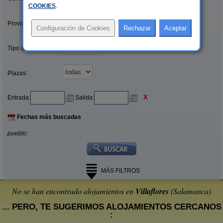
COOKIES
.
Provincias/Islas:
Tipo alquiler:
Plazas:
X
Entrada:
Salida:
Fechas más buscadas
pueblo:
MÁS FILTROS
No se han encontrado alojamientos en
Villaflores
(Salamanca)
... PERO, TE SUGERIMOS ALOJAMIENTOS CERCANOS
: