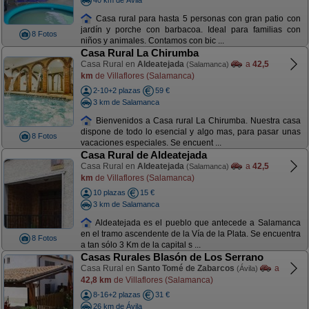
Casa rural para hasta 5 personas con gran patio con
jardín y porche con barbacoa. Ideal para familias con
8 Fotos
niños y animales. Contamos con bic ...
Casa Rural La Chirumba
Casa Rural en
Aldeatejada
a
42,5
(Salamanca)
km
de Villaflores (Salamanca)
2-10+2 plazas
59 €
3 km de Salamanca
Bienvenidos a Casa rural La Chirumba. Nuestra casa
dispone de todo lo esencial y algo mas, para pasar unas
8 Fotos
vacaciones especiales. Se encuent ...
Casa Rural de Aldeatejada
Casa Rural en
Aldeatejada
a
42,5
(Salamanca)
km
de Villaflores (Salamanca)
10 plazas
15 €
3 km de Salamanca
Aldeatejada es el pueblo que antecede a Salamanca
en el tramo ascendente de la Vía de la Plata. Se encuentra
8 Fotos
a tan sólo 3 Km de la capital s ...
Casas Rurales Blasón de Los Serrano
Casa Rural en
Santo Tomé de Zabarcos
a
(Ávila)
42,8 km
de Villaflores (Salamanca)
8-16+2 plazas
31 €
26 km de Ávila