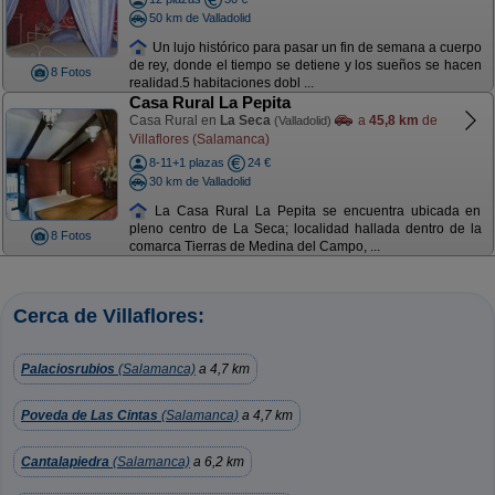
50 km de Valladolid
Un lujo histórico para pasar un fin de semana a cuerpo
de rey, donde el tiempo se detiene y los sueños se hacen
8 Fotos
realidad.5 habitaciones dobl ...
Casa Rural La Pepita
Casa Rural en
La Seca
a
45,8 km
de
(Valladolid)
Villaflores (Salamanca)
8-11+1 plazas
24 €
30 km de Valladolid
La Casa Rural La Pepita se encuentra ubicada en
pleno centro de La Seca; localidad hallada dentro de la
8 Fotos
comarca Tierras de Medina del Campo, ...
Cerca de Villaflores:
Palaciosrubios
(Salamanca)
a 4,7 km
Poveda de Las Cintas
(Salamanca)
a 4,7 km
Cantalapiedra
(Salamanca)
a 6,2 km