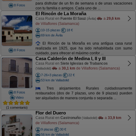
para disfrutar de un fin de semana o de unas vacaciones
8 Fotos
con tu familia o amigos. Cada uno de ...
El Rincón de La Moraña
Casa Rural en
Fuente El Sauz
a
29,6 km
(Ávila)
de Villaflores (Salamanca)
10-15 plazas
18 €
69 km de Ávila
El Rincón de la Moraña es una antígua casa rural
realizada en 1925, que ha sido rehabilitada con sumo
8 Fotos
cuidado, para ofrecer el máximo confor ...
Casa Calderón de Medina I, II y III
Casa Rural en
Siete Iglesias de Trabancos
a
30,1 km
de Villaflores (Salamanca)
(Valladolid)
7-26+3 plazas
22 €
53 km de Valladolid
Tres alojamientos Rurales cuidadosamente
8 Fotos
restaurados (dos de 7 plazas, uno de 9 plazas) pueden
Video
ser alquilados de manera conjunta o separada ...
(1 comentario)
Flor del Duero
Casa Rural en
Castronuño
a
33,9 km
(Valladolid)
de Villaflores (Salamanca)
9 plazas
30 €
56 km de Valladolid