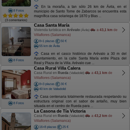
En la moraña, a tan sólo 26 km de Ávila, en el
8 Fotos
municipio de Santo Tome de Zabarcos se encuentra esta
magnífica casa solariega de 1870 y Blas ...
(3 comentarios)
Casa Santa María
Vivienda turística en
Arévalo
a
43,1 km
de
(Ávila)
Villaflores (Salamanca)
8+1 plazas
50 €
55 km de Ávila
Casa en el casco histórico de Arévalo a 30 m del
Ayuntamiento, en la calle Santa María entre Plaza del
8 Fotos
Real y Plaza de la Villa. Arévalo cue ...
Casa Rural Villa Calera
Casa Rural en
Rueda
a
43,1 km
de
(Valladolid)
Villaflores (Salamanca)
8+3 plazas
30 €
40 km de Valladolid
Casa centenaria totalmente restaurada respetando su
estructura original con el sabor de antaño, muy bien
8 Fotos
situada en el centro de Rueda para ...
La Casona de Tía Victoria
Casa Rural en
Rueda
a
43,2 km
de
(Valladolid)
Villaflores (Salamanca)
16+8 plazas
25 €