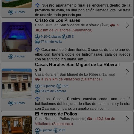
Nuestro apartamento rural se encuentra dentro de la
provincia de Ávila, en una población llamada Vita. Se trata
8 Fotos
de una vivienda perfecta par ...
Cristo de Los Pinares
Casa Rural en
San Vicente de Arévalo
a
(Ávila)
38,2 km
de Villaflores (Salamanca)
4-10+2 plazas
25 €
47 km de Ávila
Casa rural de 5 dormitorios, 3 cuartos de baño uno de
ellos con bañera doble de hidromasaje, sala de juegos
8 Fotos
con billar, futbolín y diana. am ...
Casas Rurales San Miguel de La Ribera I
y II
Casa Rural en
San Miguel de La Ribera
(Zamora)
a
39,9 km
de Villaflores (Salamanca)
2-4 plazas
18 €
23 km de Zamora
Las Casas Rurales constan cada una de 2
8 Fotos
habitaciones dobles, una de ellas de matrimonio y la otra
con 2 camas, un baño, un amplio salón con ...
El Herrero de Pollos
Casa Rural en
Pollos
a
40,1 km
de
(Valladolid)
Villaflores (Salamanca)
6 plazas
20 €