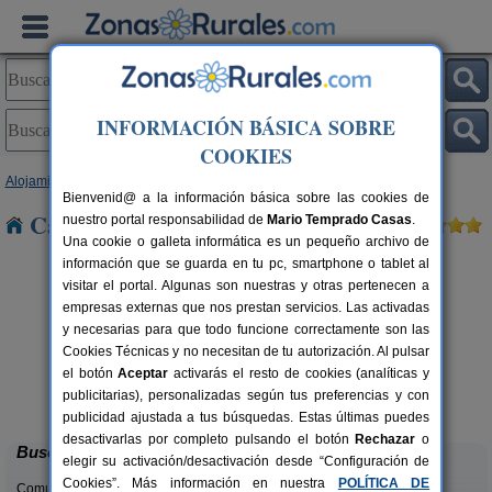
INFORMACIÓN BÁSICA SOBRE
COOKIES
Alojamientos
>
Castilla y León
>
Salamanca
> Villaflores
Bienvenid@ a la información básica sobre las cookies de
Casas Rurales cerca de Villaflores
nuestro portal responsabilidad de
Mario Temprado Casas
.
Una cookie o galleta informática es un pequeño archivo de
información que se guarda en tu pc, smartphone o tablet al
visitar el portal. Algunas son nuestras y otras pertenecen a
empresas externas que nos prestan servicios. Las activadas
y necesarias para que todo funcione correctamente son las
Cookies Técnicas y no necesitan de tu autorización. Al pulsar
E
rs.
el botón
Aceptar
activarás el resto de cookies (analíticas y
 €
CRT El Convento
19+2 pers.
publicitarias), personalizadas según tus preferencias y con
12 €
El Bodón (Salamanca)
desde
publicidad ajustada a tus búsquedas. Estas últimas puedes
desactivarlas por completo pulsando el botón
Rechazar
o
Buscar
elegir su activación/desactivación desde “Configuración de
Cookies”. Más información en nuestra
POLÍTICA DE
Comunidades: