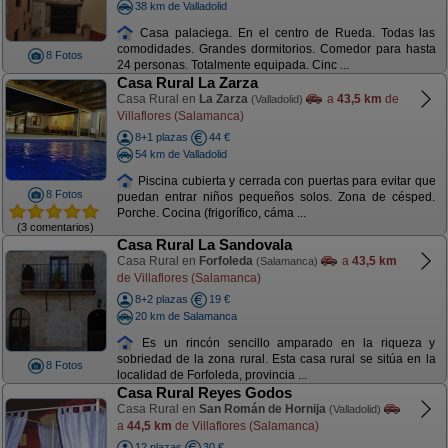
38 km de Valladolid
Casa palaciega. En el centro de Rueda. Todas las
comodidades. Grandes dormitorios. Comedor para hasta
8 Fotos
24 personas. Totalmente equipada. Cinc ...
Casa Rural La Zarza
Casa Rural en
La Zarza
a
43,5 km
de
(Valladolid)
Villaflores (Salamanca)
8+1 plazas
44 €
54 km de Valladolid
Piscina cubierta y cerrada con puertas para evitar que
8 Fotos
puedan entrar niños pequeños solos. Zona de césped.
Porche. Cocina (frigorífico, cáma ...
(3 comentarios)
Casa Rural La Sandovala
Casa Rural en
Forfoleda
a
43,5 km
(Salamanca)
de Villaflores (Salamanca)
8+2 plazas
19 €
20 km de Salamanca
Es un rincón sencillo amparado en la riqueza y
sobriedad de la zona rural. Esta casa rural se sitúa en la
8 Fotos
localidad de Forfoleda, provincia ...
Casa Rural Reyes Godos
Casa Rural en
San Román de Hornija
(Valladolid)
a
44,5 km
de Villaflores (Salamanca)
12 plazas
30 €