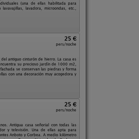
ividuales (una de ellas habilitada para
avavajillas, lavadora, microondas, etc.,
25 €
pers/noche
del antiguo cinturón de hierro. La casa es
 encuentra su precioso jardín de 1000 m2,
 fachada se conservan las piedras y forma
s ellas con una decoración muy acogedora y
25 €
pers/noche
nos. Antigua casa señorial con todas las
or y televisión. Una de ellas apta para
montes Anboto y Gorbea. A medio kilómetro