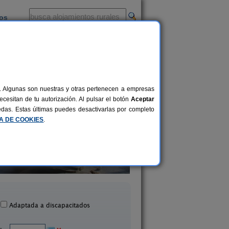
ios
-
al. Algunas son nuestras y otras pertenecen a empresas
cesitan de tu autorización. Al pulsar el botón
Aceptar
uedas. Estas últimas puedes desactivarlas por completo
CA DE COOKIES
.
Casa Rural Agarre
Bungalows Portuo
15+3 pers.
25 €
Gamiz Fika (Vizcaya)
Mundaka (Vizcaya
desde
Adaptada a discapacitados