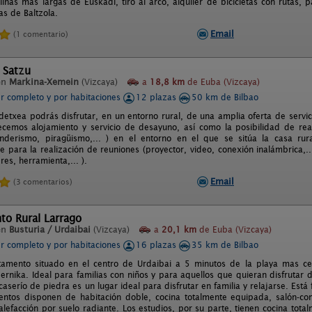
rolinas más largas de Euskadi, tiro al arco, alquiler de bicicletas con rutas
as de Baltzola.
Email
(1 comentario)
 Satzu
en
Markina-Xemein
(Vizcaya)
a
18,8 km
de Euba (Vizcaya)
er completo y por habitaciones
12 plazas
50 km de Bilbao
detxea podrás disfrutar, en un entorno rural, de una amplia oferta de servici
ecemos alojamiento y servicio de desayuno, así como la posibilidad de rea
enderismo, piragüismo,... ) en el entorno en el que se sitúa la casa r
 para la realización de reuniones (proyector, video, conexión inalámbrica,...
leres, herramienta,... ).
Email
(3 comentarios)
to Rural Larrago
en
Busturia / Urdaibai
(Vizcaya)
a
20,1 km
de Euba (Vizcaya)
er completo y por habitaciones
16 plazas
35 km de Bilbao
tamento situado en el centro de Urdaibai a 5 minutos de la playa mas c
rnika. Ideal para familias con niños y para aquellos que quieran disfrutar 
caserío de piedra es un lugar ideal para disfrutar en familia y relajarse. Es
entos disponen de habitación doble, cocina totalmente equipada, salón-
alefacción por suelo radiante. Los estudios, por su parte, tienen cocina to