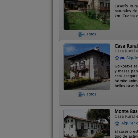
Caserío Rura
naturales de
km. Cuenta c
8 Fotos
Casa Rura
Casa Rural 
Alquil
Goikoetxe es
y mesas para
está asegura
Admite anima
bellos caser
8 Fotos
Monte Bas
Casa Rural 
Alquiler 
El caserío es
tipo de activ