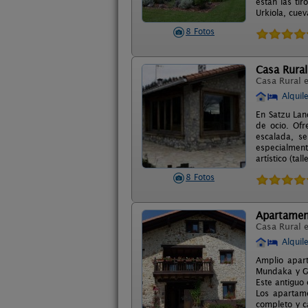
estan las ti
Urkiola, cuev
8 Fotos
Casa Rural
Casa Rural 
Alquil
En Satzu Lan
de ocio. Ofr
escalada, s
especialmente
artístico (tal
8 Fotos
Apartamen
Casa Rural 
Alquil
Amplio apar
Mundaka y Ge
Este antiguo 
Los apartam
completo y c