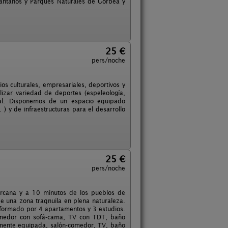
, pantanos y Parques Naturales de Gorbea y
25 €
pers/noche
os culturales, empresariales, deportivos y
lizar variedad de deportes (espeleología,
ural. Disponemos de un espacio equipado
 ) y de infraestructuras para el desarrollo
25 €
pers/noche
ercana y a 10 minutos de los pueblos de
de una zona traqnuila en plena naturaleza.
tá formado por 4 apartamentos y 3 estudios.
comedor con sofá-cama, TV con TDT, baño
talmente equipada, salón-comedor, TV, baño