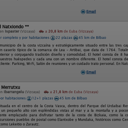
Email
l Natxiondo **
 en
Ispaster
(Vizcaya)
a
20,8 km
de Euba (Vizcaya)
er completo y por habitaciones
22 plazas
45 km de Bilbao
 municipio de la costa vizcaína y estratégicamente situado entre las tres ca
n caserío típico de la comarca de Lea – Artibai, que data de 1764. Total
nterior y conjugando tradición diseño y comodidad. El hotel consta de 8 ha
nuestros huéspedes y cada una con un nombre diferente. El hotel consta de o
cliente: Parking, Wi-Fi, Salón de reuniones y un cuidado trato personal. En Na
Email
l Merrutxu
en
Ibarrangelu
(Vizcaya)
a
21,8 km
de Euba (Vizcaya)
por habitaciones
12+1 plazas
45 km de Bilbao
ituada en el centro de la Costa Vasca, dentro del Parque del Urdaibai Res
 un pequeño alto con espléndidas vistas al mar y a la montaña y a pocos
mente emplazado para disfrutar tanto de la costa de Bizkaia, como la c
ursiones pueblos de postal como Elantxobe y Mundaka, históricos como Ger
como Lekeitio o Zarautz.