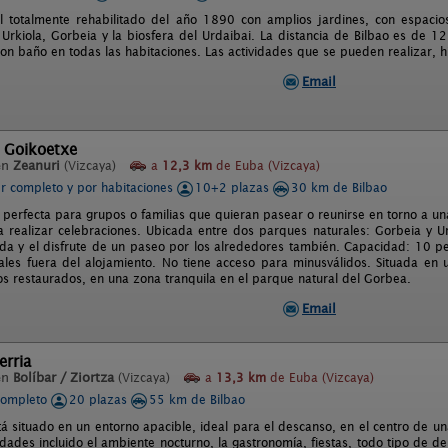
l totalmente rehabilitado del año 1890 con amplios jardines, con espacios
 Urkiola, Gorbeia y la biosfera del Urdaibai. La distancia de Bilbao es de 
on baño en todas las habitaciones. Las actividades que se pueden realizar, hí
Email
l Goikoetxe
en
Zeanuri
(Vizcaya)
a
12,3 km
de Euba (Vizcaya)
er completo y por habitaciones
10+2 plazas
30 km de Bilbao
 perfecta para grupos o familias que quieran pasear o reunirse en torno a u
 realizar celebraciones. Ubicada entre dos parques naturales: Gorbeia y Urk
da y el disfrute de un paseo por los alrededores también. Capacidad: 10 per
les fuera del alojamiento. No tiene acceso para minusválidos. Situada en 
ios restaurados, en una zona tranquila en el parque natural del Gorbea.
Email
erria
en
Bolíbar / Ziortza
(Vizcaya)
a
13,3 km
de Euba (Vizcaya)
completo
20 plazas
55 km de Bilbao
tá situado en un entorno apacible, ideal para el descanso, en el centro de un
idades incluido el ambiente nocturno, la gastronomía, fiestas, todo tipo de dep