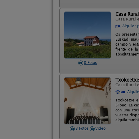
Casa Rural
Casa Rural 
Alquiler 
Os presentam
Euskadi inau
campo y está
frente de l
absolutamente
8 Fotos
Txokoetxe
Casa Rural 
Alquil
Txokoetxe es
Bilbao. La c
con una coci
vuestra disp
alquila tamb
8 Fotos
Video