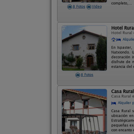
completo,...
8 Fotos
Video
Hotel Rura
Hotel Rural
Alquil
En Ispaster,
Natxiondo. U
decoración i
disfrute de 
estancia del 
8 Fotos
Casa Rura
Casa Rural 
Alquiler 
Casa Rural s
ubicación en
Estratégica
pequeñas exc
con encanto 