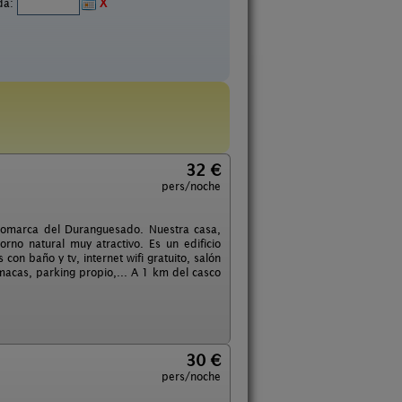
ida:
X
32 €
pers/noche
a comarca del Duranguesado. Nuestra casa,
rno natural muy atractivo. Es un edificio
on baño y tv, internet wifi gratuito, salón
acas, parking propio,... A 1 km del casco
30 €
pers/noche