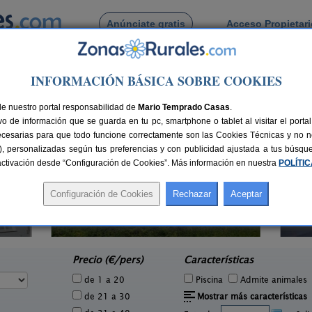
Anúnciate gratis
Acceso Propietar
Busca por pueblo
INFORMACIÓN BÁSICA SOBRE COOKIES
 de Euba
de nuestro portal responsabilidad de
Mario Temprado Casas
.
o de información que se guarda en tu pc, smartphone o tablet al visitar el port
ecesarias para que todo funcione correctamente son las Cookies Técnicas y no ne
rias), personalizadas según tus preferencias y con publicidad ajustada a tus búsq
sactivación desde “Configuración de Cookies”. Más información en nuestra
POLÍTI
Casa Rural Arboliz
8 pers.
12+2 pers.
29 €
30 €
Ibarrangelu (Vizcaya)
e
desde
Precio (€/pers)
Características
de 1 a 20
Piscina
Admite animales
de 21 a 30
Mostrar más características