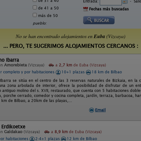
de 31 a 40
Entrada:
-
Sal
de 41 a 50
Fechas más buscadas
más de 50
pueblo:
No se han encontrado alojamientos en
Euba
(Vizcaya)
... PERO, TE SUGERIMOS ALOJAMIENTOS CERCANOS :
o Ibarra
en
Amorebieta
(Vizcaya)
a
2,7 km
de Euba (Vizcaya)
er completo y por habitaciones
10+1 plazas
18 km de Bilbao
Ibarra se sitúa en el centro de las 3 reservas naturales de Bizkaia, en l
na zona arbolada de interior, ofrece la posibilidad de disfrutar de un ento
antiguo molino del s. XVII, restaurado, que cuenta con 5 habitaciones dobles c
, porche cerrado, comedor y cocina completa, jardín, terraza, barbacoa, ham
 km de Bilbao, a 20km de las playas,...
Email
 Erdikoetxe
en
Galdakao
(Vizcaya)
a
8,9 km
de Euba (Vizcaya)
por habitaciones
2-4+1 plazas
12 km de Bilbao