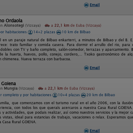
Email
mo Ordaola
en
Alonsotegi
(Vizcaya)
a
22,1 km
de Euba (Vizcaya)
por habitaciones
14+2 plazas
10 km de Bilbao
l en un paraje natural de Bilbao enkarterri, a minutos de Bilbao y del B. E
ece: trato familiar y comida casera. Para dormir el arrullo del rio, para
 dobles con TV y baño completo, salón-comedor, terrazas y aparcamiento. B
de la huerta, huevos, pollo, conejo, cordero,... Txoko gastronómico de al
n chimenea. Nueva terraza con barbacoa.
Email
 Goiena
en
Mungia
(Vizcaya)
a
22,1 km
de Euba (Vizcaya)
er completo y por habitaciones
10+4 plazas
20 km de Bilbao
milia, que comenzamos con el turismo rural en el año 2006, con la ilusión
riencia, con todos los que queraís acercaros a nuestra Casa Rural GOIENA
s y actividades, que podais realizar, así como nuestros servicios y la mejor 
s vistas, ideal para estancias de trabajo, vacaciones o relax. Esperamos qu
a Casa Rural GOIENA.
Email