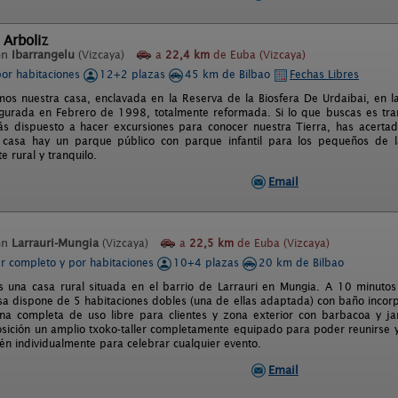
 Arboliz
en
Ibarrangelu
(Vizcaya)
a
22,4 km
de Euba (Vizcaya)
por habitaciones
12+2 plazas
45 km de Bilbao
Fechas Libres
os nuestra casa, enclavada en la Reserva de la Biosfera De Urdaibai, en l
gurada en Febrero de 1998, totalmente reformada. Si lo que buscas es tranqu
s dispuesto a hacer excursiones para conocer nuestra Tierra, has acertado
a casa hay un parque público con parque infantil para los pequeños de
 rural y tranquilo.
Email
en
Larrauri-Mungia
(Vizcaya)
a
22,5 km
de Euba (Vizcaya)
er completo y por habitaciones
10+4 plazas
20 km de Bilbao
 una casa rural situada en el barrio de Larrauri en Mungia. A 10 minuto
asa dispone de 5 habitaciones dobles (una de ellas adaptada) con baño inco
na completa de uso libre para clientes y zona exterior con barbacoa y j
osición un amplio txoko-taller completamente equipado para poder reunirse y
ién individualmente para celebrar cualquier evento.
Email