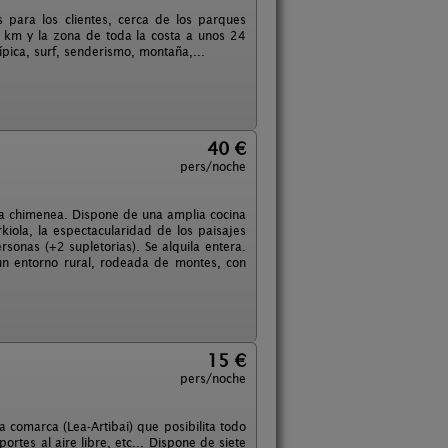
 para los clientes, cerca de los parques
12 km y la zona de toda la costa a unos 24
pica, surf, senderismo, montaña,...
40 €
pers/noche
na chimenea. Dispone de una amplia cocina
iola, la espectacularidad de los paisajes
sonas (+2 supletorias). Se alquila entera.
un entorno rural, rodeada de montes, con
15 €
pers/noche
a comarca (Lea-Artibai) que posibilita todo
ortes al aire libre, etc... Dispone de siete