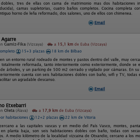
s dobles, tres de ellas con cama de matrimonio mas dos habitaciones ind
ducida), camas supletorias, cuatro baños completos. Cocina completa con l
ntiguo horno de leña reformado, dos salones, uno de ellos con chimenea.
Email
 Agarre
en
Gamiz-Fika
(Vizcaya)
a
15,1 km
de Euba (Vizcaya)
completo
15+3 plazas
18 km de Bilbao
 en un entorno rural rodeado de montes y pastos dentro del valle, muy cerca 
X, totalmente reformada, tanto interiormente como exteriormente, donde se
s de árboles, y un parking de 500 m2 cerrado y vigilado por cámaras. En su
interiormente cuenta con seis habitaciones dobles con baño, wifi y TV, toda
acilitar un agradable descanso.
Email
o Etxebarri
en
Oleta
(Álava)
a
17,9 km
de Euba (Vizcaya)
por habitaciones
12+2 plazas
22 km de Vitoria
cercano a las capitales vascas y en medio del País Vasco, montes, panta
 en planta baja, son seis habitaciones dobles con baño, todas con secad
os. A medio kilómetro de la localidad vizcaina de Otxandio, cercano a los 