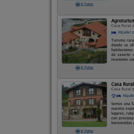
8 Fotos
Agroturis
Casa Rural 
Alquiler 
Turismo rura
donde se ofr
habitaciones
de caserío: 
reuniones co
8 Fotos
Casa Rural
Casa Rural 
Alquil
Somos una fa
nuestra expe
lugares, ruta
con preciosa
bienvenidos 
8 Fotos