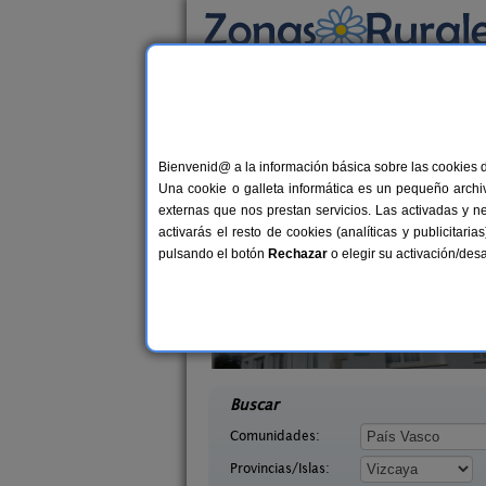
Busca por alojamiento
Alojamientos
>
País Vasco
>
Vizcaya
> Euba
Casas Rurales cerca
Bienvenid@ a la información básica sobre las cookies 
Una cookie o galleta informática es un pequeño archiv
externas que nos prestan servicios. Las activadas y n
activarás el resto de cookies (analíticas y publicita
pulsando el botón
Rechazar
o elegir su activación/de
errutxu
Casa Rural Itxas Ertz
12+1 pers.
12+
30 €
Vizcaya)
Mendexa (Vizcaya)
desde
desd
Buscar
Comunidades:
Provincias/Islas: