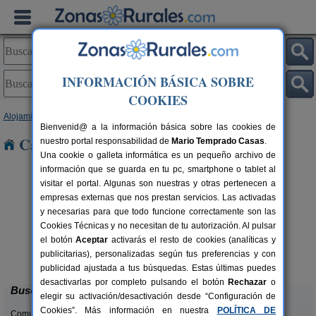
INFORMACIÓN BÁSICA SOBRE
COOKIES
Alojamientos
>
País Vasco
>
Vizcaya
> Gorliz
Bienvenid@ a la información básica sobre las cookies de
Casas Rurales cerca de Gorliz
nuestro portal responsabilidad de
Mario Temprado Casas
.
Una cookie o galleta informática es un pequeño archivo de
información que se guarda en tu pc, smartphone o tablet al
visitar el portal. Algunas son nuestras y otras pertenecen a
empresas externas que nos prestan servicios. Las activadas
y necesarias para que todo funcione correctamente son las
Cookies Técnicas y no necesitan de tu autorización. Al pulsar
el botón
Aceptar
activarás el resto de cookies (analíticas y
Azkorri Beach House
rs.
6-24 pers.
publicitarias), personalizadas según tus preferencias y con
 €
40 €
Getxo (Vizcaya)
desde
publicidad ajustada a tus búsquedas. Estas últimas puedes
desactivarlas por completo pulsando el botón
Rechazar
o
Buscar
elegir su activación/desactivación desde “Configuración de
Cookies”. Más información en nuestra
POLÍTICA DE
Comunidades: