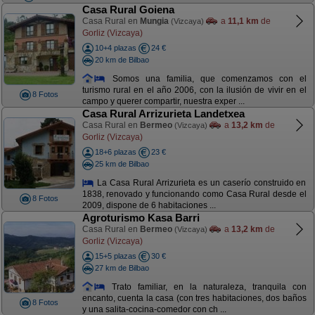
Casa Rural Goiena
Casa Rural en
Mungia
a
11,1 km
de
(Vizcaya)
Gorliz (Vizcaya)
10+4 plazas
24 €
20 km de Bilbao
Somos una familia, que comenzamos con el
turismo rural en el año 2006, con la ilusión de vivir en el
8 Fotos
campo y querer compartir, nuestra exper ...
Casa Rural Arrizurieta Landetxea
Casa Rural en
Bermeo
a
13,2 km
de
(Vizcaya)
Gorliz (Vizcaya)
18+6 plazas
23 €
25 km de Bilbao
La Casa Rural Arrizurieta es un caserío construido en
1838, renovado y funcionando como Casa Rural desde el
8 Fotos
2009, dispone de 6 habitaciones ...
Agroturismo Kasa Barri
Casa Rural en
Bermeo
a
13,2 km
de
(Vizcaya)
Gorliz (Vizcaya)
15+5 plazas
30 €
27 km de Bilbao
Trato familiar, en la naturaleza, tranquila con
encanto, cuenta la casa (con tres habitaciones, dos baños
8 Fotos
y una salita-cocina-comedor con ch ...