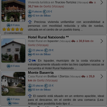
Vivienda turística en
Trucios-Turtzioz
a
(Vizcaya)
30,7 km
de Gorliz (Vizcaya)
8 plazas
20 €
42 km de Bilbao
Preciosa vivienda unifamiliar con accesibilidad a
8 Fotos
personas con movilidad reducida y silla de ruedas,
ubicada en el centro de un pueblo tranq ...
(3 comentarios)
Hotel Rural Natxiondo **
Hotel Rural en
Ispaster
a
30,9 km
de
(Vizcaya)
Gorliz (Vizcaya)
22 plazas
29 €
45 km de Bilbao
En Ispaster, municipio de la costa vizcaína y
estratégicamente situado entre las tres capitales vascas se
8 Fotos
encuentra el Hotel Rural Natxiondo ...
Monte Baserria
Casa Rural en
Bolíbar / Ziortza
a
35,9
(Vizcaya)
km
de Gorliz (Vizcaya)
20 plazas
15 €
55 km de Bilbao
El caserío está situado en un entorno apacible, ideal
8 Fotos
para el descanso, en el centro de una comarca (Lea-
Video
Artibai) que posibilita todo tipo d ...