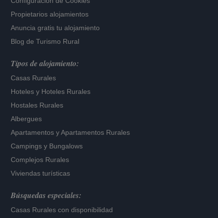
Configuración de Cookies
Propietarios alojamientos
Anuncia gratis tu alojamiento
Blog de Turismo Rural
Tipos de alojamiento:
Casas Rurales
Hoteles
y
Hoteles Rurales
Hostales Rurales
Albergues
Apartamentos
y
Apartamentos Rurales
Campings y Bungalows
Complejos Rurales
Viviendas turísticas
Búsquedas especiales:
Casas Rurales con disponibilidad