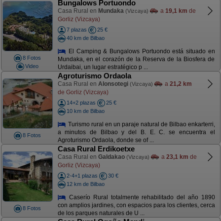
Bungalows Portuondo
Casa Rural en
Mundaka
a
19,1 km
de
(Vizcaya)
Gorliz (Vizcaya)
7 plazas
25 €
40 km de Bilbao
El Camping & Bungalows Portuondo está situado en
8 Fotos
Mundaka, en el corazón de la Reserva de la Biosfera de
Video
Urdaibai, un lugar estratégico p ...
Agroturismo Ordaola
Casa Rural en
Alonsotegi
a
21,2 km
(Vizcaya)
de Gorliz (Vizcaya)
14+2 plazas
25 €
10 km de Bilbao
Turismo rural en un paraje natural de Bilbao enkarterri,
a minutos de Bilbao y del B. E. C. se encuentra el
8 Fotos
Agroturismo Ordaola, donde se of ...
Casa Rural Erdikoetxe
Casa Rural en
Galdakao
a
23,1 km
de
(Vizcaya)
Gorliz (Vizcaya)
2-4+1 plazas
30 €
12 km de Bilbao
Caserío Rural totalmente rehabilitado del año 1890
con amplios jardines, con espacios para los clientes, cerca
8 Fotos
de los parques naturales de U ...