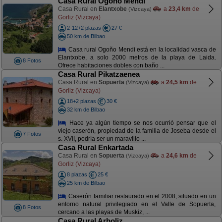
Casa Rural Ogoño Mendi
Casa Rural en
Elantxobe
a
23,4 km
de
(Vizcaya)
Gorliz (Vizcaya)
2-12+2 plazas
27 €
50 km de Bilbao
Casa rural Ogoño Mendi está en la localidad vasca de
Elantxobe, a solo 2000 metros de la playa de Laida.
8 Fotos
Ofrece habitaciones dobles con baño ...
Casa Rural Pikatzaenea
Casa Rural en
Sopuerta
a
24,5 km
de
(Vizcaya)
Gorliz (Vizcaya)
18+2 plazas
30 €
32 km de Bilbao
Hace ya algún tiempo se nos ocurrió pensar que el
viejo caserón, propiedad de la familia de Joseba desde el
7 Fotos
s. XVII, podría ser un maravillo ...
Casa Rural Enkartada
Casa Rural en
Sopuerta
a
24,6 km
de
(Vizcaya)
Gorliz (Vizcaya)
8 plazas
25 €
25 km de Bilbao
Caserón familiar restaurado en el 2008, situado en un
entorno natural privilegiado en el Valle de Sopuerta,
8 Fotos
cercano a las playas de Muskiz, ...
Casa Rural Arboliz