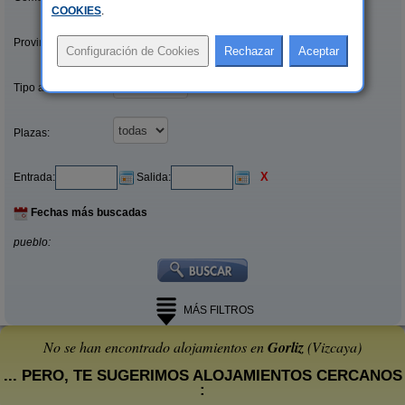
COOKIES
.
Provincias/Islas:
Tipo alquiler:
Plazas:
X
Entrada:
Salida:
Fechas más buscadas
pueblo:
MÁS FILTROS
No se han encontrado alojamientos en
Gorliz
(Vizcaya)
... PERO, TE SUGERIMOS ALOJAMIENTOS CERCANOS
: