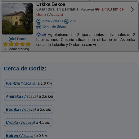
Urkixa Bekoa
Casa Rural en
Berriatua
a
40,3 km
de
(Vizcaya)
Gorliz (Vizcaya)
2-20+2 plazas
20 €
40 km de Bilbao
Agroturismo con 3 apartamentos individuales de 2
8 Fotos
habitaciones. Caserío situado en el barrio de Asterrika
cerca de Lekeitio y Ondarroa con vi ...
(3 comentarios)
Cerca de Gorliz:
Plentzia
(Vizcaya)
a 1,8 km
Andraka
(Vizcaya)
a 2,6 km
Barrika
(Vizcaya)
a 2,6 km
Urduliz
(Vizcaya)
a 4,5 km
Butron
(Vizcaya)
a 5 km