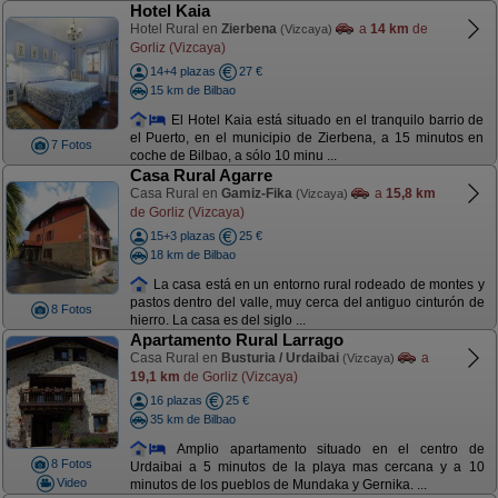
Hotel Kaia
Hotel Rural en
Zierbena
a
14 km
de
(Vizcaya)
Gorliz (Vizcaya)
14+4 plazas
27 €
15 km de Bilbao
El Hotel Kaia está situado en el tranquilo barrio de
el Puerto, en el municipio de Zierbena, a 15 minutos en
7 Fotos
coche de Bilbao, a sólo 10 minu ...
Casa Rural Agarre
Casa Rural en
Gamiz-Fika
a
15,8 km
(Vizcaya)
de Gorliz (Vizcaya)
15+3 plazas
25 €
18 km de Bilbao
La casa está en un entorno rural rodeado de montes y
pastos dentro del valle, muy cerca del antiguo cinturón de
8 Fotos
hierro. La casa es del siglo ...
Apartamento Rural Larrago
Casa Rural en
Busturia / Urdaibai
a
(Vizcaya)
19,1 km
de Gorliz (Vizcaya)
16 plazas
25 €
35 km de Bilbao
Amplio apartamento situado en el centro de
8 Fotos
Urdaibai a 5 minutos de la playa mas cercana y a 10
Video
minutos de los pueblos de Mundaka y Gernika. ...