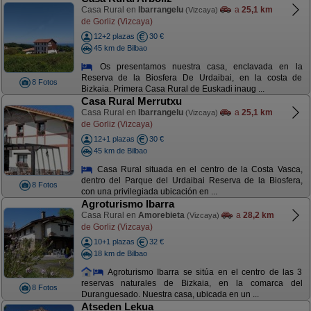
Casa Rural en
Ibarrangelu
a
25,1 km
(Vizcaya)
de Gorliz (Vizcaya)
12+2 plazas
30 €
45 km de Bilbao
Os presentamos nuestra casa, enclavada en la
Reserva de la Biosfera De Urdaibai, en la costa de
8 Fotos
Bizkaia. Primera Casa Rural de Euskadi inaug ...
Casa Rural Merrutxu
Casa Rural en
Ibarrangelu
a
25,1 km
(Vizcaya)
de Gorliz (Vizcaya)
12+1 plazas
30 €
45 km de Bilbao
Casa Rural situada en el centro de la Costa Vasca,
dentro del Parque del Urdaibai Reserva de la Biosfera,
8 Fotos
con una privilegiada ubicación en ...
Agroturismo Ibarra
Casa Rural en
Amorebieta
a
28,2 km
(Vizcaya)
de Gorliz (Vizcaya)
10+1 plazas
32 €
18 km de Bilbao
Agroturismo Ibarra se sitúa en el centro de las 3
reservas naturales de Bizkaia, en la comarca del
8 Fotos
Duranguesado. Nuestra casa, ubicada en un ...
Atseden Lekua