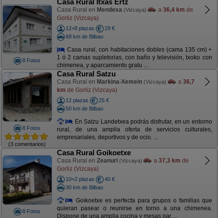
Casa Rural Itxas Ertz
Casa Rural en
Mendexa
a
36,4 km
de
(Vizcaya)
Gorliz (Vizcaya)
12+8 plazas
29 €
68 km de Bilbao
Casa rural, con habitaciones dobles (cama 135 cm) +
1 ó 2 camas supletorias, con baño y televisión, txoko con
8 Fotos
chimenea, y aparcamiento gratu ...
Casa Rural Satzu
Casa Rural en
Markina-Xemein
a
36,7
(Vizcaya)
km
de Gorliz (Vizcaya)
12 plazas
25 €
50 km de Bilbao
En Satzu Landetxea podrás disfrutar, en un entorno
8 Fotos
rural, de una amplia oferta de servicios culturales,
empresariales, deportivos y de ocio. ...
(3 comentarios)
Casa Rural Goikoetxe
Casa Rural en
Zeanuri
a
37,3 km
de
(Vizcaya)
Gorliz (Vizcaya)
10+2 plazas
40 €
30 km de Bilbao
Goikoetxe es perfecta para grupos o familias que
quieran pasear o reunirse en torno a una chimenea.
8 Fotos
Dispone de una amplia cocina y mesas par ...