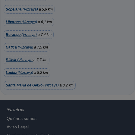
Sopelana
(Vizcaya)
a 5,6 km
Libarona
(Vizcaya)
a 6,1 km
Berango
(Vizcaya)
a 7,4 km
Gatica
(Vizcaya)
a 7,5 km
Billela
(Vizcaya)
a 7,7 km
Laukiz
(Vizcaya)
a 8,2 km
Santa Maria de Getxo
(Vizcaya)
a 8,2 km
Nosotros
Quiénes somos
Aviso Legal