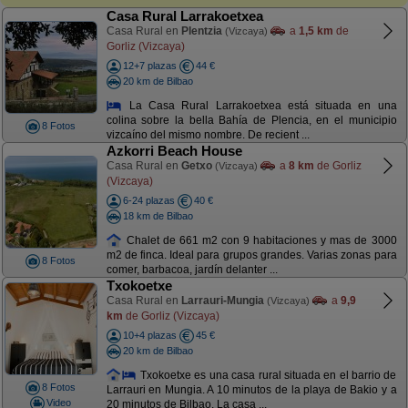
Casa Rural Larrakoetxea
Casa Rural en
Plentzia
a
1,5 km
de
(Vizcaya)
Gorliz (Vizcaya)
12+7 plazas
44 €
20 km de Bilbao
La Casa Rural Larrakoetxea está situada en una
colina sobre la bella Bahía de Plencia, en el municipio
8 Fotos
vizcaíno del mismo nombre. De recient ...
Azkorri Beach House
Casa Rural en
Getxo
a
8 km
de Gorliz
(Vizcaya)
(Vizcaya)
6-24 plazas
40 €
18 km de Bilbao
Chalet de 661 m2 con 9 habitaciones y mas de 3000
m2 de finca. Ideal para grupos grandes. Varias zonas para
8 Fotos
comer, barbacoa, jardín delanter ...
Txokoetxe
Casa Rural en
Larrauri-Mungia
a
9,9
(Vizcaya)
km
de Gorliz (Vizcaya)
10+4 plazas
45 €
20 km de Bilbao
Txokoetxe es una casa rural situada en el barrio de
8 Fotos
Larrauri en Mungia. A 10 minutos de la playa de Bakio y a
Video
20 minutos de Bilbao. La casa ...