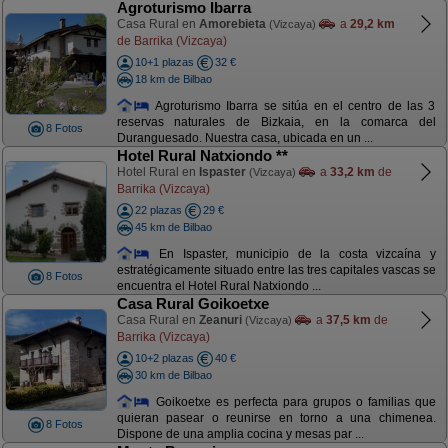
Agroturismo Ibarra
Casa Rural en
Amorebieta
a
29,2 km
(Vizcaya)
de Barrika (Vizcaya)
10+1 plazas
32 €
18 km de Bilbao
Agroturismo Ibarra se sitúa en el centro de las 3
reservas naturales de Bizkaia, en la comarca del
8 Fotos
Duranguesado. Nuestra casa, ubicada en un ...
Hotel Rural Natxiondo **
Hotel Rural en
Ispaster
a
33,2 km
de
(Vizcaya)
Barrika (Vizcaya)
22 plazas
29 €
45 km de Bilbao
En Ispaster, municipio de la costa vizcaína y
estratégicamente situado entre las tres capitales vascas se
8 Fotos
encuentra el Hotel Rural Natxiondo ...
Casa Rural Goikoetxe
Casa Rural en
Zeanuri
a
37,5 km
de
(Vizcaya)
Barrika (Vizcaya)
10+2 plazas
40 €
30 km de Bilbao
Goikoetxe es perfecta para grupos o familias que
quieran pasear o reunirse en torno a una chimenea.
8 Fotos
Dispone de una amplia cocina y mesas par ...