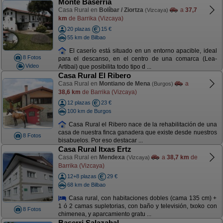
Monte Baserria
Casa Rural en
Bolíbar / Ziortza
a
37,7
(Vizcaya)
km
de Barrika (Vizcaya)
20 plazas
15 €
55 km de Bilbao
El caserío está situado en un entorno apacible, ideal
8 Fotos
para el descanso, en el centro de una comarca (Lea-
Video
Artibai) que posibilita todo tipo d ...
Casa Rural El Ribero
Casa Rural en
Montiano de Mena
a
(Burgos)
38,6 km
de Barrika (Vizcaya)
12 plazas
23 €
100 km de Burgos
Casa Rural el Ribero nace de la rehabilitación de una
casa de nuestra finca ganadera que existe desde nuestros
8 Fotos
bisabuelos. Por eso destacar ...
Casa Rural Itxas Ertz
Casa Rural en
Mendexa
a
38,7 km
de
(Vizcaya)
Barrika (Vizcaya)
12+8 plazas
29 €
68 km de Bilbao
Casa rural, con habitaciones dobles (cama 135 cm) +
1 ó 2 camas supletorias, con baño y televisión, txoko con
8 Fotos
chimenea, y aparcamiento gratu ...
Baserri Salazabal