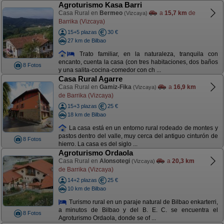
Agroturismo Kasa Barri
Casa Rural en
Bermeo
a
15,7 km
de
(Vizcaya)
Barrika (Vizcaya)
15+5 plazas
30 €
27 km de Bilbao
Trato familiar, en la naturaleza, tranquila con
encanto, cuenta la casa (con tres habitaciones, dos baños
8 Fotos
y una salita-cocina-comedor con ch ...
Casa Rural Agarre
Casa Rural en
Gamiz-Fika
a
16,9 km
(Vizcaya)
de Barrika (Vizcaya)
15+3 plazas
25 €
18 km de Bilbao
La casa está en un entorno rural rodeado de montes y
pastos dentro del valle, muy cerca del antiguo cinturón de
8 Fotos
hierro. La casa es del siglo ...
Agroturismo Ordaola
Casa Rural en
Alonsotegi
a
20,3 km
(Vizcaya)
de Barrika (Vizcaya)
14+2 plazas
25 €
10 km de Bilbao
Turismo rural en un paraje natural de Bilbao enkarterri,
a minutos de Bilbao y del B. E. C. se encuentra el
8 Fotos
Agroturismo Ordaola, donde se of ...