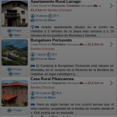
Apartamento Rural Larrago
Casa Rural en
Busturia / Urdaibai
a
(Vizcaya)
21,3 km
de Barrika (Vizcaya)
16 plazas
25 €
35 km de Bilbao
Amplio apartamento situado en el centro de
8 Fotos
Urdaibai a 5 minutos de la playa mas cercana y a 10
Video
minutos de los pueblos de Mundaka y Gernika. ...
Bungalows Portuondo
Casa Rural en
Mundaka
a
21,5 km
de
(Vizcaya)
Barrika (Vizcaya)
7 plazas
25 €
40 km de Bilbao
El Camping & Bungalows Portuondo está situado en
8 Fotos
Mundaka, en el corazón de la Reserva de la Biosfera de
Video
Urdaibai, un lugar estratégico p ...
Casa Rural Pikatzaenea
Casa Rural en
Sopuerta
a
22,2 km
de
(Vizcaya)
Barrika (Vizcaya)
18+2 plazas
30 €
32 km de Bilbao
Hace ya algún tiempo se nos ocurrió pensar que el
viejo caserón, propiedad de la familia de Joseba desde el
7 Fotos
s. XVII, podría ser un maravillo ...