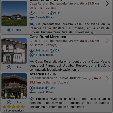
Casa Rural en
Ibarrangelu
a
27,5 km
(Vizcaya)
de Barrika (Vizcaya)
12+2 plazas
30 €
45 km de Bilbao
Os presentamos nuestra casa, enclavada en la
Reserva de la Biosfera De Urdaibai, en la costa de
8 Fotos
Bizkaia. Primera Casa Rural de Euskadi inaug ...
Casa Rural Merrutxu
Casa Rural en
Ibarrangelu
a
27,5 km
(Vizcaya)
de Barrika (Vizcaya)
12+1 plazas
30 €
45 km de Bilbao
Casa Rural situada en el centro de la Costa Vasca,
dentro del Parque del Urdaibai Reserva de la Biosfera,
8 Fotos
con una privilegiada ubicación en ...
Atseden Lekua
Vivienda turística en
Trucios-Turtzioz
a
(Vizcaya)
28,2 km
de Barrika (Vizcaya)
8 plazas
20 €
42 km de Bilbao
Preciosa vivienda unifamiliar con accesibilidad a
8 Fotos
personas con movilidad reducida y silla de ruedas,
ubicada en el centro de un pueblo tranq ...
(3 comentarios)