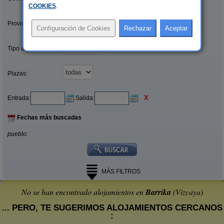
COOKIES
.
Provincias/Islas:
Tipo alquiler:
Plazas:
X
Entrada:
Salida:
Fechas más buscadas
pueblo:
MÁS FILTROS
No se han encontrado alojamientos en
Barrika
(Vizcaya)
... PERO, TE SUGERIMOS ALOJAMIENTOS CERCANOS
: