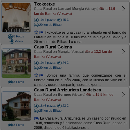
Txokoetxe
Casa Rural en
Larrauri-Mungia
a
11,9
(Vizcaya)
km
de Barrika (Vizcaya)
10+4 plazas
45 €
20 km de Bilbao
Txokoetxe es una casa rural situada en el barrio de
8 Fotos
Larrauri en Mungia. A 10 minutos de la playa de Bakio y a
Video
20 minutos de Bilbao. La casa ...
Casa Rural Goiena
Casa Rural en
Mungia
a
13,2 km
de
(Vizcaya)
Barrika (Vizcaya)
10+4 plazas
24 €
20 km de Bilbao
Somos una familia, que comenzamos con el
turismo rural en el año 2006, con la ilusión de vivir en el
8 Fotos
campo y querer compartir, nuestra exper ...
Casa Rural Arrizurieta Landetxea
Casa Rural en
Bermeo
a
15,5 km
de
(Vizcaya)
Barrika (Vizcaya)
18+6 plazas
23 €
25 km de Bilbao
La Casa Rural Arrizurieta es un caserío construido en
1838, renovado y funcionando como Casa Rural desde el
8 Fotos
2009, dispone de 6 habitaciones ...