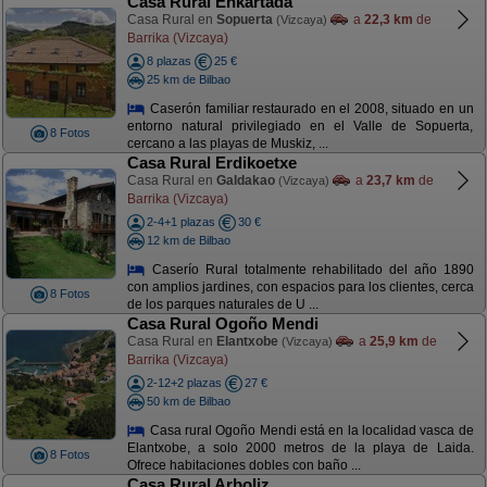
Casa Rural Enkartada
Casa Rural en
Sopuerta
a
22,3 km
de
(Vizcaya)
Barrika (Vizcaya)
8 plazas
25 €
25 km de Bilbao
Caserón familiar restaurado en el 2008, situado en un
entorno natural privilegiado en el Valle de Sopuerta,
8 Fotos
cercano a las playas de Muskiz, ...
Casa Rural Erdikoetxe
Casa Rural en
Galdakao
a
23,7 km
de
(Vizcaya)
Barrika (Vizcaya)
2-4+1 plazas
30 €
12 km de Bilbao
Caserío Rural totalmente rehabilitado del año 1890
con amplios jardines, con espacios para los clientes, cerca
8 Fotos
de los parques naturales de U ...
Casa Rural Ogoño Mendi
Casa Rural en
Elantxobe
a
25,9 km
de
(Vizcaya)
Barrika (Vizcaya)
2-12+2 plazas
27 €
50 km de Bilbao
Casa rural Ogoño Mendi está en la localidad vasca de
Elantxobe, a solo 2000 metros de la playa de Laida.
8 Fotos
Ofrece habitaciones dobles con baño ...
Casa Rural Arboliz