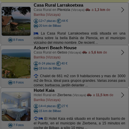
Casa Rural Larrakoetxea
Casa Rural en
Plentzia
a
1,3 km
de
(Vizcaya)
Barrika (Vizcaya)
12+7 plazas
44 €
20 km de Bilbao
La Casa Rural Larrakoetxea está situada en una
colina sobre la bella Bahía de Plencia, en el municipio
8 Fotos
vizcaíno del mismo nombre. De recient ...
Azkorri Beach House
Casa Rural en
Getxo
a
5,6 km
de
(Vizcaya)
Barrika (Vizcaya)
6-24 plazas
40 €
18 km de Bilbao
Chalet de 661 m2 con 9 habitaciones y mas de 3000
m2 de finca. Ideal para grupos grandes. Varias zonas para
8 Fotos
comer, barbacoa, jardín delanter ...
Hotel Kaia
Hotel Rural en
Zierbena
a
11,5 km
de
(Vizcaya)
Barrika (Vizcaya)
14+4 plazas
27 €
15 km de Bilbao
El Hotel Kaia está situado en el tranquilo barrio de
el Puerto, en el municipio de Zierbena, a 15 minutos en
7 Fotos
coche de Bilbao, a sólo 10 minu ...