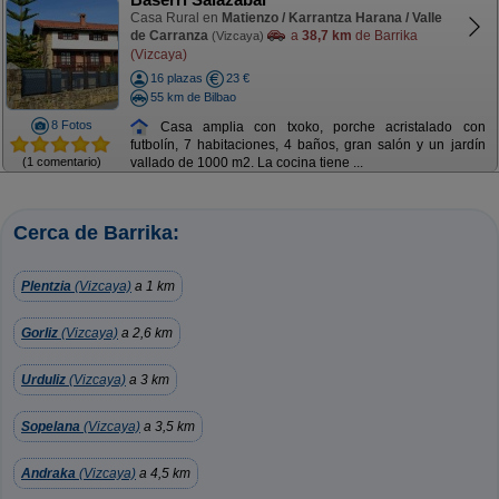
Casa Rural en
Matienzo / Karrantza Harana / Valle
de Carranza
a
38,7 km
de Barrika
(Vizcaya)
(Vizcaya)
16 plazas
23 €
55 km de Bilbao
8 Fotos
Casa amplia con txoko, porche acristalado con
futbolín, 7 habitaciones, 4 baños, gran salón y un jardín
(1 comentario)
vallado de 1000 m2. La cocina tiene ...
Cerca de Barrika:
Plentzia
(Vizcaya)
a 1 km
Gorliz
(Vizcaya)
a 2,6 km
Urduliz
(Vizcaya)
a 3 km
Sopelana
(Vizcaya)
a 3,5 km
Andraka
(Vizcaya)
a 4,5 km