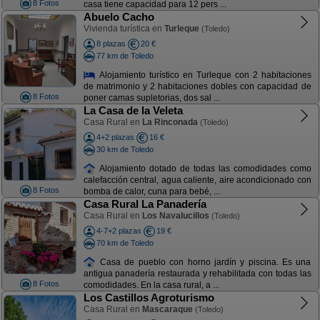
8 Fotos
casa tiene capacidad para 12 pers ...
Abuelo Cacho
Vivienda turística en
Turleque
(Toledo)
8 plazas
20 €
77 km de Toledo
Alojamiento turístico en Turleque con 2 habitaciones
de matrimonio y 2 habitaciones dobles con capacidad de
8 Fotos
poner camas supletorias, dos sal ...
La Casa de la Veleta
Casa Rural en
La Rinconada
(Toledo)
4+2 plazas
16 €
30 km de Toledo
Alojamiento dotado de todas las comodidades como
calefacción central, agua caliente, aire acondicionado con
8 Fotos
bomba de calor, cuna para bebé, ...
Casa Rural La Panadería
Casa Rural en
Los Navalucillos
(Toledo)
4-7+2 plazas
19 €
70 km de Toledo
Casa de pueblo con horno jardín y piscina. Es una
antigua panadería restaurada y rehabilitada con todas las
8 Fotos
comodidades. En la casa rural, a ...
Los Castillos Agroturismo
Casa Rural en
Mascaraque
(Toledo)