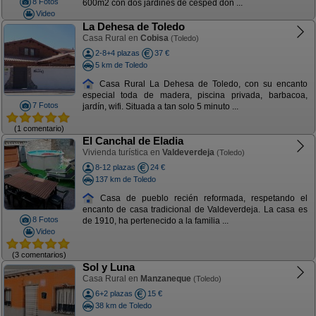
8 Fotos
600m2 con dos jardines de césped don ...
Video
La Dehesa de Toledo
Casa Rural en
Cobisa
(Toledo)
2-8+4 plazas
37 €
5 km de Toledo
Casa Rural La Dehesa de Toledo, con su encanto
especial toda de madera, piscina privada, barbacoa,
7 Fotos
jardín, wifi. Situada a tan solo 5 minuto ...
(1 comentario)
El Canchal de Eladia
Vivienda turística en
Valdeverdeja
(Toledo)
8-12 plazas
24 €
137 km de Toledo
Casa de pueblo recién reformada, respetando el
encanto de casa tradicional de Valdeverdeja. La casa es
8 Fotos
de 1910, ha pertenecido a la familia ...
Video
(3 comentarios)
Sol y Luna
Casa Rural en
Manzaneque
(Toledo)
6+2 plazas
15 €
38 km de Toledo