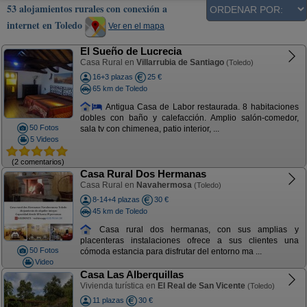
53 alojamientos rurales con conexión a
internet en Toledo
Ver en el mapa
El Sueño de Lucrecia
Casa Rural en
Villarrubia de Santiago
(Toledo)
16+3 plazas
25 €
65 km de Toledo
Antigua Casa de Labor restaurada. 8 habitaciones
dobles con baño y calefacción. Amplio salón-comedor,
50 Fotos
sala tv con chimenea, patio interior, ...
5 Videos
(2 comentarios)
Casa Rural Dos Hermanas
Casa Rural en
Navahermosa
(Toledo)
8-14+4 plazas
30 €
45 km de Toledo
Casa rural dos hermanas, con sus amplias y
placenteras instalaciones ofrece a sus clientes una
50 Fotos
cómoda estancia para disfrutar del entorno ma ...
Video
Casa Las Alberquillas
Vivienda turística en
El Real de San Vicente
(Toledo)
11 plazas
30 €