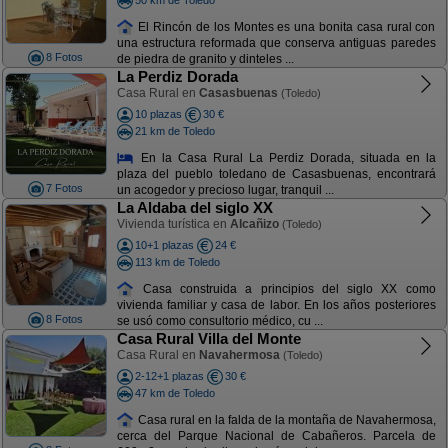
El Rincón de los Montes es una bonita casa rural con
una estructura reformada que conserva antiguas paredes
8 Fotos
de piedra de granito y dinteles ...
La Perdiz Dorada
Casa Rural en
Casasbuenas
(Toledo)
10 plazas
30 €
21 km de Toledo
En la Casa Rural La Perdiz Dorada, situada en la
plaza del pueblo toledano de Casasbuenas, encontrará
7 Fotos
un acogedor y precioso lugar, tranquil ...
La Aldaba del siglo XX
Vivienda turística en
Alcañizo
(Toledo)
10+1 plazas
24 €
113 km de Toledo
Casa construida a principios del siglo XX como
vivienda familiar y casa de labor. En los años posteriores
8 Fotos
se usó como consultorio médico, cu ...
Casa Rural Villa del Monte
Casa Rural en
Navahermosa
(Toledo)
2-12+1 plazas
30 €
47 km de Toledo
Casa rural en la falda de la montaña de Navahermosa,
cerca del Parque Nacional de Cabañeros. Parcela de