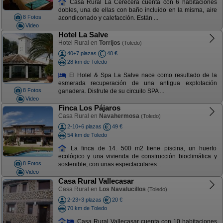
Casa Rural La Cerecera cuenta con 6 habitaciones
dobles, una de ellas con baño incluido en la misma, aire
8 Fotos
acondiconado y calefacción. Están ...
Video
Hotel La Salve
Hotel Rural en
Torrijos
(Toledo)
40+7 plazas
40 €
28 km de Toledo
El Hotel & Spa La Salve nace como resultado de la
esmerada recuperación de una antigua explotación
8 Fotos
ganadera. Disfrute de su circuito SPA ...
Video
Finca Los Pájaros
Casa Rural en
Navahermosa
(Toledo)
2-10+6 plazas
49 €
54 km de Toledo
La finca de 14. 500 m2 tiene piscina, un huerto
ecológico y una vivienda de construcción bioclimática y
8 Fotos
sostenible, con unas espectaculares ...
Video
Casa Rural Vallecasar
Casa Rural en
Los Navalucillos
(Toledo)
2-23+3 plazas
20 €
70 km de Toledo
Casa Rural Vallecasar cuenta con 10 habitaciones