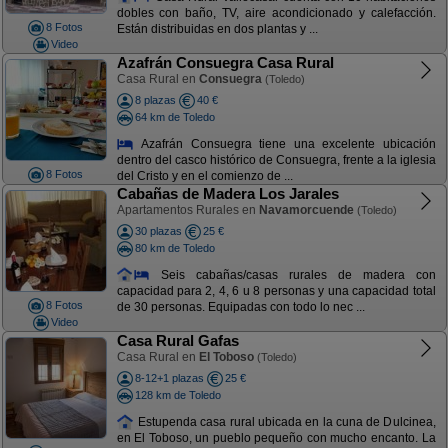
dobles con baño, TV, aire acondicionado y calefacción.
8 Fotos
Están distribuidas en dos plantas y ...
Video
Azafrán Consuegra Casa Rural
Casa Rural en
Consuegra
(Toledo)
8 plazas
40 €
64 km de Toledo
Azafrán Consuegra tiene una excelente ubicación
dentro del casco histórico de Consuegra, frente a la iglesia
8 Fotos
del Cristo y en el comienzo de ...
Cabañas de Madera Los Jarales
Apartamentos Rurales en
Navamorcuende
(Toledo)
30 plazas
25 €
80 km de Toledo
Seis cabañas/casas rurales de madera con
capacidad para 2, 4, 6 u 8 personas y una capacidad total
8 Fotos
de 30 personas. Equipadas con todo lo nec ...
Video
Casa Rural Gafas
Casa Rural en
El Toboso
(Toledo)
8-12+1 plazas
25 €
128 km de Toledo
Estupenda casa rural ubicada en la cuna de Dulcinea,
en El Toboso, un pueblo pequeño con mucho encanto. La