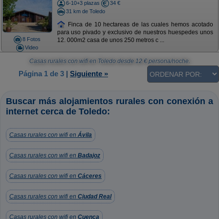
6-10+3 plazas
34 €
31 km de Toledo
Finca de 10 hectareas de las cuales hemos acotado
para uso pivado y exclusivo de nuestros huespedes unos
8 Fotos
12. 000m2 casa de unos 250 metros c ...
Video
Casas rurales con wifi en Toledo
desde
12
€ persona/noche.
Página 1 de 3
|
Siguiente »
Buscar más alojamientos rurales con conexión a
internet cerca de Toledo:
Casas rurales con wifi en
Ávila
Casas rurales con wifi en
Badajoz
Casas rurales con wifi en
Cáceres
Casas rurales con wifi en
Ciudad Real
Casas rurales con wifi en
Cuenca