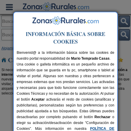
INFORMACIÓN BÁSICA SOBRE
COOKIES
Alojamientos
>
Casas rurales con wifi
>
Castilla-La Mancha
> Toledo
Bienvenid@ a la información básica sobre las cookies de
Casas rurales con wifi en Toledo
nuestro portal responsabilidad de
Mario Temprado Casas
.
Una cookie o galleta informática es un pequeño archivo de
Si necesitas estar constantemente en red, elige una
casa rural con conexión a
información que se guarda en tu pc, smartphone o tablet al
internet en Toledo
. Porque el turismo rural no está, para nada, reñido con las
visitar el portal. Algunas son nuestras y otras pertenecen a
nuevas tecnologías. Aprovecha y encuentra las maravillas del entorno, sitios que
empresas externas que nos prestan servicios. Las activadas
visitar, restaurantes,... sácale el máximo provecho a tu viaje desde el mismo
y necesarias para que todo funcione correctamente son las
alojamiento con wifi. Porque servicios y precio son compatibles, visita nuestra
selección de
casas rurales baratas en Toledo
.
Cookies Técnicas y no necesitan de tu autorización. Al pulsar
el botón
Aceptar
activarás el resto de cookies (analíticas y
publicitarias), personalizadas según tus preferencias y con
publicidad ajustada a tus búsquedas. Estas últimas puedes
desactivarlas por completo pulsando el botón
Rechazar
o
elegir su activación/desactivación desde “Configuración de
Cookies”. Más información en nuestra
POLÍTICA DE