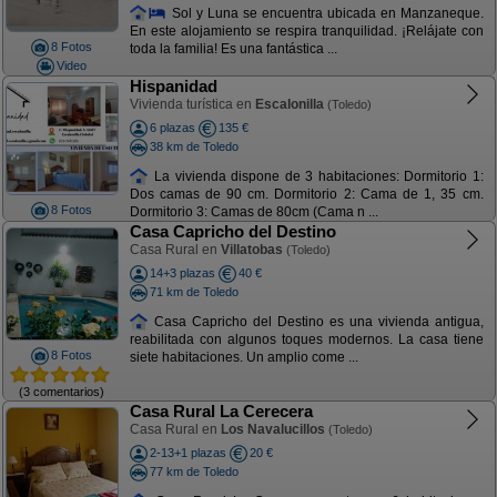
Sol y Luna se encuentra ubicada en Manzaneque.
En este alojamiento se respira tranquilidad. ¡Relájate con
8 Fotos
toda la familia! Es una fantástica ...
Video
Hispanidad
Vivienda turística en
Escalonilla
(Toledo)
6 plazas
135 €
38 km de Toledo
La vivienda dispone de 3 habitaciones: Dormitorio 1:
Dos camas de 90 cm. Dormitorio 2: Cama de 1, 35 cm.
8 Fotos
Dormitorio 3: Camas de 80cm (Cama n ...
Casa Capricho del Destino
Casa Rural en
Villatobas
(Toledo)
14+3 plazas
40 €
71 km de Toledo
Casa Capricho del Destino es una vivienda antigua,
reabilitada con algunos toques modernos. La casa tiene
8 Fotos
siete habitaciones. Un amplio come ...
(3 comentarios)
Casa Rural La Cerecera
Casa Rural en
Los Navalucillos
(Toledo)
2-13+1 plazas
20 €
77 km de Toledo