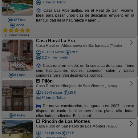
80 km de Toledo
Casa Las Alberquillas, en el Real de San Vicente.
Ideal para pasar unos días de descanso envuelto en la
42 Fotos
tranquilidad de la naturaleza y apen ...
Video
(3 comentarios)
Casa Rural La Era
Casa Rural en
Aldeanueva de Barbarroya
(Toledo)
10-12+3 plazas
28 €
112 km de Toledo
Casa rural en toledo, en la comarca de la jara. Tiene
seis habitaciones dobles, comedor, salón y patios
8 Fotos
comunes. Se sirven desayunos, comida ...
El Pilón
Casa Rural en
Hinojosa de San Vicente
(Toledo)
2-13+3 plazas
25 €
80 km de Toledo
De nueva construcción, inaugurada en 2007, la casa
dispone de cuatro habitaciones en su planta alta, todas
8 Fotos
ellas independientes. En la plant ...
El Rincón de Los Montes
Casa Rural en
San Pablo de Los Montes
(Toledo)
4-5+1 plazas
31 €
50 km de Toledo