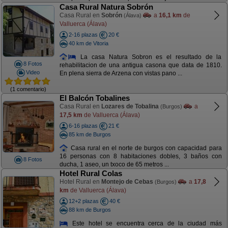
Casa Rural Natura Sobrón
Casa Rural en
Sobrón
a
16,1 km
de
(Álava)
Valluerca (Álava)
2-16 plazas
20 €
40 km de Vitoria
La casa Natura Sobron es el resultado de la
8 Fotos
rehabilitacion de una antigua casona que data de 1810.
Video
En plena sierra de Arzena con vistas pano ...
(1 comentario)
El Balcón Tobalines
Casa Rural en
Lozares de Tobalina
a
(Burgos)
17,5 km
de Valluerca (Álava)
6-16 plazas
21 €
85 km de Burgos
Casa rural en el norte de burgos con capacidad para
16 personas con 8 habitaciones dobles, 3 baños con
8 Fotos
ducha, 1 aseo, un txoco de 65 metros ...
Hotel Rural Colas
Hotel Rural en
Montejo de Cebas
a
17,8
(Burgos)
km
de Valluerca (Álava)
12+2 plazas
40 €
88 km de Burgos
Este hotel se encuentra cerca de la ciudad más