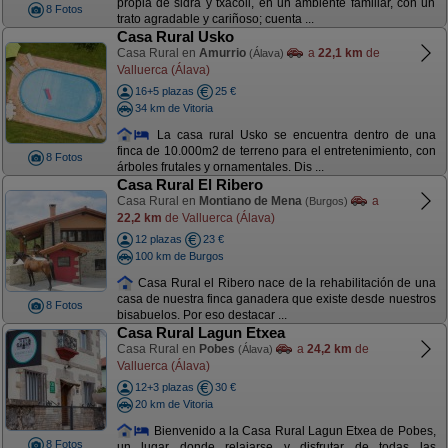
propia de sidra y txacoli, en un ambiente familiar, con un
8 Fotos
trato agradable y cariñoso; cuenta ...
Casa Rural Usko
Casa Rural en
Amurrio
a
22,1 km
de
(Álava)
Valluerca (Álava)
16+5 plazas
25 €
34 km de Vitoria
La casa rural Usko se encuentra dentro de una
finca de 10.000m2 de terreno para el entretenimiento, con
8 Fotos
árboles frutales y ornamentales. Dis ...
Casa Rural El Ribero
Casa Rural en
Montiano de Mena
a
(Burgos)
22,2 km
de Valluerca (Álava)
12 plazas
23 €
100 km de Burgos
Casa Rural el Ribero nace de la rehabilitación de una
casa de nuestra finca ganadera que existe desde nuestros
8 Fotos
bisabuelos. Por eso destacar ...
Casa Rural Lagun Etxea
Casa Rural en
Pobes
a
24,2 km
de
(Álava)
Valluerca (Álava)
12+3 plazas
30 €
20 km de Vitoria
Bienvenido a la Casa Rural Lagun Etxea de Pobes,
8 Fotos
un lugar donde relajarse y disfrutar de todas las