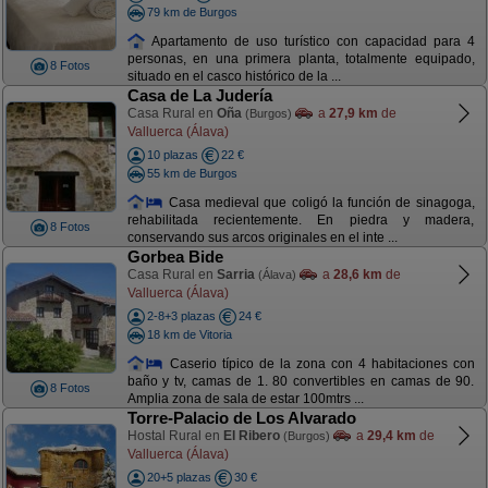
79 km de Burgos
Apartamento de uso turístico con capacidad para 4
personas, en una primera planta, totalmente equipado,
8 Fotos
situado en el casco histórico de la ...
Casa de La Judería
Casa Rural en
Oña
a
27,9 km
de
(Burgos)
Valluerca (Álava)
10 plazas
22 €
55 km de Burgos
Casa medieval que coligó la función de sinagoga,
rehabilitada recientemente. En piedra y madera,
8 Fotos
conservando sus arcos originales en el inte ...
Gorbea Bide
Casa Rural en
Sarria
a
28,6 km
de
(Álava)
Valluerca (Álava)
2-8+3 plazas
24 €
18 km de Vitoria
Caserio típico de la zona con 4 habitaciones con
baño y tv, camas de 1. 80 convertibles en camas de 90.
8 Fotos
Amplia zona de sala de estar 100mtrs ...
Torre-Palacio de Los Alvarado
Hostal Rural en
El Ribero
a
29,4 km
de
(Burgos)
Valluerca (Álava)
20+5 plazas
30 €