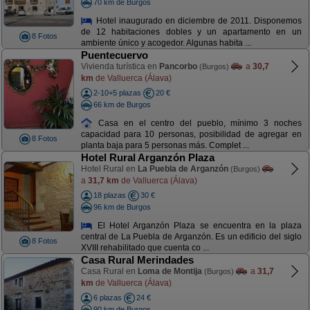
70 km de Burgos
Hotel inaugurado en diciembre de 2011. Disponemos
de 12 habitaciones dobles y un apartamento en un
8 Fotos
ambiente único y acogedor. Algunas habita ...
Puentecuervo
Vivienda turística en
Pancorbo
a
30,7
(Burgos)
km
de Valluerca (Álava)
2-10+5 plazas
20 €
66 km de Burgos
Casa en el centro del pueblo, mínimo 3 noches
capacidad para 10 personas, posibilidad de agregar en
8 Fotos
planta baja para 5 personas más. Complet ...
Hotel Rural Arganzón Plaza
Hotel Rural en
La Puebla de Arganzón
(Burgos)
a
31,7 km
de Valluerca (Álava)
18 plazas
30 €
96 km de Burgos
El Hotel Arganzón Plaza se encuentra en la plaza
central de La Puebla de Arganzón. Es un edificio del siglo
8 Fotos
XVIII rehabilitado que cuenta co ...
Casa Rural Merindades
Casa Rural en
Loma de Montija
a
31,7
(Burgos)
km
de Valluerca (Álava)
6 plazas
24 €
90 km de Burgos