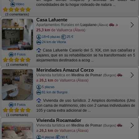
Video
comodidades de tu hogar rodeado de natura ...
(3 comentarios)
Casa Lafuente
Apartamentos Rurales en
Luquiano
a
(Álava)
25,3 km
de Valluerca (Álava)
18+6 plazas
25 €
24 km de Vitoria
Casa Lafuente Caserío del S. XIX, con sus cabañas y
8 Fotos
pajares, que en su rehabilitación se ha transformado en 5
alojamientos destinados a acog ...
(1 comentario)
Merindades Amazul Corzo
Vivienda turística en
Medina de Pomar
(Burgos)
a
26,1 km
de Valluerca (Álava)
5 plazas
81 km de Burgos
Vivienda de uso turístico. 2 Amplios dormitorios (Uno
8 Fotos
con cama de matrimonio, otro con 2 camas individuales de
105 y cama extra adicional de ...
(1 comentario)
Vivienda Rocamador
Vivienda turística en
Medina de Pomar
(Burgos)
a
26,1 km
de Valluerca (Álava)
4 plazas
90 €