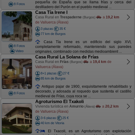
pequeña de España que se llama frías y cerca del
8 Fotos
desfiladero del Purón en el pueblo medieval ...
Casa Tía Irene I
Casa Rural en
Trespaderne
a
19,2 km
(Burgos)
de Valluerca (Álava)
3 plazas
35 €
77 km de Burgos
Casa Tía Irene es un edificio del siglo XVI,
8 Fotos
completamente reformado, manteniendo sus paredes
Video
originales, combinado con medidas medioambient ...
Casa Rural La Solana de Frías
Casa Rural en
Frías
a
19,4 km
de
(Burgos)
Valluerca (Álava)
8+1 plazas
27 €
85 km de Burgos
Antiguo pajar de 1900, exquisitamente rehabilitado y
decorado, y adosada al roquedo que sustenta el castillo
8 Fotos
medieval de Frías, cuya roca se ...
Agroturismo El Txakoli
Vivienda turística en
Amurrio
a
20,2 km
(Álava)
de Valluerca (Álava)
3-6 plazas
25 €
40 km de Vitoria
El Txacoli, es un Agroturismo con explotación