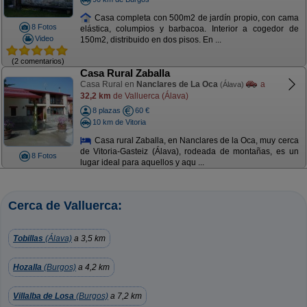
Casa completa con 500m2 de jardín propio, con cama
8 Fotos
elástica, columpios y barbacoa. Interior a cogedor de
Video
150m2, distribuido en dos pisos. En ...
(2 comentarios)
Casa Rural Zaballa
Casa Rural en
Nanclares de La Oca
a
(Álava)
32,2 km
de Valluerca (Álava)
8 plazas
60 €
10 km de Vitoria
Casa rural Zaballa, en Nanclares de la Oca, muy cerca
de Vitoria-Gasteiz (Álava), rodeada de montañas, es un
8 Fotos
lugar ideal para aquellos y aqu ...
Cerca de Valluerca:
Tobillas
(Álava)
a 3,5 km
Hozalla
(Burgos)
a 4,2 km
Villalba de Losa
(Burgos)
a 7,2 km