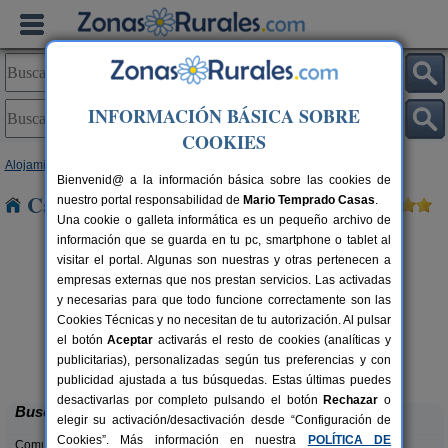
INFORMACIÓN BÁSICA SOBRE
COOKIES
Alojamientos
>
País Vasco
>
Álava
> Valluerca
Bienvenid@ a la información básica sobre las cookies de
Casas Rurales cerca de Valluerca
nuestro portal responsabilidad de
Mario Temprado Casas
.
Una cookie o galleta informática es un pequeño archivo de
información que se guarda en tu pc, smartphone o tablet al
visitar el portal. Algunas son nuestras y otras pertenecen a
empresas externas que nos prestan servicios. Las activadas
y necesarias para que todo funcione correctamente son las
Cookies Técnicas y no necesitan de tu autorización. Al pulsar
el botón
Aceptar
activarás el resto de cookies (analíticas y
Casa Lafuente
rs.
18+6 pers.
publicitarias), personalizadas según tus preferencias y con
 €
25 €
Luquiano (Álava)
desde
publicidad ajustada a tus búsquedas. Estas últimas puedes
desactivarlas por completo pulsando el botón
Rechazar
o
Buscar
elegir su activación/desactivación desde “Configuración de
Cookies”. Más información en nuestra
POLÍTICA DE
Comunidades: