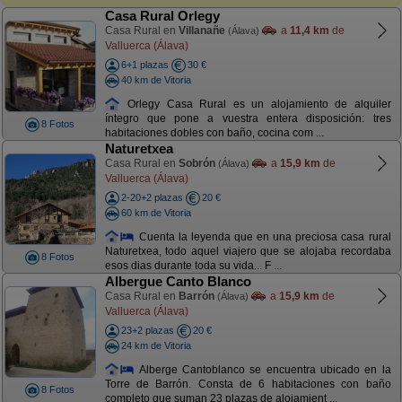
Casa Rural Orlegy
Casa Rural en
Villanañe
a
11,4 km
de
(Álava)
Valluerca (Álava)
6+1 plazas
30 €
40 km de Vitoria
Orlegy Casa Rural es un alojamiento de alquiler
íntegro que pone a vuestra entera disposición: tres
8 Fotos
habitaciones dobles con baño, cocina com ...
Naturetxea
Casa Rural en
Sobrón
a
15,9 km
de
(Álava)
Valluerca (Álava)
2-20+2 plazas
20 €
60 km de Vitoria
Cuenta la leyenda que en una preciosa casa rural
Naturetxea, todo aquel viajero que se alojaba recordaba
8 Fotos
esos dias durante toda su vida... F ...
Albergue Canto Blanco
Casa Rural en
Barrón
a
15,9 km
de
(Álava)
Valluerca (Álava)
23+2 plazas
20 €
24 km de Vitoria
Alberge Cantoblanco se encuentra ubicado en la
Torre de Barrón. Consta de 6 habitaciones con baño
8 Fotos
completo que suman 23 plazas de alojamient ...