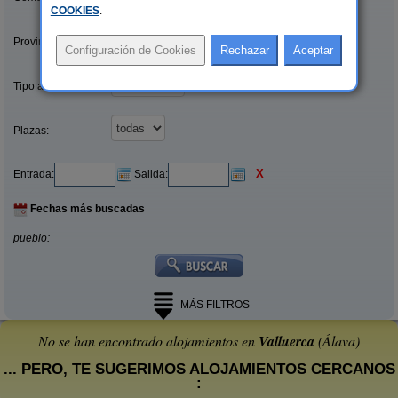
COOKIES
.
Provincias/Islas:
Tipo alquiler:
Plazas:
X
Entrada:
Salida:
Fechas más buscadas
pueblo:
MÁS FILTROS
No se han encontrado alojamientos en
Valluerca
(Álava)
... PERO, TE SUGERIMOS ALOJAMIENTOS CERCANOS
: