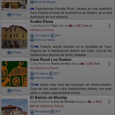
80 km de Burgos
Espectacular Posada Rural, situada en una auténtica
Torre-Palacio al norte de la provincia de Burgos, en el que
8 Fotos
disfrutarás de una estancia ...
Araiko Etxea
Casa Rural en
Tuyo
a
29,7 km
de
(Álava)
Valluerca (Álava)
16+2 plazas
20 €
20 km de Vitoria
Caserío alavés ubicado en la localidad de Tuyo.
Dispone de 6 habitaciones dobles con baño, una de las
8 Fotos
habitaciones dispone de dosel. Adaptad ...
Casa Rural Los Huetos
Casa Rural en
Hueto Arriba
a
29,7 km
(Álava)
de Valluerca (Álava)
9+5 plazas
29 €
9 km de Vitoria
Unica casa rural del municipio de Vitoria-Gasteiz.
Casa de dos suites y dos habitaciones dobles, con gran
8 Fotos
salón y amplio aparcamiento privad ...
El Balcón de Montija
Hotel Rural en
Loma de Montija
a
30,2
(Burgos)
km
de Valluerca (Álava)
24+2 plazas
25 €