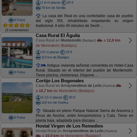
2-6+4 plazas
25 €
79 km de Sevilla
La casa del Real es una confortable casa de pueblo
8 Fotos
del siglo XIX, rehabilitada respetando su origen
tradicional. A sólo 45 minutos de Sevill ...
(3 comentarios)
Casa Rural El Águila
Casa Rural en
Montemolín
a
12,8 km
(Badajoz)
de Monesterio (Badajoz)
20+3 plazas
33 €
113 km de Badajoz
Antigua vivienda señorial convertida en Hotel-Casa
Rural. Situada en el interior del pueblo de Montemolín.
8 Fotos
Tiene piscina, chimeneas. Dispone ...
Cortijo Los Bogonales
Casa Rural en
Arroyomolinos de León
(Huelva)
a
16,7 km
de Monesterio (Badajoz)
6-12+1 plazas
30 €
100 km de Huelva
Situada en pleno Parque Natural Sierra de Aracena y
Picos de Aroche, entre Arroyomolinos y Cala. Tiene en
8 Fotos
planta baja, adaptada para discapa ...
Hostal Virgen de Los Remedios
Hostal Rural en
Arroyomolinos de León
(Huelva)
a
16,9 km
de Monesterio (Badajoz)