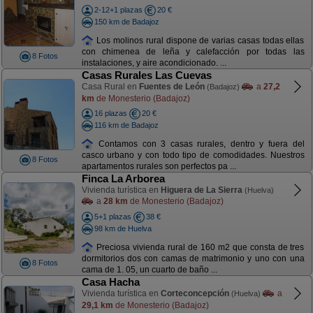
2-12+1 plazas
20 €
150 km de Badajoz
Los molinos rural dispone de varias casas todas ellas
con chimenea de leña y calefacción por todas las
8 Fotos
instalaciones, y aire acondicionado. ...
Casas Rurales Las Cuevas
Casa Rural en
Fuentes de León
a
27,2
(Badajoz)
km
de Monesterio (Badajoz)
16 plazas
20 €
116 km de Badajoz
Contamos con 3 casas rurales, dentro y fuera del
casco urbano y con todo tipo de comodidades. Nuestros
8 Fotos
apartamentos rurales son perfectos pa ...
Finca La Arborea
Vivienda turística en
Higuera de La Sierra
(Huelva)
a
28 km
de Monesterio (Badajoz)
5+1 plazas
38 €
98 km de Huelva
Preciosa vivienda rural de 160 m2 que consta de tres
dormitorios dos con camas de matrimonio y uno con una
8 Fotos
cama de 1. 05, un cuarto de baño ...
Casa Hacha
Vivienda turística en
Corteconcepción
a
(Huelva)
29,1 km
de Monesterio (Badajoz)