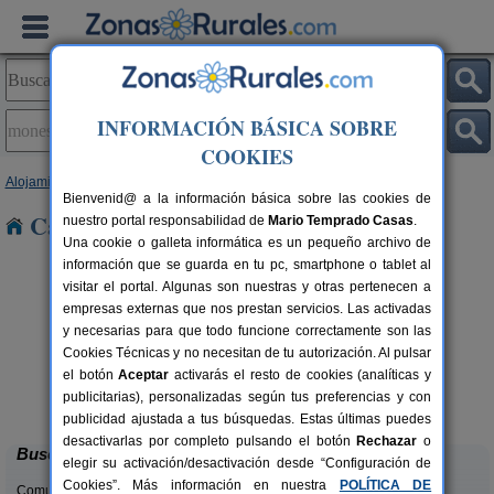
INFORMACIÓN BÁSICA SOBRE
COOKIES
Alojamientos
>
Extremadura
>
Badajoz
> Monesterio
Bienvenid@ a la información básica sobre las cookies de
Casas Rurales en Monesterio
nuestro portal responsabilidad de
Mario Temprado Casas
.
Una cookie o galleta informática es un pequeño archivo de
información que se guarda en tu pc, smartphone o tablet al
visitar el portal. Algunas son nuestras y otras pertenecen a
empresas externas que nos prestan servicios. Las activadas
y necesarias para que todo funcione correctamente son las
Cookies Técnicas y no necesitan de tu autorización. Al pulsar
el botón
Aceptar
activarás el resto de cookies (analíticas y
La Loma
rs.
6-12+2 pers.
publicitarias), personalizadas según tus preferencias y con
 €
13 €
Cabeza del Buey (Badajoz)
desde
publicidad ajustada a tus búsquedas. Estas últimas puedes
desactivarlas por completo pulsando el botón
Rechazar
o
Buscar
elegir su activación/desactivación desde “Configuración de
Cookies”. Más información en nuestra
POLÍTICA DE
Comunidades: