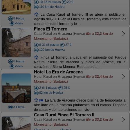
10-18+4 plazas
29 €
110 km de Huelva
La Casa Rural El Tornero III se abrió al público en
8 Fotos
Agosto del 2. 013 en la Finca del Tornero y está construida
Video
con piedras del terreno y te ...
Finca El Tornero
Casa Rural en
Aracena
a
32,2 km
de
(Huelva)
Monesterio (Badajoz)
6-31+5 plazas
27 €
120 km de Huelva
Finca El Tornero, situada en el suroeste del Parque
8 Fotos
Natural Sierra de Aracena y picos de Aroche, en el
Video
corazón de Sierra Morena. Rodeada de ...
Hotel La Era de Aracena
Hotel Rural en
Aracena
a
32,4 km
de
(Huelva)
Monesterio (Badajoz)
2-6+1 plazas
25 €
82 km de Huelva
La Era de Aracena ofrece piscina de temporada al
aire libre en un entorno pintoresco en el campo. Dispone
8 Fotos
de casas y de habitaciones con vis ...
Casa Rural Finca El Tornero II
Casa Rural en
Aracena
a
33,2 km
de
(Huelva)
Monesterio (Badajoz)