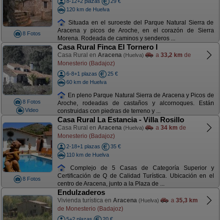
8-12+2 plazas
29 €
120 km de Huelva
Situada en el suroeste del Parque Natural Sierra de
Aracena y picos de Aroche, en el corazón de Sierra
8 Fotos
Morena. Rodeada de caminos y senderos ...
Casa Rural Finca El Tornero I
Casa Rural en
Aracena
a
33,2 km
de
(Huelva)
Monesterio (Badajoz)
6-8+1 plazas
25 €
60 km de Huelva
En pleno Parque Natural Sierra de Aracena y Picos de
8 Fotos
Aroche, rodeadas de castaños y alcornoques. Están
Video
construidas con piedras de terreno y ...
Casa Rural La Estancia - Villa Rosillo
Casa Rural en
Aracena
a
34 km
de
(Huelva)
Monesterio (Badajoz)
2-18+1 plazas
35 €
110 km de Huelva
Complejo de 5 Casas de Categoría Superior y
Certificación de Q de Calidad Turística. Ubicación en el
8 Fotos
centro de Aracena, junto a la Plaza de ...
Endulzaderos
Vivienda turística en
Aracena
a
35,3 km
(Huelva)
de Monesterio (Badajoz)
5+2 plazas
20 €