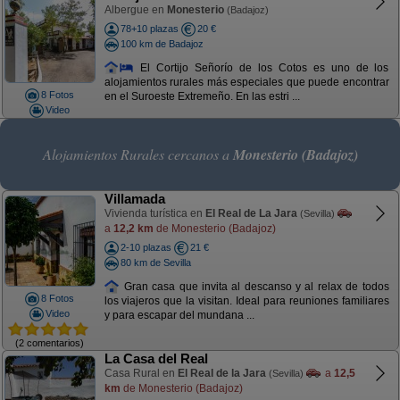
Albergue en
Monesterio
(Badajoz)
78+10 plazas
20 €
100 km de Badajoz
El Cortijo Señorío de los Cotos es uno de los
alojamientos rurales más especiales que puede encontrar
8 Fotos
en el Suroeste Extremeño. En las estri ...
Video
Alojamientos Rurales cercanos a
Monesterio (Badajoz)
Villamada
Vivienda turística en
El Real de La Jara
(Sevilla)
a
12,2 km
de Monesterio (Badajoz)
2-10 plazas
21 €
80 km de Sevilla
Gran casa que invita al descanso y al relax de todos
8 Fotos
los viajeros que la visitan. Ideal para reuniones familiares
Video
y para escapar del mundana ...
(2 comentarios)
La Casa del Real
Casa Rural en
El Real de la Jara
a
12,5
(Sevilla)
km
de Monesterio (Badajoz)