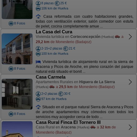
8 plazas
25 €
106 km de Huelva
Casa reformada con cuatro habitaciones grandes,
todas con ventilación exterior, salón comedor con estufa
8 Fotos
de pelet, cocina completamente amue ...
La Casa del Cura
Vivienda turística en
Corteconcepción
a
(Huelva)
29,2 km
de Monesterio (Badajoz)
2-15+2 plazas
21 €
100 km de Huelva
Vivienda turística de alojamiento rural en la sierra de
Aracena y Picos de Aroche, en pleno corazón del parque
8 Fotos
natural está situado el bonit ...
Casa Carmela
Apartamentos Rurales en
Higuera de La Sierra
a
29,5 km
de Monesterio (Badajoz)
(Huelva)
2+2 plazas
30 €
97 km de Huelva
Situado en el parque natural Sierra de Aracena y Picos
de aroche apartamentos muy cómodos con todos los
8 Fotos
servicios muy acogedor cerca de todo ...
Casa Rural Finca El Tornero III
Casa Rural en
Aracena
a
32 km
de
(Huelva)
Monesterio (Badajoz)