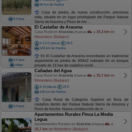
90 km de Huelva
Casa de piedra, de nueva construcción, preciosas
vista, situada en un lugar privilegiado del Parque Natural
8 Fotos
Sierra de Aracena y Picos de Aro ...
El Castañar de Aracena
Casa Rural en
Aracena
a
35,3 km
de
(Huelva)
Monesterio (Badajoz)
6-12+2 plazas
39 €
105 km de Huelva
En El Castañar de Aracena encontrarás un tradicional
8 Fotos
alojamiento de piedra de 300m2 rodeado de un bosque
Video
privado de 15 has de castaños ecoló ...
Cañadas del Agua
Casa Rural en
Aracena
a
35,7 km
de
(Huelva)
Monesterio (Badajoz)
6-10 plazas
25 €
100 km de Huelva
Casa Rural de Categoria Superior en finca de
castaños dentro del Parque Natural Sierra de Aracena y
8 Fotos
Picos de Aroche. Nueva construcción de m ...
Apartamentos Rurales Finca La Media
Legua
Apartamentos Rurales en
Aracena
a
(Huelva)
35,7 km
de Monesterio (Badajoz)