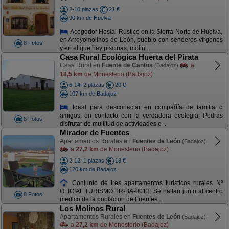
2-10 plazas
21 €
90 km de Huelva
Acogedor Hostal Rústico en la Sierra Norte de Huelva,
en Arroyomolinos de León, pueblo con senderos vírgenes
8 Fotos
y en el que hay piscinas, molin ...
Casa Rural Ecológica Huerta del Pirata
Casa Rural en
Fuente de Cantos
a
(Badajoz)
18,5 km
de Monesterio (Badajoz)
6-14+2 plazas
20 €
107 km de Badajoz
Ideal para desconectar en compañía de familia o
amigos, en contacto con la verdadera ecologia. Podras
8 Fotos
disfrutar de multitud de actividades e ...
Mirador de Fuentes
Apartamentos Rurales en
Fuentes de León
(Badajoz)
a
27,2 km
de Monesterio (Badajoz)
2-12+1 plazas
18 €
120 km de Badajoz
Conjunto de tres apartamentos turisticos rurales Nº
OFICIAL TURISMO TR-BA-0013. Se hallan junto al centro
8 Fotos
medico de la poblacion de Fuentes ...
Los Molinos Rural
Apartamentos Rurales en
Fuentes de León
(Badajoz)
a
27,2 km
de Monesterio (Badajoz)