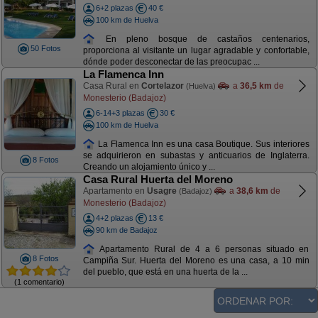
6+2 plazas
40 €
100 km de Huelva
En pleno bosque de castaños centenarios,
50 Fotos
proporciona al visitante un lugar agradable y confortable,
dónde poder desconectar de las preocupac ...
La Flamenca Inn
Casa Rural en
Cortelazor
a
36,5 km
de
(Huelva)
Monesterio (Badajoz)
6-14+3 plazas
30 €
100 km de Huelva
La Flamenca Inn es una casa Boutique. Sus interiores
se adquirieron en subastas y anticuarios de Inglaterra.
8 Fotos
Creando un alojamiento único y ...
Casa Rural Huerta del Moreno
Apartamento en
Usagre
a
38,6 km
de
(Badajoz)
Monesterio (Badajoz)
4+2 plazas
13 €
90 km de Badajoz
Apartamento Rural de 4 a 6 personas situado en
8 Fotos
Campiña Sur. Huerta del Moreno es una casa, a 10 min
del pueblo, que está en una huerta de la ...
(1 comentario)