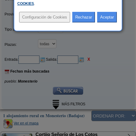
COOKIES
.
Provincias/Islas:
Tipo alquiler:
Plazas:
X
Entrada:
Salida:
Fechas más buscadas
pueblo:
Monesterio
MÁS FILTROS
1 alojamiento rural en Monesterio (Badajoz)
Ver en el mapa
Cortijo Señorío de Los Cotos