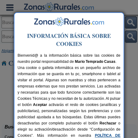
INFORMACIÓN BÁSICA SOBRE
COOKIES
Alojamientos
>
Andalucía
>
Huelva
> Cala
Bienvenid@ a la información básica sobre las cookies de
Casas Rurales cerca de Cala
nuestro portal responsabilidad de
Mario Temprado Casas
.
Una cookie o galleta informática es un pequeño archivo de
información que se guarda en tu pc, smartphone o tablet al
visitar el portal. Algunas son nuestras y otras pertenecen a
empresas externas que nos prestan servicios. Las activadas
y necesarias para que todo funcione correctamente son las
Cookies Técnicas y no necesitan de tu autorización. Al pulsar
rs.
el botón
Aceptar
activarás el resto de cookies (analíticas y
 €
Casa Mirador Los Bravos
4+1 pers.
publicitarias), personalizadas según tus preferencias y con
37 €
Aroche (Huelva)
desde
publicidad ajustada a tus búsquedas. Estas últimas puedes
desactivarlas por completo pulsando el botón
Rechazar
o
Buscar
elegir su activación/desactivación desde “Configuración de
Cookies”. Más información en nuestra
POLÍTICA DE
Comunidades: