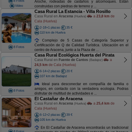
8 Fotos
Aroche, rodeadas de castaños y alcornoques. Están
Video
construidas con piedras de terreno y ...
Casa Rural La Estancia - Villa Rosillo
Casa Rural en
Aracena
a
23,8 km
de
(Huelva)
Cala (Huelva)
2-18+1 plazas
35 €
110 km de Huelva
Complejo de 5 Casas de Categoría Superior y
Certificación de Q de Calidad Turística. Ubicación en el
8 Fotos
centro de Aracena, junto a la Plaza de ...
Casa Rural Ecológica Huerta del Pirata
Casa Rural en
Fuente de Cantos
a
(Badajoz)
24,5 km
de Cala (Huelva)
6-14+2 plazas
20 €
107 km de Badajoz
Ideal para desconectar en compañía de familia o
amigos, en contacto con la verdadera ecologia. Podras
8 Fotos
disfrutar de multitud de actividades e ...
El Castañar de Aracena
Casa Rural en
Aracena
a
25,4 km
de
(Huelva)
Cala (Huelva)
6-12+2 plazas
39 €
105 km de Huelva
En El Castañar de Aracena encontrarás un tradicional
8 Fotos