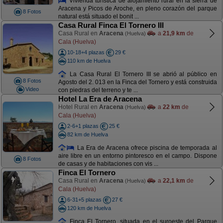
Vivienda turística de alojamiento rural en la sierra de
Aracena y Picos de Aroche, en pleno corazón del parque
8 Fotos
natural está situado el bonit ...
Casa Rural Finca El Tornero III
Casa Rural en
Aracena
a
21,9 km
de
(Huelva)
Cala (Huelva)
10-18+4 plazas
29 €
110 km de Huelva
La Casa Rural El Tornero III se abrió al público en
8 Fotos
Agosto del 2. 013 en la Finca del Tornero y está construida
Video
con piedras del terreno y te ...
Hotel La Era de Aracena
Hotel Rural en
Aracena
a
22 km
de
(Huelva)
Cala (Huelva)
2-6+1 plazas
25 €
82 km de Huelva
La Era de Aracena ofrece piscina de temporada al
aire libre en un entorno pintoresco en el campo. Dispone
8 Fotos
de casas y de habitaciones con vis ...
Finca El Tornero
Casa Rural en
Aracena
a
22,1 km
de
(Huelva)
Cala (Huelva)
6-31+5 plazas
27 €
120 km de Huelva
Finca El Tornero, situada en el suroeste del Parque