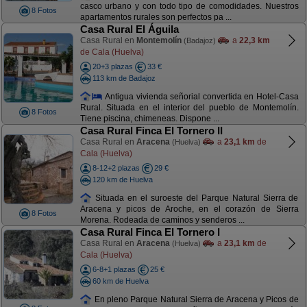
casco urbano y con todo tipo de comodidades. Nuestros
8 Fotos
apartamentos rurales son perfectos pa ...
Casa Rural El Águila
Casa Rural en
Montemolín
a
22,3 km
(Badajoz)
de Cala (Huelva)
20+3 plazas
33 €
113 km de Badajoz
Antigua vivienda señorial convertida en Hotel-Casa
Rural. Situada en el interior del pueblo de Montemolín.
8 Fotos
Tiene piscina, chimeneas. Dispone ...
Casa Rural Finca El Tornero II
Casa Rural en
Aracena
a
23,1 km
de
(Huelva)
Cala (Huelva)
8-12+2 plazas
29 €
120 km de Huelva
Situada en el suroeste del Parque Natural Sierra de
Aracena y picos de Aroche, en el corazón de Sierra
8 Fotos
Morena. Rodeada de caminos y senderos ...
Casa Rural Finca El Tornero I
Casa Rural en
Aracena
a
23,1 km
de
(Huelva)
Cala (Huelva)
6-8+1 plazas
25 €
60 km de Huelva
En pleno Parque Natural Sierra de Aracena y Picos de