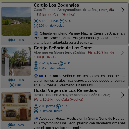
Cortijo Los Bogonales
Casa Rural en
Arroyomolinos de León
(Huelva)
a
7,5 km
de Cala (Huelva)
6-12+1 plazas
30 €
100 km de Huelva
Situada en pleno Parque Natural Sierra de Aracena y
Picos de Aroche, entre Arroyomolinos y Cala. Tiene en
8 Fotos
planta baja, adaptada para discapa ...
Cortijo Señorío de Los Cotos
Albergue en
Monesterio
a
10,7 km
de
(Badajoz)
Cala (Huelva)
78+10 plazas
20 €
100 km de Badajoz
El Cortijo Señorío de los Cotos es uno de los
8 Fotos
alojamientos rurales más especiales que puede encontrar
Video
en el Suroeste Extremeño. En las estri ...
Hostal Virgen de Los Remedios
Hostal Rural en
Arroyomolinos de León
(Huelva)
a
10,9 km
de Cala (Huelva)
2-10 plazas
21 €
90 km de Huelva
Acogedor Hostal Rústico en la Sierra Norte de Huelva,
en Arroyomolinos de León, pueblo con senderos vírgenes
8 Fotos
y en el que hay piscinas, molin ...