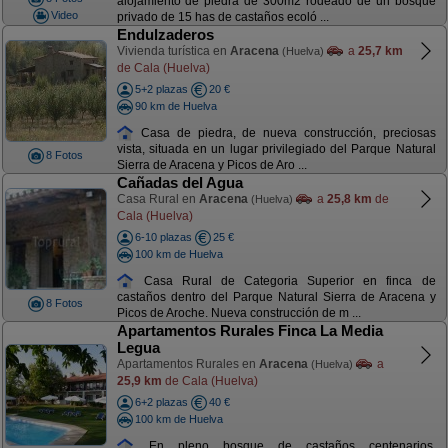
alojamiento de piedra de 300m2 rodeado de un bosque
Video
privado de 15 has de castaños ecoló ...
Endulzaderos
Vivienda turística en
Aracena
a
25,7 km
(Huelva)
de Cala (Huelva)
5+2 plazas
20 €
90 km de Huelva
Casa de piedra, de nueva construcción, preciosas
vista, situada en un lugar privilegiado del Parque Natural
8 Fotos
Sierra de Aracena y Picos de Aro ...
Cañadas del Agua
Casa Rural en
Aracena
a
25,8 km
de
(Huelva)
Cala (Huelva)
6-10 plazas
25 €
100 km de Huelva
Casa Rural de Categoria Superior en finca de
castaños dentro del Parque Natural Sierra de Aracena y
8 Fotos
Picos de Aroche. Nueva construcción de m ...
Apartamentos Rurales Finca La Media
Legua
Apartamentos Rurales en
Aracena
a
(Huelva)
25,9 km
de Cala (Huelva)
6+2 plazas
40 €
100 km de Huelva
En pleno bosque de castaños centenarios,