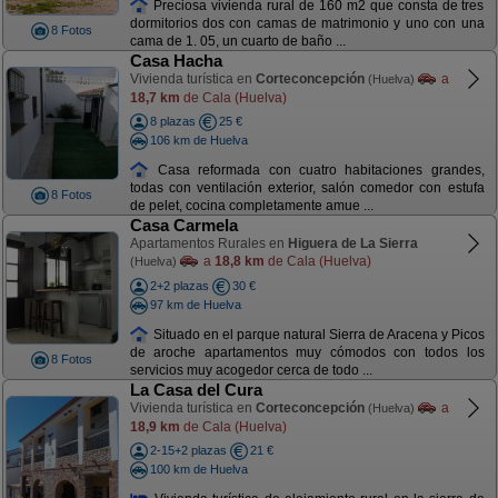
Preciosa vivienda rural de 160 m2 que consta de tres
dormitorios dos con camas de matrimonio y uno con una
8 Fotos
cama de 1. 05, un cuarto de baño ...
Casa Hacha
Vivienda turística en
Corteconcepción
a
(Huelva)
18,7 km
de Cala (Huelva)
8 plazas
25 €
106 km de Huelva
Casa reformada con cuatro habitaciones grandes,
todas con ventilación exterior, salón comedor con estufa
8 Fotos
de pelet, cocina completamente amue ...
Casa Carmela
Apartamentos Rurales en
Higuera de La Sierra
a
18,8 km
de Cala (Huelva)
(Huelva)
2+2 plazas
30 €
97 km de Huelva
Situado en el parque natural Sierra de Aracena y Picos
de aroche apartamentos muy cómodos con todos los
8 Fotos
servicios muy acogedor cerca de todo ...
La Casa del Cura
Vivienda turística en
Corteconcepción
a
(Huelva)
18,9 km
de Cala (Huelva)
2-15+2 plazas
21 €
100 km de Huelva