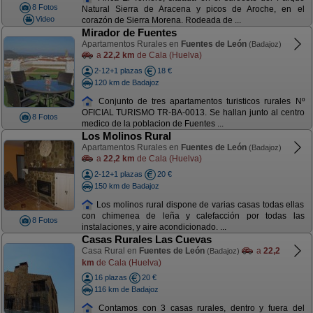
8 Fotos
Natural Sierra de Aracena y picos de Aroche, en el
Video
corazón de Sierra Morena. Rodeada de ...
Mirador de Fuentes
Apartamentos Rurales en
Fuentes de León
(Badajoz)
a
22,2 km
de Cala (Huelva)
2-12+1 plazas
18 €
120 km de Badajoz
Conjunto de tres apartamentos turisticos rurales Nº
OFICIAL TURISMO TR-BA-0013. Se hallan junto al centro
8 Fotos
medico de la poblacion de Fuentes ...
Los Molinos Rural
Apartamentos Rurales en
Fuentes de León
(Badajoz)
a
22,2 km
de Cala (Huelva)
2-12+1 plazas
20 €
150 km de Badajoz
Los molinos rural dispone de varias casas todas ellas
con chimenea de leña y calefacción por todas las
8 Fotos
instalaciones, y aire acondicionado. ...
Casas Rurales Las Cuevas
Casa Rural en
Fuentes de León
a
22,2
(Badajoz)
km
de Cala (Huelva)
16 plazas
20 €
116 km de Badajoz
Contamos con 3 casas rurales, dentro y fuera del