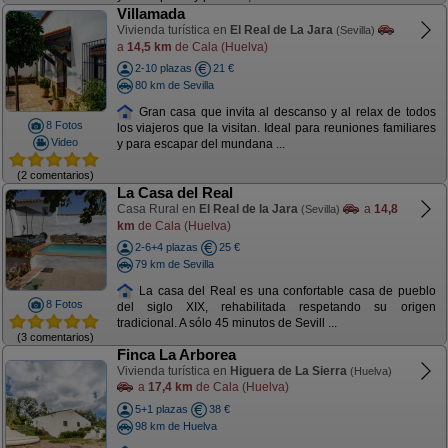
Villamada
Vivienda turística en
El Real de La Jara
(Sevilla)
a
14,5 km
de Cala (Huelva)
2-10 plazas
21 €
80 km de Sevilla
Gran casa que invita al descanso y al relax de todos
8 Fotos
los viajeros que la visitan. Ideal para reuniones familiares
Video
y para escapar del mundana ...
(2 comentarios)
La Casa del Real
Casa Rural en
El Real de la Jara
a
14,8
(Sevilla)
km
de Cala (Huelva)
2-6+4 plazas
25 €
79 km de Sevilla
La casa del Real es una confortable casa de pueblo
8 Fotos
del siglo XIX, rehabilitada respetando su origen
tradicional. A sólo 45 minutos de Sevill ...
(3 comentarios)
Finca La Arborea
Vivienda turística en
Higuera de La Sierra
(Huelva)
a
17,4 km
de Cala (Huelva)
5+1 plazas
38 €
98 km de Huelva