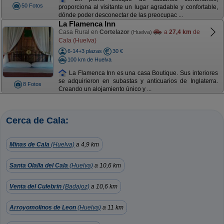
50 Fotos
proporciona al visitante un lugar agradable y confortable,
dónde poder desconectar de las preocupac ...
La Flamenca Inn
Casa Rural en
Cortelazor
a
27,4 km
de
(Huelva)
Cala (Huelva)
6-14+3 plazas
30 €
100 km de Huelva
La Flamenca Inn es una casa Boutique. Sus interiores
se adquirieron en subastas y anticuarios de Inglaterra.
8 Fotos
Creando un alojamiento único y ...
Cerca de Cala:
Minas de Cala
(Huelva)
a 4,9 km
Santa Olalla del Cala
(Huelva)
a 10,6 km
Venta del Culebrin
(Badajoz)
a 10,6 km
Arroyomolinos de Leon
(Huelva)
a 11 km