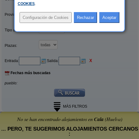
COOKIES
.
Provincias/Islas:
Tipo alquiler:
Plazas:
X
Entrada:
Salida:
Fechas más buscadas
pueblo:
MÁS FILTROS
No se han encontrado alojamientos en
Cala
(Huelva)
... PERO, TE SUGERIMOS ALOJAMIENTOS CERCANOS
: