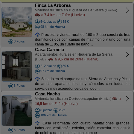
Finca La Arborea
Vivienda turística en
Higuera de La Sierra
(Huelva)
a
7,4 km
de Zufre (Huelva)
5+1 plazas
38 €
98 km de Huelva
Preciosa vivienda rural de 160 m2 que consta de tres
dormitorios dos con camas de matrimonio y uno con una
8 Fotos
cama de 1. 05, un cuarto de baño ...
Casa Carmela
Apartamentos Rurales en
Higuera de La Sierra
a
9,6 km
de Zufre (Huelva)
(Huelva)
2+2 plazas
30 €
97 km de Huelva
Situado en el parque natural Sierra de Aracena y Picos
de aroche apartamentos muy cómodos con todos los
8 Fotos
servicios muy acogedor cerca de todo ...
Casa Hacha
Vivienda turística en
Corteconcepción
a
(Huelva)
16,5 km
de Zufre (Huelva)
8 plazas
25 €
106 km de Huelva
Casa reformada con cuatro habitaciones grandes,
todas con ventilación exterior, salón comedor con estufa
8 Fotos
de pelet, cocina completamente amue ...