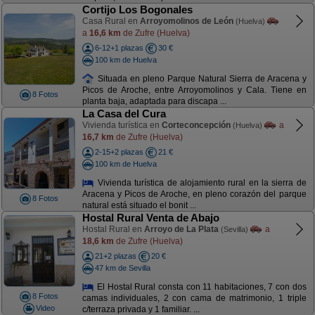
Cortijo Los Bogonales
Casa Rural en
Arroyomolinos de León
(Huelva)
a
16,6 km
de Zufre (Huelva)
6-12+1 plazas
30 €
100 km de Huelva
Situada en pleno Parque Natural Sierra de Aracena y
Picos de Aroche, entre Arroyomolinos y Cala. Tiene en
8 Fotos
planta baja, adaptada para discapa ...
La Casa del Cura
Vivienda turística en
Corteconcepción
a
(Huelva)
16,7 km
de Zufre (Huelva)
2-15+2 plazas
21 €
100 km de Huelva
Vivienda turística de alojamiento rural en la sierra de
Aracena y Picos de Aroche, en pleno corazón del parque
8 Fotos
natural está situado el bonit ...
Hostal Rural Venta de Abajo
Hostal Rural en
Arroyo de La Plata
a
(Sevilla)
18,6 km
de Zufre (Huelva)
21+2 plazas
20 €
47 km de Sevilla
El Hostal Rural consta con 11 habitaciones, 7 con dos
8 Fotos
camas individuales, 2 con cama de matrimonio, 1 triple
Video
c/terraza privada y 1 familiar. ...