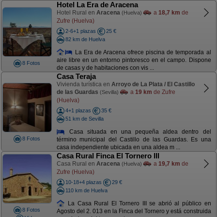
Hotel La Era de Aracena
Hotel Rural en
Aracena
a
18,7 km
de
(Huelva)
Zufre (Huelva)
2-6+1 plazas
25 €
82 km de Huelva
La Era de Aracena ofrece piscina de temporada al
aire libre en un entorno pintoresco en el campo. Dispone
8 Fotos
de casas y de habitaciones con vis ...
Casa Teraja
Vivienda turística en
Arroyo de La Plata / El Castillo
de las Guardas
a
19 km
de Zufre
(Sevilla)
(Huelva)
4+1 plazas
35 €
51 km de Sevilla
Casa situada en una pequeña aldea dentro del
8 Fotos
término municipal del Castillo de las Guardas. Es una
casa independiente ubicada en una aldea m ...
Casa Rural Finca El Tornero III
Casa Rural en
Aracena
a
19,7 km
de
(Huelva)
Zufre (Huelva)
10-18+4 plazas
29 €
110 km de Huelva
La Casa Rural El Tornero III se abrió al público en
8 Fotos
Agosto del 2. 013 en la Finca del Tornero y está construida