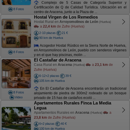
Complejo de 5 Casas de Categoría Superior y
Certificación de Q de Calidad Turística. Ubicación en el
8 Fotos
centro de Aracena, junto a la Plaza de ...
Hostal Virgen de Los Remedios
Hostal Rural en
Arroyomolinos de León
(Huelva)
a
22,4 km
de Zufre (Huelva)
2-10 plazas
21 €
90 km de Huelva
Acogedor Hostal Rústico en la Sierra Norte de Huelva,
en Arroyomolinos de León, pueblo con senderos vírgenes
8 Fotos
y en el que hay piscinas, molin ...
El Castañar de Aracena
Casa Rural en
Aracena
a
23,1 km
de
(Huelva)
Zufre (Huelva)
6-12+2 plazas
39 €
105 km de Huelva
En El Castañar de Aracena encontrarás un tradicional
8 Fotos
alojamiento de piedra de 300m2 rodeado de un bosque
Video
privado de 15 has de castaños ecoló ...
Apartamentos Rurales Finca La Media
Legua
Apartamentos Rurales en
Aracena
a
(Huelva)
23,8 km
de Zufre (Huelva)
6+2 plazas
40 €
100 km de Huelva