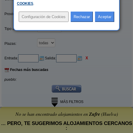
COOKIES
.
Provincias/Islas:
Tipo alquiler:
Plazas:
X
Entrada:
Salida:
Fechas más buscadas
pueblo:
MÁS FILTROS
No se han encontrado alojamientos en
Zufre
(Huelva)
... PERO, TE SUGERIMOS ALOJAMIENTOS CERCANOS
: