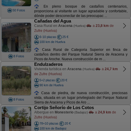
En pleno bosque de castaños centenarios,
50 Fotos
proporciona al visitante un lugar agradable y confortable,
dónde poder desconectar de las preocupac ...
Cañadas del Agua
Casa Rural en
Aracena
a
23,8 km
de
(Huelva)
Zufre (Huelva)
6-10 plazas
25 €
100 km de Huelva
Casa Rural de Categoria Superior en finca de
castaños dentro del Parque Natural Sierra de Aracena y
8 Fotos
Picos de Aroche. Nueva construcción de m ...
Endulzaderos
Vivienda turística en
Aracena
a
24,7 km
(Huelva)
de Zufre (Huelva)
5+2 plazas
20 €
90 km de Huelva
Casa de piedra, de nueva construcción, preciosas
vista, situada en un lugar privilegiado del Parque Natural
8 Fotos
Sierra de Aracena y Picos de Aro ...
Cortijo Señorío de Los Cotos
Albergue en
Monesterio
a
24,9 km
de
(Badajoz)
Zufre (Huelva)
78+10 plazas
20 €
100 km de Badajoz