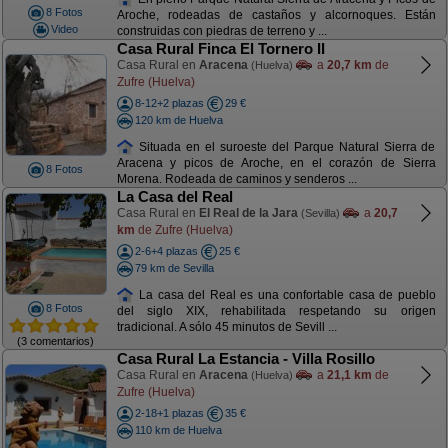
8 Fotos
Aroche, rodeadas de castaños y alcornoques. Están
Video
construidas con piedras de terreno y ...
Casa Rural Finca El Tornero II
Casa Rural en
Aracena
a
20,7 km
de
(Huelva)
Zufre (Huelva)
8-12+2 plazas
29 €
120 km de Huelva
Situada en el suroeste del Parque Natural Sierra de
Aracena y picos de Aroche, en el corazón de Sierra
8 Fotos
Morena. Rodeada de caminos y senderos ...
La Casa del Real
Casa Rural en
El Real de la Jara
a
20,7
(Sevilla)
km
de Zufre (Huelva)
2-6+4 plazas
25 €
79 km de Sevilla
La casa del Real es una confortable casa de pueblo
8 Fotos
del siglo XIX, rehabilitada respetando su origen
tradicional. A sólo 45 minutos de Sevill ...
(3 comentarios)
Casa Rural La Estancia - Villa Rosillo
Casa Rural en
Aracena
a
21,1 km
de
(Huelva)
Zufre (Huelva)
2-18+1 plazas
35 €
110 km de Huelva