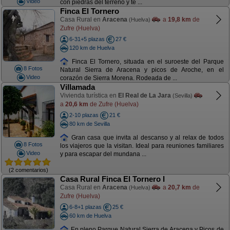
Video
con piedras del terreno y te ...
Finca El Tornero
Casa Rural en
Aracena
a
19,8 km
de
(Huelva)
Zufre (Huelva)
6-31+5 plazas
27 €
120 km de Huelva
Finca El Tornero, situada en el suroeste del Parque
8 Fotos
Natural Sierra de Aracena y picos de Aroche, en el
Video
corazón de Sierra Morena. Rodeada de ...
Villamada
Vivienda turística en
El Real de La Jara
(Sevilla)
a
20,6 km
de Zufre (Huelva)
2-10 plazas
21 €
80 km de Sevilla
Gran casa que invita al descanso y al relax de todos
8 Fotos
los viajeros que la visitan. Ideal para reuniones familiares
Video
y para escapar del mundana ...
(2 comentarios)
Casa Rural Finca El Tornero I
Casa Rural en
Aracena
a
20,7 km
de
(Huelva)
Zufre (Huelva)
6-8+1 plazas
25 €
60 km de Huelva
En pleno Parque Natural Sierra de Aracena y Picos de