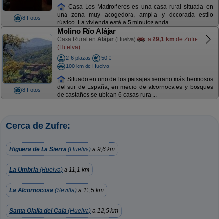
Casa Los Madroñeros es una casa rural situada en
una zona muy acogedora, amplia y decorada estilo
8 Fotos
rústico. La vivienda está a 5 minutos anda ...
Molino Río Alájar
Casa Rural en
Alájar
a
29,1 km
de Zufre
(Huelva)
(Huelva)
2-6 plazas
50 €
100 km de Huelva
Situado en uno de los paisajes serrano más hermosos
del sur de España, en medio de alcornocales y bosques
8 Fotos
de castaños se ubican 6 casas rura ...
Cerca de Zufre:
Higuera de La Sierra
(Huelva)
a 9,6 km
La Umbria
(Huelva)
a 11,1 km
La Alcornocosa
(Sevilla)
a 11,5 km
Santa Olalla del Cala
(Huelva)
a 12,5 km