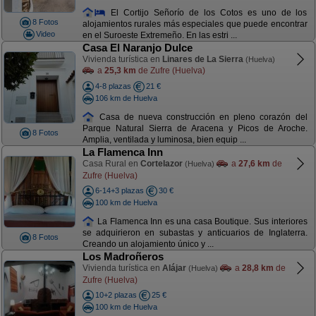
El Cortijo Señorío de los Cotos es uno de los
8 Fotos
alojamientos rurales más especiales que puede encontrar
Video
en el Suroeste Extremeño. En las estri ...
Casa El Naranjo Dulce
Vivienda turística en
Linares de La Sierra
(Huelva)
a
25,3 km
de Zufre (Huelva)
4-8 plazas
21 €
106 km de Huelva
Casa de nueva construcción en pleno corazón del
Parque Natural Sierra de Aracena y Picos de Aroche.
8 Fotos
Amplia, ventilada y luminosa, bien equip ...
La Flamenca Inn
Casa Rural en
Cortelazor
a
27,6 km
de
(Huelva)
Zufre (Huelva)
6-14+3 plazas
30 €
100 km de Huelva
La Flamenca Inn es una casa Boutique. Sus interiores
se adquirieron en subastas y anticuarios de Inglaterra.
8 Fotos
Creando un alojamiento único y ...
Los Madroñeros
Vivienda turística en
Alájar
a
28,8 km
de
(Huelva)
Zufre (Huelva)
10+2 plazas
25 €
100 km de Huelva