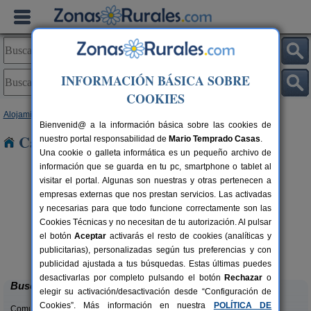
INFORMACIÓN BÁSICA SOBRE
COOKIES
Alojamientos
>
Andalucía
>
Huelva
> Zufre
Bienvenid@ a la información básica sobre las cookies de
Casas Rurales cerca de Zufre
nuestro portal responsabilidad de
Mario Temprado Casas
.
Una cookie o galleta informática es un pequeño archivo de
información que se guarda en tu pc, smartphone o tablet al
visitar el portal. Algunas son nuestras y otras pertenecen a
empresas externas que nos prestan servicios. Las activadas
y necesarias para que todo funcione correctamente son las
Cookies Técnicas y no necesitan de tu autorización. Al pulsar
rs.
el botón
Aceptar
activarás el resto de cookies (analíticas y
 €
Casa Mirador Los Bravos
4+1 pers.
publicitarias), personalizadas según tus preferencias y con
37 €
Aroche (Huelva)
desde
publicidad ajustada a tus búsquedas. Estas últimas puedes
desactivarlas por completo pulsando el botón
Rechazar
o
Buscar
elegir su activación/desactivación desde “Configuración de
Cookies”. Más información en nuestra
POLÍTICA DE
Comunidades: