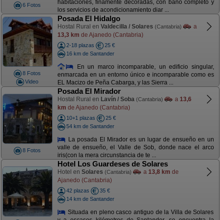
habitaciones, finamente decoradas, con baño completo y
6 Fotos
los servicios de acondicionamiento diar ...
Posada El Hidalgo
Hostal Rural en
Valdecilla / Solares
a
(Cantabria)
13,3 km
de Ajanedo (Cantabria)
2-18 plazas
25 €
16 km de Santander
En un marco incomparable, un edificio singular,
8 Fotos
enmarcada en un entorno único e incomparable como es
Video
EL Macizo de Peña Cabarga, y las Sierra ...
Posada El Mirador
Hostal Rural en
Lavín / Soba
a
13,6
(Cantabria)
km
de Ajanedo (Cantabria)
10+1 plazas
25 €
54 km de Santander
La posada El Mirador es un lugar de ensueño en un
valle de ensueño, el Valle de Sob, donde nace el arco
8 Fotos
iris(con la mera circunstancia de te ...
Hotel Los Guardeses de Solares
Hotel en
Solares
a
13,8 km
de
(Cantabria)
Ajanedo (Cantabria)
42 plazas
35 €
14 km de Santander
Situada en pleno casco antiguo de la Villa de Solares