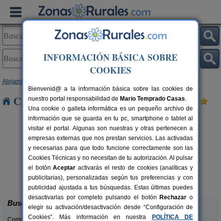
INFORMACIÓN BÁSICA SOBRE
COOKIES
Alojamientos
>
Cantabria
> Ajanedo
Bienvenid@ a la información básica sobre las cookies de
Casas Rurales cerca de Ajanedo
nuestro portal responsabilidad de
Mario Temprado Casas
.
Una cookie o galleta informática es un pequeño archivo de
información que se guarda en tu pc, smartphone o tablet al
visitar el portal. Algunas son nuestras y otras pertenecen a
empresas externas que nos prestan servicios. Las activadas
y necesarias para que todo funcione correctamente son las
Cookies Técnicas y no necesitan de tu autorización. Al pulsar
el botón
Aceptar
activarás el resto de cookies (analíticas y
Casa Rural Campoo
rs.
33+1 pers.
publicitarias), personalizadas según tus preferencias y con
 €
24 €
Naveda (Cantabria)
desde
publicidad ajustada a tus búsquedas. Estas últimas puedes
desactivarlas por completo pulsando el botón
Rechazar
o
Buscar
elegir su activación/desactivación desde “Configuración de
Cookies”. Más información en nuestra
POLÍTICA DE
Comunidades: