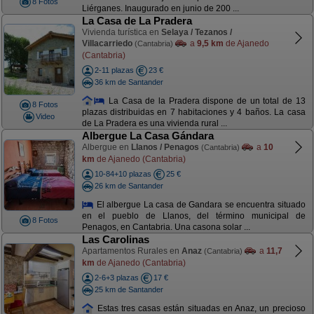
8 Fotos
Liérganes. Inaugurado en junio de 200 ...
La Casa de La Pradera
Vivienda turística en
Selaya / Tezanos /
Villacarriedo
a
9,5 km
de Ajanedo
(Cantabria)
(Cantabria)
2-11 plazas
23 €
36 km de Santander
La Casa de la Pradera dispone de un total de 13
8 Fotos
plazas distribuidas en 7 habitaciones y 4 baños. La casa
Video
de La Pradera es una vivienda rural ...
Albergue La Casa Gándara
Albergue en
Llanos / Penagos
a
10
(Cantabria)
km
de Ajanedo (Cantabria)
10-84+10 plazas
25 €
26 km de Santander
El albergue La casa de Gandara se encuentra situado
en el pueblo de Llanos, del término municipal de
8 Fotos
Penagos, en Cantabria. Una casona solar ...
Las Carolinas
Apartamentos Rurales en
Anaz
a
11,7
(Cantabria)
km
de Ajanedo (Cantabria)
2-6+3 plazas
17 €
25 km de Santander
Estas tres casas están situadas en Anaz, un precioso