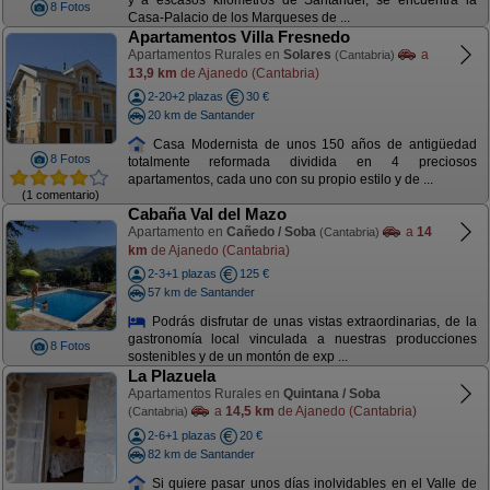
y a escasos kilómetros de Santander, se encuentra la
8 Fotos
Casa-Palacio de los Marqueses de ...
Apartamentos Villa Fresnedo
Apartamentos Rurales en
Solares
a
(Cantabria)
13,9 km
de Ajanedo (Cantabria)
2-20+2 plazas
30 €
20 km de Santander
Casa Modernista de unos 150 años de antigüedad
8 Fotos
totalmente reformada dividida en 4 preciosos
apartamentos, cada uno con su propio estilo y de ...
(1 comentario)
Cabaña Val del Mazo
Apartamento en
Cañedo / Soba
a
14
(Cantabria)
km
de Ajanedo (Cantabria)
2-3+1 plazas
125 €
57 km de Santander
Podrás disfrutar de unas vistas extraordinarias, de la
gastronomía local vinculada a nuestras producciones
8 Fotos
sostenibles y de un montón de exp ...
La Plazuela
Apartamentos Rurales en
Quintana / Soba
a
14,5 km
de Ajanedo (Cantabria)
(Cantabria)
2-6+1 plazas
20 €
82 km de Santander
Si quiere pasar unos días inolvidables en el Valle de