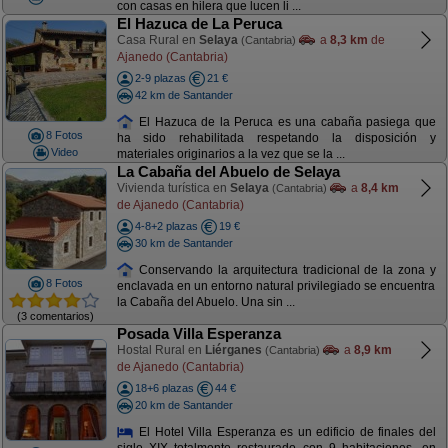
con casas en hilera que lucen li ...
El Hazuca de La Peruca
Casa Rural en
Selaya
a
8,3 km
de
(Cantabria)
Ajanedo (Cantabria)
2-9 plazas
21 €
42 km de Santander
El Hazuca de la Peruca es una cabaña pasiega que
8 Fotos
ha sido rehabilitada respetando la disposición y
Video
materiales originarios a la vez que se la ...
La Cabaña del Abuelo de Selaya
Vivienda turística en
Selaya
a
8,4 km
(Cantabria)
de Ajanedo (Cantabria)
4-8+2 plazas
19 €
30 km de Santander
Conservando la arquitectura tradicional de la zona y
8 Fotos
enclavada en un entorno natural privilegiado se encuentra
la Cabaña del Abuelo. Una sin ...
(3 comentarios)
Posada Villa Esperanza
Hostal Rural en
Liérganes
a
8,9 km
(Cantabria)
de Ajanedo (Cantabria)
18+6 plazas
44 €
20 km de Santander
El Hotel Villa Esperanza es un edificio de finales del