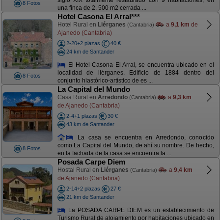
siglo XIX totalmente restaurado con 9 habitaciones, en
8 Fotos
una finca de 2. 500 m2 cerrada ...
Hotel Casona El Arral***
Hotel Rural en
Liérganes
a
9,1 km
de
(Cantabria)
Ajanedo (Cantabria)
2-20+2 plazas
40 €
24 km de Santander
El Hotel Casona El Arral, se encuentra ubicado en el
localidad de liérganes. Edificio de 1884 dentro del
8 Fotos
conjunto hiastórico-artístico de es ...
La Capital del Mundo
Casa Rural en
Arredondo
a
9,3 km
(Cantabria)
de Ajanedo (Cantabria)
2-4+1 plazas
30 €
43 km de Santander
La casa se encuentra en Arredondo, conocido
como La Capital del Mundo, de ahí su nombre. De hecho,
8 Fotos
en la fachada de la casa se encuentra la ...
Posada Carpe Diem
Hostal Rural en
Liérganes
a
9,4 km
(Cantabria)
de Ajanedo (Cantabria)
2-14+2 plazas
27 €
21 km de Santander
La POSADA CARPE DIEM es un establecimiento de
Turismo Rural de alojamiento por habitaciones ubicado en