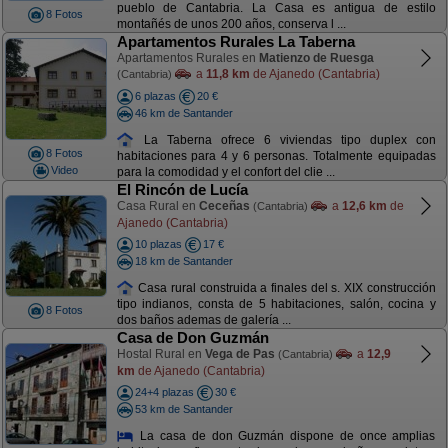
pueblo de Cantabria. La Casa es antigua de estilo
8 Fotos
montañés de unos 200 años, conserva l ...
Apartamentos Rurales La Taberna
Apartamentos Rurales en
Matienzo de Ruesga
a
11,8 km
de Ajanedo (Cantabria)
(Cantabria)
6 plazas
20 €
46 km de Santander
La Taberna ofrece 6 viviendas tipo duplex con
8 Fotos
habitaciones para 4 y 6 personas. Totalmente equipadas
Video
para la comodidad y el confort del clie ...
El Rincón de Lucía
Casa Rural en
Ceceñas
a
12,6 km
de
(Cantabria)
Ajanedo (Cantabria)
10 plazas
17 €
18 km de Santander
Casa rural construida a finales del s. XIX construcción
tipo indianos, consta de 5 habitaciones, salón, cocina y
8 Fotos
dos baños ademas de galería ...
Casa de Don Guzmán
Hostal Rural en
Vega de Pas
a
12,9
(Cantabria)
km
de Ajanedo (Cantabria)
24+4 plazas
30 €
53 km de Santander
La casa de don Guzmán dispone de once amplias