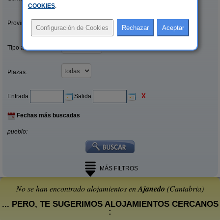
COOKIES
.
Provincias/Islas:
Tipo alquiler:
Plazas:
X
Entrada:
Salida:
Fechas más buscadas
pueblo:
MÁS FILTROS
No se han encontrado alojamientos en
Ajanedo
(Cantabria)
... PERO, TE SUGERIMOS ALOJAMIENTOS CERCANOS
: