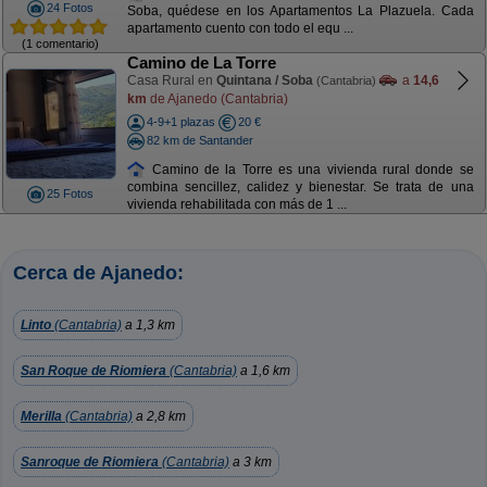
24 Fotos
Soba, quédese en los Apartamentos La Plazuela. Cada
apartamento cuento con todo el equ ...
(1 comentario)
Camino de La Torre
Casa Rural en
Quintana / Soba
a
14,6
(Cantabria)
km
de Ajanedo (Cantabria)
4-9+1 plazas
20 €
82 km de Santander
Camino de la Torre es una vivienda rural donde se
combina sencillez, calidez y bienestar. Se trata de una
25 Fotos
vivienda rehabilitada con más de 1 ...
Cerca de Ajanedo:
Linto
(Cantabria)
a 1,3 km
San Roque de Riomiera
(Cantabria)
a 1,6 km
Merilla
(Cantabria)
a 2,8 km
Sanroque de Riomiera
(Cantabria)
a 3 km