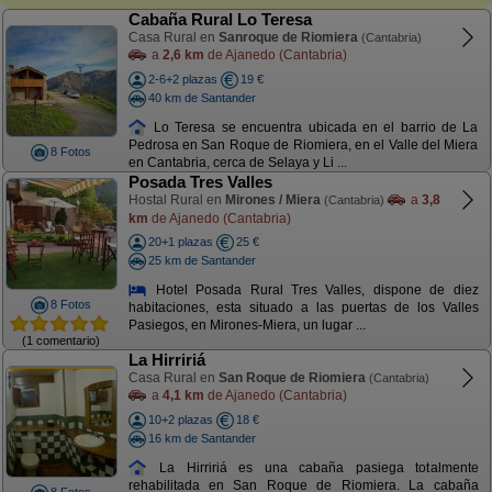
Cabaña Rural Lo Teresa
Casa Rural en
Sanroque de Riomiera
(Cantabria)
a
2,6 km
de Ajanedo (Cantabria)
2-6+2 plazas
19 €
40 km de Santander
Lo Teresa se encuentra ubicada en el barrio de La
Pedrosa en San Roque de Riomiera, en el Valle del Miera
8 Fotos
en Cantabria, cerca de Selaya y Li ...
Posada Tres Valles
Hostal Rural en
Mirones / Miera
a
3,8
(Cantabria)
km
de Ajanedo (Cantabria)
20+1 plazas
25 €
25 km de Santander
Hotel Posada Rural Tres Valles, dispone de diez
8 Fotos
habitaciones, esta situado a las puertas de los Valles
Pasiegos, en Mirones-Miera, un lugar ...
(1 comentario)
La Hirririá
Casa Rural en
San Roque de Riomiera
(Cantabria)
a
4,1 km
de Ajanedo (Cantabria)
10+2 plazas
18 €
16 km de Santander
La Hirririá es una cabaña pasiega totalmente
rehabilitada en San Roque de Riomiera. La cabaña