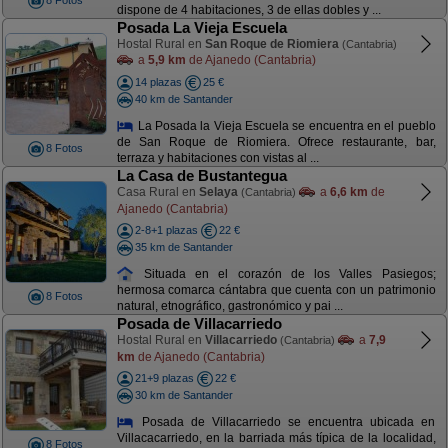
8 Fotos
dispone de 4 habitaciones, 3 de ellas dobles y ...
Posada La Vieja Escuela
Hostal Rural en
San Roque de Riomiera
(Cantabria)
a
5,9 km
de Ajanedo (Cantabria)
14 plazas
25 €
40 km de Santander
La Posada la Vieja Escuela se encuentra en el pueblo
de San Roque de Riomiera. Ofrece restaurante, bar,
8 Fotos
terraza y habitaciones con vistas al ...
La Casa de Bustantegua
Casa Rural en
Selaya
a
6,6 km
de
(Cantabria)
Ajanedo (Cantabria)
2-8+1 plazas
22 €
35 km de Santander
Situada en el corazón de los Valles Pasiegos;
hermosa comarca cántabra que cuenta con un patrimonio
8 Fotos
natural, etnográfico, gastronómico y pai ...
Posada de Villacarriedo
Hostal Rural en
Villacarriedo
a
7,9
(Cantabria)
km
de Ajanedo (Cantabria)
21+9 plazas
22 €
30 km de Santander
Posada de Villacarriedo se encuentra ubicada en
Villacacarriedo, en la barriada más típica de la localidad,
8 Fotos