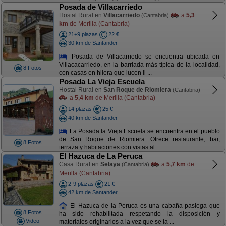
Posada de Villacarriedo
Hostal Rural en
Villacarriedo
a
5,3
(Cantabria)
km
de Merilla (Cantabria)
21+9 plazas
22 €
30 km de Santander
Posada de Villacarriedo se encuentra ubicada en
Villacacarriedo, en la barriada más típica de la localidad,
8 Fotos
con casas en hilera que lucen li ...
Posada La Vieja Escuela
Hostal Rural en
San Roque de Riomiera
(Cantabria)
a
5,4 km
de Merilla (Cantabria)
14 plazas
25 €
40 km de Santander
La Posada la Vieja Escuela se encuentra en el pueblo
de San Roque de Riomiera. Ofrece restaurante, bar,
8 Fotos
terraza y habitaciones con vistas al ...
El Hazuca de La Peruca
Casa Rural en
Selaya
a
5,7 km
de
(Cantabria)
Merilla (Cantabria)
2-9 plazas
21 €
42 km de Santander
El Hazuca de la Peruca es una cabaña pasiega que
8 Fotos
ha sido rehabilitada respetando la disposición y
Video
materiales originarios a la vez que se la ...