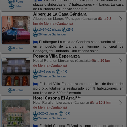
8 Fotos
plazas distribuidas en 7 habitaciones y 4 baños. La casa
Video
de La Pradera es una vivienda rural ...
Albergue La Casa Gándara
Albergue en
Llanos / Penagos
a
9,8
(Cantabria)
km
de Merilla (Cantabria)
10-84+10 plazas
25 €
26 km de Santander
El albergue La casa de Gandara se encuentra situado
en el pueblo de Llanos, del término municipal de
8 Fotos
Penagos, en Cantabria. Una casona solar ...
Posada Villa Esperanza
Hostal Rural en
Liérganes
a
10 km
(Cantabria)
de Merilla (Cantabria)
18+6 plazas
44 €
20 km de Santander
El Hotel Villa Esperanza es un edificio de finales del
siglo XIX totalmente restaurado con 9 habitaciones, en
8 Fotos
una finca de 2. 500 m2 cerrada ...
Hotel Casona El Arral***
Hotel Rural en
Liérganes
a
10,3 km
(Cantabria)
de Merilla (Cantabria)
2-20+2 plazas
40 €
24 km de Santander
El Hotel Casona El Arral, se encuentra ubicado en el