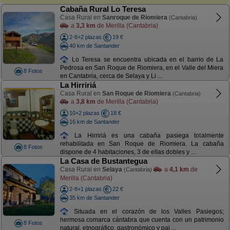
Cabaña Rural Lo Teresa
Casa Rural en
Sanroque de Riomiera
(Cantabria)
a
3,3 km
de Merilla (Cantabria)
2-6+2 plazas
19 €
40 km de Santander
Lo Teresa se encuentra ubicada en el barrio de La
Pedrosa en San Roque de Riomiera, en el Valle del Miera
8 Fotos
en Cantabria, cerca de Selaya y Li ...
La Hirririá
Casa Rural en
San Roque de Riomiera
(Cantabria)
a
3,8 km
de Merilla (Cantabria)
10+2 plazas
18 €
16 km de Santander
La Hirririá es una cabaña pasiega totalmente
rehabilitada en San Roque de Riomiera. La cabaña
8 Fotos
dispone de 4 habitaciones, 3 de ellas dobles y ...
La Casa de Bustantegua
Casa Rural en
Selaya
a
4,1 km
de
(Cantabria)
Merilla (Cantabria)
2-8+1 plazas
22 €
35 km de Santander
Situada en el corazón de los Valles Pasiegos;
hermosa comarca cántabra que cuenta con un patrimonio
8 Fotos
natural, etnográfico, gastronómico y pai ...