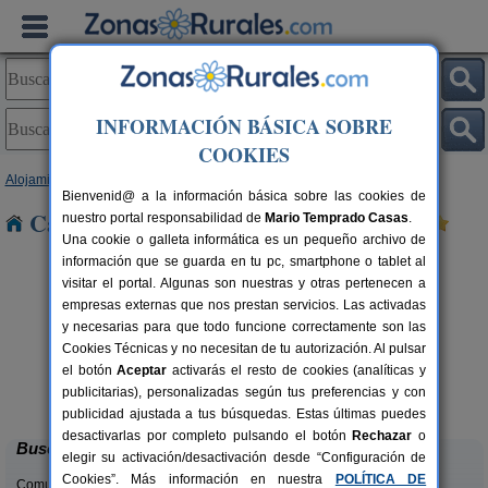
INFORMACIÓN BÁSICA SOBRE
COOKIES
Alojamientos
>
Cantabria
> Merilla
Bienvenid@ a la información básica sobre las cookies de
Casas Rurales cerca de Merilla
nuestro portal responsabilidad de
Mario Temprado Casas
.
Una cookie o galleta informática es un pequeño archivo de
información que se guarda en tu pc, smartphone o tablet al
visitar el portal. Algunas son nuestras y otras pertenecen a
empresas externas que nos prestan servicios. Las activadas
y necesarias para que todo funcione correctamente son las
Cookies Técnicas y no necesitan de tu autorización. Al pulsar
el botón
Aceptar
activarás el resto de cookies (analíticas y
Casa Rural Campoo
rs.
33+1 pers.
publicitarias), personalizadas según tus preferencias y con
 €
24 €
Naveda (Cantabria)
desde
publicidad ajustada a tus búsquedas. Estas últimas puedes
desactivarlas por completo pulsando el botón
Rechazar
o
Buscar
elegir su activación/desactivación desde “Configuración de
Cookies”. Más información en nuestra
POLÍTICA DE
Comunidades: