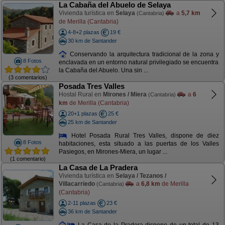
La Cabaña del Abuelo de Selaya
Vivienda turística en
Selaya
a
5,7 km
(Cantabria)
de Merilla (Cantabria)
4-8+2 plazas
19 €
30 km de Santander
Conservando la arquitectura tradicional de la zona y
8 Fotos
enclavada en un entorno natural privilegiado se encuentra
la Cabaña del Abuelo. Una sin ...
(3 comentarios)
Posada Tres Valles
Hostal Rural en
Mirones / Miera
a
6
(Cantabria)
km
de Merilla (Cantabria)
20+1 plazas
25 €
25 km de Santander
Hotel Posada Rural Tres Valles, dispone de diez
8 Fotos
habitaciones, esta situado a las puertas de los Valles
Pasiegos, en Mirones-Miera, un lugar ...
(1 comentario)
La Casa de La Pradera
Vivienda turística en
Selaya / Tezanos /
Villacarriedo
a
6,8 km
de Merilla
(Cantabria)
(Cantabria)
2-11 plazas
23 €
36 km de Santander
La Casa de la Pradera dispone de un total de 13