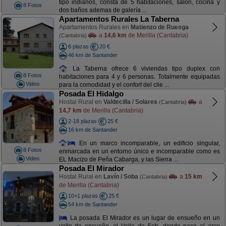
tipo indianos, consta de 5 habitaciones, salón, cocina y
8 Fotos
dos baños ademas de galería ...
Apartamentos Rurales La Taberna
Apartamentos Rurales en
Matienzo de Ruesga
a
14,6 km
de Merilla (Cantabria)
(Cantabria)
6 plazas
20 €
46 km de Santander
La Taberna ofrece 6 viviendas tipo duplex con
8 Fotos
habitaciones para 4 y 6 personas. Totalmente equipadas
Video
para la comodidad y el confort del clie ...
Posada El Hidalgo
Hostal Rural en
Valdecilla / Solares
a
(Cantabria)
14,7 km
de Merilla (Cantabria)
2-18 plazas
25 €
16 km de Santander
En un marco incomparable, un edificio singular,
8 Fotos
enmarcada en un entorno único e incomparable como es
Video
EL Macizo de Peña Cabarga, y las Sierra ...
Posada El Mirador
Hostal Rural en
Lavín / Soba
a
15 km
(Cantabria)
de Merilla (Cantabria)
10+1 plazas
25 €
54 km de Santander
La posada El Mirador es un lugar de ensueño en un