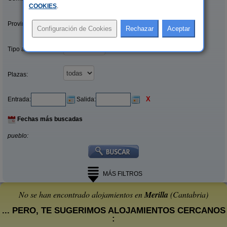
COOKIES
.
Provincias/Islas:
Tipo alquiler:
Plazas:
X
Entrada:
Salida:
Fechas más buscadas
pueblo:
MÁS FILTROS
No se han encontrado alojamientos en
Merilla
(Cantabria)
... PERO, TE SUGERIMOS ALOJAMIENTOS CERCANOS
: