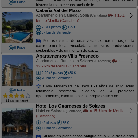
valle de ensueño, el Valle de Sob, donde nace el arco
8 Fotos
iris(con la mera circunstancia de te ...
Cabaña Val del Mazo
Apartamento en
Cañedo / Soba
a
15,1
(Cantabria)
km
de Merilla (Cantabria)
2-3+1 plazas
125 €
57 km de Santander
Podrás disfrutar de unas vistas extraordinarias, de la
gastronomía local vinculada a nuestras producciones
8 Fotos
sostenibles y de un montón de exp ...
Apartamentos Villa Fresnedo
Apartamentos Rurales en
Solares
a
(Cantabria)
15,2 km
de Merilla (Cantabria)
2-20+2 plazas
30 €
20 km de Santander
Casa Modernista de unos 150 años de antigüedad
8 Fotos
totalmente reformada dividida en 4 preciosos
apartamentos, cada uno con su propio estilo y de ...
(1 comentario)
Hotel Los Guardeses de Solares
Hotel en
Solares
a
15,3 km
de Merilla
(Cantabria)
(Cantabria)
42 plazas
35 €
14 km de Santander
Situada en pleno casco antiguo de la Villa de Solares