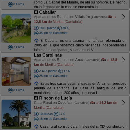
como La Capital del Mundo, de ahí su nombre. De hecho,
8 Fotos
en la fachada de la casa se encuentra la ...
El Caballar
Apartamentos Rurales en
Villafufre
a
(Cantabria)
12,6 km
de Merilla (Cantabria)
18+6 plazas
30 €
35 km de Santander
El Caballar es una casona montañesa reformada en
2005 en la que tenemos cinco viviendas independientes
7 Fotos
totalmente equipadas, situada en el V ...
Las Carolinas
Apartamentos Rurales en
Anaz
a
12,8
(Cantabria)
km
de Merilla (Cantabria)
2-6+3 plazas
17 €
25 km de Santander
Estas tres casas están situadas en Anaz, un precioso
pueblo de Cantabria. La Casa es antigua de estilo
8 Fotos
montañés de unos 200 años, conserva l ...
El Rincón de Lucía
Casa Rural en
Ceceñas
a
14,2 km
de
(Cantabria)
Merilla (Cantabria)
10 plazas
17 €
18 km de Santander
Casa rural construida a finales del s. XIX construcción