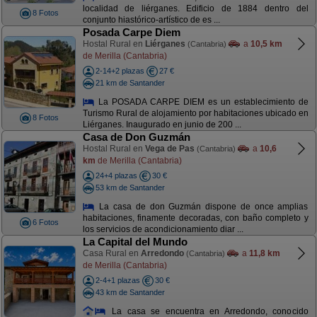
localidad de liérganes. Edificio de 1884 dentro del
8 Fotos
conjunto hiastórico-artístico de es ...
Posada Carpe Diem
Hostal Rural en
Liérganes
a
10,5 km
(Cantabria)
de Merilla (Cantabria)
2-14+2 plazas
27 €
21 km de Santander
La POSADA CARPE DIEM es un establecimiento de
Turismo Rural de alojamiento por habitaciones ubicado en
8 Fotos
Liérganes. Inaugurado en junio de 200 ...
Casa de Don Guzmán
Hostal Rural en
Vega de Pas
a
10,6
(Cantabria)
km
de Merilla (Cantabria)
24+4 plazas
30 €
53 km de Santander
La casa de don Guzmán dispone de once amplias
habitaciones, finamente decoradas, con baño completo y
6 Fotos
los servicios de acondicionamiento diar ...
La Capital del Mundo
Casa Rural en
Arredondo
a
11,8 km
(Cantabria)
de Merilla (Cantabria)
2-4+1 plazas
30 €
43 km de Santander
La casa se encuentra en Arredondo, conocido