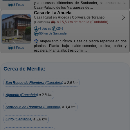
y a escasos kilómetros de Santander, se encuentra la
8 Fotos
Casa-Palacio de los Marqueses de ...
Casa de La Abuela
Casa Rural en
Alceda / Corvera de Toranzo
a
15,5 km
de Merilla (Cantabria)
(Cantabria)
4 plazas
25 €
50 km de Santander
Alojamiento turístico. Casa de piedra repartida en dos
plantas. Planta baja: salón-comedor, cocina, baño y
8 Fotos
escalera. Planta alta: tres dormi ...
Cerca de Merilla:
San Roque de Riomiera
(Cantabria)
a 2,6 km
Ajanedo
(Cantabria)
a 2,8 km
Sanroque de Riomiera
(Cantabria)
a 3,4 km
Linto
(Cantabria)
a 3,8 km