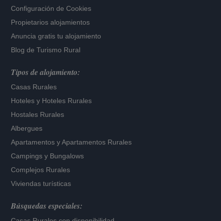
Configuración de Cookies
Propietarios alojamientos
Anuncia gratis tu alojamiento
Blog de Turismo Rural
Tipos de alojamiento:
Casas Rurales
Hoteles
y
Hoteles Rurales
Hostales Rurales
Albergues
Apartamentos
y
Apartamentos Rurales
Campings y Bungalows
Complejos Rurales
Viviendas turísticas
Búsquedas especiales:
Casas Rurales con disponibilidad