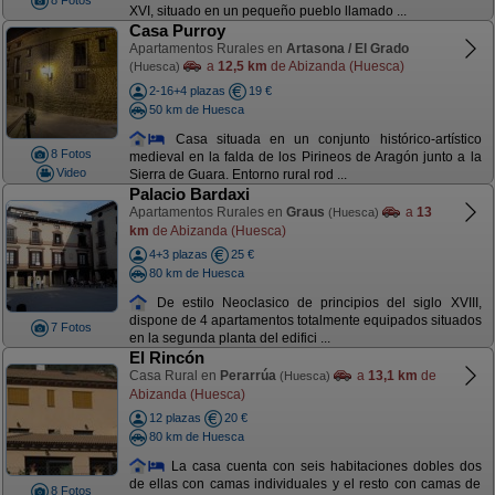
8 Fotos
XVI, situado en un pequeño pueblo llamado ...
Casa Purroy
Apartamentos Rurales en
Artasona / El Grado
a
12,5 km
de Abizanda (Huesca)
(Huesca)
2-16+4 plazas
19 €
50 km de Huesca
Casa situada en un conjunto histórico-artístico
8 Fotos
medieval en la falda de los Pirineos de Aragón junto a la
Video
Sierra de Guara. Entorno rural rod ...
Palacio Bardaxi
Apartamentos Rurales en
Graus
a
13
(Huesca)
km
de Abizanda (Huesca)
4+3 plazas
25 €
80 km de Huesca
De estilo Neoclasico de principios del siglo XVIII,
dispone de 4 apartamentos totalmente equipados situados
7 Fotos
en la segunda planta del edifici ...
El Rincón
Casa Rural en
Perarrúa
a
13,1 km
de
(Huesca)
Abizanda (Huesca)
12 plazas
20 €
80 km de Huesca
La casa cuenta con seis habitaciones dobles dos
de ellas con camas individuales y el resto con camas de
8 Fotos