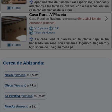
Apartamentos de turismo rural espaciosos, cómodos y
adaptados a las familias jóvenes, con o sin niños, en una
8 Fotos
casa con elementos de la arqui ...
Casa Rural A´Plazeta
Casa Rural en
Radiquero
a
18,3 km
de
(Huesca)
Abizanda (Huesca)
8-10 plazas
16 €
43 km de Huesca
La casa tiene 3 plantas, en la planta baja se ha
habilitado una zona, con chimenea, frigorífico, fregadero y
8 Fotos
tv, dispone de una gran mesa pa ...
Cerca de Abizanda:
Naval
(Huesca)
a 6,5 km
Olson
(Huesca)
a 7 km
La Pardina
(Huesca)
a 8,9 km
Mondot
(Huesca)
a 9 km