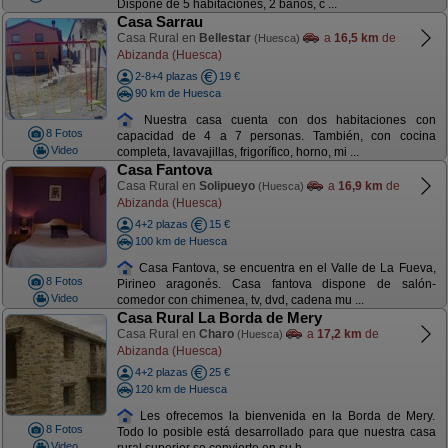
Dispone de 5 habitaciones, 2 baños, c ...
Casa Sarrau
Casa Rural en
Bellestar
a
16,5 km
de
(Huesca)
Abizanda (Huesca)
2-8+4 plazas
19 €
90 km de Huesca
Nuestra casa cuenta con dos habitaciones con
8 Fotos
capacidad de 4 a 7 personas. También, con cocina
Video
completa, lavavajillas, frigorífico, horno, mi ...
Casa Fantova
Casa Rural en
Solipueyo
a
16,9 km
de
(Huesca)
Abizanda (Huesca)
4+2 plazas
15 €
100 km de Huesca
Casa Fantova, se encuentra en el Valle de La Fueva,
8 Fotos
Pirineo aragonés. Casa fantova dispone de salón-
Video
comedor con chimenea, tv, dvd, cadena mu ...
Casa Rural La Borda de Mery
Casa Rural en
Charo
a
17,2 km
de
(Huesca)
Abizanda (Huesca)
4+2 plazas
25 €
120 km de Huesca
Les ofrecemos la bienvenida en la Borda de Mery.
8 Fotos
Todo lo posible está desarrollado para que nuestra casa
Video