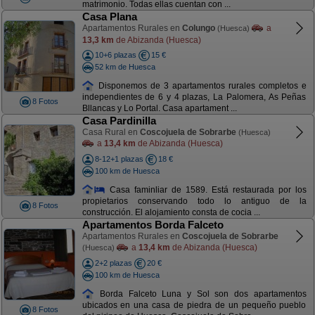
matrimonio. Todas ellas cuentan con ...
Casa Plana
Apartamentos Rurales en
Colungo
a
(Huesca)
13,3 km
de Abizanda (Huesca)
10+6 plazas
15 €
52 km de Huesca
Disponemos de 3 apartamentos rurales completos e
independientes de 6 y 4 plazas, La Palomera, As Peñas
8 Fotos
Bllancas y Lo Portal. Casa apartament ...
Casa Pardinilla
Casa Rural en
Coscojuela de Sobrarbe
(Huesca)
a
13,4 km
de Abizanda (Huesca)
8-12+1 plazas
18 €
100 km de Huesca
Casa faminliar de 1589. Está restaurada por los
propietarios conservando todo lo antiguo de la
8 Fotos
construcción. El alojamiento consta de cocia ...
Apartamentos Borda Falceto
Apartamentos Rurales en
Coscojuela de Sobrarbe
a
13,4 km
de Abizanda (Huesca)
(Huesca)
2+2 plazas
20 €
100 km de Huesca
Borda Falceto Luna y Sol son dos apartamentos
ubicados en una casa de piedra de un pequeño pueblo
8 Fotos