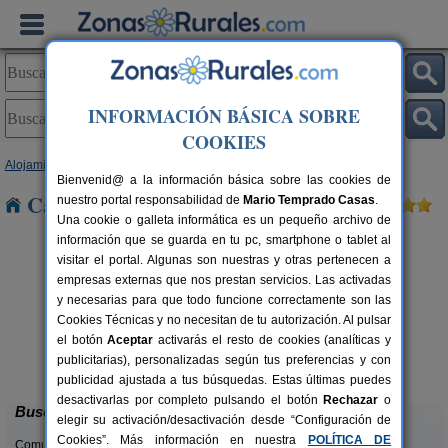
INFORMACIÓN BÁSICA SOBRE
COOKIES
Alojamientos
>
Aragón
>
Huesca
> Abizanda
Bienvenid@ a la información básica sobre las cookies de
Casas Rurales cerca de Abizanda
nuestro portal responsabilidad de
Mario Temprado Casas
.
Una cookie o galleta informática es un pequeño archivo de
información que se guarda en tu pc, smartphone o tablet al
visitar el portal. Algunas son nuestras y otras pertenecen a
empresas externas que nos prestan servicios. Las activadas
y necesarias para que todo funcione correctamente son las
Cookies Técnicas y no necesitan de tu autorización. Al pulsar
el botón
Aceptar
activarás el resto de cookies (analíticas y
Mirador de La Herradura
rs.
7+2 pers.
publicitarias), personalizadas según tus preferencias y con
 €
40 €
Embún (Huesca)
desde
publicidad ajustada a tus búsquedas. Estas últimas puedes
desactivarlas por completo pulsando el botón
Rechazar
o
Buscar
elegir su activación/desactivación desde “Configuración de
Cookies”. Más información en nuestra
POLÍTICA DE
Comunidades: