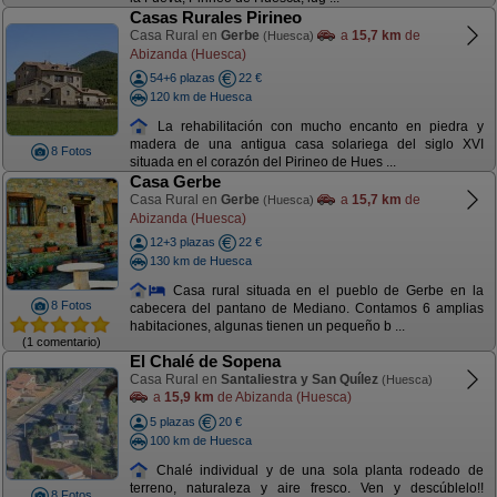
Casas Rurales Pirineo
Casa Rural en
Gerbe
a
15,7 km
de
(Huesca)
Abizanda (Huesca)
54+6 plazas
22 €
120 km de Huesca
La rehabilitación con mucho encanto en piedra y
madera de una antigua casa solariega del siglo XVI
8 Fotos
situada en el corazón del Pirineo de Hues ...
Casa Gerbe
Casa Rural en
Gerbe
a
15,7 km
de
(Huesca)
Abizanda (Huesca)
12+3 plazas
22 €
130 km de Huesca
Casa rural situada en el pueblo de Gerbe en la
8 Fotos
cabecera del pantano de Mediano. Contamos 6 amplias
habitaciones, algunas tienen un pequeño b ...
(1 comentario)
El Chalé de Sopena
Casa Rural en
Santaliestra y San Quílez
(Huesca)
a
15,9 km
de Abizanda (Huesca)
5 plazas
20 €
100 km de Huesca
Chalé individual y de una sola planta rodeado de
terreno, naturaleza y aire fresco. Ven y descúblelo!!
8 Fotos