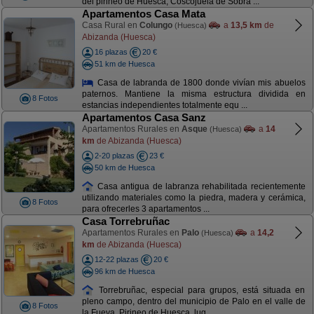
del pirineo de Huesca, Coscojuela de Sobra ...
Apartamentos Casa Mata
Casa Rural en
Colungo
a
13,5 km
de
(Huesca)
Abizanda (Huesca)
16 plazas
20 €
51 km de Huesca
Casa de labranda de 1800 donde vivían mis abuelos
paternos. Mantiene la misma estructura dividida en
8 Fotos
estancias independientes totalmente equ ...
Apartamentos Casa Sanz
Apartamentos Rurales en
Asque
a
14
(Huesca)
km
de Abizanda (Huesca)
2-20 plazas
23 €
50 km de Huesca
Casa antigua de labranza rehabilitada recientemente
utilizando materiales como la piedra, madera y cerámica,
8 Fotos
para ofrecerles 3 apartamentos ...
Casa Torrebruñac
Apartamentos Rurales en
Palo
a
14,2
(Huesca)
km
de Abizanda (Huesca)
12-22 plazas
20 €
96 km de Huesca
Torrebruñac, especial para grupos, está situada en
pleno campo, dentro del municipio de Palo en el valle de
8 Fotos
la Fueva, Pirineo de Huesca, lug ...