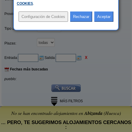
COOKIES
.
Provincias/Islas:
Tipo alquiler:
Plazas:
X
Entrada:
Salida:
Fechas más buscadas
pueblo:
MÁS FILTROS
No se han encontrado alojamientos en
Abizanda
(Huesca)
... PERO, TE SUGERIMOS ALOJAMIENTOS CERCANOS
: