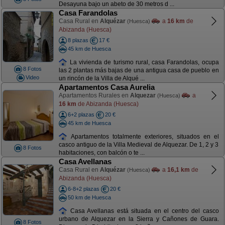
Desayuna bajo un abeto de 30 metros d ...
Casa Farandolas
Casa Rural en
Alquézar
a
16 km
de
(Huesca)
Abizanda (Huesca)
8 plazas
17 €
45 km de Huesca
La vivienda de turismo rural, casa Farandolas, ocupa
8 Fotos
las 2 plantas más bajas de una antigua casa de pueblo en
Video
un rincón de la Villa de Alqué ...
Apartamentos Casa Aurelia
Apartamentos Rurales en
Alquezar
a
(Huesca)
16 km
de Abizanda (Huesca)
6+2 plazas
20 €
45 km de Huesca
Apartamentos totalmente exteriores, situados en el
casco antiguo de la Villa Medieval de Alquezar. De 1, 2 y 3
8 Fotos
habitaciones, con balcón o te ...
Casa Avellanas
Casa Rural en
Alquézar
a
16,1 km
de
(Huesca)
Abizanda (Huesca)
6-8+2 plazas
20 €
50 km de Huesca
Casa Avellanas está situada en el centro del casco
urbano de Alquezar en la Sierra y Cañones de Guara.
8 Fotos