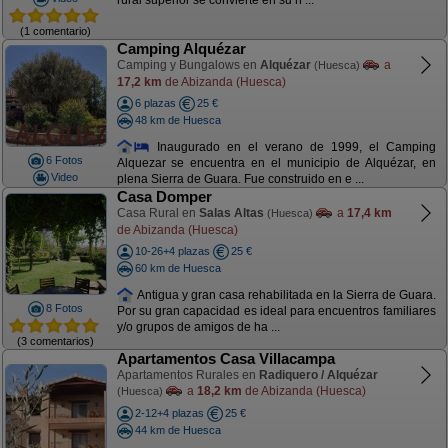
rural superior se convierte en su h ...
(1 comentario)
Camping Alquézar
Camping y Bungalows en
Alquézar
a
(Huesca)
17,2 km
de Abizanda (Huesca)
6 plazas
25 €
48 km de Huesca
Inaugurado en el verano de 1999, el Camping
6 Fotos
Alquezar se encuentra en el municipio de Alquézar, en
Video
plena Sierra de Guara. Fue construido en e ...
Casa Domper
Casa Rural en
Salas Altas
a
17,4 km
(Huesca)
de Abizanda (Huesca)
10-26+4 plazas
25 €
60 km de Huesca
Antigua y gran casa rehabilitada en la Sierra de Guara.
8 Fotos
Por su gran capacidad es ideal para encuentros familiares
y/o grupos de amigos de ha ...
(3 comentarios)
Apartamentos Casa Villacampa
Apartamentos Rurales en
Radiquero / Alquézar
a
18,2 km
de Abizanda (Huesca)
(Huesca)
2-12+4 plazas
25 €
44 km de Huesca